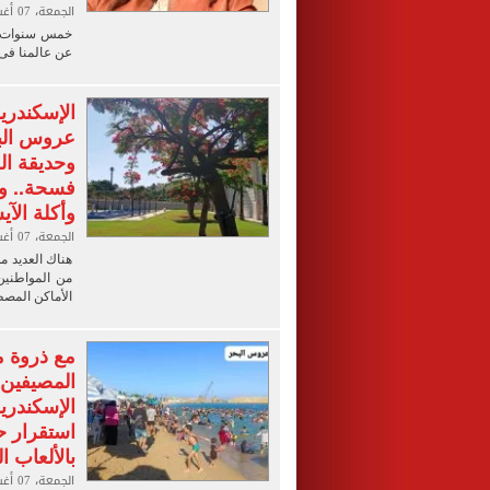
الجمعة، 07 أغسطس 2026 09:00 م
خمس سنوات مر
عن عالمنا فى مثل هذا
الإسكندر
عروس البح
وحديقة ال
فسحة.. وق
وأكلة الآ
الجمعة، 07 أغسطس 2026 09:00 م
هناك العديد م
من المواطنين
الأماكن المصط
مع ذروة 
المصيفين 
استقرار حا
بالألعاب ا
الجمعة، 07 أغسطس 2026 08:30 م