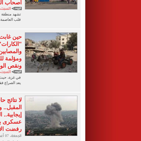
أصحاب ال
السبت، 08 أغسطس 2026 2:00
تشهد منطقة ال
قلب العاصمة، 
حين غابت
"الكارات"
والمصابين
ومؤلمة ل
ونقص الوق
السبت، 08 أغسطس 2026 2:00
في غزة، حيث 
يعد الصراع ف
لا نتائج ح
المقبل.. 
إيجابية.. 
عسكرى بال
رفضت الا
الجمعة، 07 أغسطس 2026 11:00 م