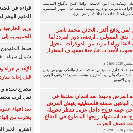
لإسكندرية، اليوم الجمعة، توافدًا كبيرًا للأفواج المصيفية
قراءة في قضية
 الواحد، بالتزامن مع ذروة موسم الصيف خلال شهر أغسطس،
واطئ المحافظة أعدادًا كبيرة من الرواد.
المتهم الوهم لل
وزير الخارجية
 لمن يدفع أكثر.. الخائن محمد ناصر
 أيدي الممولين.. ارتضى دور المردد لما
الجمهورية إلى 
لاهثا وراء المزيد من الدولارات.. تحول
ضبط المتهمين ب
صوت لأجندات خارجية تستهدف استقرار
شمال سيناء.. ف
الإعدام جزاء وفا
لام، هناك فارق شاسع بين صاحب الرأي والفكر، وبين من يقبل
أداة تُحرك بالريموت كنترول. وتجسد مسيرة الإرهابي الهارب
قبل إحالة سارة
موذج الأوضح
 المرض وحيدة بعد فقدان سندها فى
نقل قرب محطة 
ل النباهين مسنة فلسطينية ينهش المرض
ل خيمة نزوح داخل غزة.. تنتظر تحويلة
بعد انتهاء عقو
اج بعد استشهاد زوجها المتطوع في الدفاع
يقترب من إنهاء
حت قصف الحرب
اشتروا الخبز ا