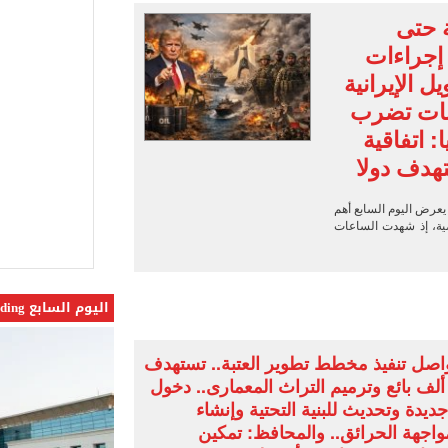
 البر في أجواء صيفية مميزة.. فيديو
ة حتى
 إجراءات
لفاخر فى طرابزون.. صور
 الإيرانية
ون سبور رخصة مشاركة محمد صلاح
ابات تضرب
القاضي المزيف: اشتريت بدلتين من سوق الجمعة واستأجرت بودي جارد عشان أتقن الشخصية
: اتفاقية
هدف دولا
يعرض اليوم السابع أهم
اضية، إذ شهدت الساعات
اليوم السابع Trending
واصل تنفيذ مخطط تطوير العتبة.. تستهدف
نظيم 15 ألف بائع وترميم التراث المعمارى.. دخول
جديدة وتحديث للبنية التحتية وإنشاء
جهة الحرائق.. والمحافظ: تمكين