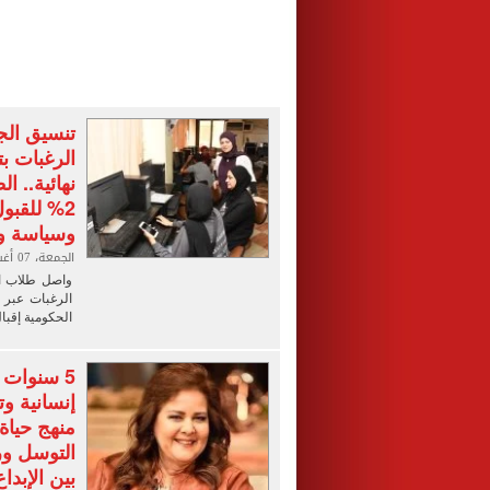
الرغبات ب
2% للقبو
وسياسة واقتصاد 5
الجمعة، 07 أغسطس 2026 10:00 م
واصل طلاب ال
الرغبات عبر 
الحكومية إقبا
5 سنوات 
إنسانية و
منهج حياة 
التوسل ور
بين الإبدا