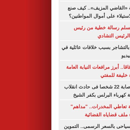
 «القاضي المزيف».. كيف صنع
استيلاء على أموال المواطنين؟
 يسلم رسالة خطية من رئيس
الرئيس التشادي
التشاجر بسبب خلافات عائلية في
يديو
قا.. أبرز مرافعات النيابة العامة
 خليفة للمفتي
مصرع سيدة وإصابة 22 شخصا فى حادث انقلاب
كهرباء البرلس بكفر الشيخ
بة تعاطي المخدرات.. "مداهم"
 ملف قضاياه القضائية
لسياحى بالسعر الرسمى.. التموين