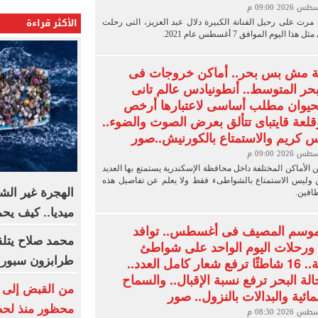
الأكثر قراءة
ت على رحيل الفنانة الكبيرة دلال عبد العزيز، التى رحلت
 اليوم الموافق 7 أغسطس عام 2021.
ية مش بس بحر.. أماكن خروجات فى
ر المتوسط.. أنطونيادس عالم تانى
حيوان مطلب أساسى لاعتبارها أرخص
لعة قايتباى تتألق بعرض الصوت والضوء..
يس كريم والاستمتاع بالكورنيش..صور
ن الأماكن المختلفة داخل محافظة الإسكندرية يستمتع بها العديد
 وليس الاستمتاع بالشواطىء فقط ولا يعلم عن تفاصيل هذه
الهجرة غير الش
افين.
ميديا.. كيف ي
موسم المصيف فى أغسطس.. توافد
محمد صلاح يتلقى
ورحلات اليوم الواحد على شواطئ
طرابزون سبور
الإسكندرية.. 16 شاطئًا ترفع شعار كامل العدد..
لة البحر ترفع نسبة الإقبال.. والسماح
من القبض إلى ا
لمائية والبدالات بالنزول.. صور
محظور منذ لح