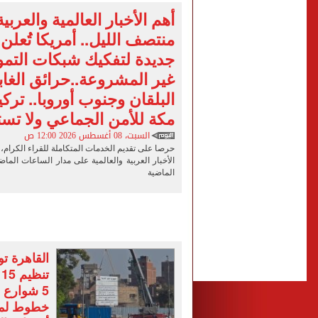
مشاهد ساحرة على شاطئ رأس
أهم الأخبار العالمية والعربي
منتصف الليل.. أمريكا تُعلن
الكشف عن قصر محمد صلاح ا
جديدة لتفكيك شبكات التمويل
الاتحاد التركي يمنح طرابز
غير المشروعة..حرائق الغ
البلقان وجنوب أوروبا.. تركيا
مكة للأمن الجماعي ولا تست
السبت، 08 أغسطس 2026 12:00 ص
حرصا على تقديم الخدمات المتكاملة للقراء الكرام، 
الأخبار العربية والعالمية على مدار الساعات الم
الماضية
القاهرة ت
ت
5 شوارع 
خطوط لموا