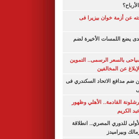
لأرباح؟
ته عن أزمة خوان بيزيرا فى
ندى يضع اللمسات الأخيرة لضم
سياحى بالسعر الرسمى.. التموين
بلاغ عن المخالفين
 ضم مدافع الاتحاد السكندري فى
ى
شلونة القادمة.. الأهلي وظهور
بد الكريم
لأولى للدوري المصري.. انطلاقة
مالك وبيراميدز