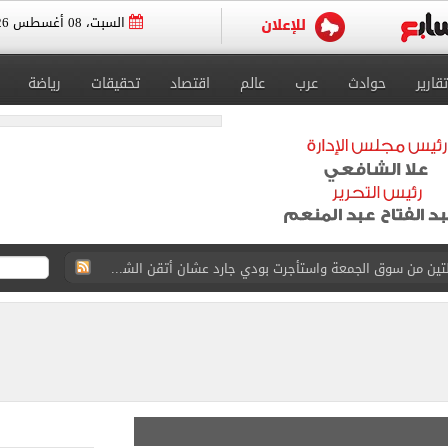
السبت، 08 أغسطس 2026
تقارير
حوادث
عرب
عالم
اقتصاد
تحقيقات
رياضة
ة الأهلي على كأس خوان جامبر
على مستحقات محمد صلاح
ى نصف نهائى بطولة العالم
 رأسية وائل جمعة فى مران الأهلي تستحضر أمجاد الصخرة
ى معسكر إسبانيا.. جلسة عموتة وفقرة بدنية.. صور
لخط باسم شخص لا يجعله مسؤولًا عن الجرائم المرتكبة به