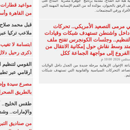
ة هبة عبد الفتاح، مقدمة برنامج "جوهرة مصرية" المذاع على
 CBC، ملف الرفق بالحيوان، مؤكدة أنه من القيم الإنسانية المهمة التي
أفراد ورقي المجتمعات..
من القاهرة وأس
قبل محمد صلاح.
ي مرمى التصعيد الأمريكي.. تحركات
داخل واشنطن تستهدف شبكات وقيادات
ملاعب تركيا عبر 
لتنظيم.. وجلسات الكونجرس تفتح ملف
ابتسامة لا تغيب.
ممتد وسط نقاش حول إمكانية الانتقال من
لفروع إلى مواجهة الجماعة ككل
ذكرى رحيل دلال 
القومي لتنظيم ا
ة الإخوان الإرهابية مرحلة جديدة من الجدل داخل الولايات
تصاعد التحركات السياسية والقانونية التي تستهدف شبكات
أرقامي عبر تطبيق TRA
م..
بالطريق الصحرا
طقس الخليج.. أ
والإمارات.. وشد
من صناديق التبر