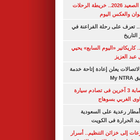
مواعيد قطارات الصعيد 2026.. خريطة الرحلات
وان والعكس اليوم
. تعرف على رحلة الفراعنة في
التاريخ
. كاريكاتير «اليوم السابع» يحيي
عبد العزيز
لاتصالات يعلن إعادة إتاحة خدمة
My N
مصرع سيدة وإصابة 3 آخرين فى تصادم سيارة
وى الغربي بسوهاج
مطار رعدية على السعودية
يد الحرارة فى الكويت
عات إلى خزائن التنظيم.. أسرار