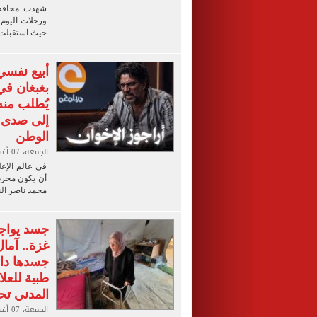
شهدت محافظة ا
ورحلات اليوم
حيث استقبلت ش
أبيع نفسي
بغبغان في
يُطلب منه 
إلى صدى 
الوطن
الجمعة، 07 أغسطس 2026 08:00 م
في عالم الإع
أن يكون مجرد 
محمد ناصر الن
جسد يواجه
غزة.. آما
جسدها داخ
طبية للعل
المدني ت
الجمعة، 07 أغسطس 2026 08:00 م