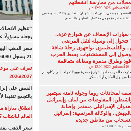
محلات من ممارسة أنشطتهم
1 ص
عتبة والموسكي، التي تُعد الشريان التجاري والأكثر حيوية في
تنفيذ مشروع قومي متكامل للتطوير والتنظيم.
"تنظيم الاتصال
 سيارات الإسعاف عن شوارع غزة..
يجعله مسؤولًا عن
 تتحول إلى وسيلة لنقل المرضى
.. والفلسطينيون يواجهون رحلة شاقة
لوصول إلى المستشفيات وسط الحرب
21 يسجل 6080 جنيها
ود وطرق مدمرة ومعاناة متفاقمة
1 ص
تعرف على موعد 
تركت الحرب خلفها شوارع مدمرة وبيوتا تحولت إلى ركام، لم
2026/2027
قط من أجل المكان أو المسكن
القبض على إبرا
اسمة لمحادثات روما وجولة ثامنة سبتمبر
بالتجمع تنفيذا ل
واشنطن: المفاوضات بين لبنان وإسرائيل
العدوان الإسرائيلى مستمر وإصابة
انطلاق مباراة م
جيش.. والوكالة الفرنسية: إسرائيل
العالم لناشئات ك
نسحاب من مناطق جديدة
سعر الذهب يقفز