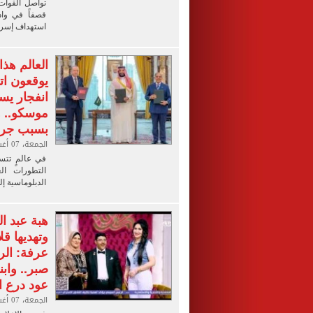
تواصل القوات
قصفاً في واد
استهداف إسرائ
العالم هذا
يوقعون ات
انفجار يس
موسكو.. 
بسبب جرائ
الجمعة، 07 أغسطس 2026 10:09 م
في عالمٍ تتسا
التطورات ا
الدبلوماسية إل
هبة عبد ا
وتهديها قل
عرفة: ال
صبر.. وابن
عود درع ا
الجمعة، 07 أغسطس 2026 10:03 م