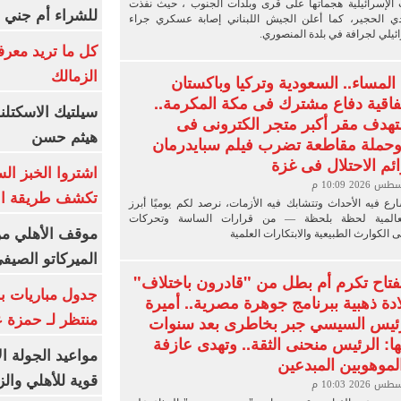
 الإسرائيلية هجماتها على قرى وبلدات الجنوب ، حيث نفذت
للشراء أم جني ا
ي الحجير، كما أعلن الجيش اللبناني إصابة عسكري جراء
يلي لجرافة في بلدة المنصوري.
كل ما تريد معرف
الزمالك
 المساء.. السعودية وتركيا وباكستان
فاقية دفاع مشترك فى مكة المكرمة..
سيلتيك الاسكتل
تهدف مقر أكبر متجر الكترونى فى
هيثم حسن
وحملة مقاطعة تضرب فيلم سبايدرمان
م الاحتلال فى غزة
اشتروا الخبز ال
تكشف طريقة الإ
رع فيه الأحداث وتتشابك فيه الأزمات، نرصد لكم يوميًا أبرز
لعالمية لحظة بلحظة — من قرارات الساسة وتحركات
موقف الأهلي من
ى الكوارث الطبيعية والابتكارات العلمية
الميركاتو الصيف
لفتاح تكرم أم بطل من "قادرون باختلاف"
جدول مباريات بر
ادة ذهبية ببرنامج جوهرة مصرية.. أميرة
رئيس السيسي جبر بخاطرى بعد سنوات
منتظر لـ حمزة ع
ها: الرئيس منحنى الثقة.. وتهدى عازفة
مواعيد الجولة ا
لموهوبين المبدعين
قوية للأهلي والز