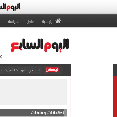
الرئيسية
عاجل
سياسة
برشلونة يطرح تذاكر مواجه
طرابزون سبور ينفي الحجز 
منتخب ناشئات كرة اليد يخسر أمام إسبانيا 27 - 26 ف
قفزة أعادت الزمن الجميل..
الأهلي ينهي مرانه الأول ف
تحقيقات وملفات
"تنظيم الاتصالات": تسجيل ا