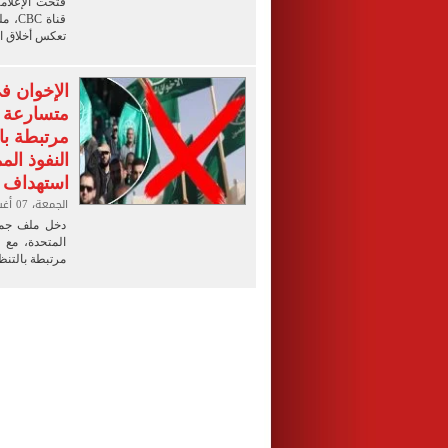
فتحت الإعلامي
قناة
تعكس أخلاق ال
الإخوان ف
متسارعة 
مرتبطة با
النفوذ ال
استهداف ا
الجمعة، 07 أغسطس 2026 10:00 م
دخل ملف جماع
المتحدة، مع 
مرتبطة بالتنظي