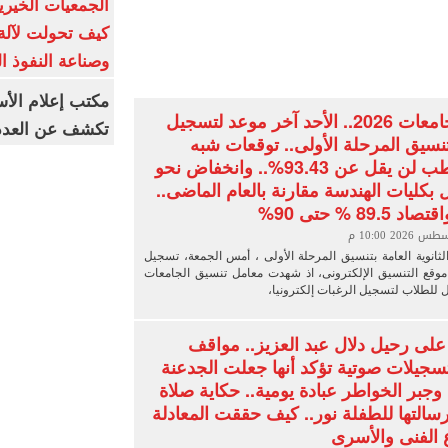
الجمعيات الخيرية
كيف تحولت لآلة 
وصناعة النفوذ ا
مكتب إعلام الأس
تنسيق الجامعات 2026.. الأحد آخر موعد لتسجيل
تكشف عن العدد 
تنسيق المرحلة الأولى.. توقعات شبه
نهائية.. الطب لن يقل عن 93.43%.. وانخفاض نحو
ل بكليات الهندسة مقارنة بالعام الماضى..
89. % حتى 90%
ثانوية العامة بتنسيق المرحلة الأولى ، أمس الجمعة، تسجيل
موقع التنسيق الإلكترونى، اذ شهدت معامل تنسيق الجامعات
ل للطلاب لتسجيل الرغبات إلكترونيا،
على رحيل دلال عبد العزيز.. مواقف
تسجيلات صوتية تؤكد أنها جعلت الجدعنة
وجبر الخواطر عبادة يومية.. حكاية صلاة
سالتها للطفلة نور.. كيف حققت المعادلة
ع الفنى والأسرى