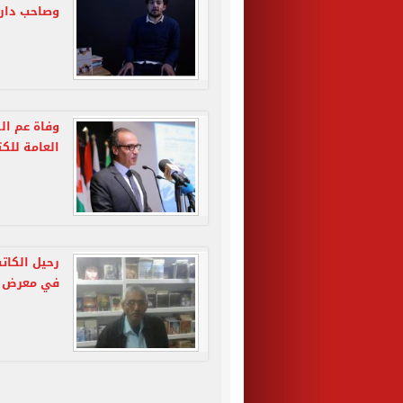
وصاحب دار 
وفاة عم ال
العامة للكت
رحيل الكات
في معرض ا