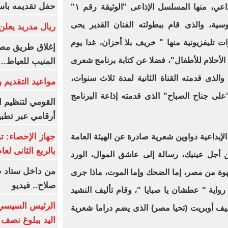
حفل تقديمه باست
كتب أكثر من مسلسل وبرنامج إذاعي، منها المسلسل الإذاعى "الوثيقة رقم ١"
ية، والذى قام ببطولته الفنان القدير يحى
ريال مدريد يعلن 
ت تليفزيونية منها " خريف بلا أحزان، غدا يوم
إغلاق طريق مصر
لأحلام للأطفال"، فضلا عن كتابة برنامج شعرى
المنيب للعياط..
لذى قدمته القناة الثانية لمدة ثلاث سنوات،
مواعيد التقديم و
على جناح الصباح
"
الذى قدمته إذاعة البرنامج
القومي لتنظيم ا
أرقامي عبر تطبيق TRA
لإبداعية دواوين شعرية صادرة عن الهيئة العامة
بالربع الثانى لعام 26
 أجل عينيك، رسالة إلى عاشق الموال، الورد
من داخل ستاد ط
وة من مصر، إما الضحك وإما الموت، ماذا جرى
صلاح.. فيديو
رواية " عطشان يا صبايا "، وقام تأليف النشيد
الرئيس السيسي 
يف أوبريت (تحيا مصر) الذى يضم دراما شعرية
اليد ببلوغ نصف 