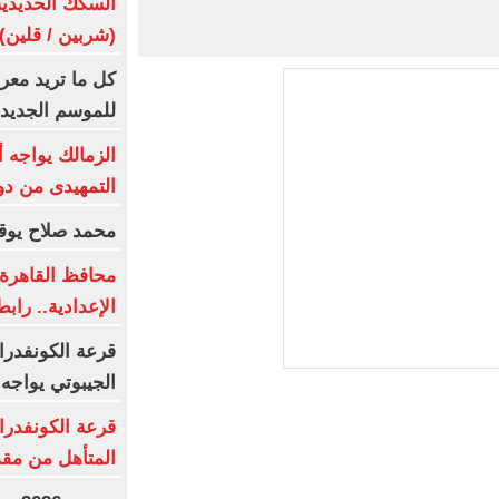
(شربين / قلين) يومى 6
كل ما تريد معر
للموسم الجديد
الزمالك يواجه 
التمهيدى من دو
محمد صلاح يوقع
محافظ القاهرة ي
الإعدادية.. رابط
قرعة الكونفدرا
الجيبوتي يواجه 
قرعة الكونفدرا
المتأهل من مقد