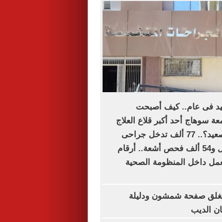
فيد فى عام.. كيف أصبحت
 سوهاج أحد أكبر قلاع العلاج
المجانى فى الصعيد؟.. 77 ألف تدخل جراحى
و394 ألف تحليل و54 ألف فحص أشعة.. أرقام
ل داخل المنظومة الصحية
غلق صفحة شمشون ودليلة
ن الديب