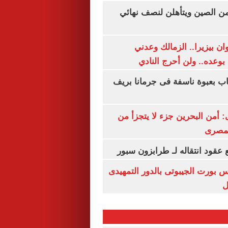
من الصين ويتأهلن لنصف نهائي
ان بيزيرا.. الزمالك وعدني
بوعده.. ولن أحرج النادي
اب بعبوة ناسفة فى جرمانا بريف
أمن البحرين جزء لا يتجزأ من
لمصرى
عقود انتقاله لـ طرابزون سبور
س بورت الجيبوتى بالدور التمهيدى
ل