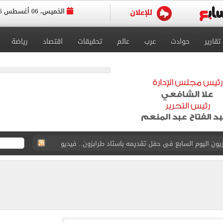
الخميس، 06 أغسطس 2026
تقارير
حوادث
عرب
عالم
تحقيقات
اقتصاد
رياضة
سجل هذا الرقم
ذا صن وميرور حول علاج سيدة بريطانية في شرم الشيخ
جرات ونشرها على مواقع التواصل
 بعد وفاة شقيقه: إمبارح فقدت أخ وكان حواليا ألف أخ
ازل؟.. أمين الفتوى يجيب (فيديو)