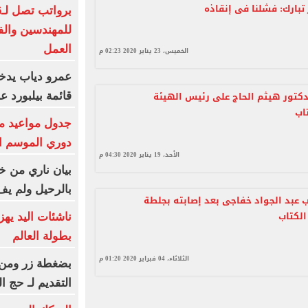
تبارك: فشلنا فى إنقاذه
للمهندسين والف
العمل
الخميس، 23 يناير 2020 02:23 م
عمرو دياب يدخ
دكتور هيثم الحاج على رئيس الهيئة
قائمة بيلبورد عربية لـ8
اب
جدول مواعيد م
دوري الموسم ا
الأحد، 19 يناير 2020 04:30 م
بيان ناري من خو
بالرحيل ولم يف
ب عبد الجواد خفاجى بعد إصابته بجلطة
لكتاب
ناشئات اليد يه
بطولة العالم
الثلاثاء، 04 فبراير 2020 01:20 م
بضغطة زر ومن م
التقديم لـ حج القرعة 2027 