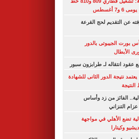
السكك الحديدية: تشغيل قطاري 809 و810 خط
 و7 أغسطس
فته عن التقديم لحج القرعة
أس بورت الجيبوتى بالدور
رى الأبطال
 عقود انتقاله لـ طرابزون سبور
عتمد نتيجة الدور الثانى للشهادة
 النتيجة
لية.. الفائز من زد وأساس
عزام التنزاني
لية تضع الأهلي في مواجهة
يشيو وكيتارا