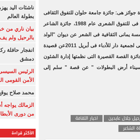
ناشئات اليد يهز
وائز هى: جائزة جامعة حلوان للتفوق الثقافى
بطولة العالم
عام 1987، جائزة السلطان قابوس فى للتفوق الشعرى عام 1988، جائزة الشاعر
بيان ناري من خو
 يمانى الثقافية فى الشعر عن ديوان "الولد
بالرحيل ولم يف 
الطيب تاه" عام 2000، الجائزة الأولى لجمعية دار للأدباء فى أبريل 2011عن قصيدة
انفجار حافلة رك
ئزة القصة القصيرة التى نظمتها إدارة الشئون
دمشق
"سيناء أرض البطولات " عن قصة " سلم إلى
الرئيس السيسى: 
الأمن القومى ا
محمد صلاح يوقع 
الزمالك يواجه أ
من دورى الأبطا
حيل جلال عابدين
اخبار الثقافة
ة الشاعر
الأكثر قراءة