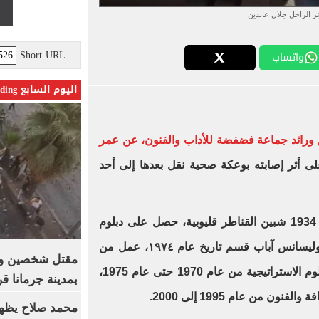
ر الراحل جلال عابدين
Short URL
واتساب
اليوم السابع Trending
ورائد جماعة فضفضة للأداب والفنون، عن عمر
ى أثر إصابته بوعكة صحية نقل بعدها إلى أحد
وجلال عابدين من مواليد 3 سبتمبر 1934 شبين القناطر قليوبية، حصل على دبلوم
الدراسات الاستراتيجية عام ١٩٧٠، وليسانس آباب قسم تاريخ عام ١٩٧٤، عمل من
قبل رئيسا لقسم التدريب بمعهد العلوم الاستراتيجية من عام 1970 حتى عام 1975،
بمدينة جرمانا ق
ن من عام 1995 إلى 2000.
محمد صلاح يظهر