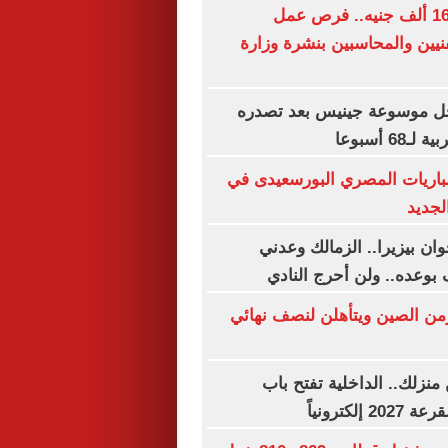
برواتب تصل لـ16 ألف جنيه.. فرص عمل
نيين والمحاسبين بنشرة وزارة
ل موسوعة جينيس بعد تصدره
6 أسبوعا
باريات المصري البورسعيدى في
لجديد
ان بيزيرا.. الزمالك وعدني
 بوعده.. ولن أحرج النادي
زمن الصين ويتأهلن لنصف نهائي
نزلك.. الداخلية تفتح باب
إلكترونياً