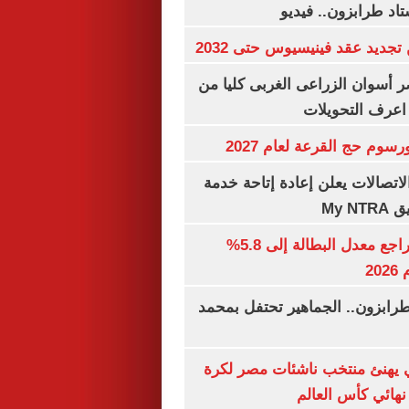
اد طرابزون.. فيديو
تجديد عقد فينيسيوس حتى 2032
 أسوان الزراعى الغربى كليا من
 اعرف التحويلات
رسوم حج القرعة لعام 2027
لاتصالات يعلن إعادة إتاحة خدمة
My N
جهاز الإحصاء: تراجع معدل البطالة إلى 5.8%
20
رابزون.. الجماهير تحتفل بمحمد
يهنئ منتخب ناشئات مصر لكرة
نهائي كأس العالم