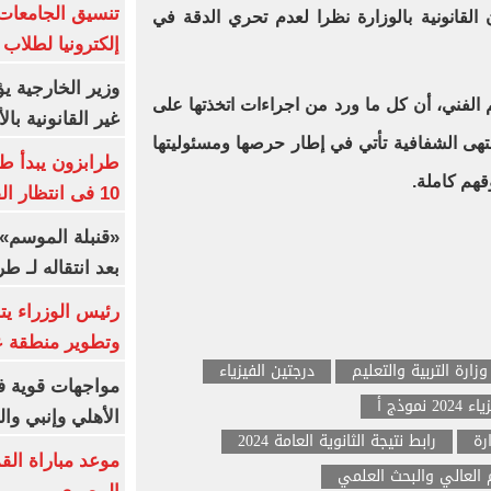
 القانونية بالوزارة نظرا لعدم تحري الدقة في
إلكترونيا لطلاب 
وزير الخارجية 
يم الفني، أن كل ما ورد من اجراءات اتخذتها على
غير القانونية با
منتهى الشفافية تأتي في إطار حرصها ومسئوليتها
طرابزون يبدأ ط
هم كاملة.
10 فى انتظار الفرعون (فيديو)
«قنبلة الموسم»
بعد انتقاله لـ ط
رئيس الوزراء ي
وتطوير منطقة ع
وزارة التربية والتعليم
درجتين الفيزياء
مواجهات قوية فى
 نموذج أ
الأهلي وإنبي وال
رابط نتيجة الثانوية العامة 2024
موعد مباراة الق
م العالي والبحث العلمي