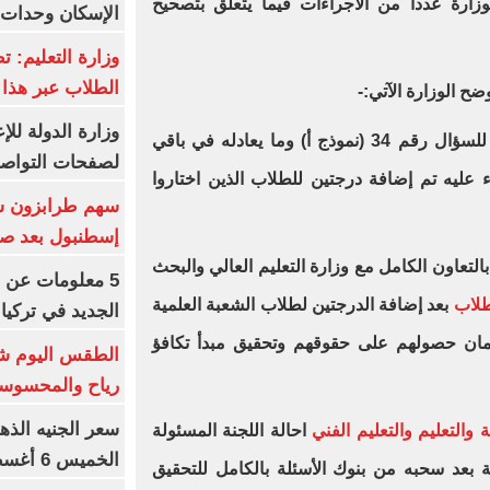
ارة عددا من الاجراءات فيما يتعلق بتصحيح
الإسكان وحدات س
وزارة التعليم: ت
الطلاب عبر هذا 
ح الوزارة الآتي:-
وزارة الدولة لل
- اعتبار الإجابتين (ب، ج) صحيحتان للسؤال رقم 34 (نموذج أ) وما يعادله في باقي
لصفحات التواصل
 عليه تم إضافة درجتين للطلاب الذين اختاروا
إسطنبول بعد ص
بالتعاون الكامل مع وزارة التعليم العالي والبحث
5 معلومات عن 
طلاب
بعد إضافة الدرجتين لطلاب الشعبة العلمية
الجديد في تركيا
لضمان حصولهم على حقوقهم وتحقيق مبدأ تكافؤ
الطقس اليوم شد
رياح والمحسوسة بالق
سعر الجنيه الذه
ة والتعليم والتعليم الفني
احالة اللجنة المسئولة
الخميس 6 أغسطس 2026
ة بعد سحبه من بنوك الأسئلة بالكامل للتحقيق