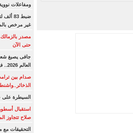
ومفاعلات نووية 
ضبط 83 
غير مرخص بالم
مصدر بالزمالك:
حتى الآن
جافى يصبغ شعره
العالم 2026.. فيديو
صدام بين ترا
الذخائر..واشن
السيطرة على ح
استقبال أسطورى
صلاح تتجاوز ال
التحقيقات مع م