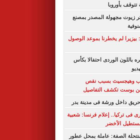
تتوقف بأوروبا
ألف لتر زيوت مجهولة المصدر بمصنع
نوفية
 بيزيرا لم يخطرنا بموعد الوصول
 باللون الوردى احتفالا بكأس
مب وهيجسيث بسبب نقص
طن بوست تكشف التفاصيل
ريق داخل ورشة فى مدينة بدر
 فى تركيا.. إعلام فرنسا: شعبية
مستطيل الأخضر
نتحلة الصفة: عاملة بمحل عطور