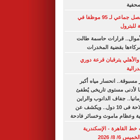
حفية
انتقادات لآلية فصل جماعي لـ 95 موظفا في
 للبترول
أموال.. قرارات حاسمة طالت
ركاءها بقضية المخدرات
 والأهلي يترقبان قرعة دوري
درالية
 مسبوقة.. انحسار مياه أكبر
ا لأدنى مستوى تاريخى يُطفئ
مانيا.. جفاف الدانوب والراين
يشل حركة الملاحة فى 10 دول.. ويكشف عن
ية وعظام ماموث وخسائر فادحة
خط القاهرة - الإسكندرية
 6/ 8/ 2026