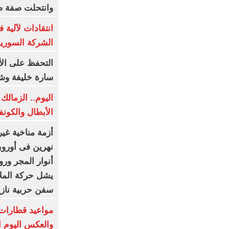
وانتحلت صفة ص
الشركة السورية
التحفظ على ال
سارة خليفة وش
اليوم.. الزمالك
الأبطال والكونف
أزمة مناخية غير
نهرين فى أوروب
أنوار المجر ورو
سفن حربية ناز
مواعيد قطارات 
والعكس اليوم الخميس