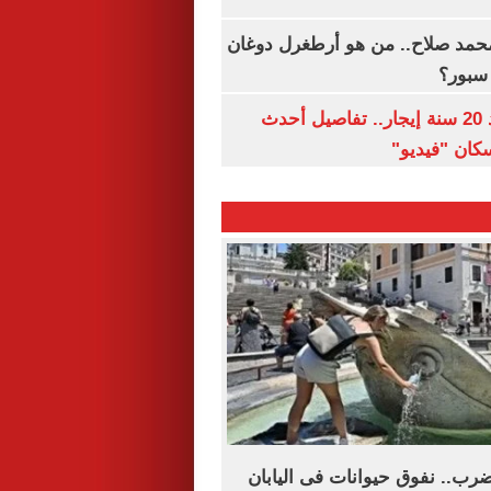
مد صلاح.. من هو أرطغرل دوغان
سبور؟
شقتك ملكك بعد 20 سنة إيجار.. تفاصيل أحدث
كان "فيديو"
ضرب.. نفوق حيوانات فى اليابان