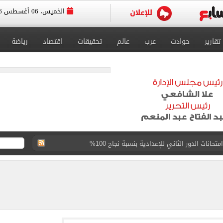
الخميس، 06 أغسطس 2026
تقارير
حوادث
عرب
عالم
تحقيقات
اقتصاد
رياضة
حانات الدور الثاني للإعدادية بنسبة نجاح 100%
دورى أبطال أفريقيا والكونفدرالية اليوم
دة حصة مصر من تجارة الترانزيت ودعم حركة التجارة
ل طرح وزارة الإسكان وحدات سكنية بنظام الإيجار
 6661 قميصًا للنادى.. فيديو