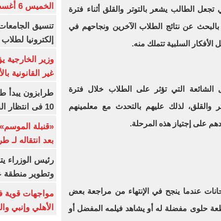
الخميس 6 أغسطس 2026
 تجعل الطالب يشعر بالتوتر والقلق أثناء فترة
 بالبحث عن نتائج الطلاب الآخرين ونجاحهم في
إلكترونيا لطلاب 
ل الأفكار السلبية تتملك منه.
وزير الخارجية 
غير القانونية با
 الشائعة التي تؤثر على الطلاب خلال فترة
طرابزون يبدأ ط
10 فى انتظار الفرعون (فيديو)
تر والقلق، لذلك عليهم بالتحدث مع معلمينهم
هم على إجتياز هذه المرحلة.
«قنبلة الموسم»
بعد انتقاله لـ ط
رئيس الوزراء ي
وتطوير منطقة ع
انات عندما ينجح في الإنتهاء من مراجعة بعض
مواجهات قوية فى
الأهلي وإنبي وال
عة حلوى مفضلة له أو يشاهد فيلمه المفضل أو