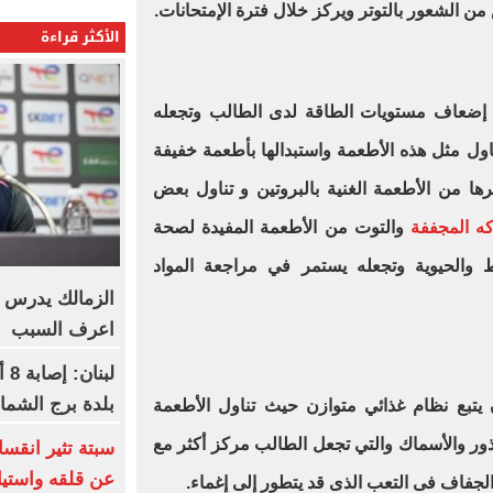
الشعور بالتوتر ويركز خلال فترة الإمتحانات.
الأكثر قراءة
ضعاف مستويات الطاقة لدى الطالب وتجعله
ول مثل هذه الأطعمة واستبدالها بأطعمة خفيفة
ا من الأطعمة الغنية بالبروتين و تناول بعض
كه المجففة
والتوت من الأطعمة المفيدة لصحة
ط والحيوية وتجعله يستمر في مراجعة المواد
الزمالك يدرس من
اعرف السبب
لب
بلدة برج الشما
يتبع نظام غذائي متوازن حيث تناول الأطعمة
بذور والأسماك والتي تجعل الطالب مركز أكثر مع
سبتة تثير انقسا
عن قلقه واستيا
جفاف فى التعب الذى قد يتطور إلى إغماء.