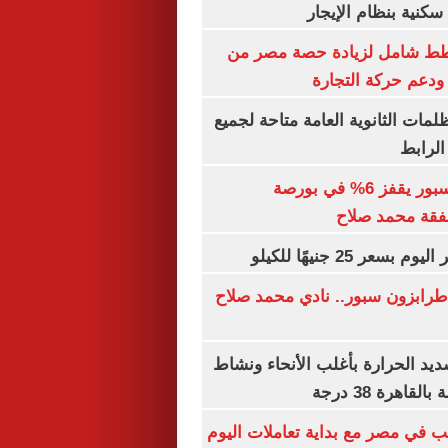
كنية بنظام الإيجار
خطط شامل لزيادة حصة مصر من
 ودعم حركة التجارة
ظلمات الثانوية العامة متاحة لجميع
الرابط
سهم طرابزون سبور يقفز 6% في بورصة
فقة محمد صلاح
عر 25 جنيهًا للكيلو
طرابزون سبور.. نادي محمد صلاح
يد الحرارة بأغلب الأنحاء ونشاط
اهرة 38 درجة
ب في مصر مع بداية تعاملات اليوم