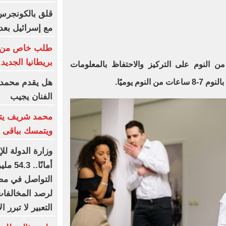
قلق بالكونجرس 
مع إسرائيل بعد
طلب خاص من ما
بريطانيا الجديد.
النوم على التركيز والاحتفاظ بالمعلومات
هل يقدم محمد ع
وم يوميًا.
الفنان يجيب
محمد شريف يتف
ويتمسك بباقى ع
وزارة الدولة لل
أمانً
التواصل في مصر
لرصد المخالفات
التعبير لا تبرر ا