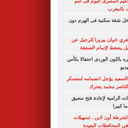
كيم المصرى اليوم فى أمم
ت بالمغرب
خل شقة سكنية فى الهرم دون
 تُغري خوان بيزيرا للرحيل عن
كيل يضغط لإتمام الصفقة
 باللون الوردى احتفالا بكأس
السعيد يؤجل انضمامه لمعسكر
 الناصر محمد يتحرك
ات الرامية لإعادة فتح مضيق
ا كبيرا
الشرطة أون لاين.. تسهيلات
ى المحافظات البعيدة