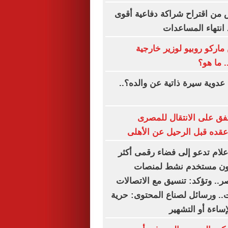
من اقتراح شراكة دفاعية أقوى
 انتهاء المساعدات
ركو روبيو لوزير خارجية
. ما هو؟
دوية سيرة ذاتية عن والده؟..
ق على الانتقال للمصرى
قده قبل الرحيل عن الأهلى
إعلام تدعو إلى فضاء رقمى أكثر
ا.. 54.3 مليون مستخدم نشط لمنصات
.. وتؤكد: تنسيق مع الاتصالات
.. ورسائل لصناع المحتوى: حرية
لإساءة أو التشهير