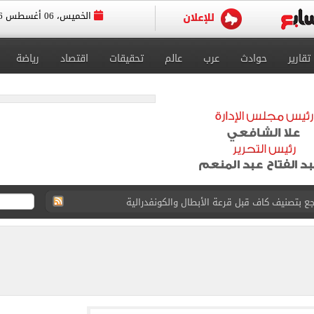
الخميس، 06 أغسطس 2026
تقارير
حوادث
عرب
عالم
تحقيقات
اقتصاد
رياضة
الدور الثاني للشهادة الإعدادية بنسبة 79.9%
لفينو بعد قرارات التموين الجديدة.. تفاصيل
ت طرابزون سبور لأول مرة اليوم
 العام لمنظمة اليونسكو
رة استعدادًا للسفر إلى إسبانيا لخوض المعسكر الخارجي