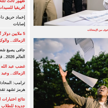
ظهور ثالث للتح
أفريقيا للسيدا
إخماد حريق دا
إصابات
خوف من الإمتحانات
5 ملايين دولار
الزمالك.. والو
جافى يصبغ شعره
العالم 2026.. فيديو
غضب عبد الله 
الزمالك.. وعبد
ترامب: المحادث
هرمز تشهد تقدم
نتائج اختبارات 
جديدة للطلاب ف