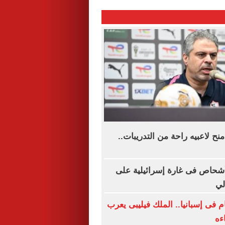
ح لاعبيه راحة من التدريبات..
نان: إصابة 8 أشحاص فى غارة إسرائيلية على
لي
م فى إسبانيا.. الملك فيليبى يعرب
ءه