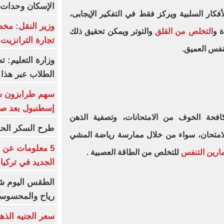
الإسكان وحدات س
ار السلبية ويركز فقط في التفكير الإيجابى،
وزير النقل: م
ة و
التخلص من القلق
والتوتر ويمكن تحقيق ذلك
تجارة الترانزيت
نفس العميق.
وزارة التعليم: ت
الطلاب عبر هذا 
إسطنبول بعد ص
حة الخوف من الامتحانات، وتصفية الذهن
طرح السكر الحر اليوم بس
لامتحان، سواء من خلال ممارسة رياضة المشي
5 معلومات عن 
مارين التنفس
للتخلص من الطاقة العصبية .
الجديد في تركيا
الطقس اليوم شد
رياح والمحسوسة بالق
سعر الجنيه الذه