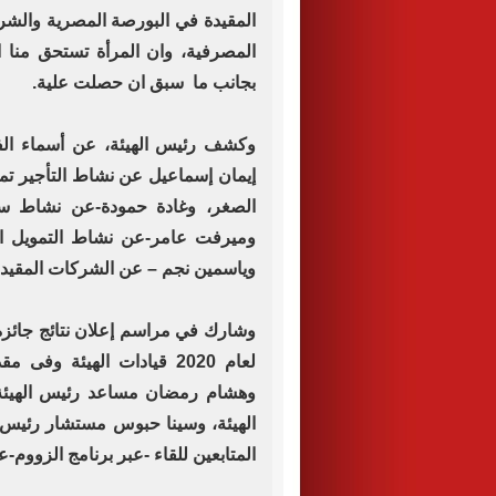
المقيدة في البورصة المصرية والشرك
المصرفية، وان المرأة تستحق منا ا
بجانب ما سبق ان حصلت علية.
وكشف رئيس الهيئة، عن أسماء ال
إيمان إسماعيل عن نشاط التأجير تم
الصغر، وغادة حمودة-عن نشاط س
وميرفت عامر-عن نشاط التمويل الع
وياسمين نجم – عن الشركات المقيدة
وشارك في مراسم إعلان نتائج جائزة ا
لعام 2020 قيادات الهيئة و
وهشام رمضان مساعد رئيس الهيئة،
الهيئة، وسينا حبوس مستشار رئيس ال
المتابعين للقاء -عبر برنامج الزووم