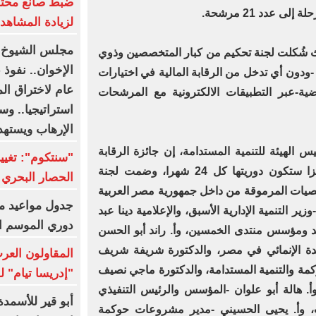
ضبط صانع محتوى
 عدد 21 مرشحة.
لزيادة المشاهدا
مجلس الشيوخ ا
يث شُكلت لجنة تحكيم من كبار المتخصصين وذوي
-ودون أي تدخل من الرقابة المالية في اختيارات
عام لاختراق ا
ضية-عبر التطبيقات الالكترونية مع المرشحات
استراتيجيا.. وس
الإرهاب ويستهد
لهيئة للتنمية المستدامة، إن جائزة الرقابة
المالية للقيادات النسائية الأكثر تميزا ستكون دوريتها كل 24 شهرا، وضمت لجنة
الحصار البحري 
رة الأولى 7 من الشخصيات المرموقة من داخل جمهورية مصر العربية
جدول مواعيد م
ر التنمية الإدارية الأسبق، والإعلامية دينا عبد
دوري الموسم ا
غد ومؤسس منتدى الخمسين، وأ. راند أبو الحسن
تحدة الإنمائي في مصر، والدكتورة شريفة شريف
المقاولون العرب
وكمة والتنمية المستدامة، والدكتورة ماجي نصيف
"إدريسا تيام" 
 وأ. هالة أبو علوان -المؤسس والرئيس التنفيذي
أبو قير للأسمدة
، وأ. يحيى الحسيني -مدير مشروعات حوكمة