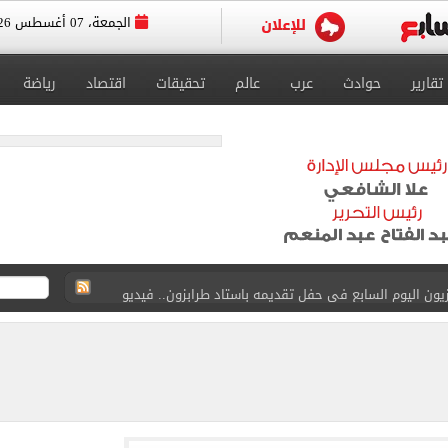
الجمعة، 07 أغسطس 2026
تقارير
حوادث
عرب
عالم
تحقيقات
اقتصاد
رياضة
ون اليوم السابع فى حفل تقديمه باستاد طرابزون.. فيديو
سجل هذا الرقم
ذا صن وميرور حول علاج سيدة بريطانية في شرم الشيخ
جرات ونشرها على مواقع التواصل
 بعد وفاة شقيقه: إمبارح فقدت أخ وكان حواليا ألف أخ