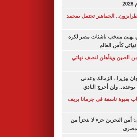
20
رابزون.. الجماهير تحتفل بمحمد
يهنئ منتخب ناشئات مصر لكرة
نهائي كأس العالم
من الصين ويتأهلن لنصف نهائي
ان بيزيرا.. الزمالك وعدني
بوعده.. ولن أحرج النادي
اب بعبوة ناسفة فى جرمانا بريف
أمن البحرين جزء لا يتجزأ من
لمصرى