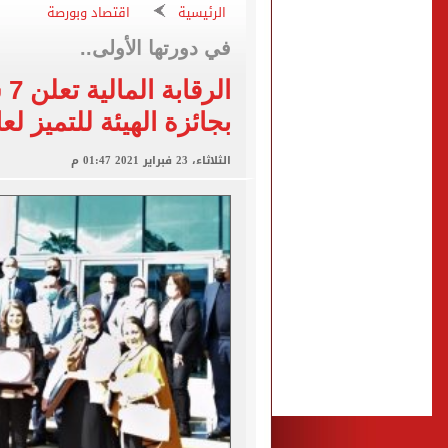
محمود حميدة يحتفل بزفاف ا
الرئيسية
اقتصاد وبورصة
إخلاء سبيل سائق أوبر وفتاة
في دورتها الأولى..
غلق جزئى لشارع جامعة الدول العرب
ال
عمرو دياب يدخل موسوعة جينيس ب
بجائزة الهيئة للتميز لعام 0
إغلاق طريق مصر أسوان الزرا
الثلاثاء، 23 فبراير 2021 01:47 م