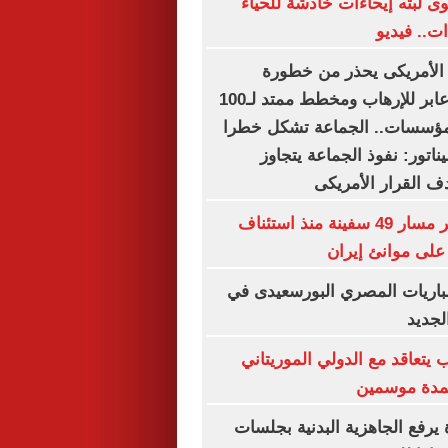
 لبثه إيحاءات خادشة للحياء
ت.. فيديو
لأمريكى يحذر من خطورة
الإخوان.. نفوذ عابر للإرهاب ومخطط ممتد لـ100
لمؤسسات.. الجماعة تشكل خطرا
يناتور: نفوذ الجماعة يتجاوز
ف القرار الأمريكى
"سنتكوم": تغيير مسار 49 سفينة منذ استئناف
على موانئ إيران
باريات المصري البورسعيدى في
لجديد
 يتعاقد مع الدولي الموريتاني
لمدة موسمين
 يرفع الجاهزية البدنية بجلسات