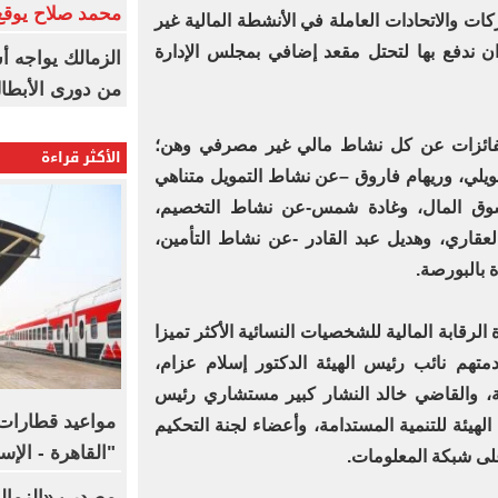
محمد صلاح يوقع 
ات والاتحادات العاملة في الأنشطة المالية غير
ن ندفع بها لتحتل مقعد إضافي بمجلس الإدارة
الزمالك يواجه أ
من دورى الأبطا
فائزات عن كل نشاط مالي غير مصرفي وهن؛
الأكثر قراءة
ويلي، وريهام فاروق –عن نشاط التمويل متناهي
وق المال، وغادة شمس-عن نشاط التخصيم،
قاري، وهديل عبد القادر -عن نشاط التأمين،
 بالبورصة.
لرقابة المالية للشخصيات النسائية الأكثر تميزا
فى مقدمتهم نائب رئيس الهيئة الدكتور إسلام عزام،
 والقاضي خالد النشار كبير مستشاري رئيس
مواعيد قطارات 
هيئة للتنمية المستدامة، وأعضاء لجنة التحكيم
"القاهرة - الإ
-على شبكة المعلومات.
مصدر بـ«الزما