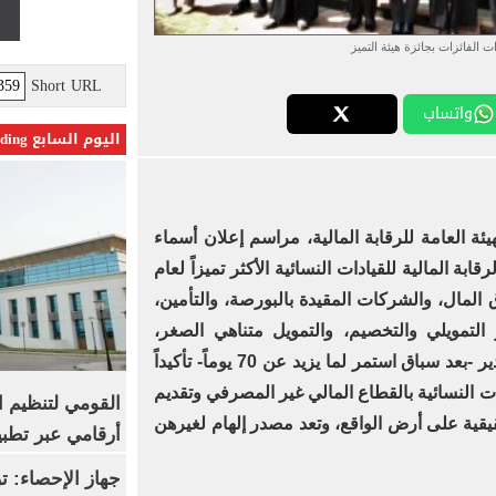
ت الفائزات بجائزة هيئة التميز
Short URL
واتساب
اليوم السابع Trending
ة العامة للرقابة المالية، مراسم إعلان أسماء
ابة المالية للقيادات النسائية الأكثر تميزاً لعام
 المال، والشركات المقيدة بالبورصة، والتأمين،
التمويلي والتخصيم، والتمويل متناهي الصغر،
وتسليمهن جائزة الهيئة وشهادات تقدير -بعد سباق استمر لما يزيد عن 70 يوماً- تأكيداً
ت النسائية بالقطاع المالي غير المصرفي وتقديم
القومي لتنظيم ا
قيقية على أرض الواقع، وتعد مصدر إلهام لغيرهن
أرقامي عبر تطبيق TRA