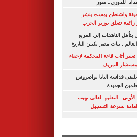
دادا للدوري.. صور
يفة واشنطن بوست بنشر
 زائفة تتعلق بوزير الحرب
ى بتأهل الناشئات إلي المربع
لعالم : بنات مصر يكتبن التاريخ
غيير أثاث قاعة المحكمة لإخفاء
لمستشار المزيف
تلتقى قداسة البابا تواضروس
لعلمين الجديدة
لأولى.. التعليم العالى تهيب
العامة بسرعة التسجيل