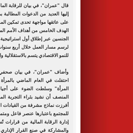
قال "عمران"، في بيان للرقابة الما
إليها العديد من الدعوات المطالبة بم
على عاتقها مواجهة تحدى تمكين الم
الهدف الخامس من أهداف الأمم المتح
الجنسين عبر إطلاق أول استراتيجية
لرسم مسار العمل خلال أربع سنوا
للنمو الاقتصادي يتسم بالاستقلالية و
وأضاف "عمران"، في بيان صحفي، الي
احتفلت في العام الماضي بالمرأة
المرأة" وسلطت الضوء على أجيال 
المنصف أن نشيد بثراء التجربة ال
أفرزت نماذج مشرفة من القيادات النسا
للمجتمع باعتبارها عنصر فاعل ومت
إدارة الرقابة المالية من قرارات ت
والمشاركة في صنع القرار الإداري