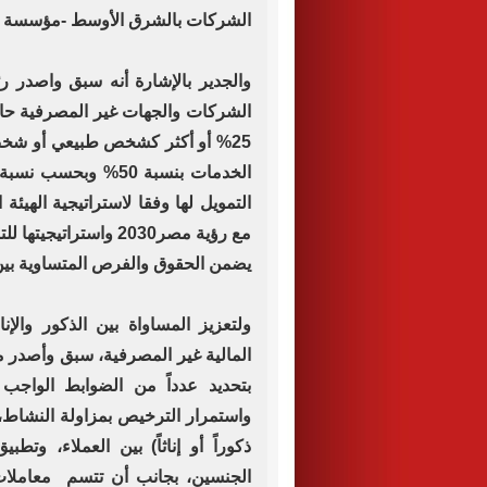
الشركات بالشرق الأوسط -مؤسسة الت
الشركات والجهات غير المصرفية حال 
25% أو أكثر كشخص طبيعي أو شخص
الخدمات بنسبة 50% وب
مع رؤية مصر2030 واست
يضمن الحقوق والفرص المتساوية بين
ولتعزيز المساواة بين الذكور والإن
بتحديد عدداً من الضوابط الواجب م
واستمرار الترخيص بمزاولة النشاط
ذكوراً أو إناثاً) بين العملاء، وت
الجنسين، بجانب أن تتسم معاملات