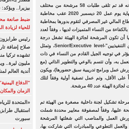
وأوضح "عمران"، أمام الحاضرين أنه قد تم تلقى طلبات 58 مرشحة من مختلف
بيزيرا.. ويؤكد:
القطاعات المالية غير المصرفية بنهاية يوم عمل 20 ديسمبر 2020 عقب مخاطبة
ضبط صانعة محت
طاع المالي غير المصرفي لتقوم بدورها بمخاطبة
للحياء لزيادة ا
الكفاءة من النساء المتميزات لديها ، وفقاً لعدد
ا أن تكون المرشحة لجائزة الهيئة تشغل درجة
رئيس طرابزون س
وظيفية من ضمن "كبار المسؤولين التنفيذيين"-Senior/Executive level، وتمثل
صلاح إضافة تار
يؤثر في توجيه الجيل القادم من النساء في ذات
مل به، وأن تتسم بالوعي والتطوير الذاتي (مع
مليون ليرة.. و
ورش عمل وبرامج تدريبية سبق حضورها)، ويكون
أندية العالم لمن
لى خبرتها المهنية 15 عاماً على الأقل، وتم عمل تصفية أولية وفقاً لتلك
"الدفاع اليمني
 الهيئة عدد 40 مرشحة.
الزمان والمكان 
«المتحدة للري
 بمرحلة تشكيل لجنة داخلية مصغرة من الهيئة تم
استقبال طرابز
انات الخاصة بالـ 40 مرشحة عليها، وفقاً لمصفوفة معايير محددة شملت
سبورت
 وورش العمل والمناصب التي شغلتها المرشحة
 والعمل التطوعي والمبادرات التي شاركت بها،