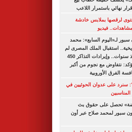
 قرار نهائي باستمرار اللاعب
وى لرقصها بملابس خادشة
لمشاهدات.. فيديو
بور لـ«اليوم السابع»: محمد
يخية.. استقبال الملك المصرى لم
تشهده تركيا منذ سنوات.. وإيرادات التذاكر 450
يؤكد: نتفاوض مع نجوم من أكبر
افسة الفرق الأوروبية
ة": سنرد على عدوان الحوثيين في
المناسبين
اضة» تحصل على حقوق بث
ون سبور لمحمد صلاح عبر أون