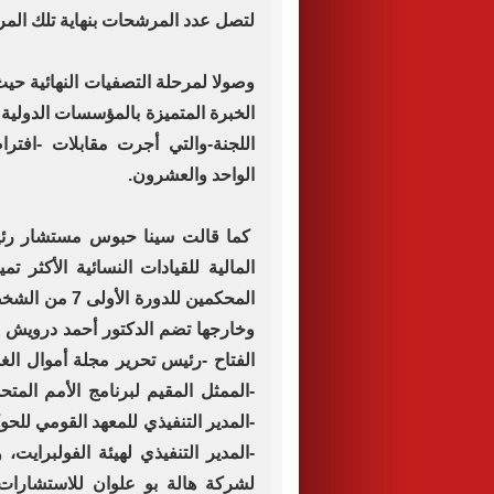
لتصل عدد المرشحات بنهاية تلك المرحلة إلى
وصولا لمرحلة التصفيات النهائية ح
الخبرة المتميزة بالمؤسسات الدولية 
اللجنة-والتي أجرت مقابلات -افترا
الواحد والعشرون.
كما قالت سينا حبوس مستشار رئيس ا
المحكمين للدو
وخارجها تضم الدكتور أحمد درويش -وزي
الفتاح -رئيس تحرير مجلة أموال ال
-الممثل المقيم لبرنامج الأمم الم
-المدير التنفيذي للمعهد القومي للح
-المدير التنفيذي لهيئة الفولبرايت،
لشركة هالة بو علوان للاستشارات