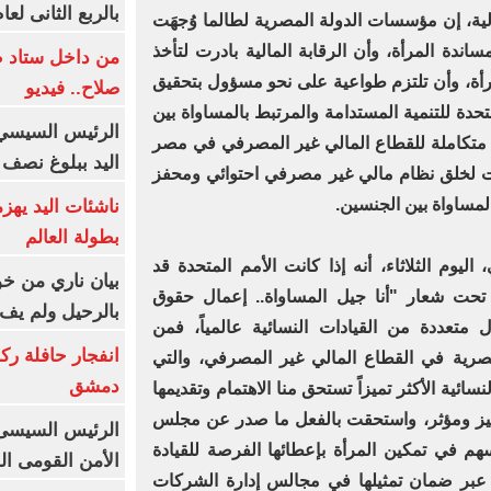
بالربع الثانى لعام 26
لية، إن مؤسسات الدولة المصرية لطالما وُجهَت
ساندة المرأة، وأن الرقابة المالية بادرت لتأخذ
من داخل ستاد ط
رأة، وأن تلتزم طواعية على نحو مسؤول بتحقيق
صلاح.. فيديو
دة للتنمية المستدامة والمرتبط بالمساواة بين
الرئيس السيسي 
 متكاملة للقطاع المالي غير المصرفي في مصر
اليد ببلوغ نصف 
ت لخلق نظام مالي غير مصرفي احتوائي ومحفز
المساواة بين الجنسين.
ناشئات اليد يهز
بطولة العالم
وم الثلاثاء، أنه إذا كانت الأمم المتحدة قد
بيان ناري من خو
 تحت شعار "أنا جيل المساواة.. إعمال حقوق
بالرحيل ولم يف 
متعددة من القيادات النسائية عالمياً، فمن
انفجار حافلة رك
مصرية في القطاع المالي غير المصرفي، والتي
دمشق
ئية الأكثر تميزاً تستحق منا الاهتمام وتقديمها
ميز ومؤثر، واستحقت بالفعل ما صدر عن مجلس
الرئيس السيسى: 
ٌسهم في تمكين المرأة بإعطائها الفرصة للقيادة
الأمن القومى ا
 عبر ضمان تمثيلها في مجالس إدارة الشركات