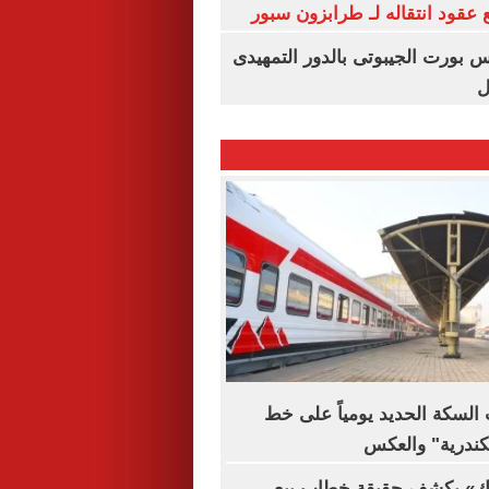
عقود انتقاله لـ طرابزون سبور
س بورت الجيبوتى بالدور التمهيدى
ل
السكة الحديد يومياً على خط
سكندرية" والعكس
لك» يكشف حقيقة خطاب بيع