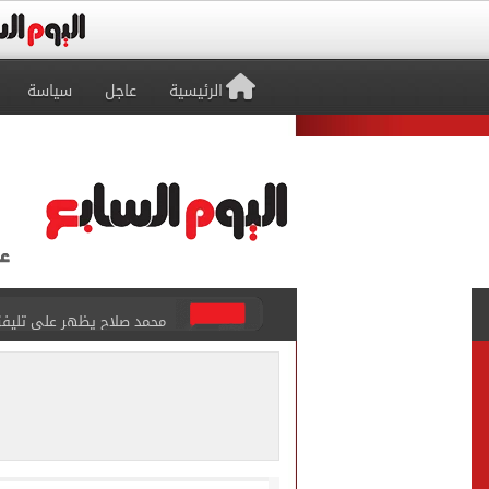
الرئيسية
عاجل
سياسة
محمد صلاح يظهر على تليفزي
أسعار الذهب في مصر تتراجع.. وعيار 21 ي
الاستعلامات تفند ادعاءات 
حكم تصوير الحوادث والمشا
محمد هنيدي فى رسالة مؤثرة