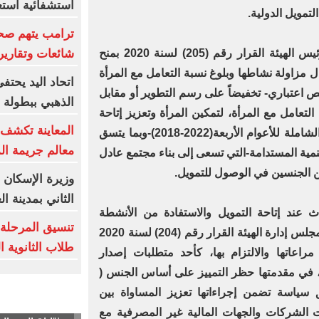
استشفائية استع
مويل الدولية.
ترامب يتهم صح
شائعات وتقارير
والجدير بالإشارة أنه سبق واصدر رئيس الهيئة القرار رقم (205) لسنة 2020 بمنح
مزاولة نشاطها وبلوغ نسبة التعامل مع المرأة
اتحاد اليد يحتف
 اعتباري- تخفيضاً على رسم التطوير أو مقابل
الذهبي ببطولة ا
حسب نسبة التعامل مع المرأة، لتمكين المرأة وتعزيز إتاحة
المعاينة تكشف ت
التمويل لها وفقا لاستراتيجية الهيئة الشاملة للأعوام الأربعة(2022-2018)-وبما يتسق
معالم جريمة ا
راتيجيتها للتنمية المستدامة-التي تسعى إلى بناء مجتمع عادل
 الجنسين في الوصول للتمويل.
وزيرة الإسكان 
الثاني بمدينة ا
اث عند إتاحة التمويل والاستفادة من الأنشطة
تنسيق المرحلة ا
المالية غير المصرفية، سبق وأصدر مجلس إدارة الهيئة القرار رقم (204) لسنة 2020
طلاب الثانوية 
راعاتها والالتزام بها، كأحد متطلبات إصدار
، في مقدمتها حظر التمييز على أساس الجنس (
طبيق سياسة تضمن إجراءاتها تعزيز المساواة بين
 الشركات والجهات المالية غير المصرفية مع