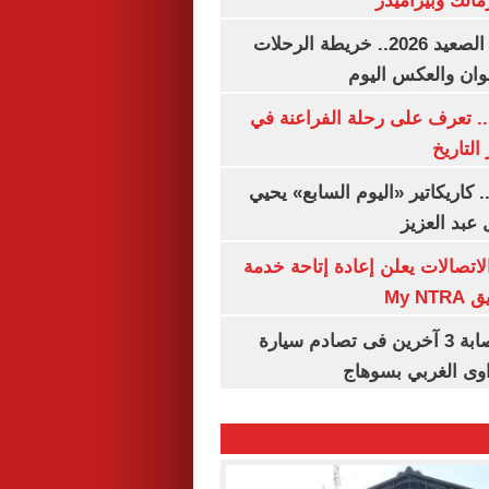
مالك وبيراميدز
مواعيد قطارات الصعيد 2026.. خريطة الرحلات
وان والعكس اليوم
. تعرف على رحلة الفراعنة في
التاريخ
. كاريكاتير «اليوم السابع» يحيي
عبد العزيز
لاتصالات يعلن إعادة إتاحة خدمة
My N
مصرع سيدة وإصابة 3 آخرين فى تصادم سيارة
وى الغربي بسوهاج