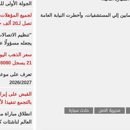
الجولة الأولى ل
ابين إلي المستشفيات، وأخطرت النيابة العامة
تصل لـ20 ألف جنيه
"تنظيم الاتصال
يجعله مسؤولًا عن
21 يسجل 6080 جنيها
تعرف على موعد 
2026/2027
القبض على إبرا
بالتجمع تنفيذا ل
مديرية الامن
حادث سيارة
انطلاق مباراة م
العالم لناشئات ك