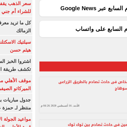
سعر الذهب يقفز
ع عبر Google News
للشراء أم جني ا
كل ما تريد معرف
م السابع على واتساب
الزمالك
سيلتيك الاسكتل
هيثم حسن
اشتروا الخبز ال
تكشف طريقة الإ
موقف الأهلي من
ة 5 أشخاص فى حادث تصادم بالطريق الزراعى
سوهاج
الميركاتو الصيف
جدول مباريات بر
الأحد، 16 أغسطس 2020 04:26 م
منتظر لـ حمزة ع
مواعيد الجولة ا
ين في حادث تصادم بين توك توك