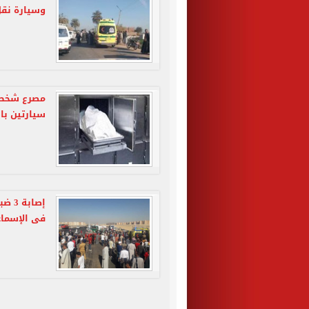
وسيارة نق
سيارتين با
فى الإسماع