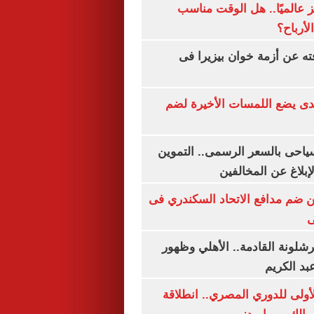
 عالميًا.. هل الوقت مناسب
لأرباح؟
ته عن أزمة خوان بيزيرا فى
ندى يضع اللمسات الأخيرة لضم
سياحى بالسعر الرسمى.. التموين
بلاغ عن المخالفين
 ضم مدافع الاتحاد السكندري فى
ى
شلونة القادمة.. الأهلي وظهور
بد الكريم
لأولى للدوري المصري.. انطلاقة