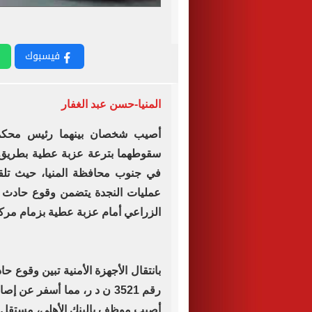
فيسبوك
المنيا-حسن عبد الغفار
أصيب شخصان بينهما رئيس محكمة
سقوطهما بترعة عزبة عطية بطريق 
في جنوب محافظة المنيا، حيث تلقي
عمليات النجدة يتضمن وقوع حادث 
الزراعي أمام عزبة عطية بزمام مرك
رقم 3521 ن د ر، مما أسفر عن 
أصيب موظف بالبنك الأهلي، مستقل ال