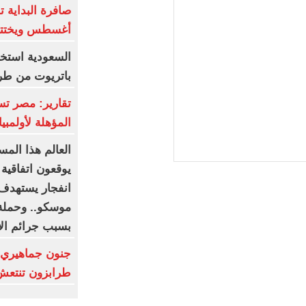
أغسطس ويختتم
باتريوت من طراز "3
المؤهلة لأولمب
العالم هذا المس
يوقعون اتفاقية
انفجار يستهدف 
موسكو.. وحملة
بسبب جرائم الا
جنون جماهيري 
طرابزون تنتعش بـ12 مليون