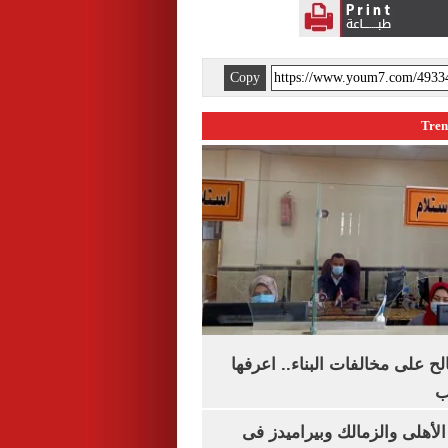
Copy
الح على مخالفات البناء.. اعرفها
ب
لأهلى والزمالك وبيراميدز فى