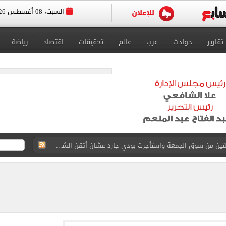
السبت، 08 أغسطس 2026
تقارير
حوادث
عرب
عالم
تحقيقات
اقتصاد
رياضة
ة الأهلي على كأس خوان جامبر
على مستحقات محمد صلاح
ى نصف نهائى بطولة العالم
 رأسية وائل جمعة فى مران الأهلي تستحضر أمجاد الصخرة
ى معسكر إسبانيا.. جلسة عموتة وفقرة بدنية.. صور