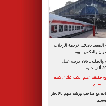
مواعيد قطارات الصعيد 2026.. خريطة الرحلات
وان والعكس اليوم
لجميع المؤهلات والطلبة.. 795 فرصة عمل
ح حقيقة "ميم الكب كيك": كنت
 السابع
ات مع صاحب ورشة متهم بالاتجار
وسيم