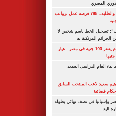
لدوري المصري
لجميع المؤهلات والطلبة.. 795 فرصة عمل برواتب
ات": تسجيل الخط باسم شخص لا
 الجرائم المرتكبة به
سعر الذهب اليوم يقفز 100 جنيه في مصر.. عيار
بدء العام الدراسى الجديد
هيم سعيد لاعب المنتخب السابق
أحكام قضائية
صر وإسبانيا فى نصف نهائي بطولة
رة اليد