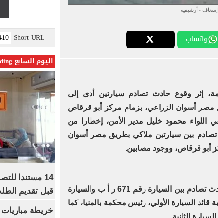
إسعاف - أرشيفية
Short URL
واتساب
اليوم السابع Trending
، إثر وقوع حادث تصادم سيارتين أدى إلى
مصر أسوان الزراعي، بزمام مركز أبو قرقاص
 اللواء محمود خليل مدير الأمن، إخطارا من
تصادم بين سيارتين ملاكي بطريق مصر أسوان
ز أبو قرقاص، ووجود مصابين.
14 مستندا للتص
بانتقال الأجهزة الأمنية تبين وقوع حادث تصادم بين السيارة رقم 671 ر أ ب والسيارة
قبل تقديم الطل
إصابة قائد السيارة الأولي، رئيس محكمة بالمنيا، كما
خريطة مباريات ا
سيارة الثانية.