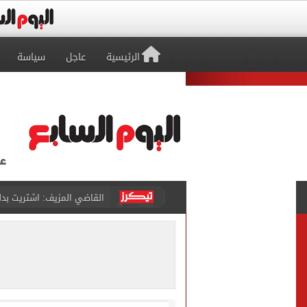
الرئيسية
عاجل
سياسة
برشلونة يطرح تذاكر مواجه
طرابزون سبور ينفي الحجز 
منتخب ناشئات كرة اليد يخسر أمام إسبانيا 27 - 26 ف
قفزة أعادت الزمن الجميل..
الأهلي ينهي مرانه الأول ف