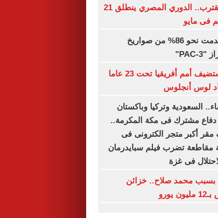
صافرة البداية تقترب.. الدوري المصري ينطلق 21
 فى مايو
السعودية استخدمت نحو 86% من صواريخ
PAC-"
تقارير: مصر تستضيف أمم أفريقيا تحت 23 عاما
ياد لوس أنجلوس
اء.. السعودية وتركيا وباكستان
 دفاع مشترك فى مكة المكرمة..
مقر أكبر متجر الكترونى فى
 مقاطعة تضرب فيلم سبايدرمان
حتلال فى غزة
بسبب محمد صلاح.. خزائن
 يورو