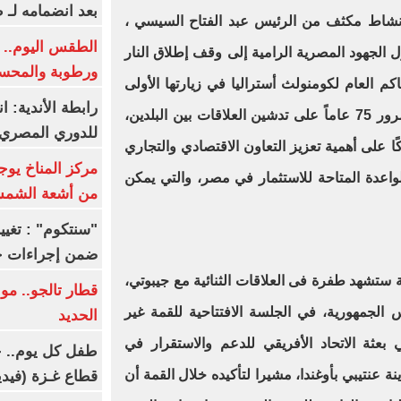
بعد انضمامه لـ 
نشاط مكثف من الرئيس عبد الفتاح السيسي ،
الطقس اليوم.. ش
ل الجهود المصرية الرامية إلى وقف إطلاق النار
ورطوبة والمحسوسة ب
كم العام لكومنولث أستراليا في زيارتها الأولى
رابطة الأندية: ا
لمصر، والتي تتزامن مع الاحتفال بمرور 75 عاماً على تدشين العلاقات بين البلدين،
للدوري المصري 8 مار
كًا على أهمية تعزيز التعاون الاقتصادي والتجاري
مركز المناخ يوج
لواعدة المتاحة للاستثمار في مصر، والتي يمكن
من أشعة الشم
ضمن إجراءات ح
ة ستشهد طفرة فى العلاقات الثنائية مع جيبوتي،
قطار تالجو.. م
الجمهورية، في الجلسة الافتتاحية للقمة غير
الحديد
بعثة الاتحاد الأفريقي للدعم والاستقرار في
طفل كل يوم.. ح
 عنتيبي بأوغندا، مشيرا لتأكيده خلال القمة أن
قطاع غـزة (فيدي