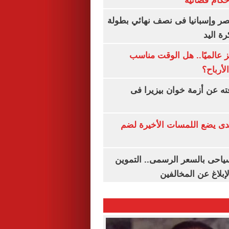
أحكام قضائية
صر وإسبانيا فى نصف نهائي بطولة
رة اليد
 عالميًا.. هل الوقت مناسب
لأرباح؟
ته عن أزمة خوان بيزيرا فى
ندى يضع اللمسات الأخيرة لضم
سياحى بالسعر الرسمى.. التموين
بلاغ عن المخالفين