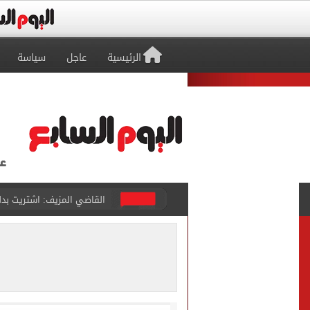
الرئيسية
عاجل
سياسة
برشلونة يطرح تذاكر مواجه
طرابزون سبور ينفي الحجز 
منتخب ناشئات كرة اليد يخسر أمام إسبانيا 27 - 26 ف
قفزة أعادت الزمن الجميل..
الأهلي ينهي مرانه الأول ف