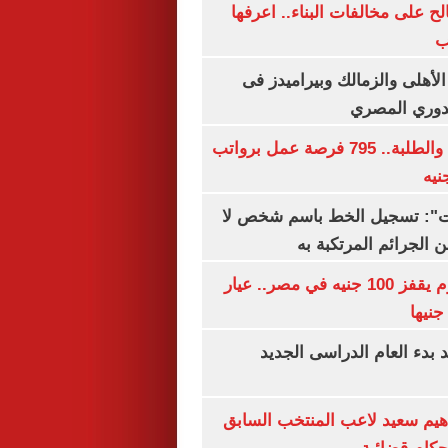
الح على مخالفات البناء.. اعرفها
ب
لأهلى والزمالك وبيراميدز فى
لدوري المصري
لجميع المؤهلات والطلبة.. 795 فرصة عمل برواتب
ات": تسجيل الخط باسم شخص لا
 الجرائم المرتكبة به
سعر الذهب اليوم يقفز 100 جنيه في مصر.. عيار
بدء العام الدراسى الجديد
هيم سعيد لاعب المنتخب السابق