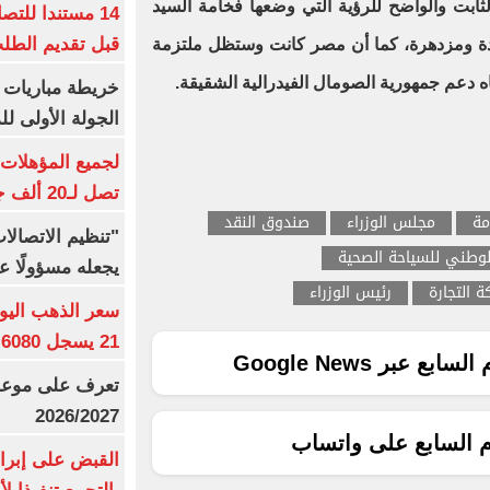
ثابت والواضح للرؤية التي وضعها فخامة السيد
14 مستندا للتص
قبل تقديم الطل
دة ومزدهرة، كما أن مصر كانت وستظل ملتزمة
ه دعم جمهورية الصومال الفيدرالية الشقيقة.
خريطة مباريات ا
الجولة الأولى ل
تصل لـ20 ألف جنيه
مة
مجلس الوزراء
صندوق النقد
"تنظيم الاتصال
وطني للسياحة الصحية
يجعله مسؤولًا عن
 التجارة
رئيس الوزراء
21 يسجل 6080 جنيها
ع عبر Google News
تعرف على موعد 
2026/2027
م السابع على واتساب
القبض على إبرا