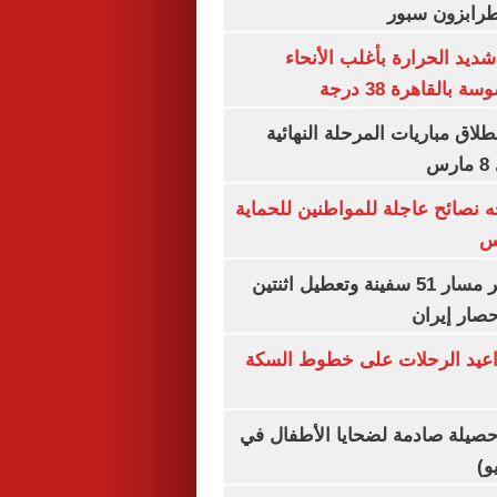
طرابزون سبور
ديد الحرارة بأغلب الأنحاء
القاهرة 38 درجة
نطلاق مباريات المرحلة النهائية
س
ه نصائح عاجلة للمواطنين للحماية
س
"سنتكوم" : تغيير مسار 51 سفينة وتعطيل اثنتين
صار إيران
واعيد الرحلات على خطوط السكة
صيلة صادمة لضحايا الأطفال في
و)