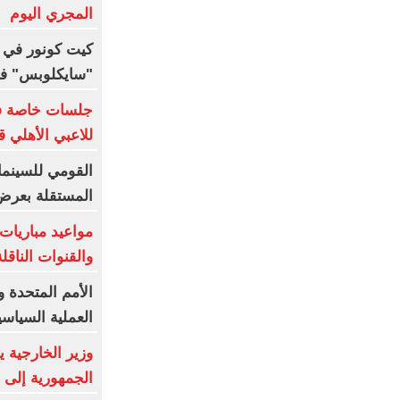
المجري اليوم
كيت كونور في
"سايكلوبس" في إ
جلسات خاصة فى
للاعبي الأهلي 
القومي للسينما 
المستقلة بعرض 3 أفلام قص
والقنوات الناقلة
الأمم المتحدة و
العملية السياسي
وزير الخارجية
الجمهورية إلى 