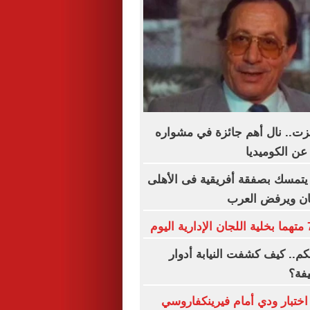
زت.. نال أهم جائزة في مشواره
عن الكوميديا
يتمسك بصفقة أفريقية فى الأهلى
ان ويرفض العرب
كم.. كيف كشفت النيابة أدوار
فة؟
اختبار ودي أمام فيرينكفاروسي