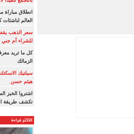
بالتجمع تنفيذا ل
انطلاق مباراة م
العالم لناشئات ك
سعر الذهب يقفز
للشراء أم جني ا
كل ما تريد معرف
الزمالك
سيلتيك الاسكتل
هيثم حسن
اشتروا الخبز ال
تكشف طريقة الإ
الأكثر قراءة