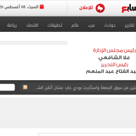
السبت، 08 أغسطس 2026
تقارير
حوادث
عرب
عالم
تحقيقات
اقتصاد
رياضة
ة الأهلي على كأس خوان جامبر
على مستحقات محمد صلاح
ى نصف نهائى بطولة العالم
 رأسية وائل جمعة فى مران الأهلي تستحضر أمجاد الصخرة
ى معسكر إسبانيا.. جلسة عموتة وفقرة بدنية.. صور