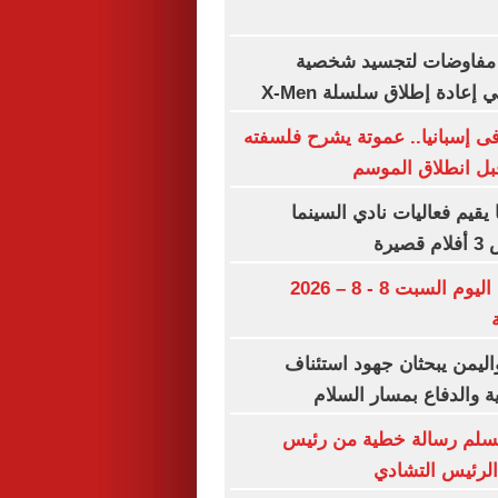
 مفاوضات لتجسيد شخصية
عادة إطلاق سلسلة X-Men
 إسبانيا.. عموتة يشرح فلسفته
قبل انطلاق الموسم
يقيم فعاليات نادي السينما
يرة
مواعيد مباريات اليوم السبت 8 - 8 – 2026
اليمن يبحثان جهود استئناف
ة والدفاع بمسار السلام
 يسلم رسالة خطية من رئيس
الرئيس التشادي