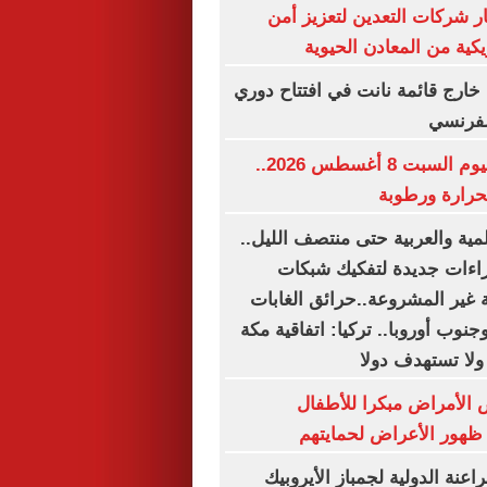
ر شركات التعدين لتعزيز أمن
يكية من المعادن الحيوية
رج قائمة نانت في افتتاح دوري
الفرنسي
حالة الطقس اليوم السبت 8 أغسطس 2026..
حرارة ورطوبة
المية والعربية حتى منتصف الليل..
جراءات جديدة لتفكيك شبكات
ية غير المشروعة..حرائق الغابات
نوب أوروبا.. تركيا: اتفاقية مكة
ولا تستهدف دولا
الأمراض مبكرا للأطفال
ظهور الأعراض لحمايتهم
عنة الدولية لجمباز الأيروبيك