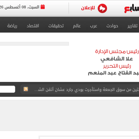
السبت، 08 أغسطس 2026
تقارير
حوادث
عرب
عالم
تحقيقات
اقتصاد
رياضة
ة الأهلي على كأس خوان جامبر
على مستحقات محمد صلاح
ى نصف نهائى بطولة العالم
 رأسية وائل جمعة فى مران الأهلي تستحضر أمجاد الصخرة
ى معسكر إسبانيا.. جلسة عموتة وفقرة بدنية.. صور