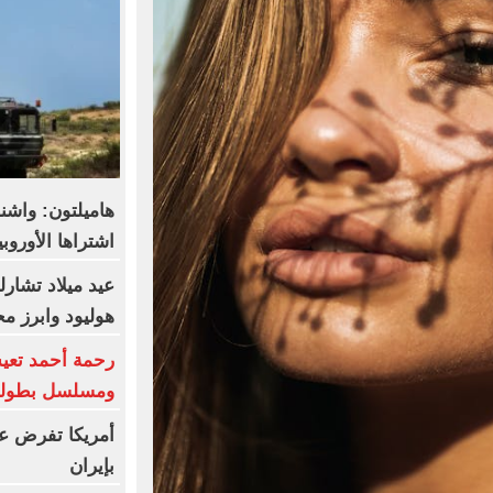
هاميلتون: واش
اشتراها الأورو
عيد ميلاد تشارل
هوليود وابرز مح
ومسلسل بطولة
أمريكا تفرض ع
بإيران