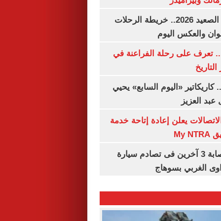
مالك وبيراميدز
مواعيد قطارات الصعيد 2026.. خريطة الرحلات
وان والعكس اليوم
. تعرف على رحلة الفراعنة في
التاريخ
. كاريكاتير «اليوم السابع» يحيي
عبد العزيز
لاتصالات يعلن إعادة إتاحة خدمة
My N
مصرع سيدة وإصابة 3 آخرين فى تصادم سيارة
وى الغربي بسوهاج