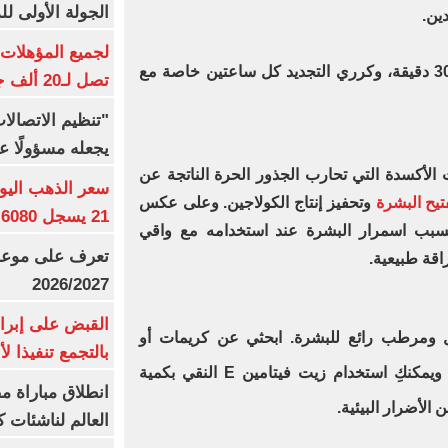
الجولة الأولى ل
ين.
طبقيه قبل الخروج بحوالي 20 إلى 30 دقيقة، وكرري التجديد كل ساعتين خاصة مع
تصل لـ20 ألف جنيه
"تنظيم الاتصال
يجعله مسؤولًا عن
لأكسدة التي تحارب الجذور الحرة الناتجة عن
تيح البشرة
وتحفيز إنتاج الكولاجين. وعلى عكس
21 يسجل 6080 جنيها
 يسبب اسمرار البشرة عند استخدامه مع واقي
تعرف على موعد 
اقة طبيعية.
2026/2027
القبض على إبرا
ة فعّال ومرطب رائع للبشرة. ابحثي عن كريمات أو
بالتجمع تنفيذا ل
سيرومات تحتوي على فيتامين E. ويمكنكِ استخدام زيت فيتامين E النقي بكمية
انطلاق مباراة م
الأضرار البيئية.
العالم لناشئات ك