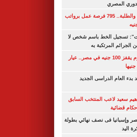
لدوري المصري
لجميع المؤهلات والطلبة.. 795 فرصة عمل برواتب
ات": تسجيل الخط باسم شخص لا
 الجرائم المرتكبة به
سعر الذهب اليوم يقفز 100 جنيه في مصر.. عيار
بدء العام الدراسى الجديد
هيم سعيد لاعب المنتخب السابق
أحكام قضائية
صر وإسبانيا فى نصف نهائي بطولة
رة اليد