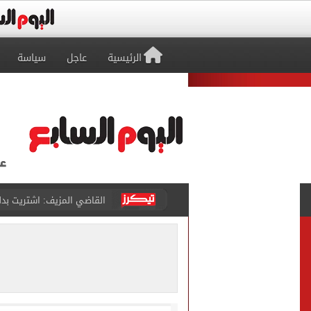
الرئيسية
عاجل
سياسة
برشلونة يطرح تذاكر مواجه
طرابزون سبور ينفي الحجز 
منتخب ناشئات كرة اليد يخسر أمام إسبانيا 27 - 26 ف
قفزة أعادت الزمن الجميل..
الأهلي ينهي مرانه الأول ف