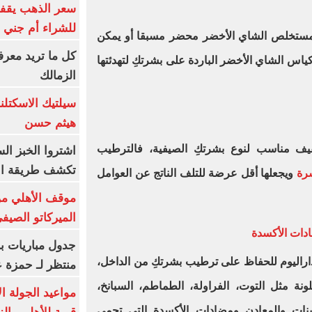
سعر الذهب يقفز
للشراء أم جني ا
 مستخلص الشاي الأخضر محضر مسبقا أو يمكن
كل ما تريد معرف
اس الشاي الأخضر الباردة على بشرتكِ لتهدئتها
الزمالك
سيلتيك الاسكتل
هيثم حسن
 مناسب لنوع بشرتكِ الصيفية، فالترطيب
اشتروا الخبز ال
تكشف طريقة الإ
شرة
ويجعلها أقل عرضة للتلف الناتج عن العوامل
موقف الأهلي من
الميركاتو الصيف
ادات الأكسدة
جدول مباريات بر
اراليوم للحفاظ على ترطيب بشرتكِ من الداخل،
منتظر لـ حمزة ع
ونة مثل التوت، الفراولة، الطماطم، السبانخ،
مواعيد الجولة ا
مينات والمعادن ومضادات الأكسدة التي تحمي