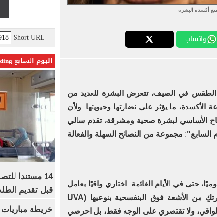
نع أكسدة البشرة
Short URL
واتساب
اليوم السابع Trending
ت الطقس في الصيف، تتعرض البشرة للعديد من
 الأكسدة، ما يؤثر على نضارتها وحيويتها. ولأن
تاح الأساسي لبشرة صحية ومشرقة، تقدم سالي
وم السابع": مجموعة من النصائح السهلة والفعالة
14 مستندا للتص
ميًا، حتى في الأيام الغائمة. اختاري واقيًا بعامل
قبل تقديم الطل
حماية لا يقل عن 30% لحماية بشرتكِ من الأشعة فوق البنفسجية بنوعيها (UVA
خريطة مباريات ا
ن الواقي، ولا تقتصري على الوجه فقط، بل احرصي