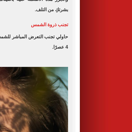
بشرتكِ من التلف.
تجنب ذروة الشمس
4 عصرًا.