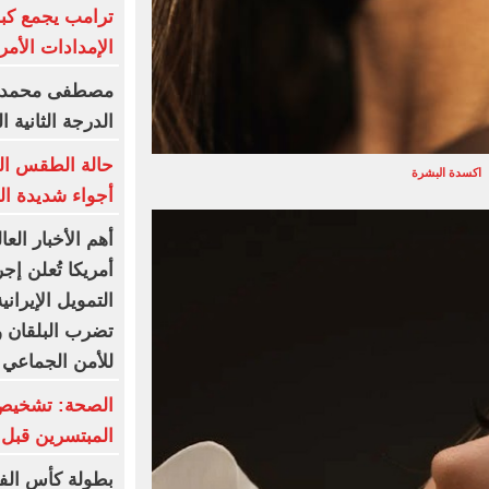
ترامب يجمع كبا
الإمدادات الأمر
مصطفى محمد خا
الدرجة الثانية 
اكسدة البشرة
أجواء شديدة ال
أهم الأخبار الع
أمريكا تُعلن إ
التمويل الإيران
تضرب البلقان وج
للأمن الجماعي 
الصحة: تشخيص 
المبتسرين قبل 
بطولة كأس الفرا