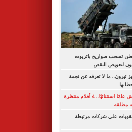
نطن تسحب صواريخ باتريوت
بيون لتعويض النقص
يز ثيرون.. ما لا تعرفه عن نجمة
طاتها
رحمة أحمد تعيش عامًا استثنائيًا.. 4 أفلام منتظرة
 مطلقة
قوبات على شركات مرتبطة