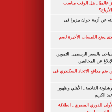
 عالميًا.. هل الوقت مناسب
لأرباح؟
ته عن أزمة خوان بيزيرا فى
ندى يضع اللمسات الأخيرة لضم
سياحى بالسعر الرسمى.. التموين
بلاغ عن المخالفين
 ضم مدافع الاتحاد السكندري فى
ى
شلونة القادمة.. الأهلي وظهور
بد الكريم
لأولى للدوري المصري.. انطلاقة