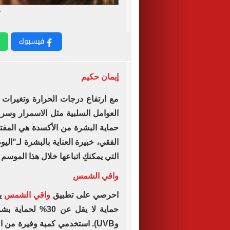
م
فيسبوك
إيمان حكيم
مع ارتفاع درجات الحرارة وتغيرا
العوامل السلبية مثل الاسمرار وسرعة
حماية البشرة من الأكسدة هي المف
الفقي، خبيرة العناية بالبشرة لـ"الي
التي يمكنكِ اتباعها خلال هذا الموسم
واقي الشمس
احرصي على تطبيق
واقي الشمس
يو
وUVB). استخدمي كمية وفيرة م