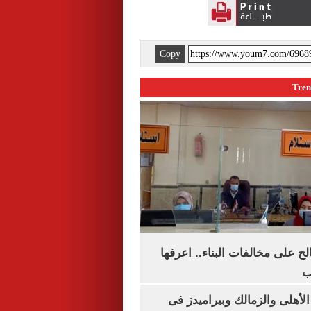
Copy
الح على مخالفات البناء.. اعرفها
ب
لأهلى والزمالك وبيراميدز فى