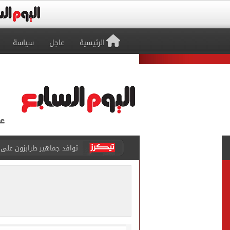
الرئيسية
عاجل
سياسة
توافد جماهير طرابزون على م
أسعار الذهب في مصر تتراجع.. وعيار 21 ي
الاستعلامات تفند ادعاءات 
حكم تصوير الحوادث والمشا
محمد هنيدي فى رسالة مؤثرة