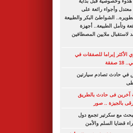
دوء وخصوصية قبل بداية
عتدل وأجواء رائعة على
طويره.. الشواطئ البكر والطبيعة
تعة وتأمل الطبيعة.. أجهزة
 لاستقبال ملايين المصطافين
ي الأكثر إبراما للصفقات في
 صفقة
أشخاص في حادث تصادم سيارتين
طى
إصابة آخرين فى حادث بالطريق
ى بالجيزة .. صور
يبحث مع سكرتير تجمع دول
ء قضايا السلم والأمن