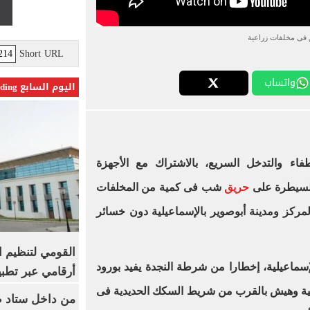
فى مخلفات زراعية
Short URL
واتساب
اليوم السابع Trending
فاء والتدخل السريع، بالاشتراك مع الأجهزة
 السيطرة على
حريق
شب فى كمية من المخلفات
 لمركز ومدينة أبوصوير بالإسماعيلية دون خسائر
القومي لتنظيم ا
لإسماعيلية، إخطارا من شرطة النجدة يفيد بورود
أرقامي عبر تطبيق TRA
ية وهيش بالقرب من شريط السكك الحديدية فى
من داخل ستاد ط