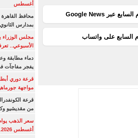
أغسطس
ع عبر Google News
محافظ القاهرة 
بمدارس الثانوي 
م السابع على واتساب
الأسبوعي.. تعر
دماء مطابقة وع
يفجر مفاجآت ف
قرعة دوري أبطال
مواجهة جورماهيا
قرعة الكونفدرال
من مقديشيو وكيت
أغسطس 2026.. بكم سعر عيار 21؟