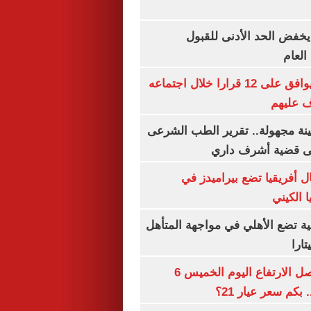
يخفض الحد الأدنى للقبول
العام
مجلس الوزراء يوافق على 12 قرارا خلال اجتماعه
ف عليهم
ينة مجهولة.. تقرير الطب الشرعى
ى قضية أشرف داري
 أفريقيا تضع بيراميدز في
 الكيني
ية تضع الأهلي في مواجهة المتأهل
ارا
سعر الذهب يواصل الارتفاع اليوم الخميس 6