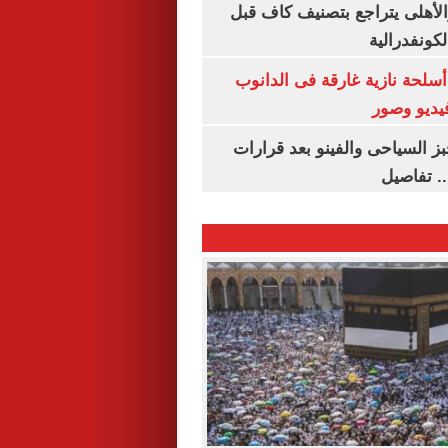
الأهلى يتراجع بتصنيف كاف قبل
كونفدرالية
لحة نازية غارقة فى الدانوب
فيديو وصور
ز السياحى والفينو بعد قرارات
.. تفاصيل