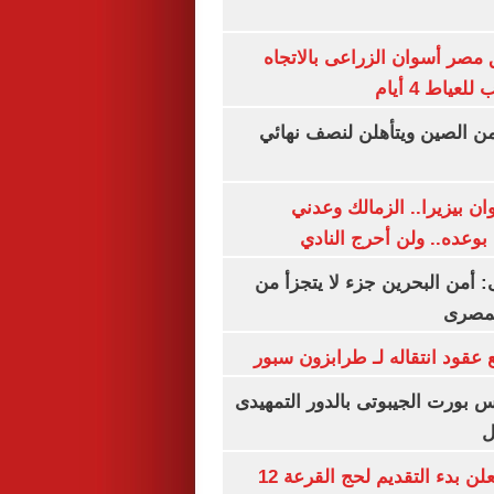
مصر أسوان الزراعى بالاتجاه
عياط 4 أيام
من الصين ويتأهلن لنصف نهائي
ان بيزيرا.. الزمالك وعدني
بوعده.. ولن أحرج النادي
أمن البحرين جزء لا يتجزأ من
لمصرى
عقود انتقاله لـ طرابزون سبور
س بورت الجيبوتى بالدور التمهيدى
ل
وزارة الداخلية تعلن بدء التقديم لحج القرعة 12