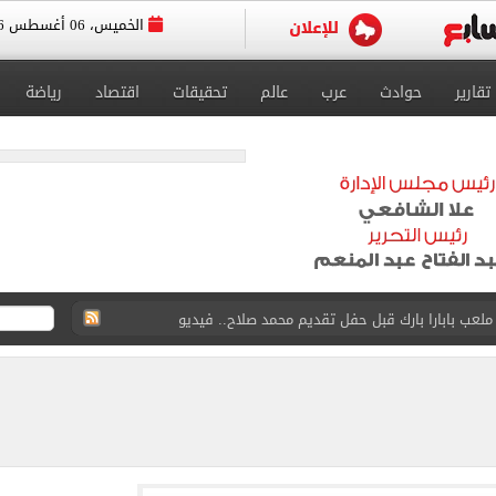
الخميس، 06 أغسطس 2026
تقارير
حوادث
عرب
عالم
تحقيقات
اقتصاد
رياضة
لعب بابارا بارك قبل حفل تقديم محمد صلاح.. فيديو
سجل هذا الرقم
ذا صن وميرور حول علاج سيدة بريطانية في شرم الشيخ
جرات ونشرها على مواقع التواصل
 بعد وفاة شقيقه: إمبارح فقدت أخ وكان حواليا ألف أخ