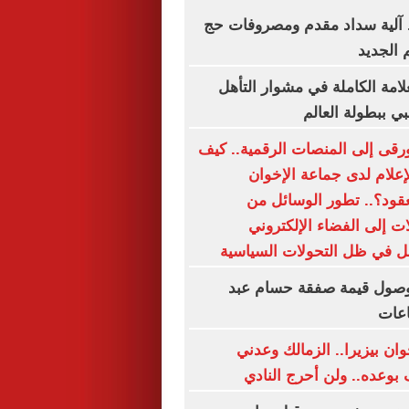
آلية سداد مقدم ومصروفات حج
 الجديد
علامة الكاملة في مشوار التأهل
بي ببطولة العالم
رقى إلى المنصات الرقمية.. كيف
إعلام لدى جماعة الإخوان
لعقود؟.. تطور الوسائل من
 إلى الفضاء الإلكتروني
ل في ظل التحولات السياسية
 وصول قيمة صفقة حسام عبد
اعات
ان بيزيرا.. الزمالك وعدني
 بوعده.. ولن أحرج النادي