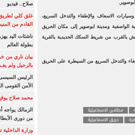
أبوصوير.
صلاح.. فيديو
غلق كلي لطريق 
 وسيارات الاسعاف والإطفاء والتدخل السريع،
القادم من المنيب لل
رية الواصفية ومدينة ابوصوير إلى مكان الحريق
ناشئات اليد يهز
 بالقرب من شريط السكك الحديدية بالقرية
بطولة العالم
بيان ناري من خو
طفاء والتدخل السريع من السيطرة على الحريق
بالرحيل ولم يف 
الرئيس السيسى: 
الأمن القومى ا
محمد صلاح يوقع 
مطافى الاسماعيلية
الزمالك يواجه أ
من دورى الأبطا
ية
حريق الاسماعيلية