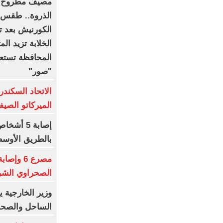
مصيف مطروح ه
الذروة.. طقس م
الكورنيش بعد ت
الخلابة تزيد الم
المحافظة تستعد
"صور"
الاتحاد السكندر
الميركاتو الصيفي.. 18
إصابة 5 
بالطريق الأوس
مصرع 6 و
الصحراوي الشرق
وزير الخارجية 
الساحل والصحرا