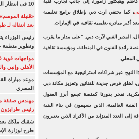
د كاظم وهيكتور زامورا، إلى جانب تجارب فنية
10 فى انتظار الفرعون (فيديو)
عى
، كما يحتفي آرت دبي بإطلاق برامج تعليمية
«قنبلة الموسم»
يعد أكبر مبادرة تعليمية ثقافية في الإمارات.
بعد انتقاله لـ ط
 فال، المدير الفني لآرت دبي: "على مدار ما يقرب
رئيس الوزراء ي
وتطوير منطقة ع
صة رائدة للفنون في المنطقة، ومؤسسة ثقافية
مواجهات قوية فى
 المحلي.
الأهلي وإنبي وال
بهذا النهج عبر شراكات استراتيجية مع المؤسسات
موعد مباراة الق
، لخلق فرص جديدة للفنانين وتعزيز مكانة دبي
المصري
فكرية. نفخر بدورنا كمنصة تجمع أبرز العقول
مهندس صفقة مح
الفنية العالمية، الذين يسهمون في بناء البنية
رئيس طرابزون 
فة إلى العدد المتزايد من الأفراد الذين يعتبرون
طرح لوزارة الإس