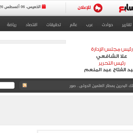
الخميس، 06 أغسطس 2026
تقارير
حوادث
عرب
عالم
تحقيقات
اقتصاد
رياضة
البحرين بمطار العلمين الدولى.. صور
اسية ودياً.. وغياب إمام عاشور
 في إطلاق نار بولاية نورث كارولينا
 يعلنون طرح السكر الحر بـ25 جنيها من الغد
5 مليار دولار نهاية يوليو