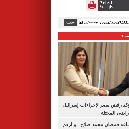
Copy
يؤكد رفض مصر لإجراءات إسرائيل
لأراضى المحتلة
باعة قمصان محمد صلاح.. والرقم