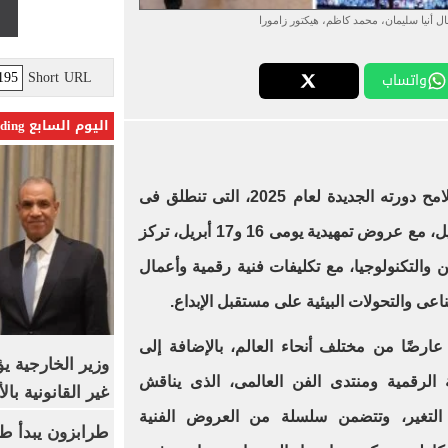
ال أنيا سليمان، محمد كاظم، هيكتور زامورا
Short URL
واتساب
اليوم السابع Trending
عن أبرز ملامح دورته الجديدة لعام 2025، التى تنطلق فى
مدينة جميرا بدبى من 18 إلى 20 أبريل، مع عروض تمهيدية يومى 16 و17 أبريل، تركز
ن والتكنولوجيا، مع تكليفات فنية رقمية وأعمال
عى والتحولات البيئية على مستقبل الإبداع.
ضم الدورة الجديدة أكثر من 120 عارضًا من مختلف أنحاء العالم، بالإضافة إلى
وزير الخارجية 
 الرقمية ومنتدى الفن العالمى، الذى يناقش
غير القانونية با
التغير، وتتضمن سلسلة من العروض الفنية
طرابزون يبدأ ط