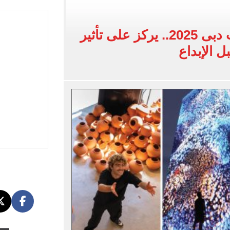
 إلى مثواها الأخير بعد وفاتها ليلة زفافها.. صور
أبرز ملامح معرض آرت دبى 2025.. يركز على تأثير
ا حلال أم حرام؟.. أمين الفتوى يجيب «فيديو»
ل الإبداع