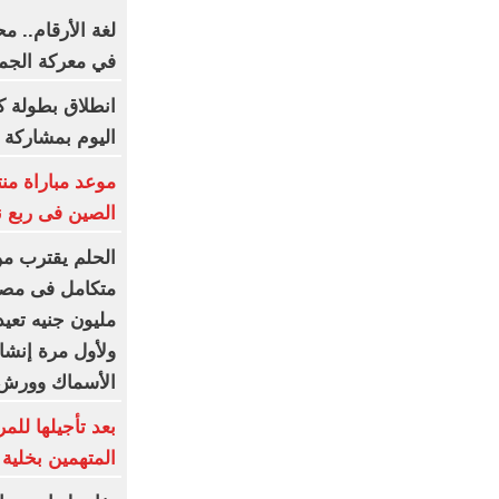
لغة الأرقام.. م
في معركة الجما
انطلاق بطولة كأ
اليوم بمشاركة 290 لاعبًا ولاعبة
موعد مباراة من
الصين فى ربع نه
الحلم يقترب من 
مليون جنيه تعيد
ولأول مرة إنشاء
الأسماك وورش 
بعد تأجيلها لل
المتهمين بخلية