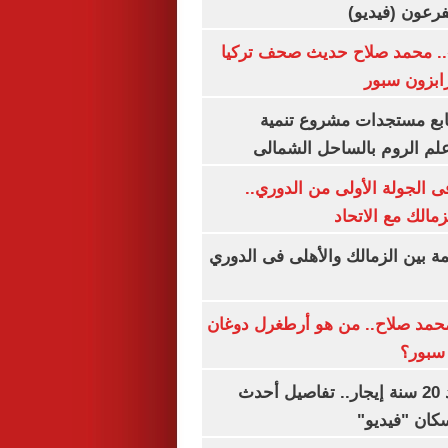
.. محمد صلاح حديث صحف تركيا
رابزون سبور
تابع مستجدات مشروع تنمية
لم الروم بالساحل الشمالى
 الجولة الأولى من الدوري..
زمالك مع الاتحاد
مة بين الزمالك والأهلى فى الدوري
مد صلاح.. من هو أرطغرل دوغان
سبور؟
شقتك ملكك بعد 20 سنة إيجار.. تفاصيل أحدث
كان "فيديو"