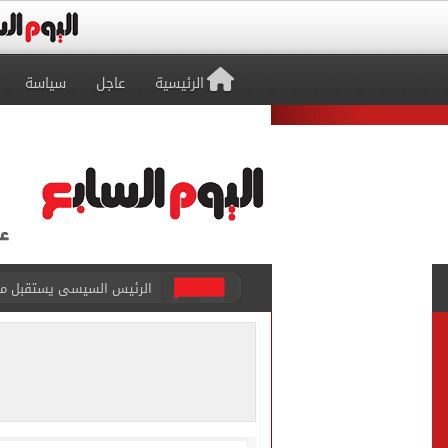
الرئيسية
عاجل
سياسة
الرئيس السيسى يستقبل ملك 
الأهلى يقسو على النجوم بسد
فوكس نيوز: مقتل عدة أشخاص
التموين والزراعة وجهاز مستقبل مصر
البنك المركزى: ارتفاع الاحتياطى الأجنبى لـ 6.3
29 ألف طالب سجلوا رغباتهم fتنسيق المرحلة الأولى للقبول بالجامعات حتى الآن