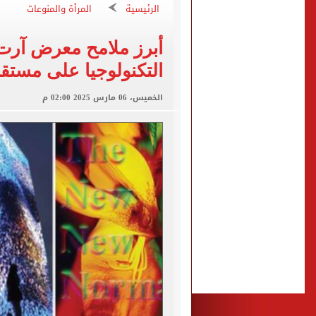
حفلات U Arena تنطلق مع الهضبة عمرو دياب ضمن «يلا ساحل 2026» بالعلمين الجديدة
الرئيسية
المرأة والمنوعات
الآلاف يودعون عروس الشرقية
هل التربح من السوشيال ميدي
التكنولوجيا على مستقب
«يلا ساحل 2026» يقدم نموذجا جديدا للتسويق السياحى عبر المحتوى التفاعلى
الخميس، 06 مارس 2025 02:00 م