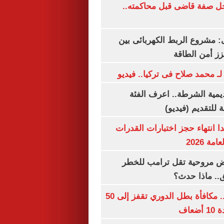
ل صفة قاضى قبل محاكمته..
 مشروع الربط الكهربائى بين
زز أمن الطاقة
لـ محمد صلاح فى تركيا.. فيديو
يمية الشرطة.. اعرف الفئة
 للتقديم (فيديو)
ا انتهاء حجز اختبارات القدرات
ة 2026
 مروحية تقل ترامب للخطر
.. ماذا حدث؟
قبل قرعة اليوم.. مكافأة بطل الدوري تقفز إلى 50
عاف