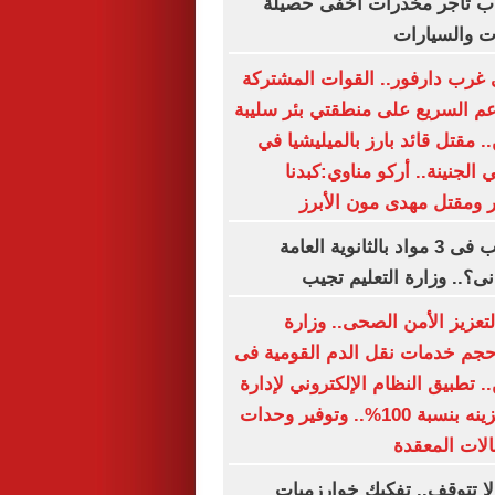
ب تاجر مخدرات أخفى حصيلة
ت والسيارات
غرب دارفور.. القوات المشتركة
م السريع على منطقتي بئر سليبة
 مقتل قائد بارز بالميليشيا في
لجنينة.. أركو مناوي:كبدنا
ر ومقتل مهدى مون الأبرز
هل يحق للراسب فى 3 مواد بالثانوية العامة
نى؟.. وزارة التعليم تجيب
لتعزيز الأمن الصحى.. وزارة
م خدمات نقل الدم القومية فى
. تطبيق النظام الإلكتروني لإدارة
تصنيع الدم وتخزينه بنسبة 100%.. وتوفير وحدات
الات المعقدة
لا تتوقف.. تفكيك خوارزميات