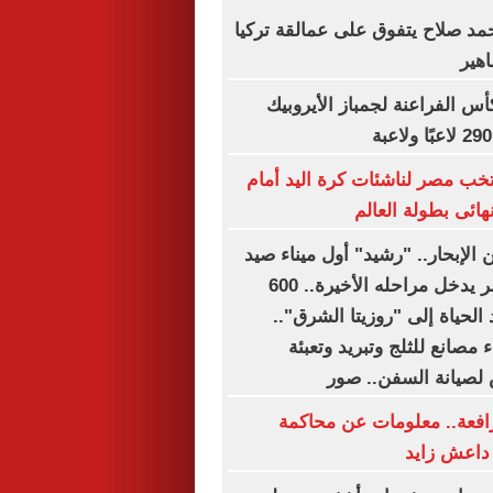
حمد صلاح يتفوق على عمالقة تركيا
هير
س الفراعنة لجمباز الأيروبيك
تخب مصر لناشئات كرة اليد أمام
ائى بطولة العالم
الإبحار.. "رشيد" أول ميناء صيد
متكامل فى مصر يدخل مراحله الأخيرة.. 600
 الحياة إلى "روزيتا الشرق"..
 مصانع للثلج وتبريد وتعبئة
لصيانة السفن.. صور
مرافعة.. معلومات عن محاكمة
 داعش زايد