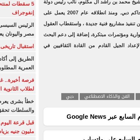
يخ محمد بن راشد آل مكتوم، نائب رئيس دولة
5 سقطات لمنتح
إنفوجراف
الإمارات ورئيس مجلس الوزراء وحاكم دبي. ومنذ انطلاقه عام 2007 يعمل على
من تنفيذ مشاريع فنية جديدة ، واستقطاب العقول
الرئيس السيسى:
مصر واليونان يع
وارية ومؤتمرات مبتكرة، إضافة إلى دعم البحث
لإعداد الجيل القادم من القادة الثقافيين في
استقبال تاريخى 
الطريق إلى أكاد
العمرية المطلوبة
فرصة أخيرة.. غد
لطلاب الثانوية العام
الفن والذكاء الاصطناعي
دبي
خطأ بشرى يعرض
والسلطات تحقق
ع عبر Google News
مليون جنيه بزيادة 10 أض
م السابع على واتساب