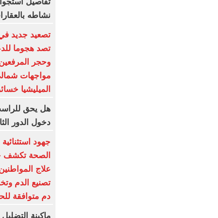
تفاصيل استجوا
نشاطه بالعقارا
تصعيد جديد في 
تصد هجوما للدع
وحجر المرفعين..
مواجهات شمالي ا
الميليشيا خسائ
دخول الدور الثا
جهود استثنائية 
الصحة تكشف حج
علاج المواطنين.
دم متوافقة للح
ماكينة التضليل 