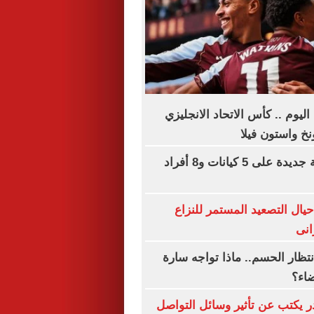
اليوم .. كأس الاتحاد الانجليزي
نخ واستون فيلا
عقوبات أمريكية جديدة على 5 كيانات و8 أفراد
ال التصعيد المستمر للنزاع
انى
نتظار الحسم.. ماذا تواجه سارة
ضاء؟
ر يكتب عن تأثير وسائل التواصل