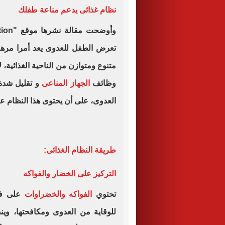
نظام غذائى يدعم مناعة طفلك
تعرض الطفل للعدوى يعد أمرا مرهقا
متنوع ومتوازن من الناحية الغذائية، 
وظائف
الجهاز المناعى
و تقليل شدة 
العدوى، على أن يحتوى هذا النظام 
طريقة النظام الغذائى:
التركيز على الخضار والفواكه
تحتوي
الفواكه والخضراوات
على فيت
للوقاية من العدوى ومكافحتها، وي