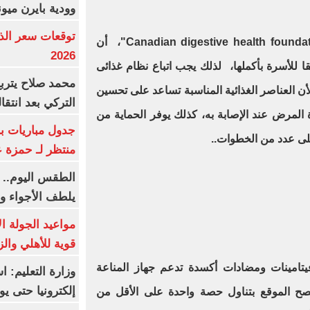
وودية بايرن ميون
وأوضحت مقالة نشرها موقع "Canadian digestive health foundation"، أن
2026
 للأسرة بأكملها، لذلك يجب اتباع نظام غذائى
محمد صلاح يترب
لأن العناصر الغذائية المناسبة تساعد على تحسين
التركي بعد انتقا
المرض عند الإصابة به، كذلك يوفر الحماية من
جدول مباريات بر
على عدد من الخطوات..
منتظر لـ حمزة ع
الطقس اليوم.. 
يلطف الأجواء وا
مواعيد الجولة ا
قوية للأهلي والز
امينات ومضادات أكسدة تدعم جهاز المناعة
وزارة التعليم: 
إلكترونيا حتى يو
نصح الموقع بتناول حصة واحدة على الأقل من