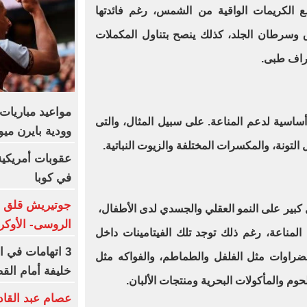
ع الكريمات الواقية من الشمس، رغم فائدتها
ق وسرطان الجلد، كذلك ينصح بتناول المكملات
شراف طبى.
مواعيد مباريات 
اسية لدعم المناعة. على سبيل المثال، والتى
وودية بايرن ميو
 التونة، والمكسرات المختلفة والزيوت النباتية.
في كوبا
جوتيريش قلق حي
كبير على النمو العقلي والجسدي لدى الأطفال،
الروسى- الأوكر
مناعة، رغم ذلك توجد تلك الفيتامينات داخل
3 اتهامات في ا
خضراوات مثل الفلفل والطماطم، والفواكه مثل
خليفة أمام الق
لحوم والمأكولات البحرية ومنتجات الألبان.
عصام عبد القاد