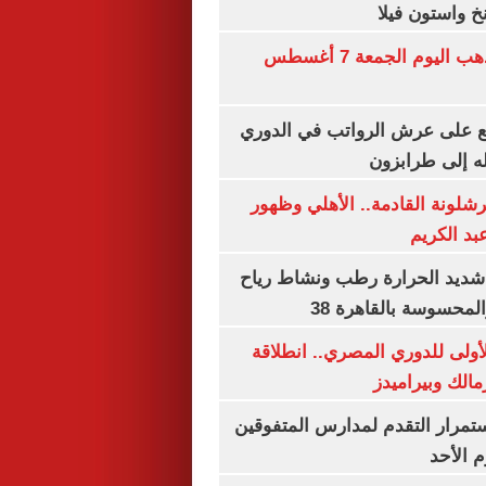
خ واستون فيلا
توقعات سعر الذهب اليوم الجمعة 7 أغسطس
ع على عرش الرواتب في الدوري
له إلى طرابزون
شلونة القادمة.. الأهلي وظهور
بد الكريم
شديد الحرارة رطب ونشاط رياح
لمحسوسة بالقاهرة 38
لأولى للدوري المصري.. انطلاقة
مالك وبيراميدز
استمرار التقدم لمدارس المتفوقين
م الأحد