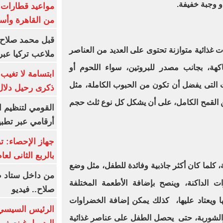
و وجبة خفيفة.
من القاهرة وأس
قبل محمد صلاح.
غذائية متوازنة تحتوى على العديد من العناصر
ملاعب تركيا عبر 
اكهة، بجانب مصدر للبروتين، سواء اللحوم أو
ابتسامة لا تغيب.
ت التى يفضل أن تكون من الحبوب الكاملة، مثل
ذكرى رحيل دلال 
من القمح الكامل، على أن يشكل كل نوع ثلث حجم
القومي لتنظيم ا
أرقامي عبر تطبيق TRA
بالربع الثانى لعام 26
، كلما كان أكثر جاذبية وفائدة للطفل، مثل وضع
من داخل ستاد ط
 الداكنة، وينصح بإضافة الأطعمة المختلفة
صلاح.. فيديو
ا ويعتاد عليها، كذلك يمكن إضافة الخضراوات
الرئيس السيسي 
الشوربة، حتى يحصل الطفل على عناصر غذائية