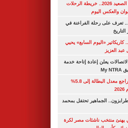
مواعيد قطارات الصعيد 2026.. خريطة الرحلات
وان والعكس اليوم
. تعرف على رحلة الفراعنة في
التاريخ
. كاريكاتير «اليوم السابع» يحيي
عبد العزيز
لاتصالات يعلن إعادة إتاحة خدمة
My N
جهاز الإحصاء: تراجع معدل البطالة إلى 5.8%
20
رابزون.. الجماهير تحتفل بمحمد
يهنئ منتخب ناشئات مصر لكرة