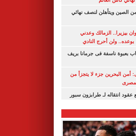
نهائي كأس العالم
من الصين ويتأهلن لنصف نهائي
ان بيزيرا.. الزمالك وعدني
بوعده.. ولن أحرج النادي
اب بعبوة ناسفة فى جرمانا بريف
أمن البحرين جزء لا يتجزأ من
لمصرى
عقود انتقاله لـ طرابزون سبور