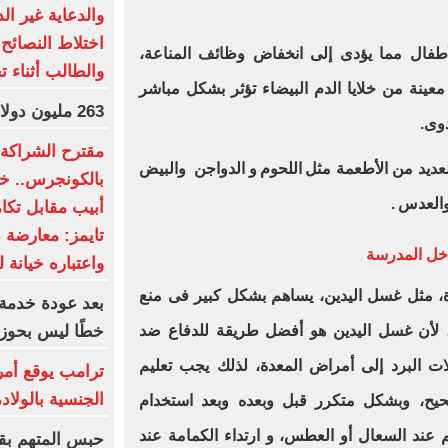
والدعاية غير ال
اختلاط النصائح 
الأطفال مما يؤدى إلى انخفاض وظائف المناعة،
والطالب أثناء ت
عينة من خلايا الدم البيضاء تؤثر بشكل مباشر
263 مليون دولار عالميا لفيلم Moana
دوى.
مقترح الشراكة ا
عديد من الأطعمة مثل اللحوم و الدواجن والبيض
بالكونجرس.. خط
والعدس .
أبيب مقابل تكا
تايمز: معارضة 
اخل المدرسة
واعتباره خيانة ل
دة، مثل غسل اليدين، يساهم بشكل كبير فى منع
بعد عودة خدمة 
خطًا ليس بحوز
، لأن غسل اليدين هو أفضل طريقة للدفاع ضد
ات البرد إلى أمراض المعدة، لذلك يجب تعليم
ترامب يوقع أمر
الجنسية بالولاد
ح، وبشكل متكرر قبل وبعده وبعد استخدام
عند السعال أو العطس، و ارتداء الكمامة عند
حبس المتهم بق