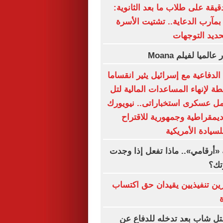
دقيقة على طلاب ما بعد الثانوية:
بمآرب الدعاية.. تشتيت الأسرة
حديد التوجهات
لدفاعية مع إسرائيل يثير انقساما
ة لإنهاء المساعدات المالية لتل
مل عسكرى استخباراتى.. نيويورك
ديمقراطية وجمهورية للاقتراح
لسيادة الأمريكية
«أرقامي».. ماذا تفعل إذا وجدت
تك؟
ين تنفيذيين يقيدان حق اكتساب
ة
تل شاب بعد تدخله للدفاع عن