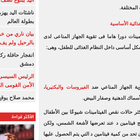
اليد ببلوغ نصف 
لمختلفة.
ناشئات اليد يهز
بطولة العالم
غذائية الأساسية
بيان ناري من خو
مينات دورا هاما فى تقوية الجهاز المناعى لدى
بالرحيل ولم يف 
بشكل أساسى داخل النظام الغذائى للطفل، وهى:
انفجار حافلة رك
دمشق
الرئيس السيسى: 
الأمن القومى ا
قوية الجهاز المناعي ضد
الفيروسات والبكتيريا
،
محمد صلاح يوقع 
لأسماك الدهنية وصفار البيض.
ر حالات نقص الفيتامينات شيوعًا بين الأطفال
الأكثر قراءة
تج فيتامين د عند تعرضها لأشعة الشمس، ولكن
ن تحد من كمية فيتامين د التي يتم الحصول عليها