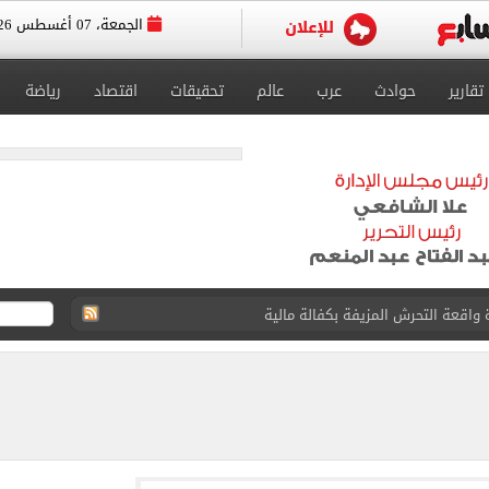
الجمعة، 07 أغسطس 2026
تقارير
حوادث
عرب
عالم
تحقيقات
اقتصاد
رياضة
 واقعة التحرش المزيفة بكفالة مالية
ية بتقاطعه مع شارع شهاب 3 أيام لتوصيل غاز
عد تصدره قائمة بيلبورد عربية لـ68 أسبوعا
عى الغربى كليا من المنيب للعياط.. اعرف التحويلات
ون اليوم السابع فى حفل تقديمه باستاد طرابزون.. فيديو