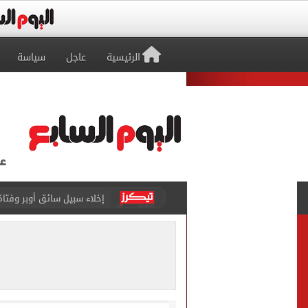
الرئيسية
عاجل
سياسة
إخلاء سبيل سائق أوبر وفتاة
غلق جزئى لشارع جامعة الدول العرب
عمرو دياب يدخل موسوعة جينيس ب
إغلاق طريق مصر أسوان الزرا
محمد صلاح يظهر على تليفزي