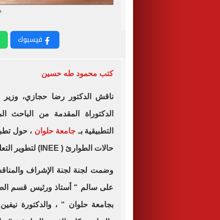
و
فيسبوك
كتب محمود طه حسين
ناقش الدكتور رضا حجازي، وزير
ا
الدكتوراة المقدمة من الباحث الم
التطبيقية بـ
جامعة حلوان
، حول تطبي
حالات الطوارئ ( INEE) لتطوير التعليم التفاعلي عن بعد بمصر.
وضمت لجنة لجنة الإشراف والمناقش
على سالم “ أستاذ ورئيس قسم الطباع
بجامعة حلوان “ ، والدكتورة نيفين