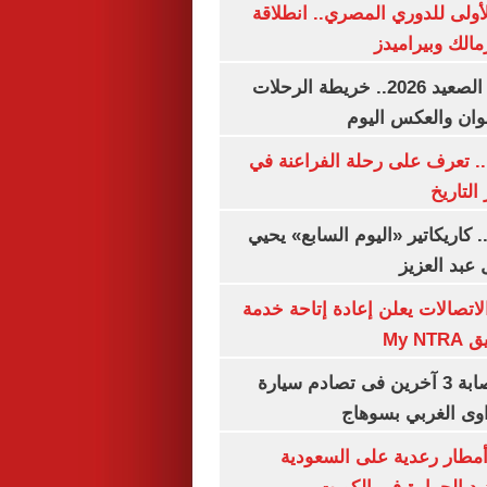
لأولى للدوري المصري.. انطلاقة
مالك وبيراميدز
مواعيد قطارات الصعيد 2026.. خريطة الرحلات
وان والعكس اليوم
. تعرف على رحلة الفراعنة في
التاريخ
. كاريكاتير «اليوم السابع» يحيي
عبد العزيز
لاتصالات يعلن إعادة إتاحة خدمة
My N
مصرع سيدة وإصابة 3 آخرين فى تصادم سيارة
وى الغربي بسوهاج
مطار رعدية على السعودية