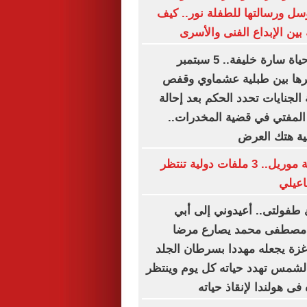
وسل ورسالتها للطفلة نور.. كيف
بين الإبداع الفنى والأسرى
أخطر يوم في حياة سارة خليفة.. 5 سبتمبر
ها بين طبلية عشماوي وقفص
 الجنايات تحدد الحكم بعد إحالة
 المفتي في قضية المخدرات..
ة هتك العرض
بعد تسوية قضية موريل.. 3 ملفات دولية تنتظر
اعيلي
طفولتى.. أعيدوني إلى أبي
ل مصطفى محمد يصارع مرضا
 غزة يجعله مهددا بسرطان الجلد
الشمس تهدد حياته كل يوم وينتظر
فى هولندا لإنقاذ حياته