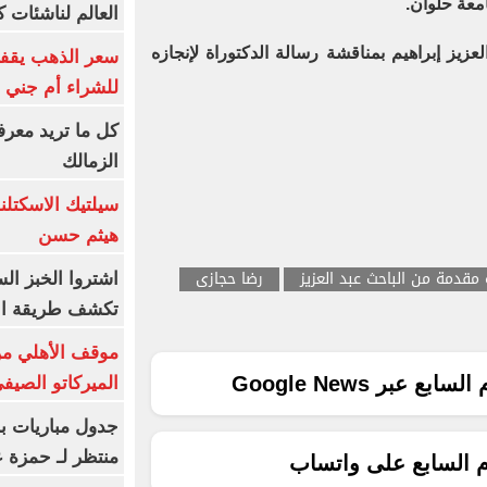
امعة حلوان.
العالم لناشئات ك
عزيز إبراهيم بمناقشة رسالة الدكتوراة لإنجازه
سعر الذهب يقفز
للشراء أم جني ا
كل ما تريد معرف
الزمالك
سيلتيك الاسكتل
هيثم حسن
 مقدمة من الباحث عبد العزيز
رضا حجازى
اشتروا الخبز ال
تكشف طريقة الإ
موقف الأهلي من
ع عبر Google News
الميركاتو الصيف
جدول مباريات بر
منتظر لـ حمزة ع
م السابع على واتساب