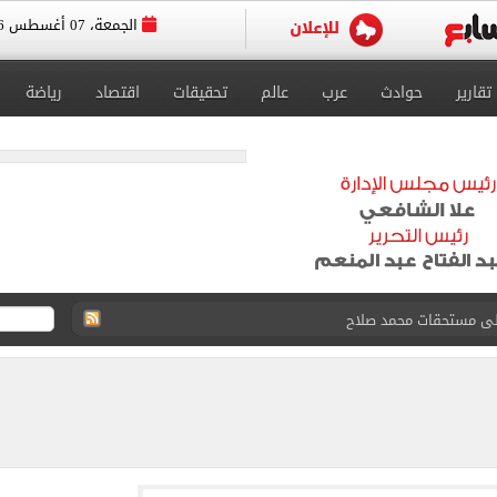
الجمعة، 07 أغسطس 2026
تقارير
حوادث
عرب
عالم
تحقيقات
اقتصاد
رياضة
على مستحقات محمد صلاح
ى نصف نهائى بطولة العالم
 رأسية وائل جمعة فى مران الأهلي تستحضر أمجاد الصخرة
ى معسكر إسبانيا.. جلسة عموتة وفقرة بدنية.. صور
 فى نصف نهائي بطولة العالم لناشئات كرة اليد