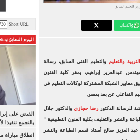
زير التعليم السابق
Short URL
واتساب
اليوم السابع Trending
لتربية والتعليم
والتعليم الفنى السابق، رسالة
هندس عبدالعزيز إبراهيم، بمقر كلية الفنون
ق معايير الشبكة المشتركة لوكالات التعليم في
ة للرسالة الدكتور
رضا حجازي
والدكتور جلال
القبض على إبرا
ة والنشر والتغليف بكلية الفنون التطبيقية “
بالتجمع تنفيذا ل
 عبد العزيز صالح أستاذ قسم الطباعة والنشر
انطلاق مباراة م