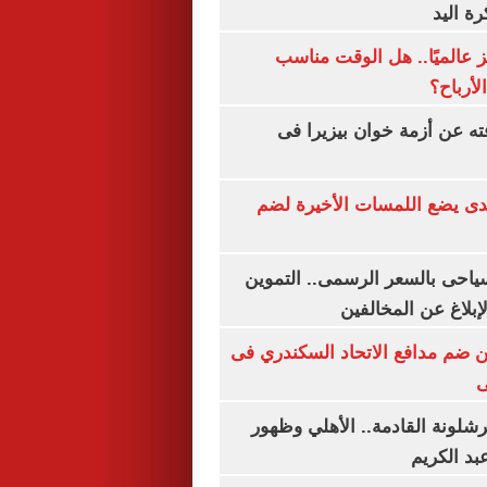
رة اليد
 عالميًا.. هل الوقت مناسب
لأرباح؟
ته عن أزمة خوان بيزيرا فى
ندى يضع اللمسات الأخيرة لضم
سياحى بالسعر الرسمى.. التموين
بلاغ عن المخالفين
 ضم مدافع الاتحاد السكندري فى
ى
شلونة القادمة.. الأهلي وظهور
بد الكريم