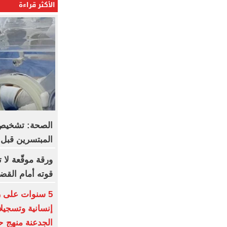
الأكثر قراءة
الصحة: تشخيص 
المبتسرين قبل 
ورقة موقّعة لا 
قوته أمام القض
5 سنوات على ر
إنسانية وتسجيل
الجدعنة منهج حي