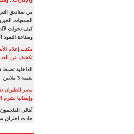
والإمارات.. وشد
من صناديق التبر
الجمعيات الخيرية
كيف تحولت لآلة 
وصناعة النفوذ ا
مكتب إعلام الأس
تكشف عن العدد 
بقيمة 3 ملايين
مصر للطيران تس
وإيطاليا لشرم ا
أهالى الدلجمون 
حادث اختراق س