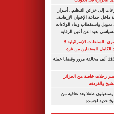
يد الحرارة فى الكويت
عات إلى خزائن التنظيم.. أسرار
 داخل جماعة الإخوان الإرهابية..
تمويل واستقطاب وبناء الولاءات
لسياسي بعيدا عن أعين الرقابة
رى: السلطات الإسرائيلية لا
الكامل للمعتقلين من غزة
الداخلية تضبط 116 ألف مخالفة مرور وقضايا عملة
ير رحلات خاصة من الجزائر
لشيخ والغردقة
يستقبلون طفلا بعد تعافيه من
يخ حديد لجسده