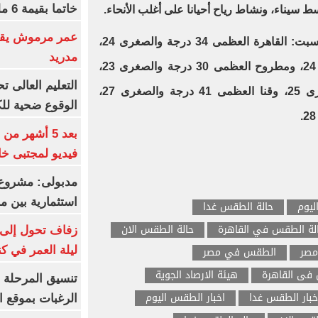
خاتما بقيمة 6 مليون يورو
 سيناء، ونشاط رياح أحيانا على أغلب الأنحاء.
عمر مرموش يقود
اليوم السبت: القاهرة العظمى 34 درجة والصغرى 24،
مدريد
والإسكندرية العظمى 31 والصغرى 24، ومطروح العظمى 30 درجة والصغرى 23،
وسوهاج العظمى 38 درجة والصغرى 25، وقنا العظمى 41 درجة والصغرى 27،
الوقوع ضحية للك
بعد 5 أشهر م
فيديو لمجتبى خا
مدبولى: مشروع 
استثمارية بين م
ليوم
حالة الطقس غدا
لة الطقس في القاهرة
حالة الطقس الان
زفاف تحول إلى 
مصر
الطقس في مصر
ليلة العمر في ك
فى القاهرة
هيئة الارصاد الجوية
تنسيق المرحلة ا
خبار الطقس غدا
اخبار الطقس اليوم
الرغبات بموقع ا