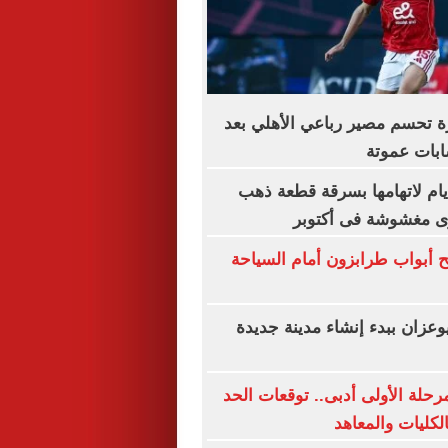
ة تحسم مصير رباعي الأهلي بعد
بات عموتة
س سيدة 4 أيام لاتهامها بسرقة قطعة ذهب
رى مغشوشة فى أكتوبر
 أبواب طرابزون أمام السياحة
وعزان ببدء إنشاء مدينة جديدة
رحلة الأولى أدبى.. توقعات الحد
الكليات والمعاهد