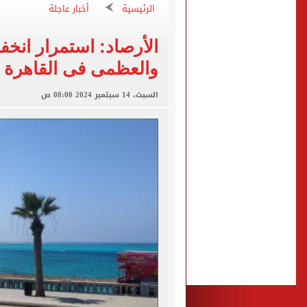
من سنهوت إلى العالمية.. أق
الرئيسية
أخبار عاجلة
الجارديان: طرابزون سبور هز
الأرصاد: استمرار انخف
عمر مرموش يقود مانشستر س
والعظمى فى القاهرة 34 درجة
رامي ربيعة ينافس على جائز
السبت، 14 سبتمبر 2024 08:00 ص