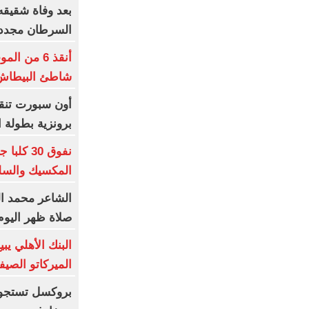
بعد وفاة شقيقه 
السرطان مجددا
أنقذ 6 من
شاطئ البيطاش 
أون سبورت تنقل
برونزية بطولة ا
نفوق 30
المكسيك والس
الشاعر محمد الب
صلاة ظهر اليوم 
البنك الأهلي يب
الميركاتو الصي
بروكسل تستجوب 