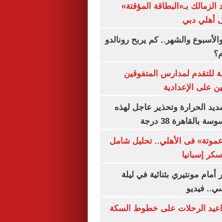
 الزمالك بـ«البطاقة المؤقتة»
لى أهلي دبي
الأسبوع والشهر.. كم يربح رونالدو
م؟
ة للتقدم لمدارس المتفوقين
ين على الإعدادية
يد الحرارة وتحذير عاجل لهذه
بالقاهرة 38 درجة
«عموتة» فى الأهلي.. تحليل شامل
سكر إسبانيا
أمام مونتيري بثنائية في ليلة
ي.. فيديو
واعيد الرحلات على خطوط السكة