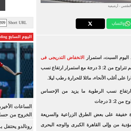
لطقس - أرشيفية
Short URL
واتساب
اليوم السابع Trending
 اليوم السبت، استمرار
الانخفاض التدريجى فى
على أغلب الأنحاء بقيم تتراوح من 2: 3 درجة مع استمرار ارتفاع نسب
لى أغلب الأنحاء، مائلا للحرارة رطب ليلا.
ارتفاع نسب الرطوبة ما يزيد من الإحساس
: 3 درجات
الساعات الأخير
الخروج من حسا
 خفيفة على بعض الطرق الزراعية والسريعة
ؤدية من وإلى القاهرة الكبرى والوجه البحرى
رونالدو يحتفل ب