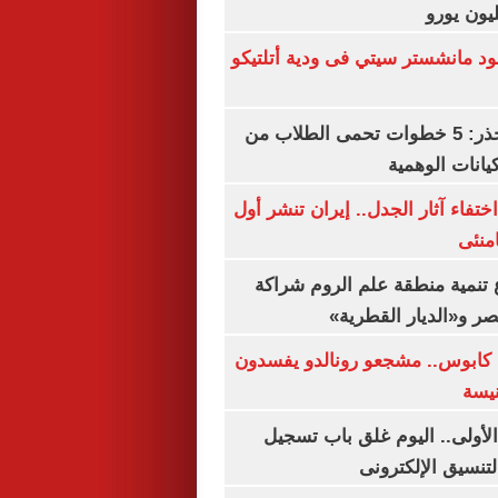
 مانشستر سيتي فى ودية أتلتيكو
التعليم العالى تحذر: 5 خطوات تحمى الطلاب من
يانات الوهمية
ن اختفاء آثار الجدل.. إيران تنشر أول
منئى
تنمية منطقة علم الروم شراكة
صر و«الديار القطرية»
كابوس.. مشجعو رونالدو يفسدون
نيسة
لأولى.. اليوم غلق باب تسجيل
لتنسيق الإلكترونى