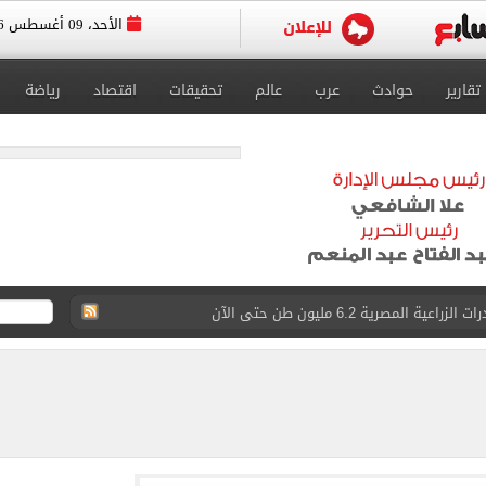
الأحد، 09 أغسطس 2026
تقارير
حوادث
عرب
عالم
تحقيقات
اقتصاد
رياضة
ة المصرية 6.2 مليون طن حتى الآن
قة المقترحة لإقامة مجمع حكومى للخدمات الذكية بمطروح
ات المختصة ضد مؤسسات تستغل المتدربين
اشر.. مدبولى يتفقد سير العمل بمطحن دقيق فى مطروح
.. الشروط ومواعيد التسجيل والفئات الممنوعة
سبور بعد صفقة محمد صلاح: «لا أعذار بعد الآن»