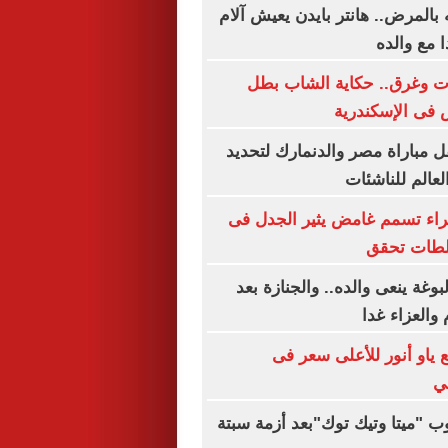
بالمرض.. هانتر بايدن يعيش آلام
 مع والده
 الموت وغرق.. حكاية الشاب بطل
فى الإسكندرية
 مباراة مصر والدنمارك لتحديد
لعالم للناشئات
 كلبا جراء تسمم غامض يثير الجدل فى
لطات تحقق
وغة ينعى والده.. والجنازة بعد
والعزاء غدا
يع ياو أنور للأعلى سعر فى
في
"ميتا وتيك توك"بعد أزمة سبتة