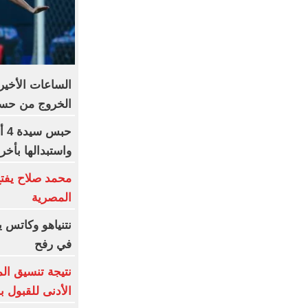
الساعات الأخير
الخروج من حسا
حب
واستبدالها بأخ
محمد صلاح يفتح
المصرية
نتنياهو وكاتس ي
في رفح
نتيجة تنسيق الم
الأدنى للقبول ب