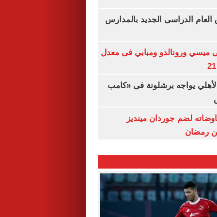
ق العام الدراسى الجديد بالمدارس
ى ميسي ورونالدو ومبابي فى معدل
الأهلي يواجه برشلونة فى «كامب
اوضاته لضم جوردان مينديز
ن رمضان