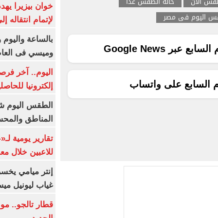
طقس الان
حاله الطقس غدا
خوان بيزيرا يهدد
س اليوم فى مصر
لإتمام انتقاله إ
بالساعة واليوم و
ع عبر Google News
وميسي فى العا
اليوم.. آخر فرص
م السابع على واتساب
إلكترونيا للحاصل
الطقس اليوم شد
المناطق والمحسوسة 
تقارير يومية لـ
للاعبين خلال مع
إنتر ميامي يخسر 
غياب ليونيل ميس
قطار تالجو.. م