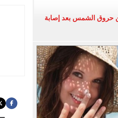
لخط باسم شخص لا يجعله مسؤولًا عن الجرائم المرتكبة به
 البر في أجواء صيفية مميزة.. فيديو
ن حروق الشمس بعد إصابة
لفاخر فى طرابزون.. صور
ون سبور رخصة مشاركة محمد صلاح