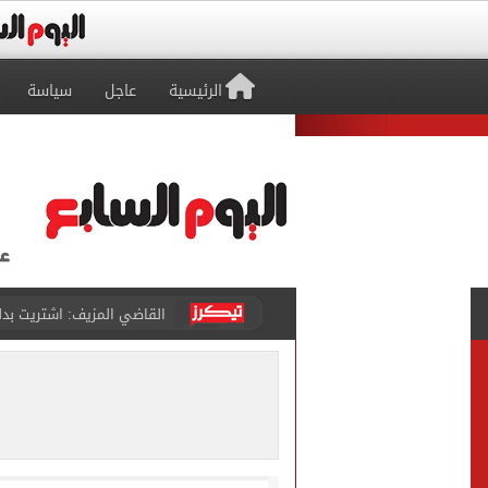
الرئيسية
عاجل
سياسة
برشلونة يطرح تذاكر مواجه
طرابزون سبور ينفي الحجز 
منتخب ناشئات كرة اليد يخسر أمام إسبانيا 27 - 26 ف
قفزة أعادت الزمن الجميل..
الأهلي ينهي مرانه الأول ف