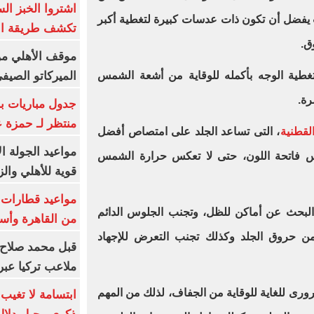
اشتروا الخبز ال
يفضل أن تكون ذات عدسات كبيرة لتغطية أكبر
تكشف طريقة الإ
ق.
موقف الأهلي من
الميركاتو الصيف
تغطية الوجه بأكمله للوقاية من أشعة الشمس
رة.
جدول مباريات بر
منتظر لـ حمزة ع
لقطنية
، التى تساعد الجلد على امتصاص أفضل
مواعيد الجولة ا
س فاتحة اللون، حتى لا تعكس حرارة الشمس
قوية للأهلي والز
 البحث عن أماكن للظل، وتجنب الجلوس الدائم
من القاهرة وأس
ن حروق الجلد وكذلك تجنب التعرض للإجهاد
قبل محمد صلاح.
ملاعب تركيا عبر 
ى للغاية للوقاية من الجفاف، لذلك من المهم
ابتسامة لا تغيب.