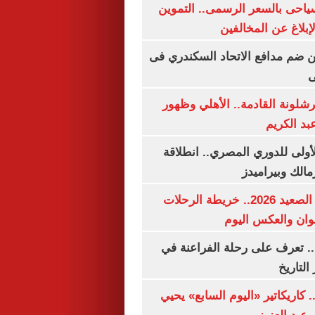
سياحى بالسعر الرسمى.. التموين
بلاغ عن المخالفين
 ضم مدافع الاتحاد السكندري فى
ى
شلونة القادمة.. الأهلي وظهور
بد الكريم
لأولى للدوري المصري.. انطلاقة
مالك وبيراميدز
مواعيد قطارات الصعيد 2026.. خريطة الرحلات
وان والعكس اليوم
. تعرف على رحلة الفراعنة في
التاريخ
. كاريكاتير «اليوم السابع» يحيي