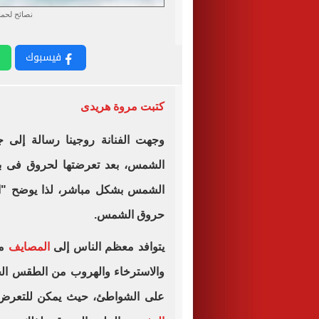
نصائح لحم
فيسبوك
كتبت مروة هريدى
وجهت الفنانة روجينا رسالة إلى 
الشمس، بعد تعرضتها لحروق فى بش
الشمس بشكل مباشر، لذا يوضح "الي
حروق الشمس.
يتوافد معظم الناس إلى
المصايف
من
والاسترخاء والهروب من الطقس الحار،
على الشواطئ، حيث يمكن للتعرض