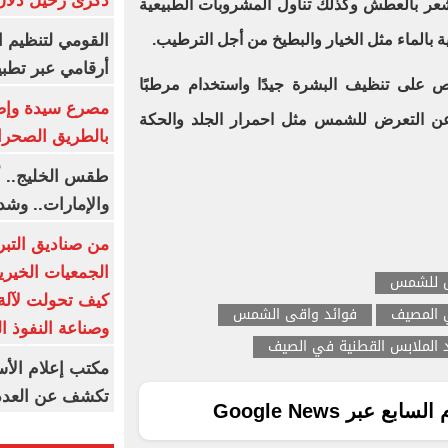
ذكرى رحيل دلال 
شعر بالعطش وكذلك تناول المشروبات الطبيعية
القومي لتنظيم ا
 بالماء مثل الخيار والبطيخ من أجل الترطيب.
أرقامي عبر تطبيق TRA
على تنظيف البشرة جيدًا واستخدام مرطبًا
 عن التعرض للشمس مثل احمرار الجلد والحكة
بالطريق الصحرا
طقس الخليج.. أ
والإمارات.. وشد
من صناديق التبر
الجمعيات الخيرية
رض للشمس
كيف تحولت لآلة 
 المصيف
فوائد واقى الشمس
وصناعة النفوذ ا
 الملابس القطنية في الصيف
مكتب إعلام الأس
تكشف عن العدد 
ع عبر Google News