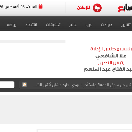
السبت، 08 أغسطس 2026
تقارير
حوادث
عرب
عالم
تحقيقات
اقتصاد
رياضة
القاضي المزيف: اشتريت بدلتين من سوق الجمعة واستأجرت بودي جارد عشان أتقن الشخصية
ة الأهلي على كأس خوان جامبر
على مستحقات محمد صلاح
ى نصف نهائى بطولة العالم
 رأسية وائل جمعة فى مران الأهلي تستحضر أمجاد الصخرة
ى معسكر إسبانيا.. جلسة عموتة وفقرة بدنية.. صور