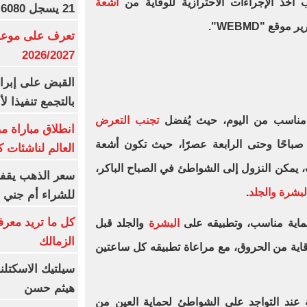
 أخذ الإجراءات الاحترازية للوقاية من
أشعة
21 يسجل 6080 جنيها
وقع "WEBMD".
تعرف على موعد 
2026/2027
القبض على إبرا
بالتجمع تنفيذا ل
مناسب من اليوم، حيث يُفضل
تجنب التعرض
انطلاق مباراة م
باحًا وحتى الرابعة عصرًا، حيث تكون أشعة
العالم لناشئات ك
، يمكن النزول إلى الشواطئ في الصباح الباكر،
سعر الذهب يقفز
بشرة والجلد
.
للشراء أم جني ا
كل ما تريد معرف
ماية مناسب، وتطبيقه على
البشرة
والجلد قبل
الزمالك
اية من الحروق، مع مراعاة تطبيقه كل ساعتين
سيلتيك الاسكتل
هيثم حسن
عند التواجد على الشواطئ لحماية العين من