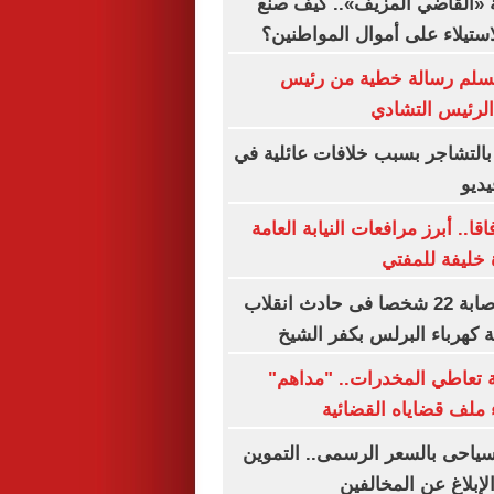
 «القاضي المزيف».. كيف صنع
استيلاء على أموال المواطنين؟
 يسلم رسالة خطية من رئيس
الرئيس التشادي
التشاجر بسبب خلافات عائلية في
يديو
قا.. أبرز مرافعات النيابة العامة
 خليفة للمفتي
مصرع سيدة وإصابة 22 شخصا فى حادث انقلاب
كهرباء البرلس بكفر الشيخ
بة تعاطي المخدرات.. "مداهم"
 ملف قضاياه القضائية
لسياحى بالسعر الرسمى.. التموين
بلاغ عن المخالفين