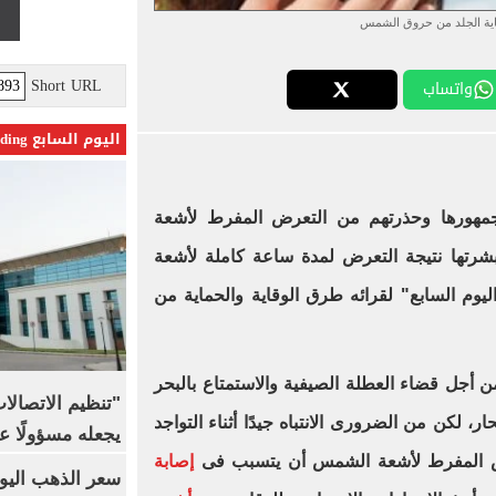
اية الجلد من حروق الشمس
Short URL
واتساب
اليوم السابع Trending
جمهورها وحذرتهم من التعرض المفرط لأشعة
رتها نتيجة التعرض لمدة ساعة كاملة لأشعة
وم السابع" لقرائه طرق الوقاية والحماية من
 أجل قضاء العطلة الصيفية والاستمتاع بالبحر
"تنظيم الاتصال
 لكن من الضرورى الانتباه جيدًا أثناء التواجد
يجعله مسؤولًا عن
 المفرط لأشعة الشمس أن يتسبب فى
إصابة