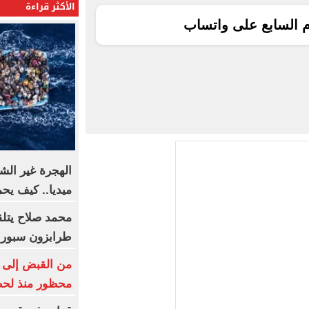
الأكثر قراءة
م السابع على واتساب
الهجرة غير الش
ميديا.. كيف ي
محمد صلاح يتلقى
طرابزون سبور
من القبض إلى ا
محظور منذ لح