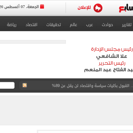
الجمعة، 07 أغسطس 2026
تقارير
حوادث
عرب
عالم
تحقيقات
اقتصاد
رياضة
القبول بكليات سياسة واقتصاد لن يقل عن 89%
 الرغبات حتى غلق المرحلة الأولى
يق الجامعات تستقبل طلاب الثانوية لتسجيل الرغبات
وين الصحف التركية وقميصه يشعل الأسواق في طرابزون