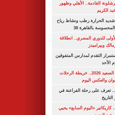
شلونة القادمة.. الأهلي وظهور
بد الكريم
شديد الحرارة رطب ونشاط رياح
لمحسوسة بالقاهرة 38
لأولى للدوري المصري.. انطلاقة
مالك وبيراميدز
استمرار التقدم لمدارس المتفوقين
م الأحد
مواعيد قطارات الصعيد 2026.. خريطة الرحلات
وان والعكس اليوم
. تعرف على رحلة الفراعنة في
التاريخ
. كاريكاتير «اليوم السابع» يحيي