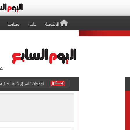
الرئيسية
عاجل
سياسة
توقعات تنسيق شبه نهائية.. 
مكتب التنسيق: إتاحة تعديل
بيع 15 ألف قميص و17000 تذكرة موسمية فى طرابزون سبور بعد صفقة محمد صلاح
المرحلة الأولى.. معامل تنس
7 قتلى و15 مصابا بإطلاق نار داخل مدرسة فى تايلاند
صفقة محمد صلاح تتصدر عنا