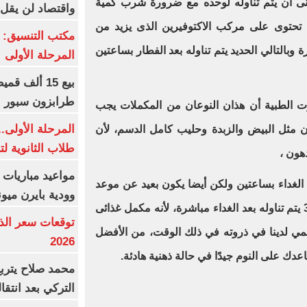
عنى أن يتم تناوله لوحده مع ضرورة شرب كمية
واقتصاد لن يقل عن
ة تحتوى على مركب الاكتوفيرين الذى يزيد من
مكتب التنسيق: إ
فاكهة كثيرة وبالتالي الحديد يتم تناوله بعد الفطار بساعتين
المرحلة الأولى
طرابزون سبور 
رت الطبية أن هذان النوعان من المكملات يجب
المرحلة الأولى.
 مثل البيض والزبدة وحليب كامل الدسم، لأن
طلاب الثانوية ل
هون ،
مواعيد مباريات ا
 الغداء بساعتين ولكن أيضا يكون بعيد عن موعد
وودية بايرن ميون
مكمل الحديد، وفيما يخص الأوميجا 3 يتم تناوله بعد الغداء مباشرة، لأنه مكمل غذائى
هضمي لدينا في ذروته في ذلك الوقت، من الأفضل
2026
اعدك على النوم جيدًا في حالة ذهنية هادئة.
محمد صلاح يترب
التركي بعد انتقا