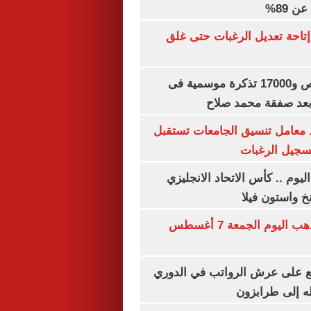
 89%
تاحة تعديل الرغبات حتى غلق
بيع 15 ألف قميص و17000 تذكرة موسمية فى
بعد صفقة محمد صلاح
. معامل تنسيق الجامعات تستقبل
تسجيل الرغبات
ليوم .. كأس الاتحاد الانجليزي
خ واستون فيلا
توقعات سعر الذهب اليوم الجمعة 7 أغسطس
ع على عرش الرواتب في الدوري
له إلى طرابزون