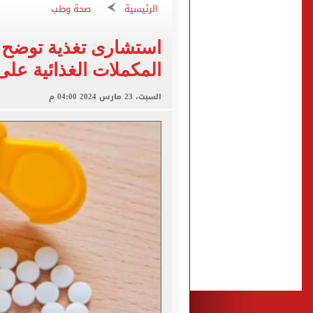
الرئيسية
صحة وطب
تعرف على آخر موعد لتسجيل رغ
متى تنتهى تظلمات الثانوية العامة 2026.. والفترة المتبقية
استشارى تغذية توضح 
بيزيرا يتمسك بالرحيل عن ال
المكملات الغذائية على
هل تريد محمد صلاح؟.. القصة
السبت، 23 مارس 2024 04:00 م