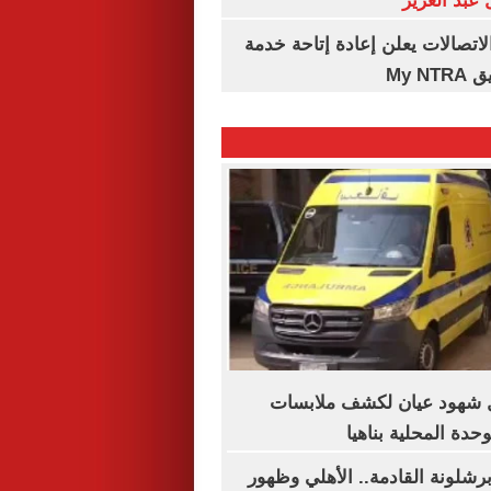
عبد العزيز
لاتصالات يعلن إعادة إتاحة خدمة
My N
ال شهود عيان لكشف ملابسات
دة المحلية بناهيا
رشلونة القادمة.. الأهلي وظهور