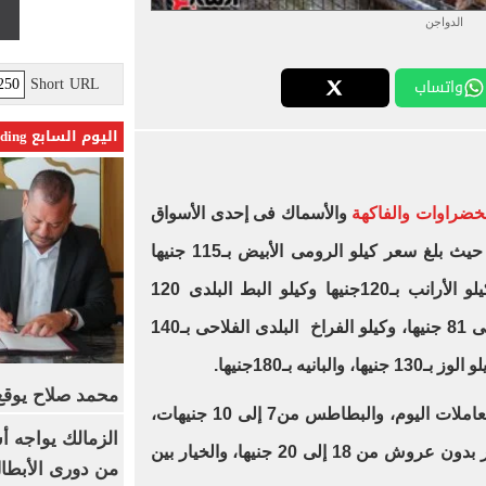
الدواجن
Short URL
واتساب
اليوم السابع Trending
لخضراوات والفاكهة
والأسماك فى إحدى الأسواق
بمدينة السادات بمحافظة المنوفية، حيث بلغ سعر كيلو الرومى الأبيض بـ115 جنيها
وكيلو الرومى البلدى 120جنيها، وكيلو الأرانب بـ120جنيها وكيلو البط البلدى 120
جنيها، وكيلو الفراخ البيضاء من 80إلى 81 جنيها، وكيلو الفراخ البلدى الفلاحى بـ140
محمد صلاح يوقع 
وبلغ سعر الطماطم 8 جنيهات في تعاملات اليوم، والبطاطس من7 إلى 10 جنيهات،
الزمالك يواجه أ
والبصل من 15 إلى 20 جنيها، والجزر بدون عروش من 18 إلى 20 جنيها، والخيار بين
من دورى الأبطا