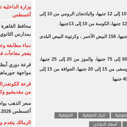
كما سجل سعر الباذنجان البلدي من 10 إلى 12 جنيها، والباذنجان الرومي من 10 إلى
أغسطس
محافظ القاهرة 
بمدارس الثانوي 
وبلغت سعر كرتونة البيض من 153 جنيها، 156 البيض الأحمر ، وكرتونة البيض البلدى
دماء مطابقة وع
يفجر مفاجآت ف
وسجلت أسعار الفاكهة، التفاح من 60 إلى 75 جنيها، والموز من 20 إلى 25 جنيها،
قرعة دوري أبطال
والبرتقال من 10 إلى 15 جنيها، واليوسفى من 15 إلى 20 جنيها، الجوافة من 15 إلى
مواجهة جورماهيا
قرعة الكونفدرال
من مقديشيو وكيت
أغسطس 2026.. بكم سعر عيار 21؟
منوفية
اخبار المنوفية
المنوفية
الزمالك يتقدم و
أسعار الدواجن