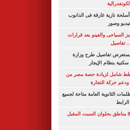
كونفدرالية
لحة نازية غارقة فى الدانوب
فيديو وصور
ز السياحى والفينو بعد قرارات
.. تفاصيل
يستعرض تفاصيل طرح وزارة
كنية بنظام الإيجار
خطط شامل لزيادة حصة مصر من
 ودعم حركة التجارة
ظلمات الثانوية العامة متاحة لجميع
الرابط
قطع المياه عن 8 مناطق بحلوان السبت المقبل