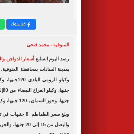
فيسبوك
المنوفية - محمد فتحى
رصد اليوم السابع
أسعار الدواجن وا
جنيها، وجوز السمان بـ120 جنيها، وكيلو الوز بـ130 جنيها، والبانيه بـ180جنيها.