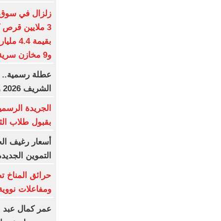
زلزال في سوق 
3 ملايين قرص 
بقيمة 4
و9 مخازن سرية وضبط مخدرات مستحدثة.. صور
عطلة رسمية.. م
الشريف 2026 وفقا للحسابات الفلكية
الجريدة الرسمية
بقبول طلاب الثا
أسعار رغيف الخ
التموين الجديدة
حرائق المناخ ت
ومفاعلات نووية 
عمر كمال عبد ا