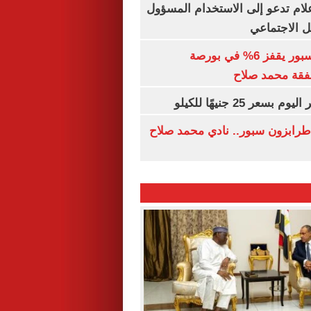
إعلام تدعو إلى الاستخدام المسؤول
 الاجتماعي
سهم طرابزون سبور يقفز 6% في بورصة
فقة محمد صلاح
عر 25 جنيهًا للكيلو
طرابزون سبور.. نادي محمد صلاح