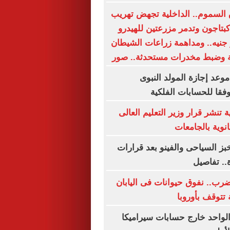
السموم.. الداخلية تجهض تهريب
كبتاجون وتدمر مزرعتين للهيدرو
4. مليار جنيه.. ومداهمة زراعات الشيطان
وعد إجازة المولد النبوى
 تنشر قرار وزير التعليم العالى
نوية بالجامعات
بز السياحى والفينو بعد قرارات
.. تفاصيل
ضرب.. نفوق حيوانات فى اليابان
تتوقف بأوروبا
لواحد خارج حسابات سيراميكا