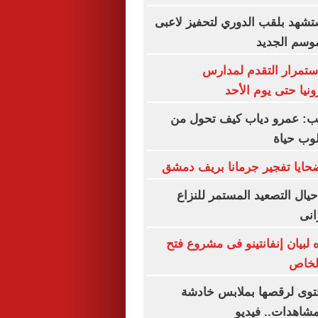
شهد بلقب الدوري لتحفيز لاعبى
موسم الجديد
استمرار التقدم لمدارس
ونيا حتى يوم الأحد
تب: عمرو دياب كيف تحول من
وب حياة
حايا تفجير جرمانا بريف دمشق
ال التصعيد المستمر للنزاع
انى
 لبيان إنفانتينو فى مشروع فتح
الخاص
وى لرقصها بملابس خادشة
لمشاهدات.. فيديو