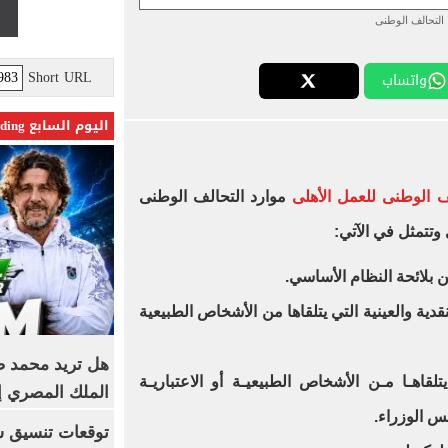
التحالف الوطنى
Short URL
واتساب
اليوم السابع Trending
ف الوطنى للعمل الأهلى
موارد التحالف الوطنى
وتتمثل في الآتي:
نقدية والعينية التي يتلقاها من الأشخاص الطبيعية
هل تريد محمد صل
ي يتلقاهـا مـن الأشخاص الطبيعيـة أو الاعتباريـة
الملك المصري إ
س الوزراء.
توقعات تنسيق شب