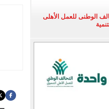
اح مع طرابزون سبور فى الدوري التركي
لف الوطنى للعمل الأهلى
نسيق.. و71 ألف طالب سجلوا حتى الآن
نمية
يل ومكافآت دوري أبطال أوروبا تنتظر نجم الفراعنة
بات المرحلة الأولى بتنسيق الجامعات 2026