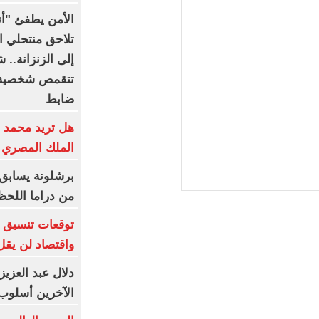
الأمن يطفئ "أنو
تلاحق منتحلي ال
إلى الزنزانة..
تتقمص شخصية 
ضابط
هل تريد محمد صل
الملك المصري 
برشلونة يسابق 
من دراما اللحظ
توقعات تنسيق ش
واقتصاد لن يقل ع
دلال عبد العزيز
الآخرين أسلوب 