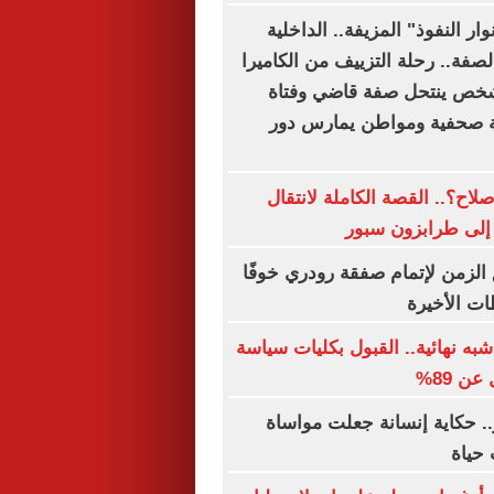
ار النفوذ" المزيفة.. الداخلية
صفة.. رحلة التزييف من الكاميرا
 شخص ينتحل صفة قاضي وفتاة
صحفية ومواطن يمارس دور
اح؟.. القصة الكاملة لانتقال
إلى طرابزون سبور
الزمن لإتمام صفقة رودري خوفًا
ات الأخيرة
به نهائية.. القبول بكليات سياسة
ن 89%
.. حكاية إنسانة جعلت مواساة
حياة