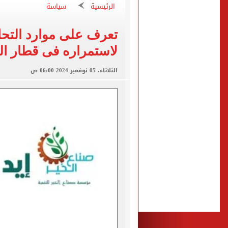
بيع 15 ألف قميص و17000 تذكرة موسمية فى طرابزون سبور بعد صفقة محمد صلاح
الرئيسية
سياسة
موعد أول مباراة لـ محمد صل
تعرف على موارد التحا
إقبال على تسجيل رغبات المرحلة الأولى للت
لاستمراره فى قطار الت
هيثم حسن وسيلتيك.. عقد طو
تعرف على آخر موعد لتسجيل رغ
الثلاثاء، 05 نوفمبر 2024 06:00 ص