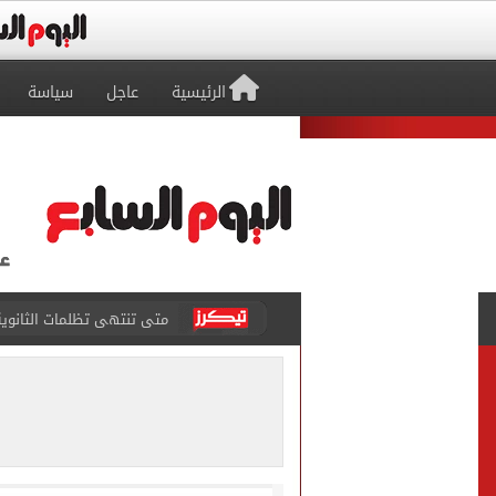
الرئيسية
عاجل
سياسة
متى تنتهى تظلمات الثانوية العامة 2026.. والفترة المتبقية
بيزيرا يتمسك بالرحيل عن ال
هل تريد محمد صلاح؟.. القصة
توقعات تنسيق شبه نهائية.. 
مكتب التنسيق: إتاحة تعديل