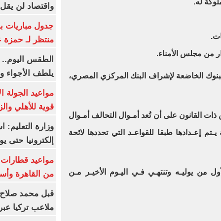
واقتصاد لن يقل عن
جدول مباريات بر
منتظر لـ حمزة ع
الطقس اليوم.. 
يلطف الأجواء وا
لبنوك الخاضعة لإشراف البنك المركزي المصري،
مواعيد الجولة ا
قوية للأهلي والز
ات السياق نصت المادة 17 من ذات القانون على أن تُعد أمـوال التحالف أمـوال
وزارة التعليم: 
ـتم إعـدادها طبقا للقواعـد التي تحددها لائحة
إلكترونيا حتى يو
أول من يوليـه وتنتهـي فـي اليـوم الأخيـر مـن
من القاهرة وأس
قبل محمد صلاح.
ملاعب تركيا عبر 