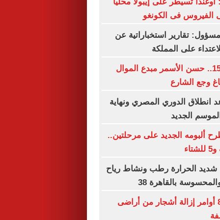
 أوغندا تسيطر على إيبولا محليا
 الفيروس فى الكونغو
ؤول: تقارير استخباراتية عن
اعتداء على المملكة
ذكرى رحيله الـ15.. حسن الأسمر مبدع الموال
غ وجع الشارع
 انطلاق الدوري المصري ونهاية
لموسم الجديد
ح ألبومه الجديد على مرحلتين..
 شديد الحرارة رطب ونشاط رياح
المحسوسة بالقاهرة 38
الاحتلال يصدر 8 أوامر إزالة أشجار من أراضى
فة