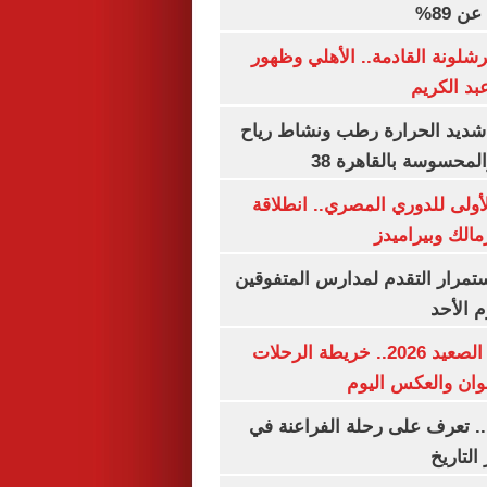
 89%
شلونة القادمة.. الأهلي وظهور
بد الكريم
شديد الحرارة رطب ونشاط رياح
لمحسوسة بالقاهرة 38
لأولى للدوري المصري.. انطلاقة
مالك وبيراميدز
استمرار التقدم لمدارس المتفوقين
م الأحد
مواعيد قطارات الصعيد 2026.. خريطة الرحلات
وان والعكس اليوم
. تعرف على رحلة الفراعنة في
التاريخ