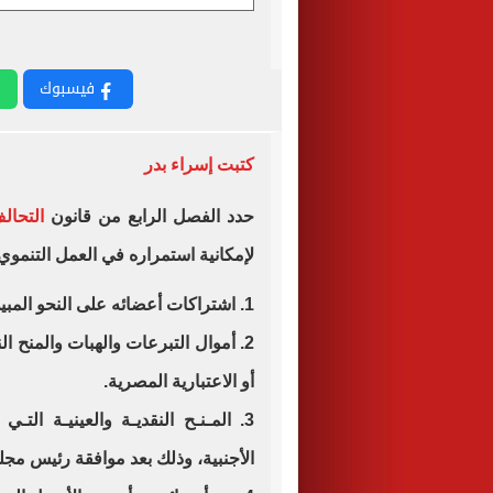
فيسبوك
كتبت إسراء بدر
حدد الفصل الرابع من قانون
التحال
لإمكانية استمراره في العمل التنموي 
1. اشتراكات أعضائه على النحو المبين بلائحة النظام الأساسي.
2. أموال التبرعات والهبات والمنح ال
أو الاعتبارية المصرية.
3. المـنـح النقديـة والعينيـة التـ
الأجنبية، وذلك بعد موافقة رئيس مجل