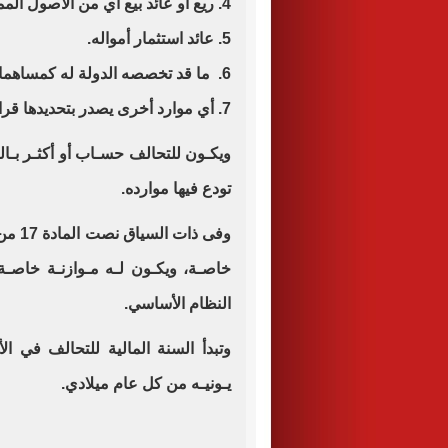
4. ريع أو عائد بيع أي من الأصول المملوكة له.
5. عائد استثمار أمواله.
6. ما قد تخصصه الدولة له كمساهمات.
7. أي موارد أخرى يصدر بتحديدها قرار من مجلس الأمناء.
ويكـون للتحالف حسـاب أو أكثـر بـا
تودع فيها موارده.
وفى ذ
خاصـة، ويكـون لـه مـوازنـة خاصـة ي
النظام الأساسي.
وتبدأ السنة المالية للتحالف في ال
يـونيـه من كل عام ميلادي.