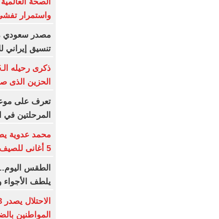
الصحة العالمية:
واستمرار تفشى
مصدر سعودي مس
تنسيق إيراني لل
الحزين الذى صا
تعرف على موعد
المرحلتين في ا
محمد عدوية يطر
5 أغانى للصيف و5 للشتاء
الطقس اليوم..
يلطف الأجواء و
المواطنين بالض