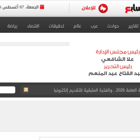
الجمعة، 07 أغسطس 2026
تقارير
حوادث
عرب
عالم
تحقيقات
اقتصاد
رياضة
 للتقديم إلكترونيا
زمالك ويدرس خيارات جديدة رغم رفض النادي بيعه
 الكاملة لانتقال الملك المصري إلى طرابزون سبور
القبول بكليات سياسة واقتصاد لن يقل عن 89%
 الرغبات حتى غلق المرحلة الأولى