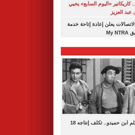
. كاريكاتير «اليوم السابع» يحيي
عبد العزيز
لاتصالات يعلن إعادة إتاحة خدمة
My N
69 عاما على فيلم ابن حميدو.. تكلف إنتاجه 18