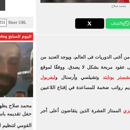
محمد صلاح
Short URL
واتساب
اليوم السابع Trending
 من أغنى الدوريات فى العالم، ويوجد العديد من
لى عقود مربحة بشكل لا يصدق. ووفقًا لموقع
شستر يونايتد
وتشيلسي وأرسنال و
ليفربول
يم رواتب ضخمة للمساعدة في إقناع اللاعبين
محمد صلاح يظهر
يزي
الممتاز العشرة الذين يتقاضون أعلى أجر
حفل تقديمه باست
القومي لتنظيم ا