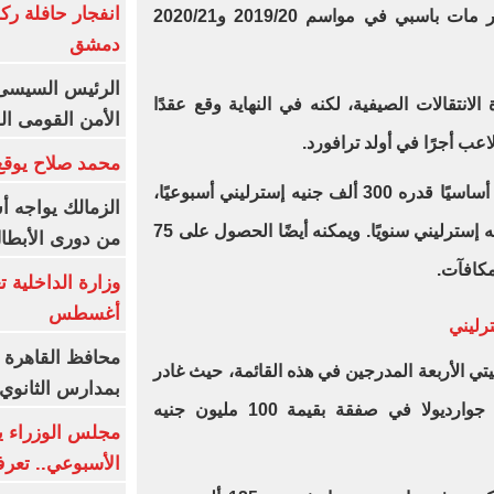
انفجار حافلة رك
أفضل لاعب في الموسم من السير مات باسبي في مواسم 2019/20 و2020/21
دمشق
الرئيس السيسى: 
 الانتقالات الصيفية، لكنه في النهاية وقع عقدًا
الأمن القومى ا
اعب أجرًا في أولد ترافورد.
محمد صلاح يوقع 
ويتقاضى الدولي البرتغالي الآن راتبًا أساسيًا قدره 300 ألف جنيه إسترليني أسبوعيًا،
الزمالك يواجه أ
وهو ما يعادل حوالي 15.6 مليون جنيه إسترليني سنويًا. ويمكنه أيضًا الحصول على 75
من دورى الأبطا
مكافآت.
أغسطس
محافظ القاهرة 
 الأربعة المدرجين في هذه القائمة، حيث غادر
بمدارس الثانوي 
أستون فيلا وانضم إلى فريق بيب جوارديولا في صفقة بقيمة 100 مليون جنيه
الأسبوعي.. تعر