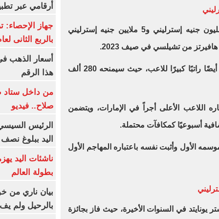
أرقامي عبر تطبيق TRA
دفع آرسنال مبلغًا أوليًا قدره 60 مليون جنيه إسترليني و5 ملايين جنيه إسترليني
بالربع الثانى لعام 26
افيرتز من تشيلسي في صيف 2023.
وبجانب رسوم الانتقال، دفع الجانرز أيضًا راتبًا كبيرًا للاعب، حيث سيمنحه 280 ألف
هذا الرقم
من داخل ستاد ط
صلاح.. فيديو
ه اللاعب الأعلى أجراً في الإمارات، ويتضمن
الرئيس السيسي 
اليد ببلوغ نصف 
وسمه الأول وأثبت نفسه باعتباره المهاجم الأول
ناشئات اليد يهز
بطولة العالم
بيان ناري من خو
بالرحيل ولم يف 
ستر يونايتد في السنوات الأخيرة، حيث فاز بجائزة