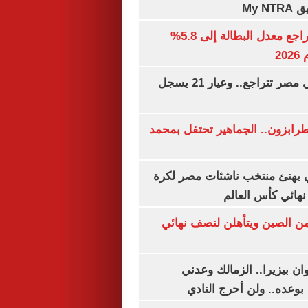
My N
جهاز الإحصاء: تراجع معدل البطالة إلى 5.8%
20
أسعار الذهب في مصر تتراجع.. وعيار 21 يسجل
رابزون.. الجماهير تحتفل بمحمد
يهنئ منتخب ناشئات مصر لكرة
نهائي كأس العالم
من الصين ويتأهلن لنصف نهائي
ان بيزيرا.. الزمالك وعدني
بوعده.. ولن أحرج النادي