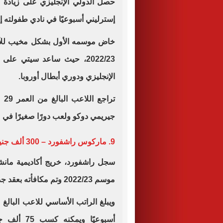
إسترليني أسبوعيًا في نادي طفولته إلى 300 ألف جنيه إسترليني أسبوعيًا في ال
خاض موسمه الأول بشكل مخيب للآم
2022/23، حيث ساعد سيتي على
الإنجليزي ودوري أبطال أوروبا.
تر
جيريمي دوكو ولعب دورًا صغيرًا في موسم 4
9. ماركوس راشفورد – 300 ألف جنيه إسترليني
موسم 2022/23 وتم مكافأته بعقد جديد لمدة خمس سنوات.
أسبوعيًا و