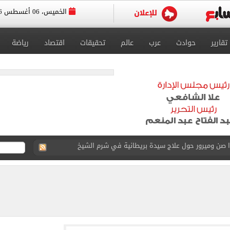
الخميس، 06 أغسطس 2026
تقارير
حوادث
عرب
عالم
تحقيقات
اقتصاد
رياضة
جرات ونشرها على مواقع التواصل
 بعد وفاة شقيقه: إمبارح فقدت أخ وكان حواليا ألف أخ
ازل؟.. أمين الفتوى يجيب (فيديو)
ماهير تحتفل بمحمد صلاح.. فيديو
 إعادة إتاحة خدمة أرقامي عبر تطبيق My NTRA