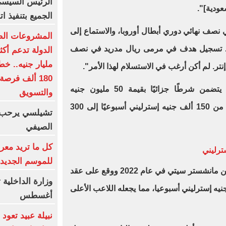
الرئيس السيسى 
عودية]".
الجميع بتنفيذ 
ي نصف نهائي دوري أبطال أوروبا، والاستماع إلى
المشروعات الصغ
عد تسجيل هدف في مرمى ريال مدريد في نصف
إنتر. لم أكن أرغب في الاستسلام لهذا الأمر".
180 ألف فرصة
وشهد العقد الجديد، الذي ورد أنه يتضمن شرطًا جزائيًا بقيمة 50 مليون جنيه
والتسويق
إسترليني، مضاعفة راتبه في سيتي من 150 ألف جنيه إسترليني أسبوعيًا إلى 300
الصيفي
كل ما تريد معر
للموسم الجديد
انضم ستيرلينج إلى تشيلسي قادما من مانشستر سيتي في عام 2022 ووقع على عقد
سنوات بقيمة 325 ألف جنيه إسترليني أسبوعيا، مما يجعله اللاعب الأعلى
أغسطس
نبيلة عبيد تعو