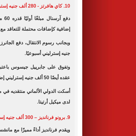
10. كاي هافرتز - 280 ألف جنيه إسترليني
إضافية كإضافات محتملة للتعاقد مع ه
جنيه إسترليني أسبوعيًا.
وتفوق على جابرييل جيسوس باعتبار
عقده أيضًا 50 ألف جنيه إسترليني إضافية أسبوعيًا كمكافآت محتملة.
أسكت الدولي الألماني منتقديه في م
لدى ميكيل أرتيتا.
9. برونو فرنانديز – 300 ألف جنيه إسترليني
ويقدم فرنانديز أداءً مميزًا مع مانش