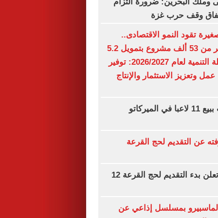
وملك البحرين: ضرورة التزام
اتفاق وقف حرب غزة
يرة تقود النمو الاقتصادى..
الدولة تدعم أكثر من 53 ألف مشروع بتمويل 5.2
مليار جنيه.. خطة التنمية لعام 2026/2027: توفير
 عمل وتعزيز الاستثمار والإنتاج
تشيلسي يرحب ببيع 11 لاعبا في الميركاتو
فته عن التقديم لحج القرعة
وزارة الداخلية تعلن بدء التقديم لحج القرعة 12
د لماسبيرو بمسلسل إذاعي عن