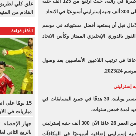
حصل الدولي الإنجليزي على زيادة كبيرة في راتبه، حيث ارتفع من 125 ألف جنيه
غلق كلي لطريق 
اتحاد.
القادم من المنيب لل
ال قبل أن يستعيد أفضل مستوياته في موسم
الأكثر قراءة
 الفوز بالدوري الإنجليزي الممتاز وكأس الاتحاد
اجع اللاعب البالغ من العمر 29 عامًا في ترتيب اللاعبين الأساسيين بعد وصول
2023/2.
سجل راشفورد، خريج أكاديمية مانشستر يونايتد، 30 هدفًا في جميع المسابقات في
مباريات في الا
ويبلغ الراتب الأساسي للاعب البالغ من العمر 26 عامًا الآن 300 ألف جنيه إسترليني
بالربع الثانى لعام 6
يمكنه كسب 75 ألف جنيه إسترليني إضافية أسبوعيًا في المكافآت