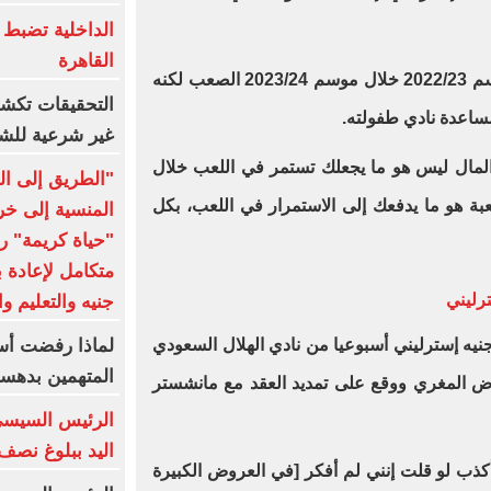
الداخلية تضبط 
القاهرة
لقد فشل في تكرار مستواه في موسم 2022/23 خلال موسم 2023/24 الصعب لكنه
التحقيقات تك
لمساعدة نادي طفولته.
غير شرعية للشب
 المال ليس هو ما يجعلك تستمر في اللعب خلال
"الطريق إلى ال
بة هو ما يدفعك إلى الاستمرار في اللعب، بكل
المنسية إلى خر
"حياة كريمة" 
جنيه والتعليم و
لماذا رفضت أسر
فا عرضا بقيمة 500 ألف جنيه إسترليني أسبوعيا من نادي الهلال السعودي
المتهمين بدهسه
هذا العرض المغري ووقع على تمديد العقد مع مانشستر
الرئيس السيسي
اليد ببلوغ نصف
أكذب لو قلت إنني لم أفكر [في العروض الكبيرة