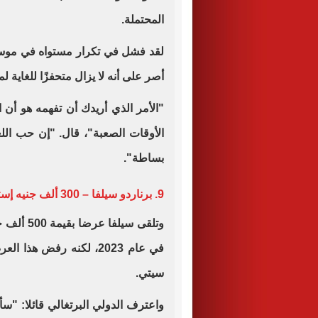
المحتملة.
أصر على أنه لا يزال متحفزًا للغاية 
"الأمر الذي أريدك أن تفهمه هو أن
الأوقات الصعبة"، قال. "إن حب اللع
بساطة".
9. برناردو سيلفا – 300 ألف جنيه إسترليني
وتلقى سيل
في عام 2023، لكنه رفض 
سيتي.
واعترف الدولي البرتغالي قائلا: "س