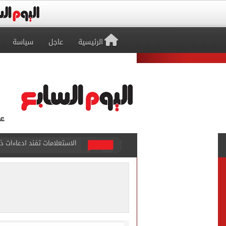
الرئيسية
عاجل
سياسة
حكم تصوير الحوادث والمشا
محمد هنيدي فى رسالة مؤثرة
ما حكم رشّ المياه أمام المن
من داخل ستاد طرابزون.. الج
القومي لتنظيم الاتصالات يعلن