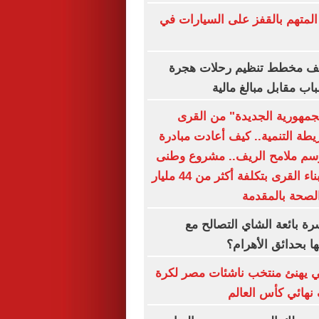
المتهم بالقفز على السيارات في
شف مخطط تنظيم رحلات هجرة
اب مقابل مبالغ مالية
جمهورية الجديدة" من القرى
يطة التنمية.. كيف أعادت مبادرة
رسم ملامح الريف.. مشروع وطنى
متكامل لإعادة بناء القرى بتكلفة أكثر من 44 مليار
الصحة بالمقدمة
ة بائعة الشاي التصالح مع
ا بحدائق الأهرام؟
 يهنئ منتخب ناشئات مصر لكرة
 نهائي كأس العالم