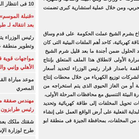
10 فى انتظار الفرعون (فيديو)
ج الحربي، ومن خلال عملية استشارية كبرى تضمنت
«قنبلة الموسم»
بعد انتقاله لـ ط
لمناخ بشرم الشيخ عملت الحكومة على قدم وساق
رئيس الوزراء ي
ة كهربائية، كاحد أهم الملفات البيئية التى كان
وتطوير منطقة ع
حد الحلول ضمن أجندة ما بعد قليل شرم الشيخ
مواجهات قوية فى
ارة الأولى لانطلاق هذا الملف المتعلق بإنتاج
الأهلي وإنبي وال
قمة باصدار قرار رئيس الوزراء لتحديد أسعار
ا لشركات توزيع الكهرباء من خلال محطات إنتاج
موعد مباراة الق
بة أو من الغاز الحيوى الذى يتم استخراجه من
المصري
ارة البيئة التنسيق مع محافظات المرحلة الأولى،
مهندس صفقة مح
ت تحويل المخلفات إلى طاقة كهربائية وتحديد
رئيس طرابزون 
بداية الفعلية على أرض الواقع العمل على إنشاء
ة من المخلفات، بمحافظة الجيزة فى منطقة ابو
طرح لوزارة الإس