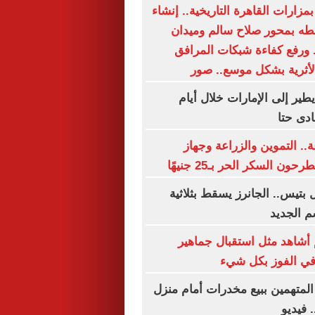
مزارات القاهرة التاريخية.. إنشاء
طه بمحور صلاح سالم وميدان
 ورفع كفاءة شبكات المرافق
الأثرية بشكل موسع.. صور
ير إلى الإمارات خلال أيام
ادى حتا
× 24 ساعة.. التموين والزراعة وجهاز
 السكر الحر بـ25 جنيهًا
بتيس.. الجانرز يسقط بثلاثية
م الجديد
أشاهد مثل استقبال جماهير
في الفوز بكل شيء
المتهمين ببيع مخدرات أمام منزل
 فيديو