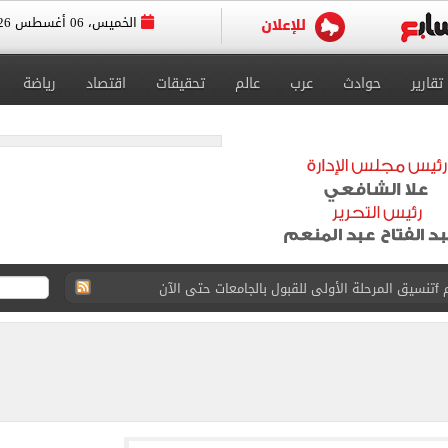
الخميس، 06 أغسطس 2026
تقارير
حوادث
عرب
عالم
تحقيقات
اقتصاد
رياضة
 إلى مثواها الأخير بعد وفاتها ليلة زفافها.. صور
ا حلال أم حرام؟.. أمين الفتوى يجيب «فيديو»
البحرين بمطار العلمين الدولى.. صور
اسية ودياً.. وغياب إمام عاشور