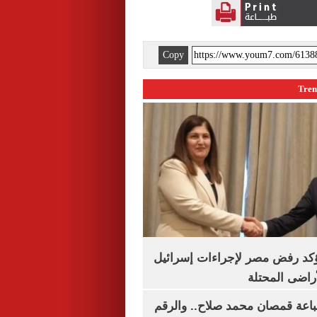
Copy
يؤكد رفض مصر لإجراءات إسرائيل
لأراضى المحتلة
باعة قمصان محمد صلاح.. والرقم