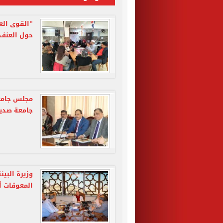
"القوى الع
حول العنف 
مجلس جامع
جامعة صديق
وزيرة البيئ
المعوقات أح