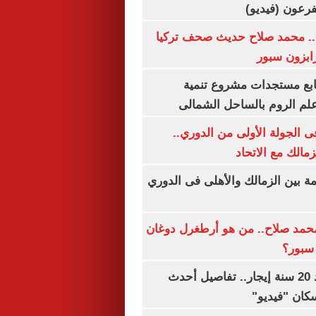
.. محمد صلاح حديث صحف تركيا
رابزون سبور
تابع مستجدات مشروع تنمية
لم الروم بالساحل الشمالى
 الجولة الأولى من الدوري..
زمالك مع الاتحاد
مة بين الزمالك والأهلى فى الدوري
مد صلاح.. من هو أرطغرل دوغان
سبور؟
شقتك ملكك بعد 20 سنة إيجار.. تفاصيل أحدث
كان "فيديو"