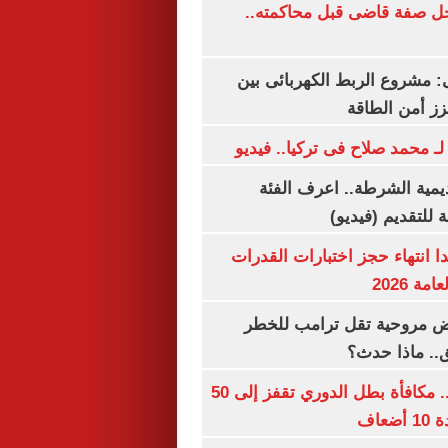
ل صفة قاضى قبل محاكمته..
 مشروع الربط الكهربائى بين
زز أمن الطاقة
لـ محمد صلاح فى تركيا.. فيديو
يمية الشرطة.. اعرف الفئة
 للتقديم (فيديو)
ا انتهاء حجز اختبارات القدرات
ة 2026
 مروحية تقل ترامب للخطر
.. ماذا حدث؟
قبل قرعة اليوم.. مكافأة بطل الدوري تقفز إلى 50
عاف