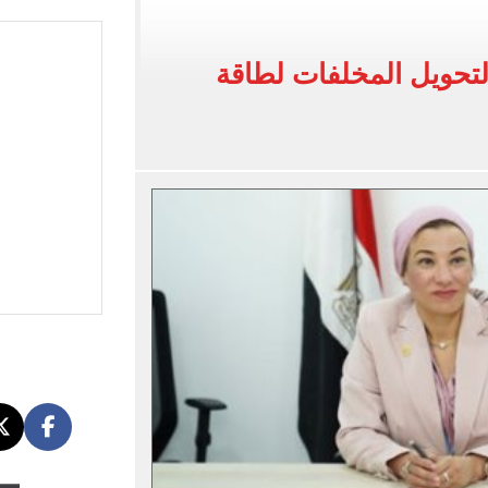
 في إطلاق نار بولاية نورث كارولينا
تحويل المخلفات لطاقة
 يعلنون طرح السكر الحر بـ25 جنيها من الغد
5 مليار دولار نهاية يوليو