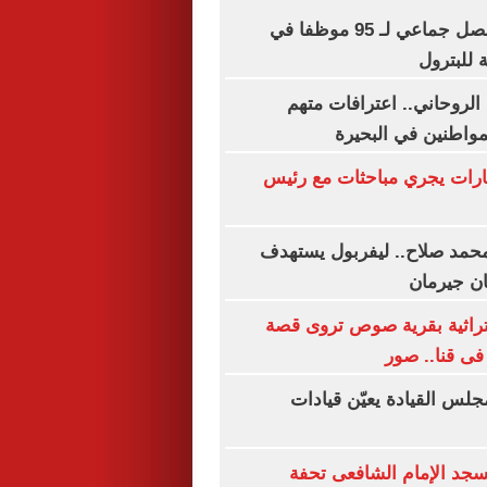
انتقادات لآلية فصل جماعي لـ 95 موظفا في
 للبترول
 الروحاني.. اعترافات متهم
واطنين في البحيرة
ارات يجري مباحثات مع رئيس
حمد صلاح.. ليفربول يستهدف
ان جيرمان
لتراثية بقرية صوص تروى قصة
ى قنا.. صور
جلس القيادة يعيّن قيادات
جد الإمام الشافعى تحفة