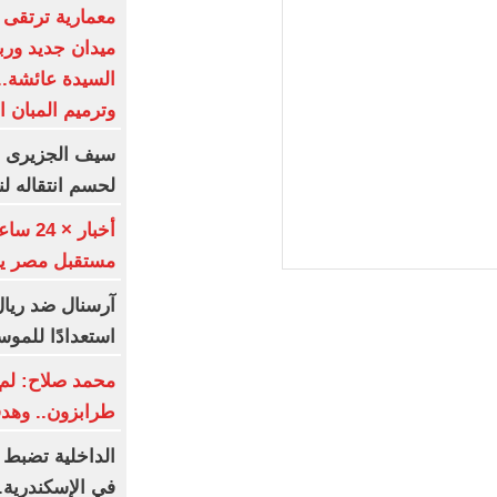
معمارية ترتقى ب
ميدان جديد ورب
السيدة عائشة..
وترميم المبان 
سيف الجزيرى يط
لحسم انتقاله لن
أخبار 
مستقبل مصر يطرحون
آرسنال ضد ريال 
استعدادًا للموس
محمد صلاح: لم 
طرابزون.. وهد
الداخلية تضبط 
في الإسكندرية..