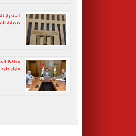
استمرار تق
صديقة للبي
مليار جنيه