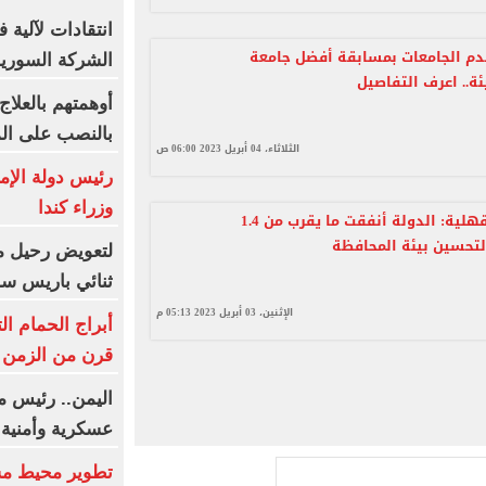
دم الجامعات بمسابقة أفضل جامعة
الشركة السورية
ئة.. اعرف التفاصيل
أوهمتهم بالعلاج
بالنصب على الم
الثلاثاء، 04 أبريل 2023 06:00 ص
رئيس دولة الإم
وزراء كندا
محافظ الدقهلية: الدولة أنفقت ما يقرب من 1.4
 لتحسين بيئة المحافظة
لتعويض رحيل م
ثنائي باريس س
الإثنين، 03 أبريل 2023 05:13 م
أبراج الحمام ا
قرن من الزمن ف
اليمن.. رئيس م
عسكرية وأمنية
تطوير محيط مس