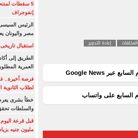
5 سقطات لمنتح
إنفوجراف
الرئيس السيسى:
مصر واليونان يع
المخلفات
إعادة التدوير
استقبال تاريخى 
الطريق إلى أكاد
العمرية المطلوبة
ع عبر Google News
فرصة أخيرة.. غد
لطلاب الثانوية العام
م السابع على واتساب
خطأ بشرى يعرض
والسلطات تحقق
مليون جنيه بزيادة 10 أض