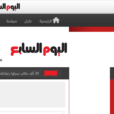
الرئيسية
عاجل
سياسة
29 ألف طالب سجلوا رغباتهم fتنسيق المرحلة الأولى للقبول بالجامعات حتى الآن
حفلات U Arena تنطلق مع الهضبة عمرو دياب ضمن «يلا ساحل 2026» بالعلمين الجديدة
الآلاف يودعون عروس الشرقية
هل التربح من السوشيال ميدي
«يلا ساحل 2026» يقدم نموذجا جديدا للتسويق السياحى عبر المحتوى التفاعلى
الرئيس السيسى يستقبل ملك 
الأهلى يقسو على النجوم بسد