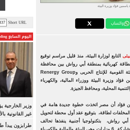
 ياسمين فؤاد وزيرة البيئة
Short URL
واتساب
اليوم السابع Trending
يئى
التابع لوزارة البيئة، منذ قليل مراسم توقيع
طاقة كهربائية بمنطقة أبي رواش بين محافظة
الجيزة مع بالتعاون مع تحالف الهيئة القومية للإنتاج الحربى وRenergy Group
اسمين فؤاد وزيرة البيئة ووزراء المالية، والكهرباء
التنمية المحلية، ومحافظ الجيزة.
ين فؤاد أن مصر اتخذت خطوة جديدة هامة في
وزير الخارجية 
المخلفات لطاقة، بتوقيع عقد أول محطة لتحويل
غير القانونية با
أبي رواش، بتكنولوجيا أجنبية ينفذها تحالف
طرابزون يبدأ ط
مصري، وكان الأمر بمثابة تحدي بمشاركة 6 وزارات وهي البيئة والمالية والكهرباء