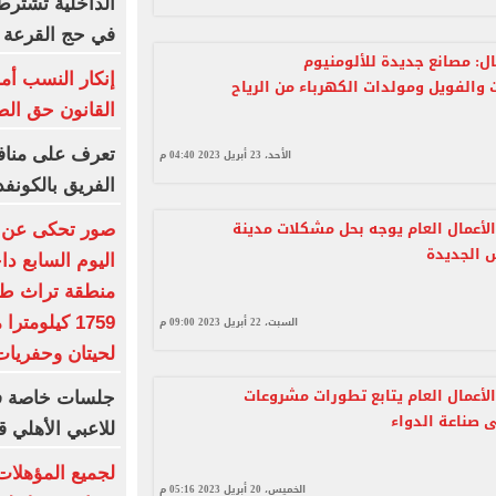
الداخلية تشترط
في حج القرعة
ال: مصانع جديدة للألومنيوم
إنكار النسب أم
والفويل ومولدات الكهرباء من الرياح
القانون حق ال
تعرف على مناف
الأحد، 23 أبريل 2023 04:40 م
الفريق بالكونفد
الأعمال العام يوجه بحل مشكلات مدينة
 الجديدة
اليوم السابع دا
منطقة تراث طبي
1759 كيلومت
السبت، 22 أبريل 2023 09:00 م
لحيتان وحفريات
الأعمال العام يتابع تطورات مشروعات
جلسات خاصة فى
 صناعة الدواء
للاعبي الأهلي 
الخميس، 20 أبريل 2023 05:16 م