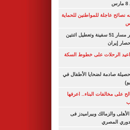
س
ه نصائح عاجلة للمواطنين للحماية
س
"سنتكوم" : تغيير مسار 51 سفينة وتعطيل اثنتين
صار إيران
واعيد الرحلات على خطوط السكة
صيلة صادمة لضحايا الأطفال في
و)
الح على مخالفات البناء.. اعرفها
ب
لأهلى والزمالك وبيراميدز فى
لدوري المصري