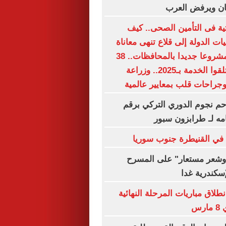
ان ويرفض العرب
حتية فى التأمين الصحى.. كيف
 الدولة إلى قلاع تنهى معاناة
الملايين؟.. 15 مشروعا جديدا بالمحافظات.. 38
مليون مواطن تلقوا الخدمة بـ2025.. وزراعة
جراحات قلب بمعايير عالمية
م نجوم الدوري التركي برقم
مه لـ طرابزون سبور
 في القنيطرة جنوب سوريا
شعر مستعار" على المسرح
إسكندرية غدا
نطلاق مباريات المرحلة النهائية
رس