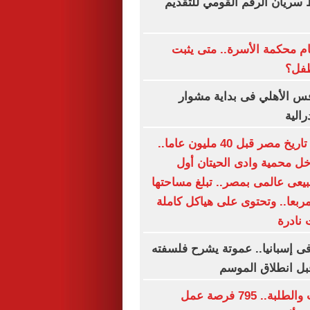
 سريان الرقم القومي للتقديم
ام محكمة الأسرة.. متى يثبت
طفل؟
س الأهلي فى بداية مشوار
رالية
صور تحكى عن تاريخ مصر قبل 40 مليون عاما..
خل محمية وادى الحيتان أول
عى عالمى بمصر.. تبلغ مساحتها
را مربعا.. وتحتوى على هياكل كاملة
 نادرة
 إسبانيا.. عموتة يشرح فلسفته
قبل انطلاق الموسم
لجميع المؤهلات والطلبة.. 795 فرصة عمل