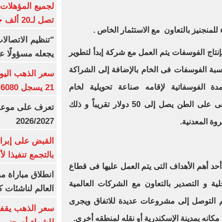
تصل لـ20 ألف جنيه
"تنظيم الاتصال
بإنتاج الفوسفات يتم العمل مع شركة إبدأ لتطوير
يجعله مسؤولًا عن
سبة الفوسفات فى الخام بالإضافة إلى الشراكة
21 يسجل 6080 جنيها
 الفوسفاتية لإقامه صناعة تحويلية لخام
الفوسفات، والذي يضمن عائد إضافى على الطن يصل إلى 50 دولار تقريباً و ذلك
تعرف على موعد 
2026/2027
روة المعدنية
.
القبض على إبرا
بالتجمع تنفيذا ل
أحد أهم الأهداف التى يتم العمل عليها فى قطاع
انطلاق مباراة م
ية و التصدير بالتعاون مع الشركات العالمية
العالم لناشئات ك
 التوصل إلى مشروعات عديدة للاتفاق ويجرى
سعر الذهب يقفز
مكانه بمدينة الإسكندرية أو نقله لمنطقه أخرى
.