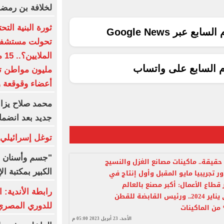
لخلافة بن رمض
ثورة البنية الت
ع عبر Google News
تحولت مستشفيات
م السابع على واتساب
أعضاء وقوقعة و
محمد صلاح يزاح
جديد بعد انضما
توغل إسرائيلي
"جسم وأسنان و
 حقيقة.. ماكينات مصانع الغزل والنسيج
الكبير بمكتبة ال
ر تجريبيا مايو المقبل وأول إنتاج في
ر قطاع الأعمال: أكبر مصنع بالعالم
رابطة الأندية: ا
سيعمل فى يناير 2024.. ورئيس القابضة للقطن
للدوري المصري 8 ما
الأحد، 23 أبريل 2023 05:00 م