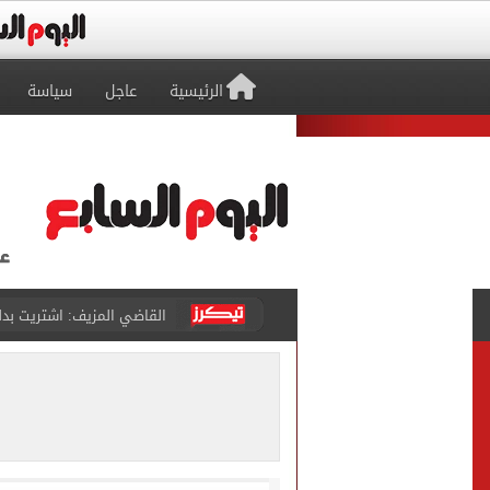
الرئيسية
عاجل
سياسة
برشلونة يطرح تذاكر مواجه
طرابزون سبور ينفي الحجز 
منتخب ناشئات كرة اليد يخسر أمام إسبانيا 27 - 26 ف
قفزة أعادت الزمن الجميل..
الأهلي ينهي مرانه الأول ف