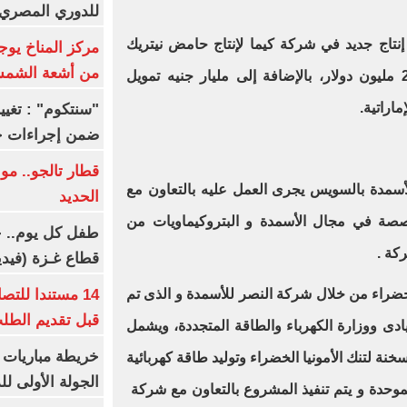
للدوري المصري 8 مار
 إنتاج جديد في شركة كيما لإنتاج حامض نيتريك
مركز المناخ يوج
من أشعة الشم
والنترات باستثمارات تصل إلى 280 مليون دولار، بالإضافة إلى مليار جنيه تمويل
اراتية
.
ضمن إجراءات ح
قطار تالجو.. م
سمدة بالسويس يجرى العمل عليه بالتعاون مع
الحديد
خصصة في مجال الأسمدة و البتروكيماويات من
طفل كل يوم.. ح
كة .
قطاع غـزة (فيدي
14 مستندا للتص
 الخضراء من خلال شركة النصر للأسمدة و الذى تم
قبل تقديم الطل
ادى ووزارة الكهرباء والطاقة المتجددة، ويشمل
خريطة مباريات ا
ة لتنك الأمونيا الخضراء وتوليد طاقة كهربائية
الجولة الأولى ل
موحدة و يتم تنفيذ المشروع بالتعاون مع شركة