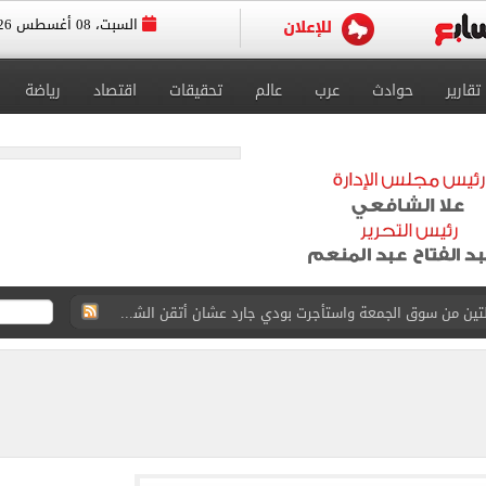
السبت، 08 أغسطس 2026
تقارير
حوادث
عرب
عالم
تحقيقات
اقتصاد
رياضة
ة الأهلي على كأس خوان جامبر
على مستحقات محمد صلاح
ى نصف نهائى بطولة العالم
 رأسية وائل جمعة فى مران الأهلي تستحضر أمجاد الصخرة
ى معسكر إسبانيا.. جلسة عموتة وفقرة بدنية.. صور