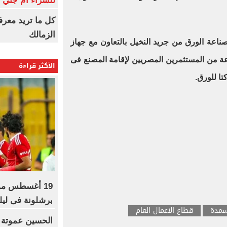
للشراء أم جني ا
كل ما تريد معرف
الزمالك
ناعة الورق من جريد النخيل بالتعاون مع جهاز
 من المستثمرين المصريين لإقامة المصنع فى
الأكثر قراءة
ا للورق
.
19 أغسطس موع
برشلونة فى ليلة
سمدة
قطاع الاعمال العام
الحسين عموتة 