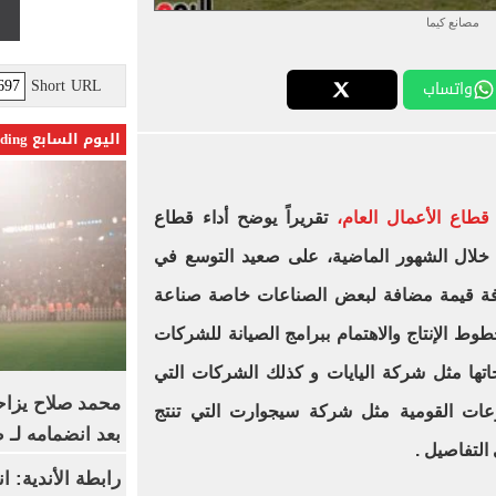
مصانع كيما
Short URL
واتساب
اليوم السابع Trending
طاع الأعمال العام،
تقريراً يوضح أداء قطاع
ه خلال الشهور الماضية، على صعيد التوسع في
افة قيمة مضافة لبعض الصناعات خاصة صناعة
وط الإنتاج والاهتمام ببرامج الصيانة للشركات
جاتها مثل شركة اليايات و كذلك الشركات التي
محمد صلاح يزاح
وعات القومية مثل شركة سيجوارت التي تنتج
بعد انضمامه لـ 
 التفاصيل
.
رابطة الأندية: ا