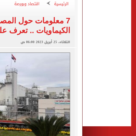
"تنظيم الاتصالات": تسجيل ا
الرئيسية
اقتصاد وبورصة
مشاهد ساحرة على شاطئ رأس
7 معلومات حول المصا
الكشف عن قصر محمد صلاح ا
الكيماويات .. تعرف علي
الاتحاد التركي يمنح طرابز
الثلاثاء، 25 أبريل 2023 06:00 ص