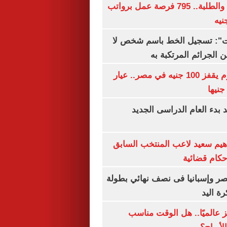
لجميع المؤهلات والطلبة.. 795 فرصة عمل برواتب
ات": تسجيل الخط باسم شخص لا
 الجرائم المرتكبة به
سعر الذهب اليوم يقفز 100 جنيه في مصر.. عيار
بدء العام الدراسى الجديد
هيم سعيد لاعب المنتخب السابق
أحكام قضائية
صر وإسبانيا فى نصف نهائي بطولة
رة اليد
 عالميًا.. هل الوقت مناسب