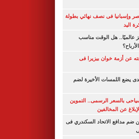
صر وإسبانيا فى نصف نهائي بطولة
رة اليد
 عالميًا.. هل الوقت مناسب
لأرباح؟
ته عن أزمة خوان بيزيرا فى
ندى يضع اللمسات الأخيرة لضم
سياحى بالسعر الرسمى.. التموين
بلاغ عن المخالفين
 ضم مدافع الاتحاد السكندري فى
ى