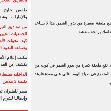
بالطريق الصحرا
طقس الخليج.. أ
والإمارات.. وشد
غ ملعقة صغيرة من بذور الشمر. هذا لا يساعد
من صناديق التبر
فاسك برائحة منعشة
.
الجمعيات الخيرية
كيف تحولت لآلة 
وصناعة النفوذ ا
مكتب إعلام الأس
تكشف عن العدد 
 نقع ملعقة كبيرة من بذور الشمر في كوب من
 المنقوع في صباح اليوم التالي على معدة فارغة
بقيمة 3 ملايين
.
مصر للطيران تس
وإيطاليا لشرم ا