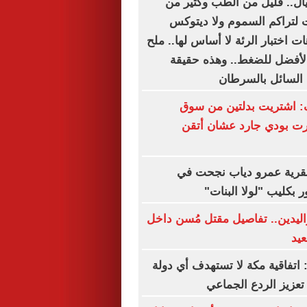
ل.. قليل من الطب وكثير من
ات لتراكم السموم ولا ديتوكس
هات اختبار الرئة لا أساس لها.. ملح
 الأفضل للضغط.. وهذه حقيقة
 السائل بالسرطان
: اشتريت بدلتين من سوق
رت بودي جارد عشان أتقن
بقرية عمرو دياب نجحت في
ر بكليب "لولا البنات"
واليدين.. تفاصيل مقتل مُسن داخل
يد
: اتفاقية مكة لا تستهدف أي دولة
عزيز الردع الجماعي