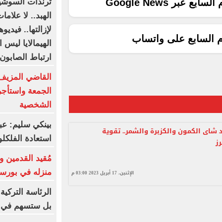
ترندات السوشيا
ع عبر Google News
الهبد.. لا علام
لإزالتها.. فيديو
م السابع على واتساب
الهيمالايا ليس
ارتباط الصابون
القاضي المزيف
الجمعة واستأج
الشخصية
بينكي سليم: ع
 شاى الكمون والكزبرة والشمر.. تقوية
استعادة الفلكلو
رز
مُقيد القدمين 
منزله في بورسع
الإثنين، 17 أبريل 2023 03:00 م
الرئاسة التركية
بل ستسهم في ت