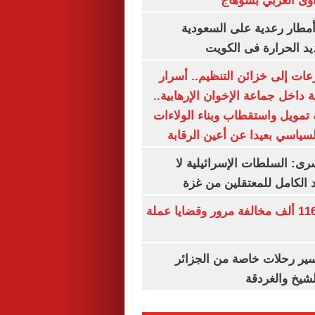
وى الغربي بسوهاج
مطار رعدية على السعودية
يد الحرارة فى الكويت
عات إلى خزائن التنظيم.. أسرار
 داخل جماعة الإخوان الإرهابية..
تمويل واستقطاب وبناء الولاءات
لسياسي بعيدا عن أعين الرقابة
رى: السلطات الإسرائيلية لا
الكامل للمعتقلين من غزة
الداخلية تضبط 116 ألف مخالفة مرور وقضايا عملة
ير رحلات خاصة من الجزائر
لشيخ والغردقة