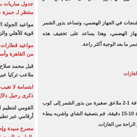
جدول مباريات بر
منتظر لـ حمزة ع
تشنجات في الجهاز الهضمي، وتساعد بذور الشمر
مواعيد الجولة ا
قوية للأهلي والز
هاز الهضمي، وهذا يساعد على تخفيف هذه
مر ما بعد الوجبة أكثر راحة
.
من القاهرة وأس
قبل محمد صلاح.
لغازات
ملاعب تركيا عبر 
ابتسامة لا تغيب.
ذكرى رحيل دلال 
ولتحضير شاي بذور الشمر، ابدأ بإضافة 1-2 ملاعق صغيرة من بذور الشمر إلى كوب
القومي لتنظيم ا
من الماء الساخن، يغطى وينقع لمدة 10-15 دقيقة، قم بتصفية الشاي واشربه ببطء
أرقامي عبر تطبيق TRA
 الراحة من الغازات
.