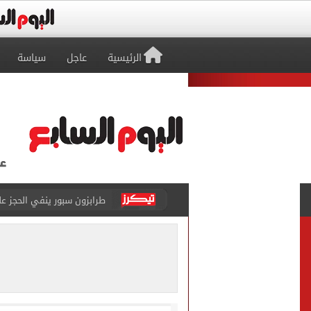
الرئيسية
عاجل
سياسة
طرابزون سبور ينفي الحجز 
منتخب ناشئات كرة اليد يخسر أمام إسبانيا 27 - 26 ف
قفزة أعادت الزمن الجميل..
الأهلي ينهي مرانه الأول ف
انطلاق مباراة مصر وإسبانيا