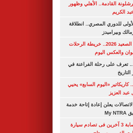
شلونة القادمة.. الأهلي وظهور
بد الكريم
لأولى للدوري المصري.. انطلاقة
مالك وبيراميدز
مواعيد قطارات الصعيد 2026.. خريطة الرحلات
وان والعكس اليوم
. تعرف على رحلة الفراعنة في
التاريخ
. كاريكاتير «اليوم السابع» يحيي
عبد العزيز
لاتصالات يعلن إعادة إتاحة خدمة
My N
مصرع سيدة وإصابة 3 آخرين فى تصادم سيارة