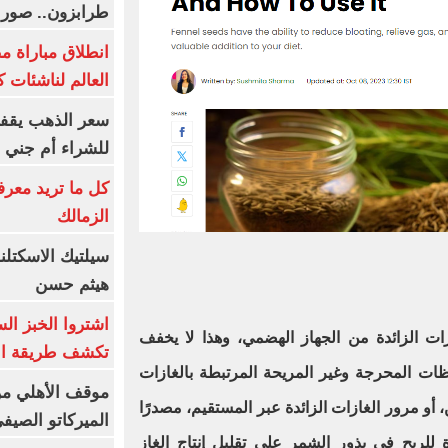
طرابزون.. صور
انطلاق مباراة م
العالم لناشئات ك
سعر الذهب يقفز
للشراء أم جني ا
كل ما تريد معرف
الزمالك
سيلتيك الاسكتل
هيثم حسن
اشتروا الخبز ال
ت الزائدة من الجهاز الهضمي، وهذا لا يخفف
تكشف طريقة الإ
ظات المحرجة وغير المريحة المرتبطة بالغازات
موقف الأهلي من
، أو مرور الغازات الزائدة عبر المستقيم، مصدرًا
الميركاتو الصيف
للريح في بذور الشمر على تقليل إنتاج الغاز