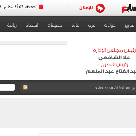
الجمعة، 07 أغسطس 2026
تقارير
حوادث
عرب
عالم
تحقيقات
اقتصاد
رياضة
على مستحقات محمد صلاح
ى نصف نهائى بطولة العالم
 رأسية وائل جمعة فى مران الأهلي تستحضر أمجاد الصخرة
ى معسكر إسبانيا.. جلسة عموتة وفقرة بدنية.. صور
 فى نصف نهائي بطولة العالم لناشئات كرة اليد