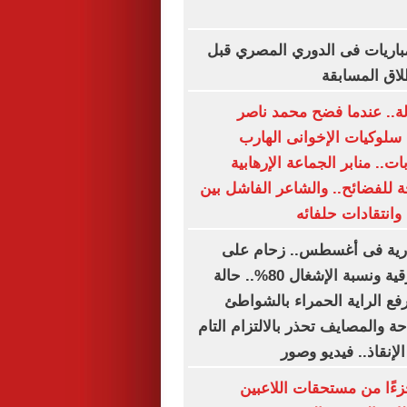
اعيد أبرز 5 مباريات فى الدوري المصري قبل
دلة.. عندما فضح محمد ناصر
 سلوكيات الإخوانى الهارب
ت.. منابر الجماعة الإرهابية
 للفضائح.. والشاعر الفاشل بين
وانتقادات حلفائه
رية فى أغسطس.. زحام على
الشواطئ الشرقية ونسبة الإشغال 80%.. حالة
رفع الراية الحمراء بالشواطئ
احة والمصايف تحذر بالالتزام التام
لإنقاذ.. فيديو وصور
زءًا من مستحقات اللاعبين