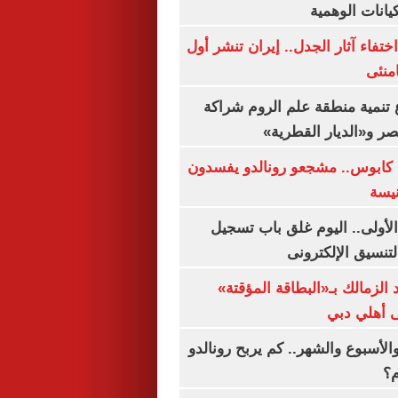
يانات الوهمية
ن اختفاء آثار الجدل.. إيران تنشر أول
منئى
تنمية منطقة علم الروم شراكة
صر و«الديار القطرية»
كابوس.. مشجعو رونالدو يفسدون
نيسة
لأولى.. اليوم غلق باب تسجيل
لتنسيق الإلكترونى
 الزمالك بـ«البطاقة المؤقتة»
لى أهلي دبي
الأسبوع والشهر.. كم يربح رونالدو
م؟