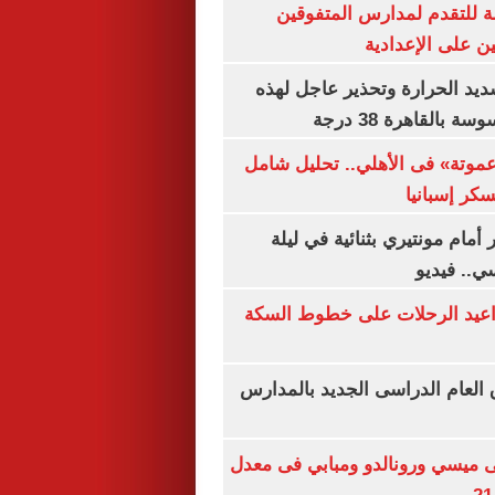
ة للتقدم لمدارس المتفوقين
ين على الإعدادية
يد الحرارة وتحذير عاجل لهذه
بالقاهرة 38 درجة
«عموتة» فى الأهلي.. تحليل شامل
سكر إسبانيا
أمام مونتيري بثنائية في ليلة
ي.. فيديو
واعيد الرحلات على خطوط السكة
ق العام الدراسى الجديد بالمدارس
ى ميسي ورونالدو ومبابي فى معدل