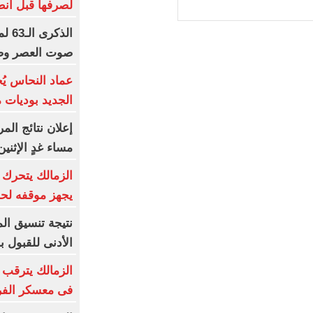
لصرفها قبل انط
الذك
صوت العصر وصا
عماد النحاس يُ
الجديد بوديات 
إعلان نتائج الم
مساء غدٍ الإثنين
الزمالك يتحرك قا
يجهز موقفه لحم
نتيجة تنسيق الم
الأدنى للقبول ب
الزمالك يترقب ع
فى معسكر الفر