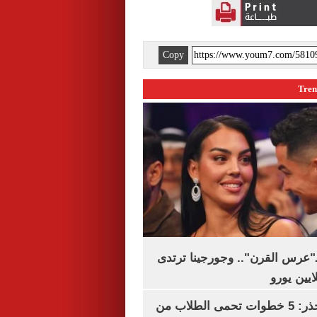
Copy
ـ"عرس القرن".. وجورجينا ترتدى
التعليم العالى تحذر: 5 خطوات تحمى الطلاب من