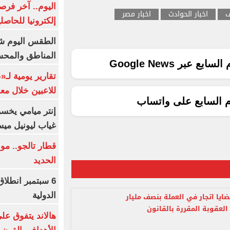
اليوم.. آخر فرص
ف
اخبار الحوادث
اخبار مصر
إلكترونيا للحاصل
الطقس اليوم شد
المناطق والمحسوسة 
ع عبر Google News
تقارير يومية لـ
للاعبين خلال مع
م السابع على واتساب
إنتر ميامي يخسر 
غياب ليونيل ميس
قطار تالجو.. م
الحديد
6 سبتمبر انطلا
الدولية
ايا اتجار في العملة بنصف مليار
العقوبة المقررة بالقانون
هالاند يتفوق عل