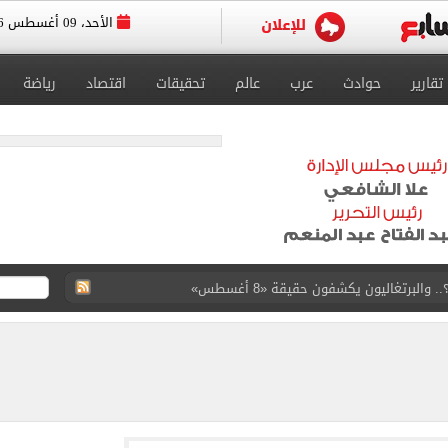
الأحد، 09 أغسطس 2026
تقارير
حوادث
عرب
عالم
تحقيقات
اقتصاد
رياضة
والبرتغاليون يكشفون حقيقة «8 أغسطس»
ارب عمرو دياب يروون ذكريات الهضبة بالقرية (فيديو)
 عرش أندية إسطنبول بالتعاقد مع محمد صلاح
يتي فى ودية أتلتيكو مدريد
ة أفضل لاعب فى الإمارات بتصويت الجماهير
ة المصرية 6.2 مليون طن حتى الآن