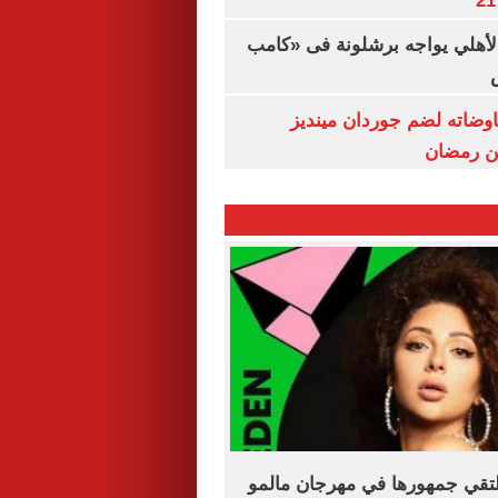
الأهلي يواجه برشلونة فى «كامب
اوضاته لضم جوردان مينديز
ن رمضان
لتقي جمهورها في مهرجان مالمو