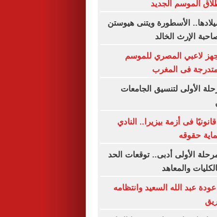
لاق الموسم الجديد
رى الـ63 لميلادها.. الأسطورة ويتنى هيوستن
حبة الإرث الخالد
جهز لاعبي المصري للموسم
متدرجة فى المغرب
رحلة الأولى لتنسيق الجامعات
نونيًا فى أزمة بيزيرا.. النادي
اية حقوقه
رحلة الأولى أدبى.. توقعات الحد
الكليات والمعاهد
ودة عبد الله السعيد وانتظامه
يق