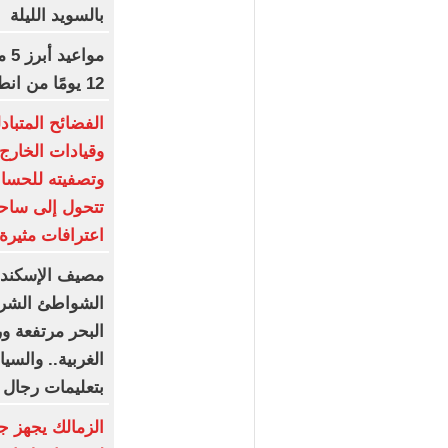
بالسويد الليلة
مو
12 يومًا من انطلاق المسابقة
الفضائح المتبا
وقيادات الخارج
وتصفيته للحسابا
تتحول إلى ساحة
اعترافات مثيرة 
مصيف الإسكند
البحر مرتفعة و
الغربية.. والسي
بتعليمات رجال ا
الزمالك يجهز ج