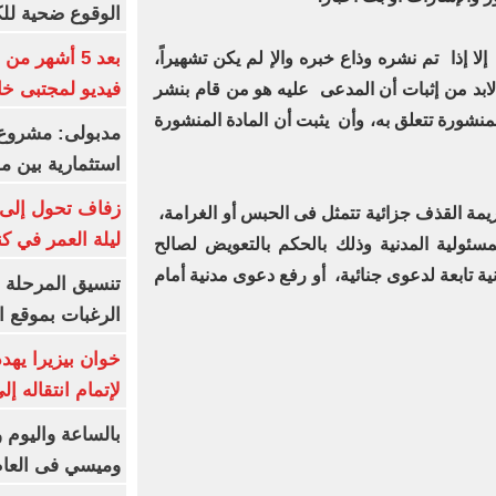
الوقوع ضحية للك
بعد 5 أشهر م
لا إذا تم نشره وذاع خبره والإ لم يكن تشهيراً،
فيديو لمجتبى خا
ابد من إثبات أن المدعى عليه هو من قام بنشر
منشورة تتعلق به، وأن يثبت أن المادة المنشورة
مدبولى: مشروع 
استثمارية بين م
زفاف تحول إلى 
يمة القذف جزائية تتمثل فى الحبس أو الغرامة،
ليلة العمر في ك
لمسئولية المدنية وذلك بالحكم بالتعويض لصالح
ة تابعة لدعوى جنائية، أو رفع دعوى مدنية أمام
تنسيق المرحلة ا
الرغبات بموقع ا
خوان بيزيرا يهدد
لإتمام انتقاله إ
بالساعة واليوم و
وميسي فى العا