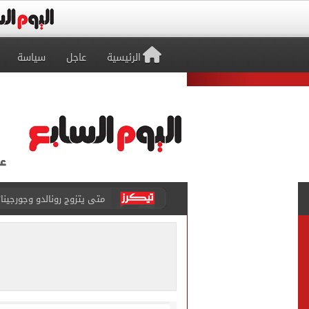
الرئيسية
عاجل
سياسة
متى يتزوج رونالدو وجورجينا؟.. 
من سنهوت إلى العالمية.. أق
الجارديان: طرابزون سبور هز
عمر مرموش يقود مانشستر س
رامي ربيعة ينافس على جائز
وزير الزراعة يعلن تجاوز الصادرات الزراعي