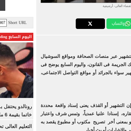
لقضاء العالى- أرشيفية
Short URL
واتساب
اليوم السابع Trending
لتشهير عبر منصات الصحافة ومواقع السوشيال
 الجريمة فى القانون، واليوم السابع يوضح فى
هير سواء بالجرائد أو مواقع التواصل الاجتماعى،
إن التشهير أو القذف يعنى إسناد واقعة محددة
رونالدو يحتفل ب
ره، إسنادا علنيا عمدياً، وتمس شرف واعتبار
خاتما بقيمة 6 ملايين يورو
 أو بمعنى أخر تصريح مكتوب أو مطبوع يقصد به
والإشارات أو بث أخبار.