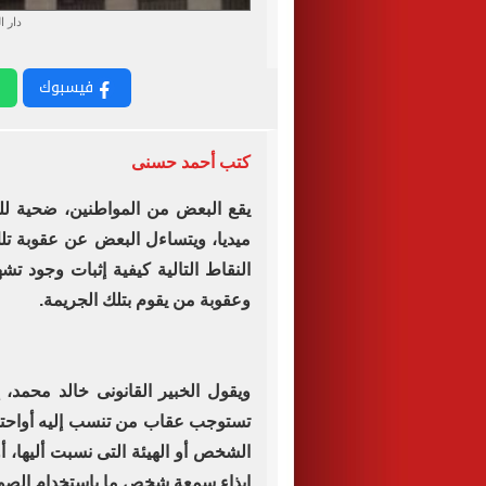
دار ا
فيسبوك
كتب أحمد حسنى
يقع البعض من المواطنين، ضحية ل
ميديا، ويتساءل البعض عن عقوبة تلك
النقاط التالية كيفية إثبات وجود تش
وعقوبة من يقوم بتلك الجريمة.
ويقول الخبير القانونى خالد محمد، 
تستوجب عقاب من تنسب إليه أواحتقا
الشخص أو الهيئة التى نسبت أليها،
إيذاء سمعة شخص ما باستخدام الصور 