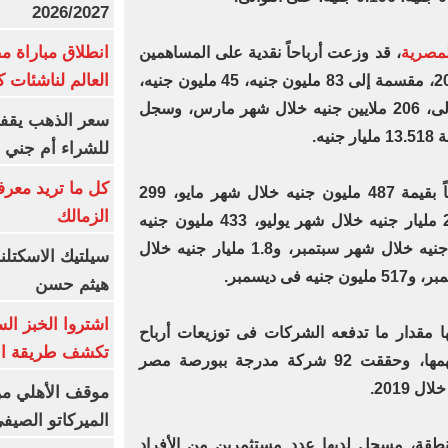
2026/2027
انطلاق مباراة م
لمصرية
، قد وزعت أرباحاً نقدية على المساهمين
العالم لناشئات ك
بلغت 23.7 مليار جنيه خلال عام 2020، مقسمة إلى 83 مليون جنيه، 45 مليون جنيه،
خلال شهرى يناير وفبراير على التوالى، 206 ملايين جنيه خلال شهر مارس، وسجل
سعر الذهب يقفز
يه.
للشراء أم جني ا
كل ما تريد معرف
كما وزعت شركات البورصة، أرباحاً بقيمة 487 مليون جنيه خلال شهر مايو، 299
الزمالك
مليون جنيه خلال شهر يونيو، 2.774 مليار جنيه خلال شهر يوليو، 433 مليون جنيه
خلال شهر أغسطس، و135 مليون جنيه خلال شهر سبتمبر، و1.8 مليار جنيه خلال
سيلتيك الاسكتل
هيثم حسن
اشتروا الخبز ال
نها مقدار ما تدفعه الشركات فى توزيعات أرباح
تكشف طريقة الإ
الأسهم كل سنة بالنسبة لسعر سهمها، وحققت 92 شركة مدرجة ببورصة مصر
موقف الأهلي من
الميركاتو الصيف
نطقة، مسجل لديها عدد مستثمرين من الأفراد