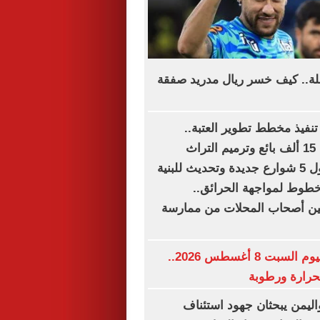
لة.. كيف خسر ريال مدريد صفقة
تنفيذ مخطط تطوير العتبة..
تستهدف تنظيم 15 ألف بائع وترميم التراث
المعمارى.. دخول 5 شوارع جديدة وتحديث للبنية
 خطوط لمواجهة الحرائق..
ين أصحاب المحلات من ممارسة
حالة الطقس اليوم السبت 8 أغسطس 2026..
حرارة ورطوبة
اليمن يبحثان جهود استئناف