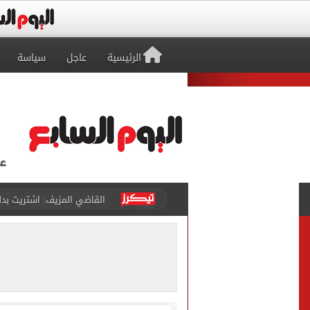
الرئيسية
عاجل
سياسة
برشلونة يطرح تذاكر مواجه
طرابزون سبور ينفي الحجز 
منتخب ناشئات كرة اليد يخسر أمام إسبانيا 27 - 26 ف
قفزة أعادت الزمن الجميل..
الأهلي ينهي مرانه الأول ف