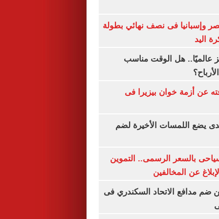
صر وإسبانيا فى نصف نهائي بطولة
رة اليد
 عالميًا.. هل الوقت مناسب
لأرباح؟
ته عن أزمة خوان بيزيرا فى
ندى يضع اللمسات الأخيرة لضم
سياحى بالسعر الرسمى.. التموين
بلاغ عن المخالفين
 ضم مدافع الاتحاد السكندري فى
ى