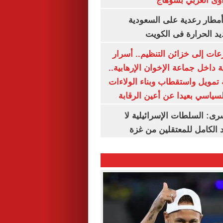
وى الغربي بسوهاج
مطار رعدية على السعودية
يد الحرارة فى الكويت
عات إلى خزائن التنظيم.. أسرار
 داخل جماعة الإخوان الإرهابية..
تمويل واستقطاب وبناء الولاءات
لسياسي بعيدا عن أعين الرقابة
رى: السلطات الإسرائيلية لا
الكامل للمعتقلين من غزة