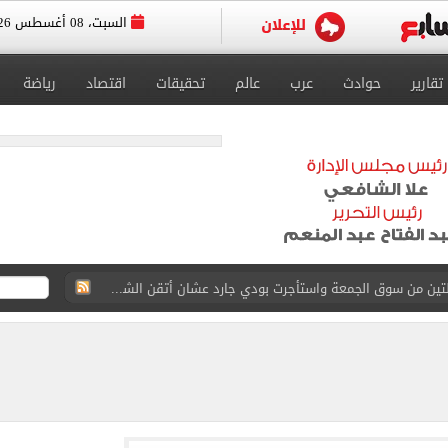
السبت، 08 أغسطس 2026
تقارير
حوادث
عرب
عالم
تحقيقات
اقتصاد
رياضة
ة الأهلي على كأس خوان جامبر
على مستحقات محمد صلاح
ى نصف نهائى بطولة العالم
 رأسية وائل جمعة فى مران الأهلي تستحضر أمجاد الصخرة
ى معسكر إسبانيا.. جلسة عموتة وفقرة بدنية.. صور