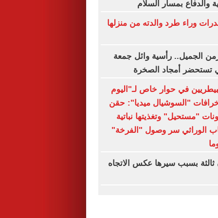
ة والدفاع بمسار السلام
ات وراء طرد والدته من منزلها
من الجميل.. رأسية وائل جمعة
ي تستحضر أمجاد الصخرة
لبيطريين في حوار خاص لـ"اليوم
خرافات "السوشيال ميديا": حقن
نات "مستحيل" وتغذيتها نباتية
نتخاب الوراثي سر وصول "الفرخة"
ثالثة بسبب سيرها عكس الاتجاه