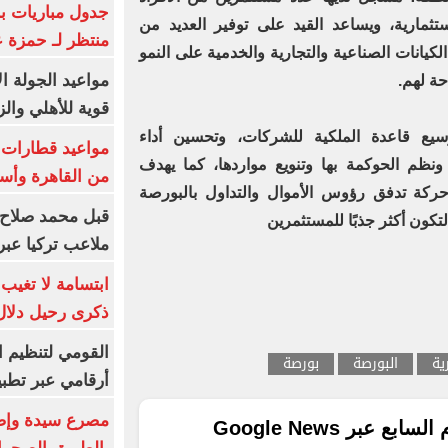
جدول مباريات بر
تثمارية، ويساعد القيد على توفير العديد من
منتظر لـ حمزة ع
الكيانات الصناعية والتجارية والخدمية على النمو
مواعيد الجولة ا
حة لهم.
قوية للأهلي والز
يع قاعدة الملكية للشركات، وتحسين أداء
ونظم الحوكمة بها وتنويع مواردها، كما يهدف
من القاهرة وأس
حركة تدفق رؤوس الأموال والتداول بالبورصة
قبل محمد صلاح.
كون أكثر جذبًا للمستثمرين
ملاعب تركيا عبر 
ابتسامة لا تغيب.
ذكرى رحيل دلال 
القومي لتنظيم ا
ية
البورصة
بورصة
أرقامي عبر تطبيق TRA
ع عبر Google News