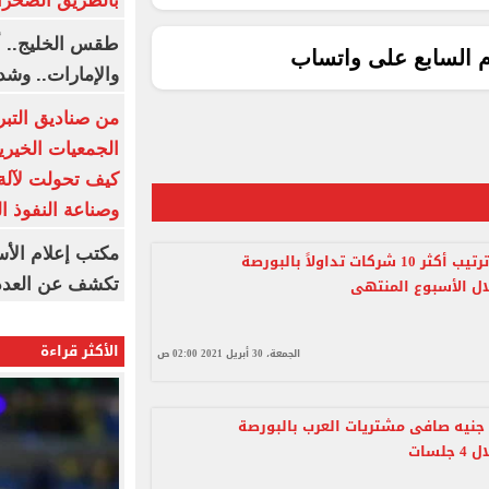
بالطريق الصحرا
طقس الخليج.. أ
م السابع على واتساب
والإمارات.. وشد
من صناديق التبر
الجمعيات الخيرية
كيف تحولت لآلة 
وصناعة النفوذ ا
مكتب إعلام الأس
تعرف على ترتيب أكثر 10 شركات تداولاً بالبورصة
ال الأسبوع المنتهى
تكشف عن العدد 
الأكثر قراءة
الجمعة، 30 أبريل 2021 02:00 ص
يون جنيه صافى مشتريات العرب بالبورصة
لسات