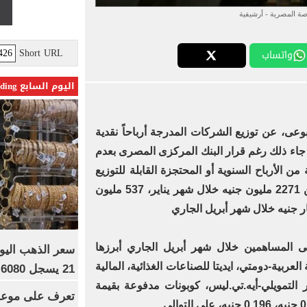
صة المصرية - أرشيفية
Short URL
واتساب
اليوم السابع Trending
وعى، عن توزيع الشركات المدرجة أرباحاً نقدية
ارات جنيه خلال 4 شهور، جاء ذلك رغم قرار البنك المركزى المصرى بعدم
من الأرباح السنوية أو المحتجزة القابلة للتوزيع
على المساهمين، ووزعت الأرباح بين 2271 مليون جنيه خلال شهر يناير، 537 مليون
دية على المساهمين خلال شهر أبريل الجاري أبرزها
 العربية-دومتي، ايديتا للصناعات الغذائية، المالية
21 يسجل 6080 جنيها
ر التمويلي-أيه.تي.ليس، كوبونات مدفوعة بقيمة
تعرف على موعد 