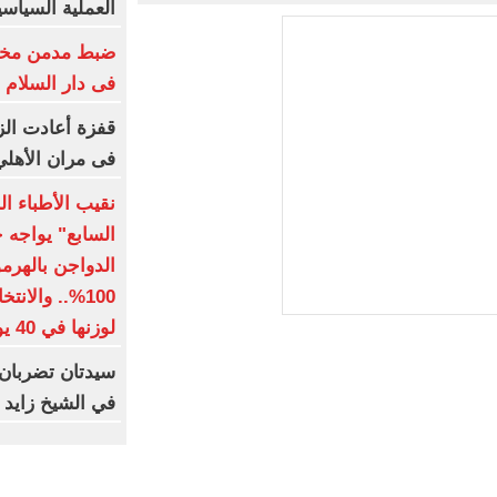
العملية السياسي
ضبط مدمن مخدر
فى دار السلام
قفزة أعادت الز
فى مران الأهل
نقيب الأطباء ا
السابع" يواجه 
الدواجن بالهرمو
100%.. والا
لوزنها في 40 يوما
سيدتان تضربان 
في الشيخ زايد