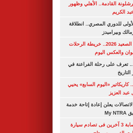
شلونة القادمة.. الأهلي وظهور
بد الكريم
لأولى للدوري المصري.. انطلاقة
مالك وبيراميدز
مواعيد قطارات الصعيد 2026.. خريطة الرحلات
وان والعكس اليوم
. تعرف على رحلة الفراعنة في
التاريخ
. كاريكاتير «اليوم السابع» يحيي
عبد العزيز
لاتصالات يعلن إعادة إتاحة خدمة
My N
مصرع سيدة وإصابة 3 آخرين فى تصادم سيارة