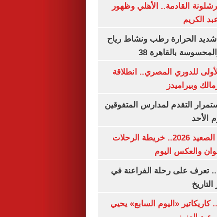
شلونة القادمة.. الأهلي وظهور
بد الكريم
شديد الحرارة رطب ونشاط رياح
لمحسوسة بالقاهرة 38
لأولى للدوري المصري.. انطلاقة
مالك وبيراميدز
استمرار التقدم لمدارس المتفوقين
م الأحد
مواعيد قطارات الصعيد 2026.. خريطة الرحلات
وان والعكس اليوم
. تعرف على رحلة الفراعنة في
التاريخ
. كاريكاتير «اليوم السابع» يحيي