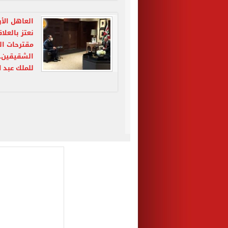
العاهل الأ
نعتز بالعلا
مقترحات ال
الشقيقين..
للملك عبد ا