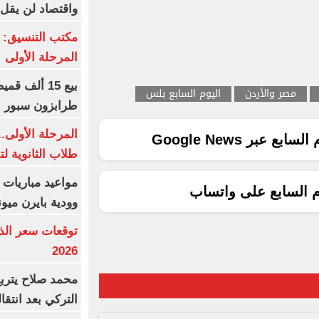
واقتصاد لن يقل عن
مكتب التنسيق: إ
المرحلة الأولى
مصر والأردن
اليوم السابع بلس
طرابزون سبور 
المرحلة الأولى.
ع عبر Google News
طلاب الثانوية ل
مواعيد مباريات ا
م السابع على واتساب
وودية بايرن ميون
2026
محمد صلاح يترب
التركي بعد انتقا