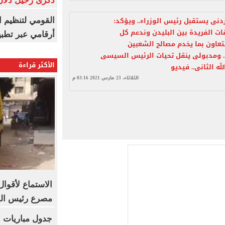
ذكرى رحيل دلال 
ردنى يستقبل رئيس الوزراء.. ويؤكد:
القومي لتنظيم ا
قات الفريدة بين البليدن وندعم كل
أرقامي عبر تطبيق TRA
تعاون بما يخدم مصالح الشعبين
 ومدبولى ينقل تحيات الرئيس السيسى
الأكثر قراءة
لله الثانى.. فيديو
الثلاثاء، 23 مارس 2021 03:16 م
الاستماع لأقو
مصرع رئيس الوح
جدول مباريات ب