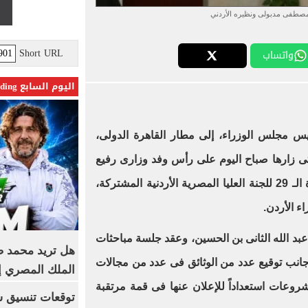
مصطفى مدبولى ونظيره الأردني
Short URL
واتساب
اليوم السابع Trending
 مجلس الوزراء، إلى مطار القاهرة الدولى،
التى زارها صباح اليوم على رأس وفد وزارى رفيع
المستوى؛ حيث ترأس أعمال الدورة الـ 29 للجنة العليا المصرية الأردنية المشتركة،
ء الأردن.
عبد الله الثانى بن الحسين، وعقد جلسة مباحثات
هل تريد محمد صل
انب توقيع عدد من الوثائق فى عدد من مجالات
الملك المصري إ
وعات استعداداً للإعلان عنها فى قمة مرتقبة
توقعات تنسيق شب