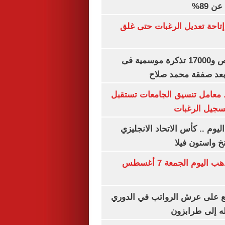
 89%
تاحة تعديل الرغبات حتى غلق
بيع 15 ألف قميص و17000 تذكرة موسمية فى
بعد صفقة محمد صلاح
. معامل تنسيق الجامعات تستقبل
تسجيل الرغبات
ليوم .. كأس الاتحاد الانجليزي
خ واستون فيلا
توقعات سعر الذهب اليوم الجمعة 7 أغسطس
ع على عرش الرواتب في الدوري
له إلى طرابزون