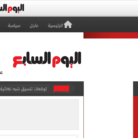
الرئيسية
عاجل
سياسة
توقعات تنسيق شبه نهائية.. 
مكتب التنسيق: إتاحة تعديل
بيع 15 ألف قميص و17000 تذكرة موسمية فى طرابزون سبور بعد صفقة محمد صلاح
المرحلة الأولى.. معامل تنس
7 قتلى و15 مصابا بإطلاق نار داخل مدرسة فى تايلاند
صفقة محمد صلاح تتصدر عنا