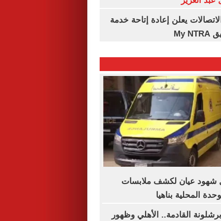
عبد العزيز
لاتصالات يعلن إعادة إتاحة خدمة
My N
ال شهود عيان لكشف ملابسات
دة المحلية بناهيا
رشلونة القادمة.. الأهلي وظهور