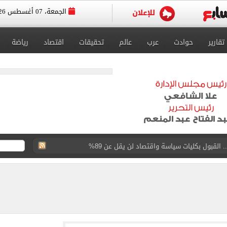
الجمعة، 07 أغسطس 2026
تقارير
حوادث
عرب
عالم
تحقيقات
اقتصاد
رياضة
القبول بكليات سياسة واقتصاد لن يقل عن 89%
 الرغبات حتى غلق المرحلة الأولى
يق الجامعات تستقبل طلاب الثانوية لتسجيل الرغبات
وين الصحف التركية وقميصه يشعل الأسواق في طرابزون