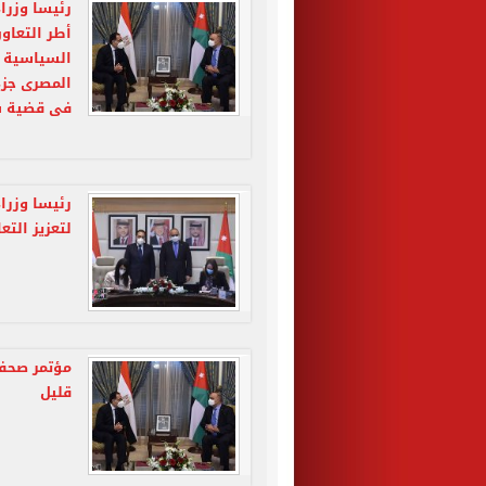
رئيسا وزرا
أطر التعاو
السياسية ف
المصرى جزء 
فى قضية س
لتعزيز الت
مؤتمر صحفى
قليل