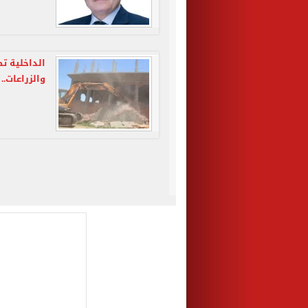
الداخلية تط
والزراعات..