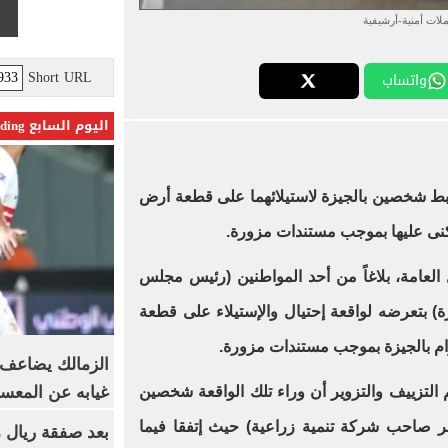
لات أمنية-أرشيفية
Short URL
واتساب
اليوم السابع Trending
ط شخصين بالجيزة لاستيلائهما على قطعة أرض
كنى عليها بموجب مستندات مزورة.
ل العامة، بلاغاً من أحد المواطنين (رئيس مجلس
) بتعرضه لواقعة إحتيال والإستيلاء على قطعة
رام بالجيزة بموجب مستندات مزورة
.
الزمالك يضاعف ع
غيابه عن المعس
التزييف والتزوير أن وراء تلك الواقعة شخصين
ر صاحب شركة تنمية زراعية) حيث إتفقا فيما
بعد صفقة ريال م