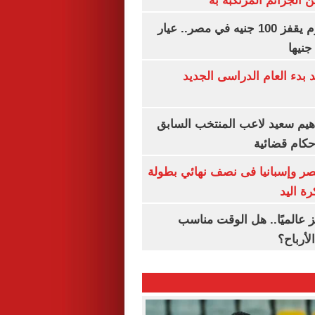
 الجرائم المرتكبة به
سعر الذهب اليوم يقفز 100 جنيه في مصر.. عيار
بدء العام الدراسى الجديد
هيم سعيد لاعب المنتخب السابق
أحكام قضائية
صر وإسبانيا فى نصف نهائي بطولة
رة اليد
 عالميًا.. هل الوقت مناسب
لأرباح؟