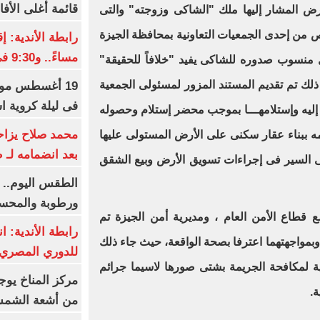
قائمة أغلى الأفا
أرض المشار إليها ملك "الشاكى وزوجته" والتى
 من إحدى الجمعيات التعاونية بمحافظة الجيزة
مساءً.. و9:30 فى رمضان
 منسوب صدوره للشاكى يفيد "خلافاً للحقيقة"
لك تم تقديم المستند المزور لمسئولى الجمعية
19 أغسطس موعد
فى ليلة كروية اس
إليه وإستلامهـــا بموجب محضر إستلام وحصوله
محمد صلاح يزاح
 ببناء عقار سكنى على الأرض المستولى عليها
بعد انضمامه لـ 
لى السير فى إجراءات تسويق الأرض وبيع الشقق
الطقس اليوم.. ش
ورطوبة والمحسوسة ب
 قطاع الأمن العام ، ومديرية أمن الجيزة تم
رابطة الأندية: ا
مواجهتهما اعترفا بصحة الواقعة، حيث جاء ذلك
للدوري المصري 8 مار
لية لمكافحة الجريمة بشتى صورها لاسيما جرائم
مركز المناخ يوج
.
من أشعة الشم