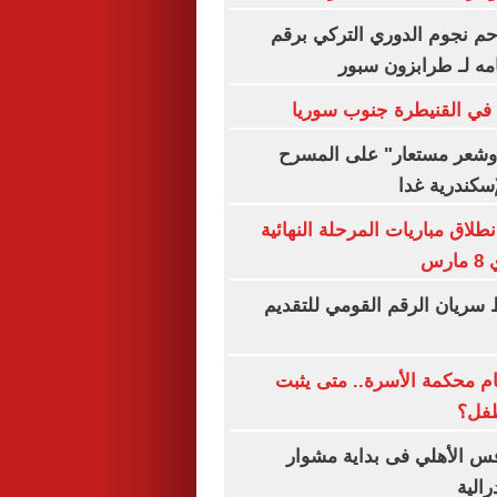
م نجوم الدوري التركي برقم
مه لـ طرابزون سبور
 في القنيطرة جنوب سوريا
شعر مستعار" على المسرح
إسكندرية غدا
نطلاق مباريات المرحلة النهائية
رس
 سريان الرقم القومي للتقديم
ام محكمة الأسرة.. متى يثبت
طفل؟
س الأهلي فى بداية مشوار
رالية