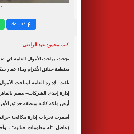
حم
فيسبوك
كتب محمود عبد الراضى
نجحت مباحث الأموال العامة في ضب
بمنطقة حدائق الأهرام وبناء عقار س
تلقت الإدارة العامة لمباحث الأموا
إدارة إحدى الشركات– مقيم بالقاهرة
أرض ملكه كائنه بمنطقة حدائق الأه
أسفرت تحريات إدارة مكافحة جرائم 
(عاطل "له معلومات جنائية" ، وآخ