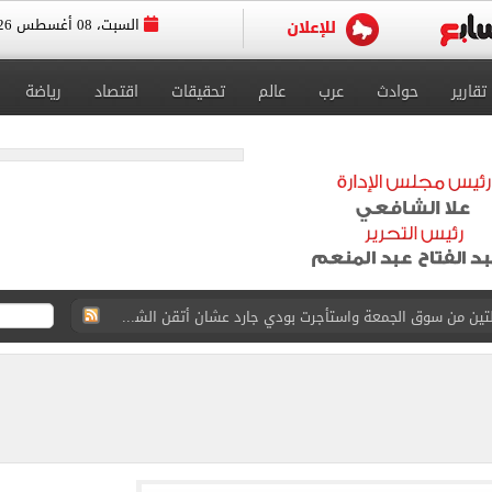
السبت، 08 أغسطس 2026
تقارير
حوادث
عرب
عالم
تحقيقات
اقتصاد
رياضة
ة الأهلي على كأس خوان جامبر
على مستحقات محمد صلاح
ى نصف نهائى بطولة العالم
 رأسية وائل جمعة فى مران الأهلي تستحضر أمجاد الصخرة
ى معسكر إسبانيا.. جلسة عموتة وفقرة بدنية.. صور