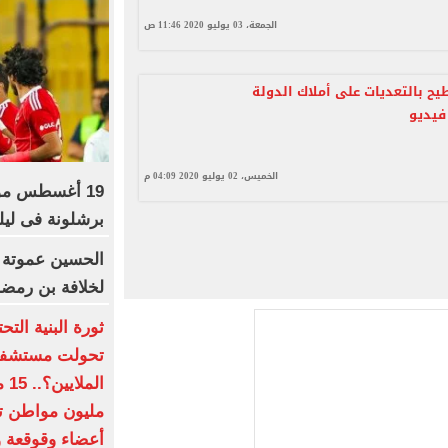
الجمعة، 03 يوليو 2020 11:46 ص
يح بالتعديات على أملاك الدولة
 فيديو
الخميس، 02 يوليو 2020 04:09 م
19 أغسطس موع
برشلونة فى ليلة
الحسين عموتة 
لخلافة بن رمض
ثورة البنية الت
تحولت مستشفيات
أعضاء وقوقعة و