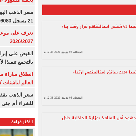
يجعله مسؤولًا عن
21 يسجل 6080 جنيها
الداخلية تضبط 63 شخص لمخالفتهم قرار وقف بناء
تعرف على موعد 
2026/2027
الجمعة، 03 يوليو 2020 12:39 م
القبض على إبرا
بالتجمع تنفيذا ل
الداخلية تضبط 2124 سائق لمخالفتهم ارتداء
انطلاق مباراة م
العالم لناشئات ك
سعر الذهب يقفز
الجمعة، 03 يوليو 2020 12:38 م
للشراء أم جني ا
هود أمن المنافذ بوزارة الداخلية خلال
الأكثر قراءة