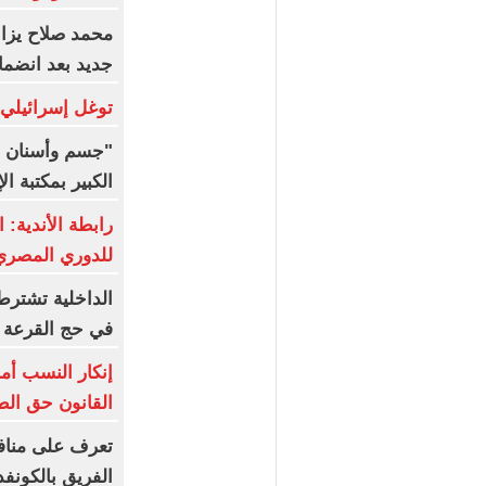
محمد صلاح يزاح
جديد بعد انضما
توغل إسرائيلي
"جسم وأسنان و
الكبير بمكتبة ال
رابطة الأندية: ا
للدوري المصري 8 ما
الداخلية تشترط
في حج القرعة
إنكار النسب أم
القانون حق ال
تعرف على مناف
الفريق بالكونفد