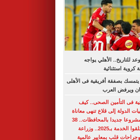
د للتاريخ.. الأهلي يواجه
 كروية استثنائية
يتمسك بصفقة أفريقية فى الأهلى
ان ويرفض العرب
حتية فى التأمين الصحى.. كيف
 الدولة إلى قلاع تنهى معاناة
الملايين؟.. 15 مشروعا جديدا بالمحافظات.. 38
مليون مواطن تلقوا الخدمة بـ2025.. وزراعة
جراحات قلب بمعايير عالمية