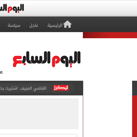
الرئيسية
عاجل
سياسة
برشلونة يطرح تذاكر مواجه
طرابزون سبور ينفي الحجز 
منتخب ناشئات كرة اليد يخسر أمام إسبانيا 27 - 26 ف
قفزة أعادت الزمن الجميل..
الأهلي ينهي مرانه الأول ف