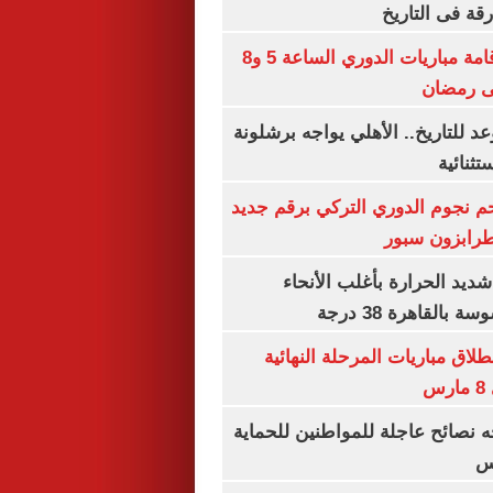
رقة فى التاريخ
رابطة الأندية: إقامة مباريات الدوري الساعة 5 و8
 للتاريخ.. الأهلي يواجه برشلونة
تثنائية
م نجوم الدوري التركي برقم جديد
طرابزون سبور
ديد الحرارة بأغلب الأنحاء
القاهرة 38 درجة
نطلاق مباريات المرحلة النهائية
س
ه نصائح عاجلة للمواطنين للحماية
س