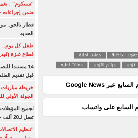
ضمن إجراءات ح
قطار تالجو.. م
الحديد
طفل كل يوم.. ح
جهود الداخلية
حملات امنية
قطاع غـزة (فيدي
تزوير
جرائم التزوير
حملات امنيه
14 مستندا للتص
قبل تقديم الطل
ع عبر Google News
خريطة مباريات ا
الجولة الأولى ل
م السابع على واتساب
تصل لـ20 ألف جنيه
"تنظيم الاتصال