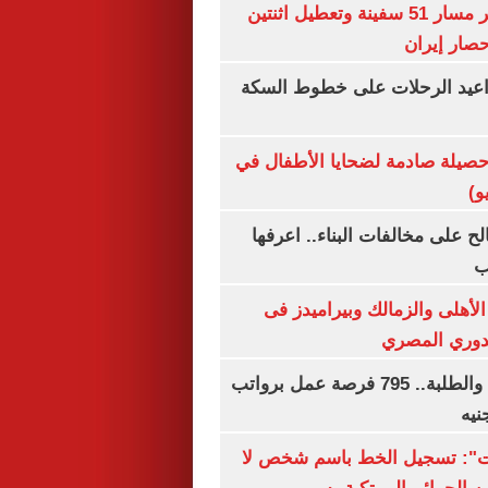
"سنتكوم" : تغيير مسار 51 سفينة وتعطيل اثنتين
صار إيران
واعيد الرحلات على خطوط السكة
صيلة صادمة لضحايا الأطفال في
و)
الح على مخالفات البناء.. اعرفها
ب
لأهلى والزمالك وبيراميدز فى
لدوري المصري
لجميع المؤهلات والطلبة.. 795 فرصة عمل برواتب
ات": تسجيل الخط باسم شخص لا