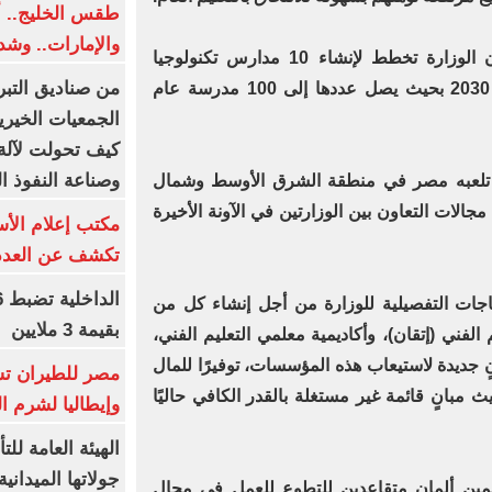
طقس الخليج.. أ
والإمارات.. وشد
وأشار وزير التربية والتعليم إلى أن الوزارة تخطط لإنشاء 10 مدارس تكنولوجيا
من صناديق التبر
تطبيقية كل عام دراسي حتى عام 2030 بحيث يصل عددها إلى 100 مدرسة عام
الجمعيات الخيرية
كيف تحولت لآلة 
وصناعة النفوذ ا
ذى تلعبه مصر في منطقة الشرق الأوسط وشمال
 مجالات التعاون بين الوزارتين في الآونة الأخيرة
مكتب إعلام الأس
تكشف عن العدد 
اجات التفصيلية للوزارة من أجل إنشاء كل من
بقيمة 3 ملايين
 الفني (إتقان)، وأكاديمية معلمي التعليم الفني،
ٍ جديدة لاستيعاب هذه المؤسسات، توفيرًا للمال
مصر للطيران تس
ث مبانٍ قائمة غير مستغلة بالقدر الكافي حاليًا
وإيطاليا لشرم ا
الهيئة العامة ل
جولاتها الميدانية
لمين ألمان متقاعدين للتطوع للعمل في مجال