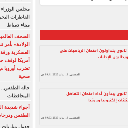
مجلس الوزراء 
القاطرات البح
ميناء دمياط
الصحف العالمي
الولادة» بأمر ت
 ثانوى يتداولون امتحان الرياضيات على
العسكرية ورقة 
طلبون الإجابات
أمريكا لوقف حر
تضرب أوروبا مع
الخميس، 16 يناير 2020 09:41 ص
صحية
ثانوى يبدأون أداء امتحان التفاضل
المحافظات
لثات إلكترونيا وورقيا
أجواء شديدة ال
الطقس ودرجات 
الخميس، 16 يناير 2020 09:02 ص
جدول مباريات ا