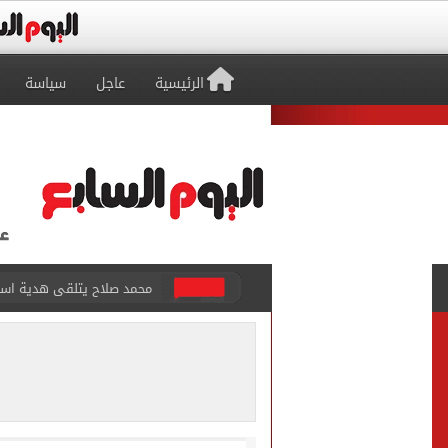
الرئيسية
عاجل
سياسة
سيلتيك الاسكتلندى يضع ال
تقارير: بيراميدز يعرض 5 ملايين دولار راتباً لحسم صفقة يوسف النصيري
هل يتغير رقم الجلوس فى امتح
طرابزون سبور يخوض مباراة 
أجواء شديدة الحرارة.. الأر