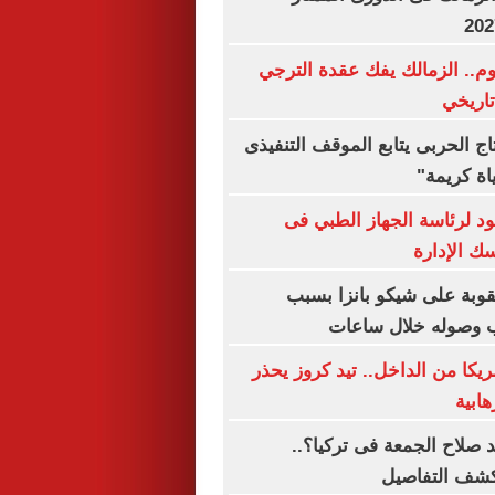
وم.. الزمالك يفك عقدة الترجي
تاريخي
تاج الحربى يتابع الموقف التنفيذى
ة كريمة"
د لرئاسة الجهاز الطبي فى
ك الإدارة
قوبة على شيكو بانزا بسبب
قب وصوله خلال ساعات
يكا من الداخل.. تيد كروز يحذر
هابية
صلاح الجمعة فى تركيا؟..
كشف التفاصيل