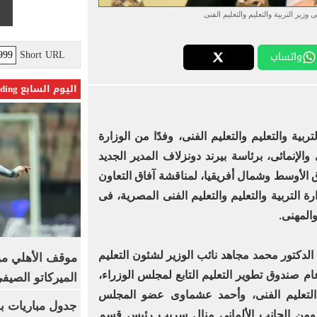
زير التربية والتعليم والتعليم الفنى
Short URL
واتساب
اليوم السابع Trending
بية والتعليم والتعليم الفنى، وفدًا من الوزارة
ى والإنمائى، برئاسة بيرند دونزلاف المدير الجديد
رق الأوسط وشمال أفريقيا، لمناقشة آفاق التعاون
ارة التربية والتعليم والتعليم الفنى المصرية، فى
المهنى.
دكتور محمد مجاهد نائب الوزير لشئون التعليم
موقف الأهلي من
ام صندوق تطوير التعليم التابع لمجلس الوزراء،
الميركاتو الصيف
لتعليم الفنى، وأحمد عشماوى عضو المجلس
جدول مباريات بر
ة، ومن الجانب الألمانى منال سريب رئيس قسم