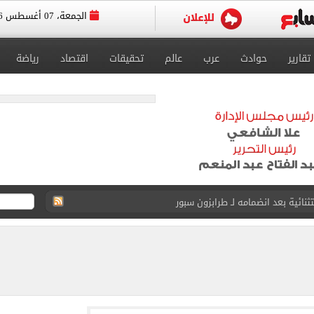
الجمعة، 07 أغسطس 2026
تقارير
حوادث
عرب
عالم
تحقيقات
اقتصاد
رياضة
لمسات الأخيرة لضم هيثم حسن
انات الدور الثانى للثانوية العامة؟.. التعليم توضح
ودية أمام جوزتيبي غداً.. اعرف موقف محمد صلاح
صاد تكشف حالة الطقس ودرجات الحرارة المتوقعة