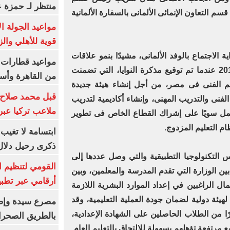
منتظر لـ حمزة ع
قسم التعاون الإنمائى الألمانى بالسفارة الألمانية
مواعيد الجولة ا
قوية للأهلي والز
لاجتماع بالوفد الألمانى، مشيدًا بنمو علاقات
التعاون بين الوزارتين منذ أكتوبر 2018 عندما تم توقيع مذكرة النوايا، التي تضمنت
من القاهرة وأس
عليم الفنى فى مصر، من أجل إنشاء هيئة جديدة
قبل محمد صلاح.
لفنى والتدريب المهنى، وإنشاء أكاديمية لتدريب
ملاعب تركيا عبر 
عمل سويًا على إشراك القطاع الخاص فى تطوير
م التعليم المزدوج.
ابتسامة لا تغيب.
ذكرى رحيل دلال 
لتكنولوجيا التطبيقية والتي وصل عددها إلى
القومي لتنظيم ا
 بين الوزارة التي تقدم المدرسة والمعلمين، وبين
أرقامي عبر تطبيق TRA
 الراغبين في إعداد الموارد البشرية اللازمة
يئة دولية لضمان جودة العملية التعليمية، وقد
يرًا من الطلاب الحاصلين على الشهادة الإعدادية،
بالطريق الصحرا
مرتفعة تؤهلهم بسهولة للالتحاق بالتعليم العام.