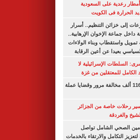
مطار رعدية على السعودية
يد الحرارة فى الكويت
عات إلى خزائن التنظيم.. أسرار
 داخل جماعة الإخوان الإرهابية..
تمويل واستقطاب وبناء الولاءات
لسياسي بعيدا عن أعين الرقابة
رى: السلطات الإسرائيلية لا
الكامل للمعتقلين من غزة
الداخلية تضبط 116 ألف مخالفة مرور وقضايا عملة
ير رحلات خاصة من الجزائر
لشيخ والغردقة
لتأمين الصحي الشامل تواصل
 لتعزيز التكامل والارتقاء بالخدمات