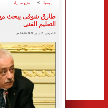
قفزة أعادت الزمن الجميل..
الرئيسية
تقارير مصرية
الأهلي ينهي مرانه الأول ف
طارق شوقى يبحث مع و
انطلاق مباراة مصر وإسبانيا
التعليم الفنى
الزمالك يبلغ 4 لاعبين بعدم التواجد مع الفريق الأول بالموسم الجديد
محمد صلاح يتلقى هدية استثن
الخميس، 16 يناير 2020 10:20 ص