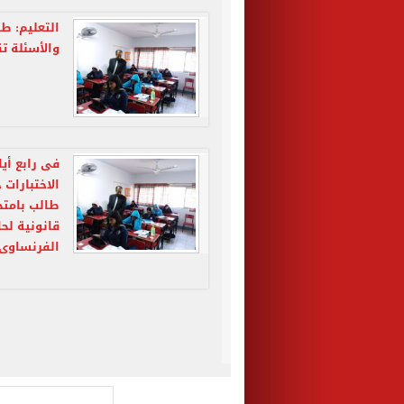
التعليم: طل
والأسئلة ت
فى رابع أيا
طالب بامتحا
قانونية لحا
الفرنساوى 