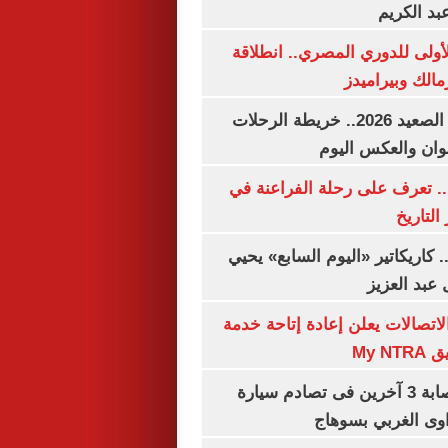
بد الكريم
لأولى للدوري المصري.. انطلاقة
مالك وبيراميدز
مواعيد قطارات الصعيد 2026.. خريطة الرحلات
وان والعكس اليوم
. تعرف على رحلة الفراعنة في
التاريخ
. كاريكاتير «اليوم السابع» يحيي
عبد العزيز
لاتصالات يعلن إعادة إتاحة خدمة
My N
مصرع سيدة وإصابة 3 آخرين فى تصادم سيارة
وى الغربي بسوهاج