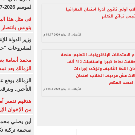
لموسم 2026-2027
اب أولى ثانوى أدوا امتحان الجغرافيا
قيس نواتج التعلم
فى مثل هذا الي
بتونس بانتصار 
الأربعاء، 15 يناير 2020 03:37 م
وزير الدولة للإن
لمشروعات "حيا
م الامتحانات الإلكترونية.. التعليم: منصة
محمد أسامة يعو
الاختبارات حققت نجاحا كبيرا واستقبلت 512 ألف
ن اللغة الثانية.. وتؤكد: إجراءات
الزمالك بعد تمس
لات غش فردية.. الطلاب: امتحان
الزمالك يوقع ع
اعتمد الفهم
التأخير.. ويتر
الأربعاء، 15 يناير 2020 02:33 م
هدفهم تدمير أمر
من الإخوان الإر
أين يصلي محمد 
صحيفة تركية ت