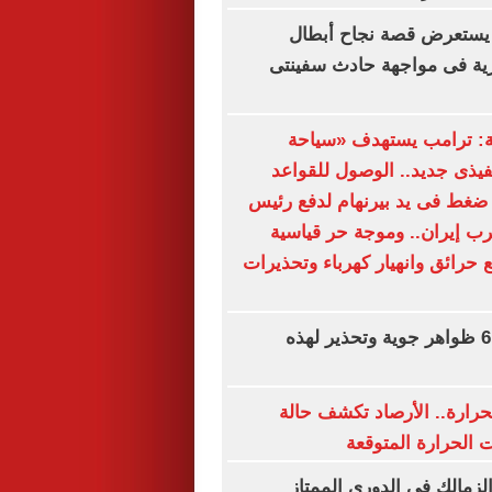
يستعرض قصة نجاح أبطال
رية فى مواجهة حادث سفينتى
ة: ترامب يستهدف «سياحة
نفيذى جديد.. الوصول للقواعد
ضغط فى يد بيرنهام لدفع رئيس
ب إيران.. وموجة حر قياسية
 حرائق وانهيار كهرباء وتحذيرات
حالة الطقس.. 6 ظواهر جوية وتحذير لهذه
حرارة.. الأرصاد تكشف حالة
الحرارة المتوقعة
لزمالك فى الدورى الممتاز