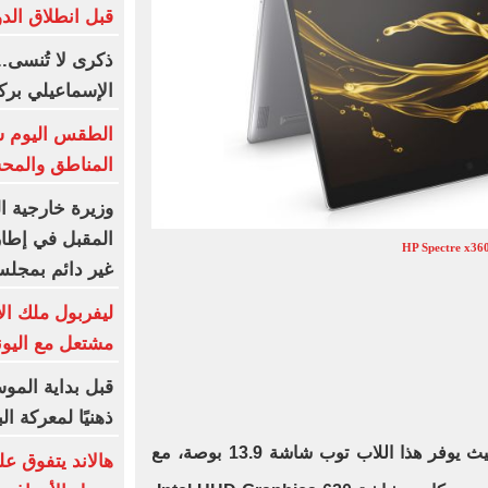
قبل انطلاق الد
ذكرى لا تُنسى..
الإسماعيلي برك
الطقس اليوم شد
المناطق والمحسوسة
وزيرة خارجية ا
المقبل في إطار 
HP Spectre x36
غير دائم بمجلس
ليفربول ملك ال
مشتعل مع اليونا
قبل بداية الموس
ذهنيًا لمعركة ا
من الأجهزة المميزة بشكل كبير، حيث يوفر هذا اللاب توب شاشة 13.9 بوصة، مع
هالاند يتفوق ع