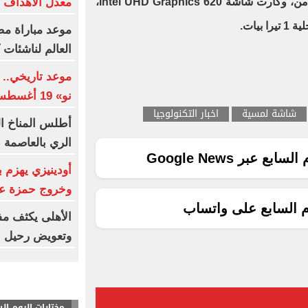
معالج Intel Core i5 – i7 الجيل الثامن، وكارت شاشة Intel UHD Graphics 620،
معدل الأهداف با
موعد مباراة مص
العالم لناشئات ك
موعد تاريخي.. 
نو» 19 أغسطس
شاشة لمسية
اخبار التكنولوجيا
الري بالعاصمة 
ع عبر Google News
وخروج حمزة عبد
م السابع على واتساب
الأهلى يكثف مف
وتعويض رحيل 
مختارات اليوم ال