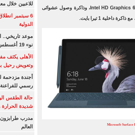
للاعبين خلال مع
i5 – i7، مع كارت شاشة Intel HD Graphics 615 – 620، وذاكرة وصول عشوائى
6 سبتمبر انطلا
الدولية
موعد تاريخي.. 
نو» 19 أغسطس
الأهلى يكثف مف
وتعويض رحيل ب
أجندة مزدحمة ل
رسمي للفراعنة 
شديدة الحرارة و7 ظواهر جوي
مدرب طرابزون:
Microsoft Surface 
العالم