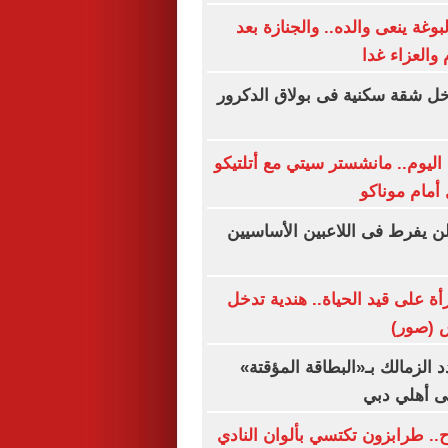
وغة ينعى والده.. والجنازة بعد
والعزاء غدا
ل شقة سكنية فى بولاق الدكرور
اليوم.. مانشستر سيتي مع أتلتيكو
أمام موناكو
لن يفرط فى اللاعبين الأساسيين
ة على قيد الحياة.. هندية تدخل
 (صور)
د الزمالك بـ«البطاقة المؤقتة»
إلى أهلي دبي
ح.. طرابزون تكتسي بألوان النادي