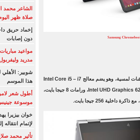
الشاعر محمد الب
صلاة ظهر اليوم 
إخماد حريق داخ
Samsung Chromeboo
دون إصابات
مواعيد مباريات 
مدريد وليفربول 
شوبير: الأهلي 
من أفضل أجهزة HP التى تمتلك شاشات لمسية، وهو يضم معالج Intel Core i5 – i7
هذا الموسم
من الجيل الثامن، مع كارت شاشة Intel UHD Graphics 620، ورامات 8 جيجا بايت،
أطول شعر لامرأ
موسوعة جينيس
خوان بيزيرا يهد
لإتمام انتقاله 
تأثير محمد صلا