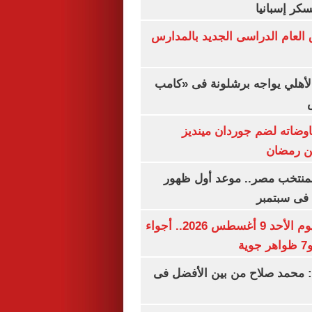
سكر إسبانيا
ق العام الدراسى الجديد بالمدارس
الأهلي يواجه برشلونة فى «كامب
اوضاته لضم جوردان مينديز
ن رمضان
منتخب مصر.. موعد أول ظهور
فى سبتمبر
حالة الطقس اليوم الأحد 9 أغسطس 2026.. أجواء
ة
 محمد صلاح من بين الأفضل فى