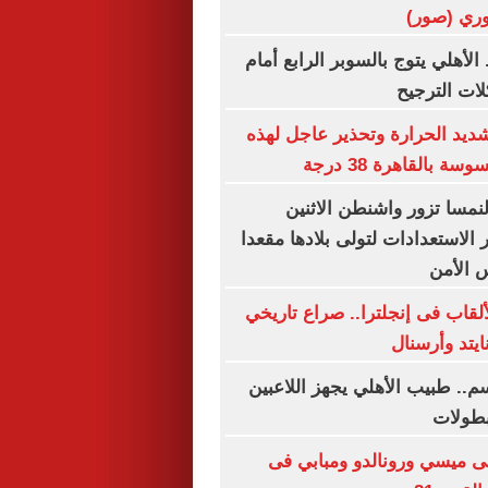
وري (صور)
 الأهلي يتوج بالسوبر الرابع أمام
لات الترجيح
يد الحرارة وتحذير عاجل لهذه
 بالقاهرة 38 درجة
لنمسا تزور واشنطن الاثنين
الاستعدادات لتولى بلادها مقعدا
 الأمن
ألقاب فى إنجلترا.. صراع تاريخي
يتد وأرسنال
م.. طبيب الأهلي يجهز اللاعبين
لبطولات
لى ميسي ورونالدو ومبابي فى