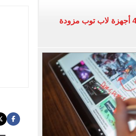
ت التموين المتوقفة؟.. تفاصيل
 أدبى.. توقعات الحد الأدنى للقبول بالكليات والمعاهد
لو بتفضل الـ"تاتش".. 4 أجهزة لاب توب مزودة
 الشهادة الإعدادية للدور الثانى بنسبة نجاح 100%
المتنقلة للتدخلات القلبية والعصبية بمستشفى رأس الحكمة