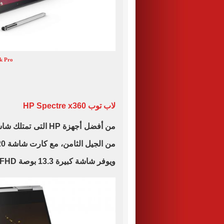
k Pro
لاب توب HP Spectre x360
ويوفر شاشة كبيرة 13.3 بوصة FHD، مع ذاكرة داخلية 256 جيجا بايت.