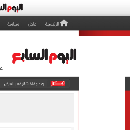
الرئيسية
عاجل
سياسة
بعد وفاة شقيقه بالمرض.. ه
أنقذ 6 من الموت وغرق.. حكاية الشاب بطل شاطئ البيطاش فى الإسكندرية
أون سبورت تنقل مباراة مصر و
وفاة السفير الفلسطينى بالق
150 مليون مشاهدة لفيديوهات محمد صلاح مع طرابزون عبر إنستجرام
"الناس انخدعت بالعربية والج