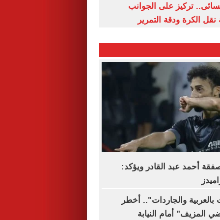
سائى.. تركيز على الجوانب
 نقل الكرة ودقة التمرير
صفقة أحمد عبد القادر ويؤكد:
اميدز
بالعربية والجاردات".. أخطر
ي المزيف" أمام النيابة