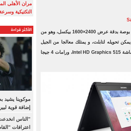
مران الأهلى الم
التكتيكية وسرعة
الأكثر قراءة
أما هذا الجهاز فهو يأتى بشاشة 12.3 بوصة بدقة عرض 2400×1600 بيكسل، وهو من
كن تحويله لتابلت، و يمتلك معالجا من الجيل
السابع Intel Core m3، مع كارت شاشة Intel HD Graphics 515، ورامات 4 جيجا
موكوينا يشيد ب
إضافة قوية لبير
"الناس انخدعت 
اعترافات "القاض