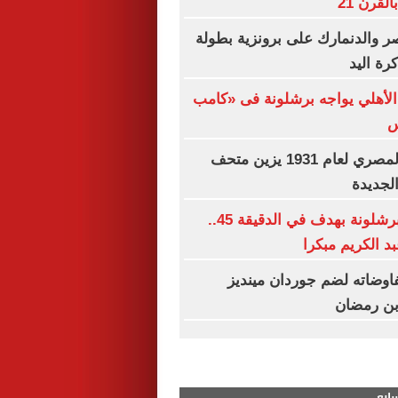
لقرن 21
ر والدنمارك على برونزية بطولة
رة اليد
الأهلي يواجه برشلونة فى «كامب
أطلس المناخ المصري لعام 1931 يزين متحف
الجديدة
أودينيزي يهزم برشلونة بهدف في الدقيقة 45..
 الكريم مبكرا
اوضاته لضم جوردان مينديز
بن رمضان
سابع