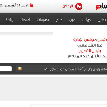
الأحد، 09 أغسطس 2026
تقارير
حوادث
عرب
عالم
تحقيقات
اقتصاد
رياضة
انتر بايدن يعيش آلام السرطان مجددا مع والده
الدنمارك لتحديد برونزية بطولة العالم للناشئات
اهرة دياب اللوح.. وأبو مازن ينعيه
اردات".. أخطر اعترافات "القاضي المزيف" أمام النيابة