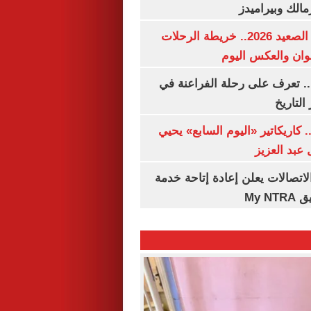
مالك وبيراميدز
مواعيد قطارات الصعيد 2026.. خريطة الرحلات
وان والعكس اليوم
. تعرف على رحلة الفراعنة في
التاريخ
. كاريكاتير «اليوم السابع» يحيي
عبد العزيز
لاتصالات يعلن إعادة إتاحة خدمة
My N