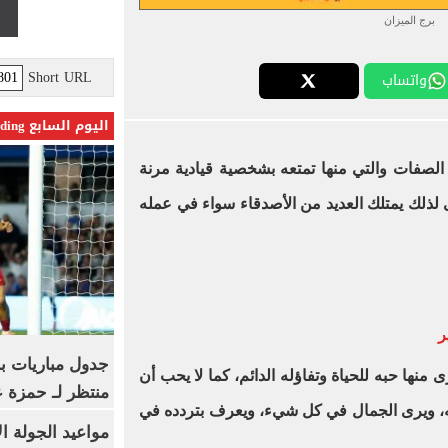
برج الميزان
Short URL
واتساب
اليوم السابع Trending
ن الصفات والتي منها تمتعه بشخصية قيادية مرنة
ى لذلك يمتلك العديد من الأصدقاء سواء في عمله
جدول مباريات بر
منها حبه للحياة وتفاؤله الدائم، كما لا يحب أن
منتظر لـ حمزة ع
له، ويرى الجمال في كل شيء، ويعرف بتردده في
مواعيد الجولة ا