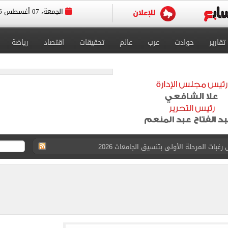
الجمعة، 07 أغسطس 2026
تقارير
حوادث
عرب
عالم
تحقيقات
اقتصاد
رياضة
بات المرحلة الأولى بتنسيق الجامعات 2026
 للتقديم إلكترونيا
زمالك ويدرس خيارات جديدة رغم رفض النادي بيعه
 الكاملة لانتقال الملك المصري إلى طرابزون سبور
القبول بكليات سياسة واقتصاد لن يقل عن 89%
 الرغبات حتى غلق المرحلة الأولى