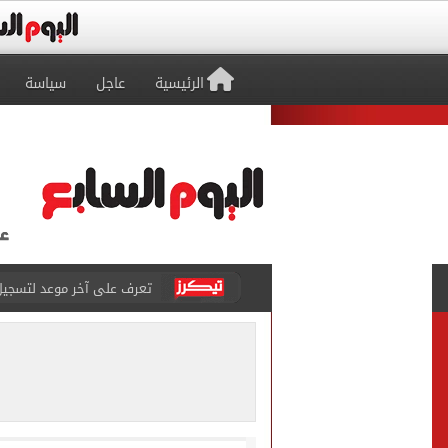
الرئيسية
عاجل
سياسة
تعرف على آخر موعد لتسجيل رغ
متى تنتهى تظلمات الثانوية العامة 2026.. والفترة المتبقية
بيزيرا يتمسك بالرحيل عن ال
هل تريد محمد صلاح؟.. القصة
توقعات تنسيق شبه نهائية.. 
مكتب التنسيق: إتاحة تعديل