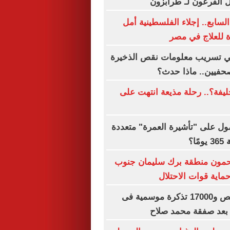
ل الفرعون لـ طرابزون
السابع.. إجلاء الفلسطينية أمل
 للعلاج في مصر
 تسريب معلومات نقص الذخيرة
حفيين.. ماذا حدث؟
فة؟.. رحلة مذيعة انتهت على
ل على "تأشيرة العمرة" متعددة
ا؟
مون منطقة برك سليمان جنوب
اية قوات الاحتلال
بيع 15 ألف قميص و17000 تذكرة موسمية فى
بعد صفقة محمد صلاح