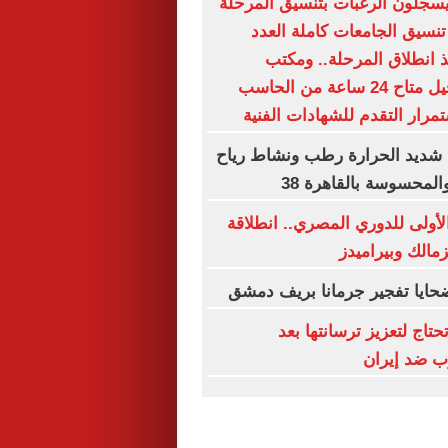
يسجلون الرغبات بتنسيق المرحلة
تنسيق الجامعات كاملة العدد
نذ انطلاق المرحلة.. ومكتب
التنسيق: التسجيل متاح 24 ساعة من الحاسب
رار التقدم للشهادات الفنية
 شديد الحرارة رطب ونشاط رياح
المحسوسة بالقاهرة 38
لأولى للدوري المصري.. انطلاقة
زمالك وبيراميدز
حايا تفجير جرمانا بريف دمشق
حتاج لتعزيز ترسانتها بعد
رب ضد إيران