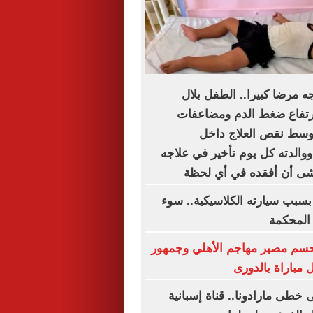
 مرضا كبيرا.. الطفل بلال
رتفاع ضغط الدم ومضاعفات
وسط نقص العلاج داخل
والدته كل يوم تأخير في علاجه
خشى أن أفقده في أي لحظة
بسبب سيارته الكلاسيكية.. سوء
 المحكمة
تحسم مصير مهاجم الأهلي وجمهور
مباراة بالدورى
خطى مارادونا.. قناة إسبانية