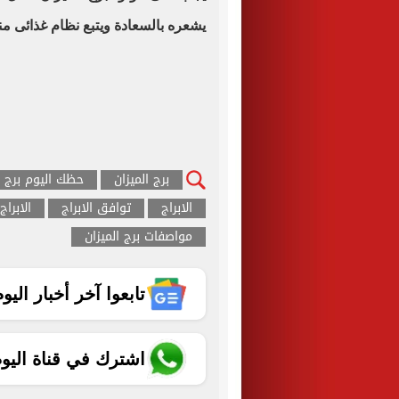
يشعره بالسعادة ويتبع نظام غذائى م
برج الميزان
حظك اليوم برج ا
الابراج
توافق الابراج
الابراج
مواصفات برج الميزان
تابعوا آخر أخبار اليوم الساب
اشترك في قناة اليو