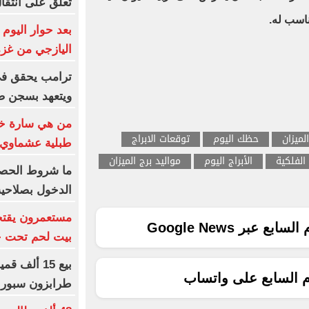
تعلق على انتقا
ناسب له.
بعد حوار اليوم 
اليازجي من غزة
ترامب يحقق في
ويتعهد بسجن ص
من هي سارة خلي
لميزان
حظك اليوم
توقعات الابراج
طبلية عشماوي
 الفلكية
الأبراج اليوم
مواليد برج الميزان
ما شروط الحصو
الدخول بصلاحية 365 يومً
مستعمرون يقتح
ع عبر Google News
بيت لحم تحت حم
م السابع على واتساب
طرابزون سبور 