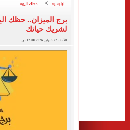
أين يصلي محمد صلاح الجمع
الرئيسية
حظك اليوم
موعد أول مباراة لـ محمد صل
إقبال على تسجيل رغبات المرحلة الأولى للت
لشريك حياتك
هيثم حسن وسيلتيك.. عقد طو
الأحد، 22 فبراير 2026 12:00 ص