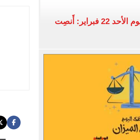
ة فى تركيا؟.. صحيفة تركية تكشف التفاصيل
اح مع طرابزون سبور فى الدوري التركي
برج الميزان.. حظك اليوم الأحد 22 فبراير: أَنصِت
نسيق.. و71 ألف طالب سجلوا حتى الآن
يل ومكافآت دوري أبطال أوروبا تنتظر نجم الفراعنة