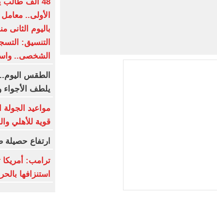
48 ألف طالب 
الأولى.. معامل 
باليوم الثانى م
الشخصى.. واستم
الطقس اليوم..
يلطف الأجواء و
مواعيد الجولة ا
قوية للأهلي وال
ارتفاع حصيلة ض
ترامب: أمريكا ت
استنزافها بالح