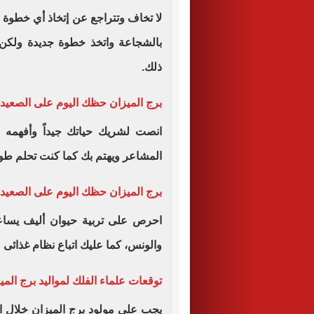
لا تخاف وتتراجع عن إتخاذ أي خطوة
بالشجاعة واتخذ خطوة جديدة ولكن ب
ذلك.
برج الميزان حظك اليوم على الصعيد
انصت لشريك حياتك جيداً وأفهمه 
المشاعر ويهتم بك كما كنت تحلم طو
برج الميزان حظك اليوم على الصعيد
احرص على تربية حيوان أليف يساع
والونس، كما عليك اتباع نظام غذائ
توقعات علماء الفلك لمواليد برج المي
يجب على مولود برج الميزان خلال ال