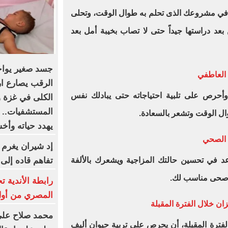
 في مشروعك الذى تحلم به طوال الوقت، وتحلى
عد دراستها جيداً حتى لا تصاب بخيبة أمل بعد
جسد صغير يواجه
 العاطفي
الرقب يصارع ا
وأحرص على تلبية احتياجاته حتى يبادلك نفس
الكلى في غزة 
المستشفيات.. و
ال الوقت وتشعر بالسعادة.
يهدد حياته وأ
 الصحي
إد شيران يغرم 
تفاهم قاده إلى
د في تحسين حالتك المزاجية ويشعرك بالألفة
ى صحى مناسب لك.
رابطة الأندية 
المصري من أول 
زان خلال الفترة المقبلة
محمد صلاح على 
فترة المقبلة، أن يحرص على تربية حيوان أليف