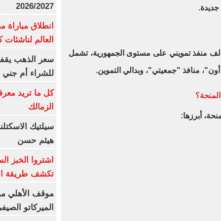
2026/2027
جديدة.
انطلاق مباراة م
العالم لناشئات ك
م صرف المنحة من خلال نحو 40 ألف منفذ تمويني على مستوى الجمهورية، تشمل
سعر الذهب يقفز
أون"، منافذ "جمعيتي"، وبدالي التموين.
للشراء أم جني ا
كل ما تريد معرف
المنحة؟
الزمالك
نحة، أبرزها:
سيلتيك الاسكتل
هيثم حسن
اشتروا الخبز ال
تكشف طريقة الإ
موقف الأهلي من
الميركاتو الصيف