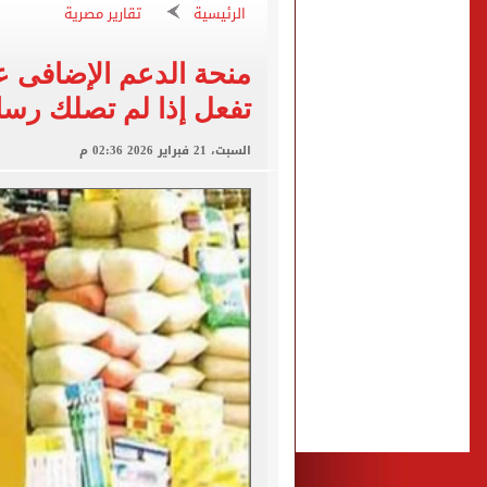
"تنظيم الاتصالات": تسجيل ا
الرئيسية
تقارير مصرية
مشاهد ساحرة على شاطئ رأس
منحة الدعم الإضافى عل
الكشف عن قصر محمد صلاح ا
تفعل إذا لم تصلك رسا
الاتحاد التركي يمنح طرابز
السبت، 21 فبراير 2026 02:36 م