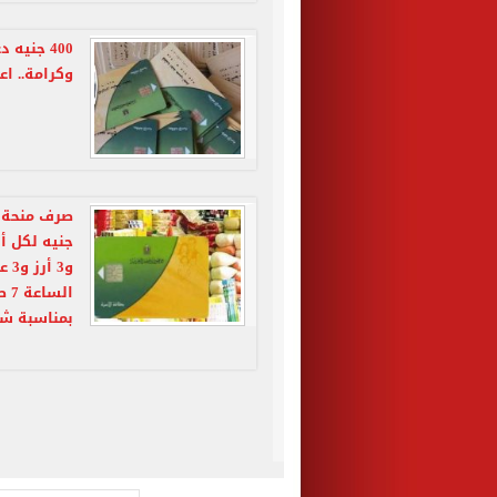
400 جني
وكرامة.. ا
و3 
ال
بمناسبة ش