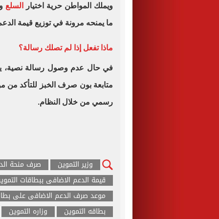
ويملك المواطن حرية اختيار
السلع
و
ما يمنحه مرونة في توزيع قيمة الدعم 
ماذا تفعل إذا لم تصلك رسالة؟
في حال عدم وصول رسالة نصية، يمكن
متابعة بون صرف الخبز للتأكد من م
رسمي من خلال النظام.
وزير التموين
صرف منحة الدع
قيمة الدعم الاضافى ببطاقات التموي
موعد صرف الدعم الاضافى على بطاق
بطاقه التموين
وزاره التموين