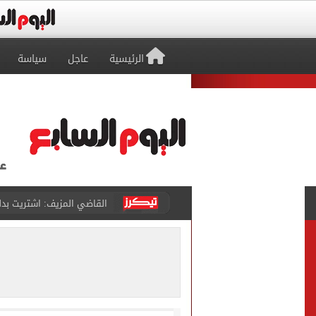
الرئيسية
عاجل
سياسة
برشلونة يطرح تذاكر مواجه
طرابزون سبور ينفي الحجز 
منتخب ناشئات كرة اليد يخسر أمام إسبانيا 27 - 26 ف
قفزة أعادت الزمن الجميل..
الأهلي ينهي مرانه الأول ف