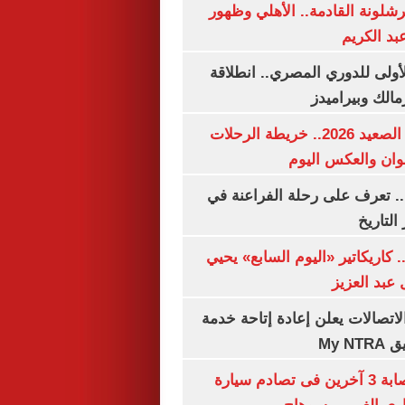
شلونة القادمة.. الأهلي وظهور
بد الكريم
لأولى للدوري المصري.. انطلاقة
مالك وبيراميدز
مواعيد قطارات الصعيد 2026.. خريطة الرحلات
وان والعكس اليوم
. تعرف على رحلة الفراعنة في
التاريخ
. كاريكاتير «اليوم السابع» يحيي
عبد العزيز
لاتصالات يعلن إعادة إتاحة خدمة
My N
مصرع سيدة وإصابة 3 آخرين فى تصادم سيارة