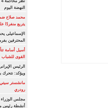
ن
النهضة اليوم
محمد صلاح ضمن ا
يتربع منفردًا ع
الإسماعيلى يحد
المحترفين بفر
أسيل أسامة تتأه
القوى للشباب ب
الرئيس الإيران
ويؤكد: نتحرك ب
مانشستر سيتي 
رودري
مجلس الوزراء 
أنشطة رئيس مج