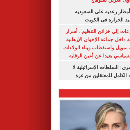
وى الغربي بسوهاج
مطار رعدية على السعودية
يد الحرارة فى الكويت
عات إلى خزائن التنظيم.. أسرار
 داخل جماعة الإخوان الإرهابية..
تمويل واستقطاب وبناء الولاءات
لسياسي بعيدا عن أعين الرقابة
رى: السلطات الإسرائيلية لا
الكامل للمعتقلين من غزة