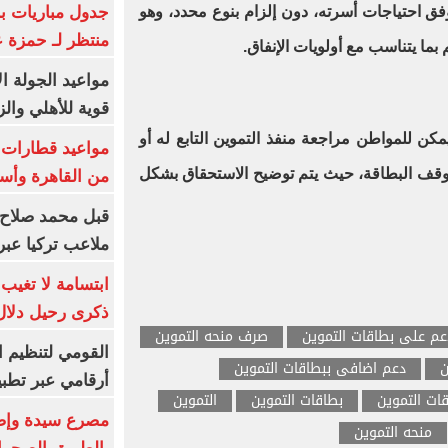
جدول مباريات بر
فق احتياجات أسرته، دون إلزام بنوع محدد، وهو
منتظر لـ حمزة ع
بما يتناسب مع أولويات الإنفاق.
مواعيد الجولة ا
قوية للأهلي والز
 للمواطن مراجعة منفذ التموين التابع له أو
وقف البطاقة، حيث يتم توضيح الاستحقاق بشكل
من القاهرة وأس
قبل محمد صلاح.
ملاعب تركيا عبر 
ابتسامة لا تغيب.
ذكرى رحيل دلال 
م على بطاقات التموين
صرف منحه التموين
القومي لتنظيم ا
ن
دعم اضافى ببطاقات التموين
أرقامي عبر تطبيق TRA
ات التموين
بطاقات التموين
التموين
منحه التموين