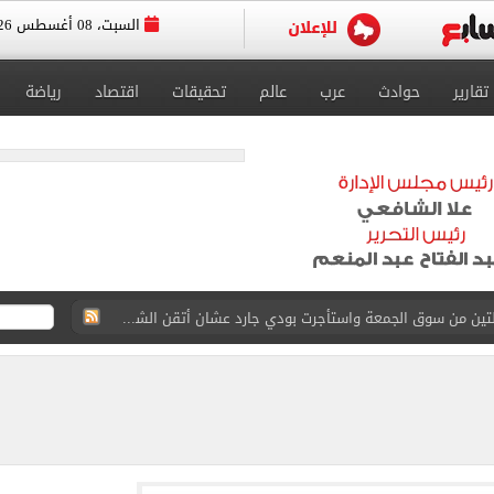
السبت، 08 أغسطس 2026
تقارير
حوادث
عرب
عالم
تحقيقات
اقتصاد
رياضة
ة الأهلي على كأس خوان جامبر
على مستحقات محمد صلاح
ى نصف نهائى بطولة العالم
 رأسية وائل جمعة فى مران الأهلي تستحضر أمجاد الصخرة
ى معسكر إسبانيا.. جلسة عموتة وفقرة بدنية.. صور