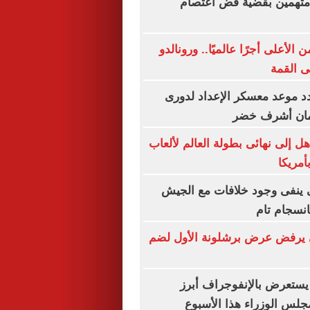
ظر محاكمة 4 متهمين بقضية فض اعتصام
لأعلى أجرًا عالميًا.. ورونالدو
لى القمة
د موعد معسكر الإعداد لدورى
مان أشرف خضر
ل إلى نهائى بطولة العالم لألعاب
أمريكا
ى ينفى وجود خلافات مع الجيش
انسجام تام
يرفض عرض برشلونة الأول لضم
يستعرض بالإنفوجراف أبرز
لس الوزراء هذا الأسبوع