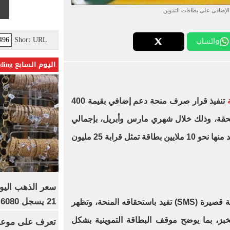
الإضافى على بطاقات التموين
Short URL
واتساب
اليوم السابع Trending
ة
تنفيذ قرار صرف منحة دعم إضافي بقيمة 400
قة، وذلك خلال شهري مارس وأبريل، بإجمالي
800 جنيه طوال فترة التنفيذ، ليستفيد منها نحو 10 ملايين بطاقة تمثل قرابة 25 مليون
21 يسجل 6080 جنيها
المواطن المستحق تصله رسالة نصية قصيرة (SMS) تفيد باستحقاقه المنحة، وتظهر
بز، بما يوضح موقف البطاقة التموينية بشكل
تعرف على موعد 