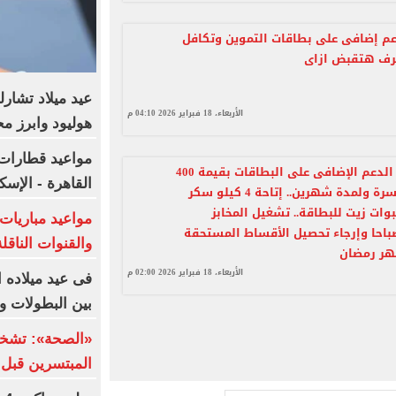
ه دعم إضافى على بطاقات التموين وتكافل
عرف هتقبض ازاى
عيد ميلاد تشارل
الأربعاء، 18 فبراير 2026 04:10 م
هوليود وابرز مح
مواعيد قطارات 
صرف منحة الدعم الإضافى على البطاقات بقيمة 400
القاهرة - الإسك
جنيه لكل أسرة ولمدة شهرين.. إتاحة 4 كيلو سكر
أرز و3 عبوات زيت للبطاقة.. تشغيل المخابز
ساعة 7 صباحا وإرجاء تحصيل الأقساط المستحقة
والقنوات الناقلة
هر رمضان
الأربعاء، 18 فبراير 2026 02:00 م
بين البطولات و
«الصحة»: تشخي
المبتسرين قبل 