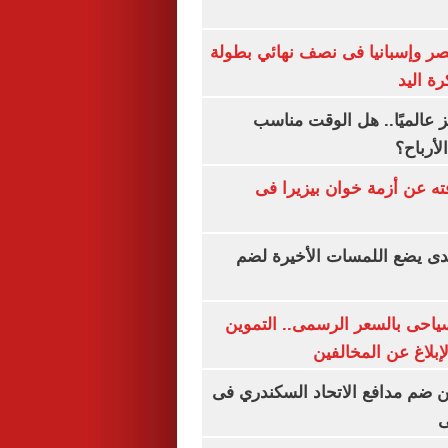
صر وإسبانيا فى نصف نهائي بطولة
رة اليد
 عالميًا.. هل الوقت مناسب
لأرباح؟
ته عن أزمة خوان بيزيرا فى
ندى يضع اللمسات الأخيرة لضم
سياحى بالسعر الرسمى.. التموين
بلاغ عن المخالفين
 ضم مدافع الاتحاد السكندري فى
ى