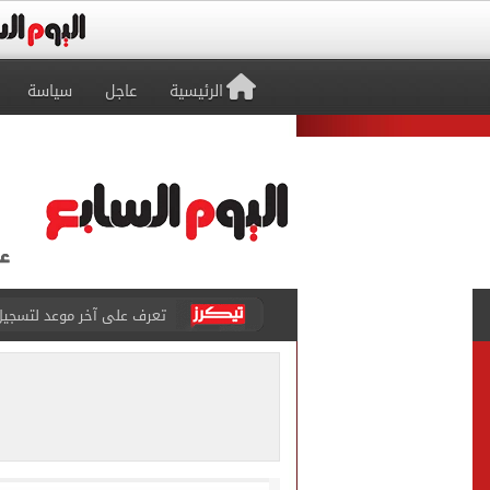
الرئيسية
عاجل
سياسة
تعرف على آخر موعد لتسجيل رغ
متى تنتهى تظلمات الثانوية العامة 2026.. والفترة المتبقية
بيزيرا يتمسك بالرحيل عن ال
هل تريد محمد صلاح؟.. القصة
توقعات تنسيق شبه نهائية.. 
مكتب التنسيق: إتاحة تعديل