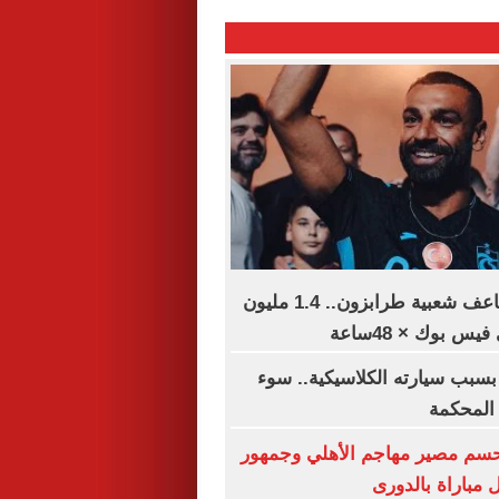
محمد صلاح يضاعف شعبية طرابزون.. 1.4 مليون
س بوك × 48ساعة
بسبب سيارته الكلاسيكية.. سوء
 المحكمة
تحسم مصير مهاجم الأهلي وجمهور
مباراة بالدورى