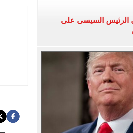
ة فى تركيا؟.. صحيفة تركية تكشف التفاصيل
اح مع طرابزون سبور فى الدوري التركي
ى الرئيس السيسى على
نسيق.. و71 ألف طالب سجلوا حتى الآن
يل ومكافآت دوري أبطال أوروبا تنتظر نجم الفراعنة