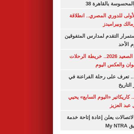
لمحسوسة بالقاهرة 38
لأولى للدوري المصري.. انطلاقة
مالك وبيراميدز
استمرار التقدم لمدارس المتفوقين
م الأحد
مواعيد قطارات الصعيد 2026.. خريطة الرحلات
وان والعكس اليوم
. تعرف على رحلة الفراعنة في
التاريخ
. كاريكاتير «اليوم السابع» يحيي
عبد العزيز
لاتصالات يعلن إعادة إتاحة خدمة
My N