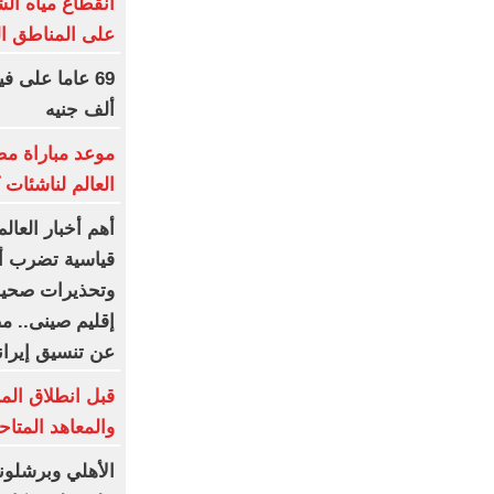
انقطاع مياه ال
على المناطق الم
ألف جنيه
موعد مباراة م
العالم لناشئات ك
أهم أخبار العا
قياسية تضرب أور
إقليم صينى.. م
عن تنسيق إيران
قبل انطلاق المرح
والمعاهد المتا