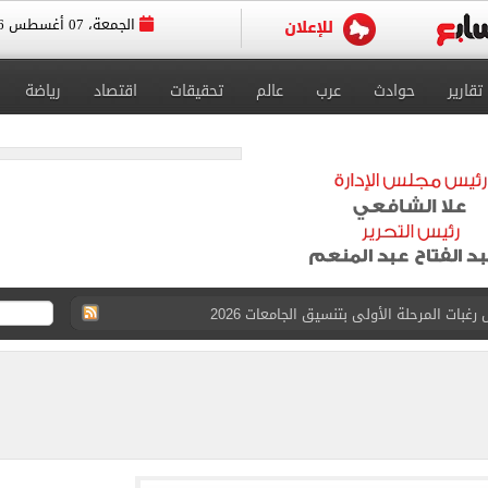
الجمعة، 07 أغسطس 2026
تقارير
حوادث
عرب
عالم
تحقيقات
اقتصاد
رياضة
بات المرحلة الأولى بتنسيق الجامعات 2026
 للتقديم إلكترونيا
زمالك ويدرس خيارات جديدة رغم رفض النادي بيعه
 الكاملة لانتقال الملك المصري إلى طرابزون سبور
القبول بكليات سياسة واقتصاد لن يقل عن 89%
 الرغبات حتى غلق المرحلة الأولى