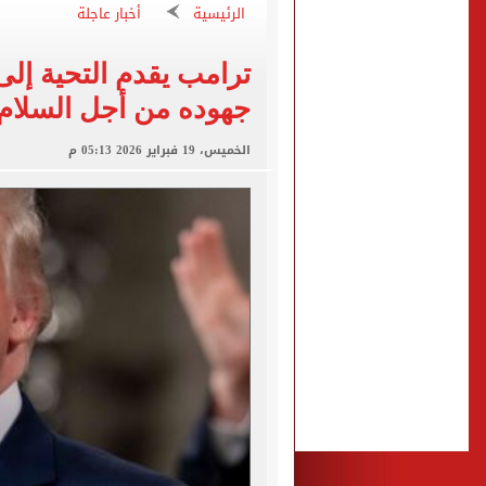
أين يصلي محمد صلاح الجمع
الرئيسية
أخبار عاجلة
موعد أول مباراة لـ محمد صل
ترامب يقدم التحية إل
إقبال على تسجيل رغبات المرحلة الأولى للت
جهوده من أجل السلام
هيثم حسن وسيلتيك.. عقد طو
الخميس، 19 فبراير 2026 05:13 م