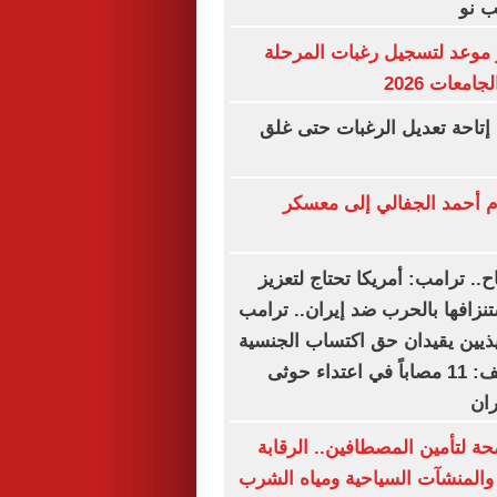
 نو
موعد لتسجيل رغبات المرحلة
امعات 2026
إتاحة تعديل الرغبات حتى غلق
م أحمد الجفالي إلى معسكر
اح.. ترامب: أمريكا تحتاج لتعزيز
تنزافها بالحرب ضد إيران.. ترامب
يذيين يقيدان حق اكتساب الجنسية
بالولادة.. التحالف: 11 مصاباً في اعتداء حوثى
ان
ة لتأمين المصطافين.. الرقابة
المنشآت السياحية ومياه الشرب