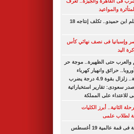
شرب فى القاهرة والجيزة.. تعرف
تأثرة والمواعيد
69 عاما على فيلم ابن حميدو.. تكلف إنتاجه 18
صر وإسبانيا فى نصف نهائي كأس
رة اليد
لم والعرب حتى الظهيرة.. موجة حر
وبا.. حرائق وانهيار كهرباء
وتحذيرات صحية.. زلزال بقوة 4.9 درجة يضرب
صدر سعودى: تقارير استخباراتية
ى للاعتداء على المملكة
لة الثانية.. أبرز الكليات
حة لطلاب علمى
الأهلي وبرشلونة فى قمة عالمية 19 أغسطس