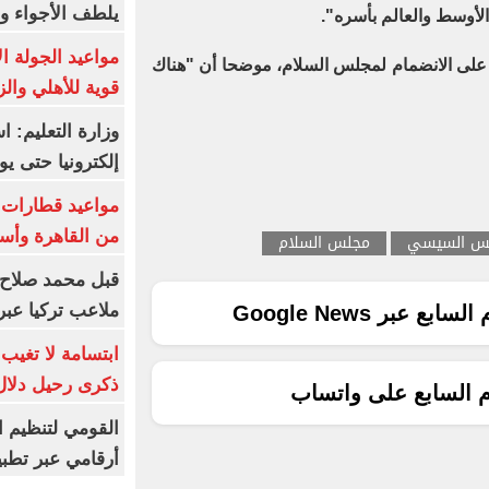
يلطف الأجواء وا
أوسط والعالم بأسره".
مواعيد الجولة ا
 على الانضمام لمجلس السلام، موضحا أن "هناك
قوية للأهلي والز
وزارة التعليم: 
إلكترونيا حتى يو
من القاهرة وأس
يس السيسي
مجلس السلام
قبل محمد صلاح.
ملاعب تركيا عبر 
ع عبر Google News
ابتسامة لا تغيب.
ذكرى رحيل دلال 
م السابع على واتساب
القومي لتنظيم ا
أرقامي عبر تطبيق TRA