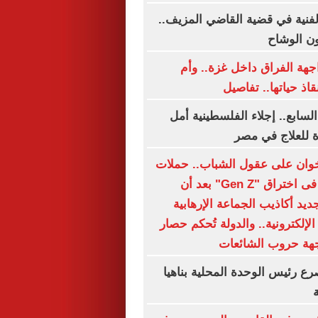
الفنية في قضية القاضي المزيف..
ن الوشاح
هة الفراق داخل غزة.. وأم
قاذ حياتها.. تفاصيل
السابع.. إجلاء الفلسطينية أمل
 للعلاج في مصر
وان على عقول الشباب.. حملات
التضليل تفشل فى اختراق "Gen Z" بعد أن
يد أكاذيب الجماعة الإرهابية
لإلكترونية.. والدولة تُحكم حصار
هة حروب الشائعات
ع رئيس الوحدة المحلية بناهيا