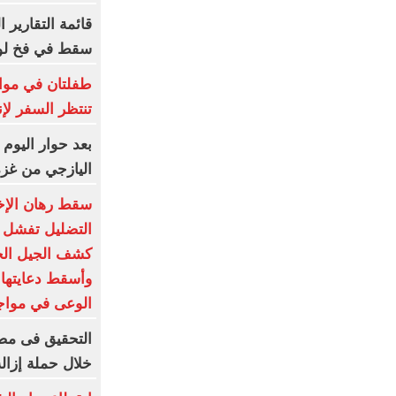
قائمة التقارير 
سقط في فخ لو
طفلتان في مواج
تنتظر السفر لإن
بعد حوار اليوم 
اليازجي من غزة
سقط رهان الإخ
كشف الجيل الجد
وأسقط دعايتها ا
الوعى في مواج
التحقيق فى مصر
خلال حملة إزالة