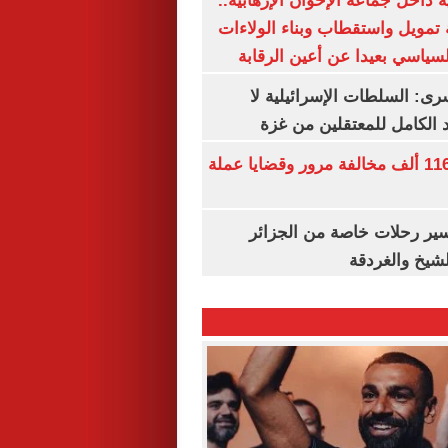
 داخل جماعة الإخوان الإرهابية..
تمويل واستقطاب وبناء الولاءات
لسياسي بعيدا عن أعين الرقابة
رى: السلطات الإسرائيلية لا
الكامل للمعتقلين من غزة
الداخلية تضبط 116 ألف مخالفة مرور وقضايا عملة
ير رحلات خاصة من الجزائر
لشيخ والغردقة