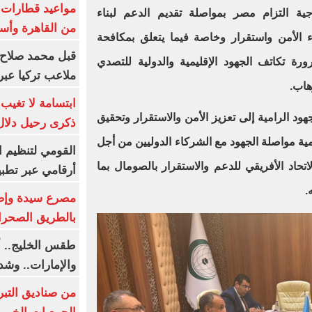
ية التزام مصر بمواصلة تقديم الدعم لبناء
من القاهرة وأس
 الأمن واستقرار وخاصة فيما يتعلق بمكافحة
قبل محمد صلاح.
رة تكاتف الجهود الإقليمية والدولية للتصدي
ملاعب تركيا عبر 
هاب.
ابتسامة لا تغيب.
ود الرامية إلى تعزيز الأمن والاستقرار وتحقيق
ذكرى رحيل دلال 
مية مواصلة الجهود مع الشركاء الدوليين من أجل
القومي لتنظيم ا
حاد الأفريقي للدعم والاستقرار بالصومال بما
أرقامي عبر تطبيق TRA
.
بالطريق الصحرا
طقس الخليج.. أ
والإمارات.. وشد
من صناديق التبر