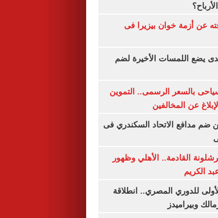
لأرباح؟
ته عن أزمة خوان بيزيرا فى
ندى يضع اللمسات الأخيرة لضم
سياحى بالسعر الرسمى.. التموين
بلاغ عن المخالفين
 ضم مدافع الاتحاد السكندري فى
ى
شلونة القادمة.. الأهلي وظهور
بد الكريم
لأولى للدوري المصري.. انطلاقة
مالك وبيراميدز