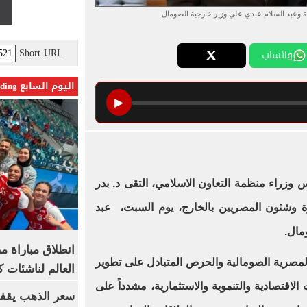
جية وعبد السلام عبدي علي وزير خارجية الصومال
Short URL
واتساب
اليوم السابع Trending
▶
 وزراء منظمة التعاون الاسلامي، التقى د. بدر
رة وشئون المصريين بالخارج، يوم السبت، عبد
مال.
انطلاق مباراة م
المصرية الصومالية والحرص المتبادل على تطوير
العالم لناشئات ك
 الاقتصادية والتنموية والاستثمارية، مشدداً على
سعر الذهب يقفز