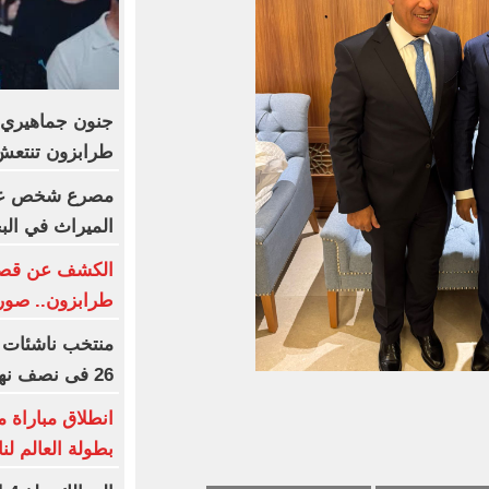
جنون جماهيري 
طرابزون تنتعش بـ12 مليون
مصرع شخص على
الميراث في الب
الكشف عن قصر 
طرابزون.. صور
26 فى نصف نهائى بطولة العالم
انطلاق مباراة 
بطولة العالم لن