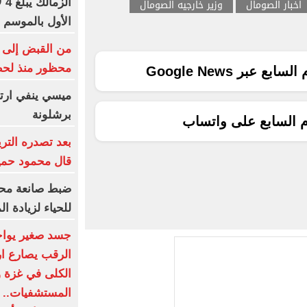
اخبار الصومال
وزير خارجيه الصومال
ال
الأول بالموسم ا
من القبض إلى ا
محظور منذ لح
ع عبر Google News
ميسي ينفي ارتبا
برشلونة
م السابع على واتساب
بعد تصدره التري
قال محمود حميد
ضبط صانعة محت
للحياء لزيادة ا
جسد صغير يواجه
الرقب يصارع ا
الكلى في غزة 
المستشفيات.. و