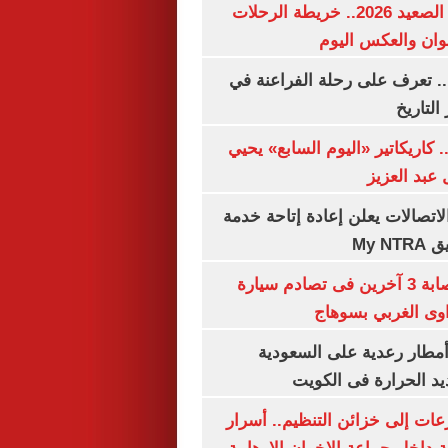
مواعيد قطارات الصعيد 2026.. خريطة الرحلات
وان والعكس اليوم
. تعرف على رحلة الفراعنة في
التاريخ
. كاريكاتير «اليوم السابع» يحيي
عبد العزيز
لاتصالات يعلن إعادة إتاحة خدمة
My N
مصرع سيدة وإصابة 3 آخرين فى تصادم سيارة
وى الغربي بسوهاج
مطار رعدية على السعودية
يد الحرارة فى الكويت
عات إلى خزائن التنظيم.. أسرار