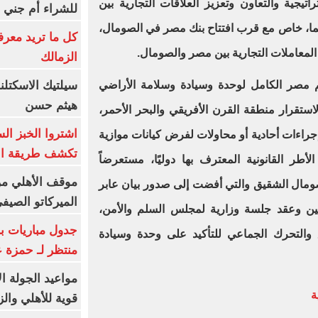
اتيجية والتعاون وتعزيز العلاقات التجارية بين
للشراء أم جني ا
 لهما، خاص مع قرب افتتاح بنك مصر في الصومال،
كل ما تريد معرف
المعاملات التجارية بين مصر والصومال.
الزمالك
سيلتيك الاسكتل
 مصر الكامل لوحدة وسيادة وسلامة الأراضي
هيثم حسن
لاستقرار منطقة القرن الأفريقي والبحر الأحمر،
اشتروا الخبز ال
إجراءات أحادية أو محاولات لفرض كيانات موازية
تكشف طريقة الإ
طر القانونية المعترف بها دوليًا، مستعرضاً
موقف الأهلي من
صومال الشقيق والتي أفضت إلى صدور بيان عابر
الميركاتو الصيف
تين دوليتين وعقد جلسة وزارية لمجلس السلم والأمن،
جدول مباريات بر
 والتحرك الجماعي للتأكيد على وحدة وسيادة
منتظر لـ حمزة ع
مواعيد الجولة ا
ة
قوية للأهلي والز