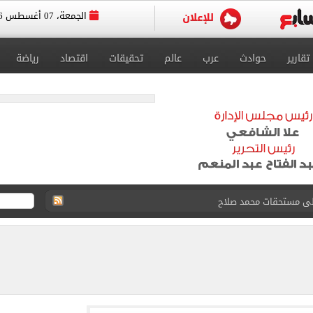
الجمعة، 07 أغسطس 2026
تقارير
حوادث
عرب
عالم
تحقيقات
اقتصاد
رياضة
ى نصف نهائى بطولة العالم
 رأسية وائل جمعة فى مران الأهلي تستحضر أمجاد الصخرة
ى معسكر إسبانيا.. جلسة عموتة وفقرة بدنية.. صور
 فى نصف نهائي بطولة العالم لناشئات كرة اليد