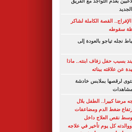
زمالك يبلغ 4 لاعبين بعدم التواجد مع الفريق
لجديد
لإفراج.. القصة الكاملة لشاكر
ظة سقوطه
ط نجله تياجو بالعودة إلى
ند بسبب حفل زفاف ابنته.. ماذا
ة عن علاقته ببناته
وى لرقصها بملابس خادشة
لمشاهدات
 مرضا كبيرا.. الطفل بلال
رتفاع ضغط الدم ومضاعفات
وسط نقص العلاج داخل
والدته كل يوم تأخير في علاجه