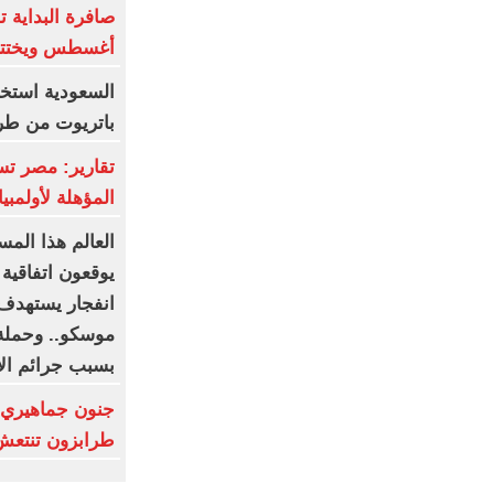
أغسطس ويختتم
باتريوت من طراز "3
المؤهلة لأولمب
العالم هذا المس
يوقعون اتفاقية
انفجار يستهدف 
موسكو.. وحملة
بسبب جرائم الا
جنون جماهيري 
طرابزون تنتعش بـ12 مليون