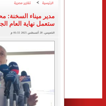
"تنظيم الاتصالات": تسجيل ا
الرئيسية
تقارير مصرية
مشاهد ساحرة على شاطئ رأس
مدير ميناء السخنة: 
الكشف عن قصر محمد صلاح ا
ستعمل نهاية العام الج
الاتحاد التركي يمنح طرابز
الخميس، 28 أغسطس 2025 01:55 م