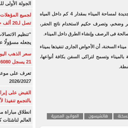
الجولة الأولى ل
وأشار إلى أنه تم إضافة مساحات جديدة لمساحة الميناء بمقدار 4 كم داخل المياه
تصل لـ20 ألف جنيه
ير وضخم، وتصرف حكيم لاستخدام ناتج الحفر،
لصالحة فى الرصف وإنشاء الطرق داخل الميناء.
"تنظيم الاتصال
يجعله مسؤولًا عن
يناء السخنة، أن الأحواض الجارى تنفيذها بميناء
بالميناء وتسمح لتراكى السفن بكافة أنواعها،
21 يسجل 6080 جنيها
شطة.
تعرف على موعد 
2026/2027
القبض على إبرا
بالتجمع تنفيذا ل
انطلاق مباراة م
لسخنة
هاتشيسون
الموانئ المصرية
العالم لناشئات ك