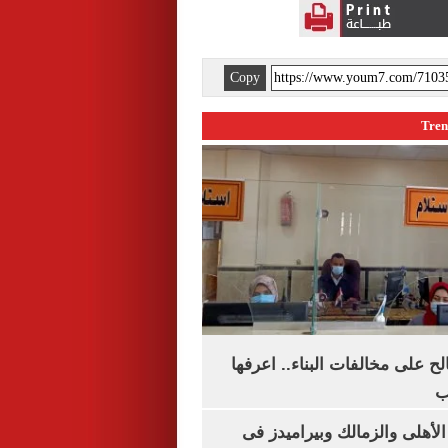
Copy
الح على مخالفات البناء.. اعرفها
ب
لأهلى والزمالك وبيراميدز فى