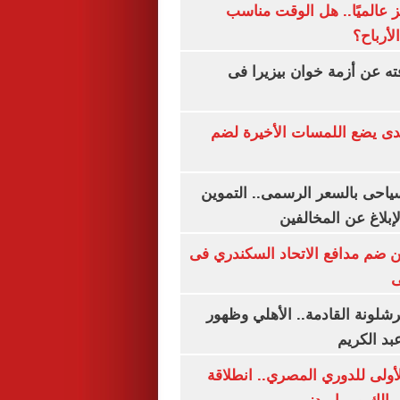
 عالميًا.. هل الوقت مناسب
لأرباح؟
ته عن أزمة خوان بيزيرا فى
ندى يضع اللمسات الأخيرة لضم
سياحى بالسعر الرسمى.. التموين
بلاغ عن المخالفين
 ضم مدافع الاتحاد السكندري فى
ى
شلونة القادمة.. الأهلي وظهور
بد الكريم
لأولى للدوري المصري.. انطلاقة