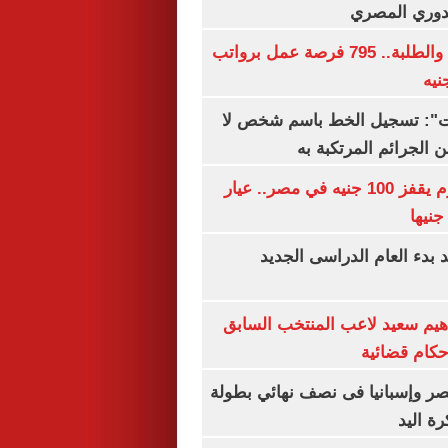
لدوري المصري
لجميع المؤهلات والطلبة.. 795 فرصة عمل برواتب
ات": تسجيل الخط باسم شخص لا
 الجرائم المرتكبة به
سعر الذهب اليوم يقفز 100 جنيه في مصر.. عيار
بدء العام الدراسى الجديد
هيم سعيد لاعب المنتخب السابق
أحكام قضائية
صر وإسبانيا فى نصف نهائي بطولة
رة اليد