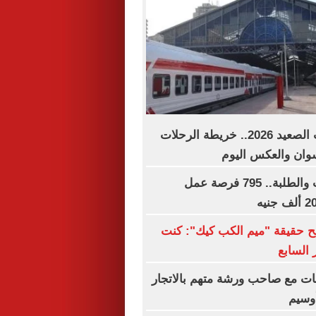
مواعيد قطارات الصعيد 2026.. خريطة الرحلات
وان والعكس اليوم
لجميع المؤهلات والطلبة.. 795 فرصة عمل
ح حقيقة "ميم الكب كيك": كنت
 السابع
ات مع صاحب ورشة متهم بالاتجار
وسيم