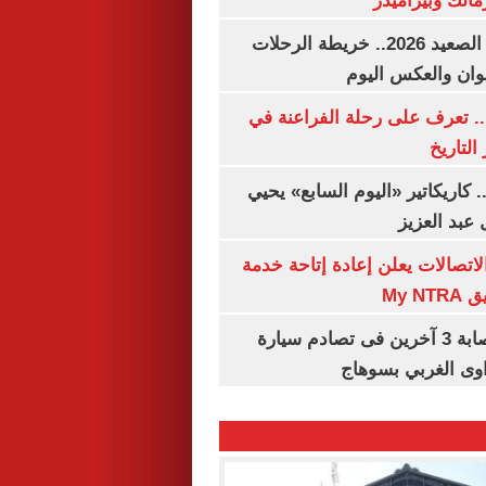
مالك وبيراميدز
مواعيد قطارات الصعيد 2026.. خريطة الرحلات
وان والعكس اليوم
. تعرف على رحلة الفراعنة في
التاريخ
. كاريكاتير «اليوم السابع» يحيي
عبد العزيز
لاتصالات يعلن إعادة إتاحة خدمة
My N
مصرع سيدة وإصابة 3 آخرين فى تصادم سيارة
وى الغربي بسوهاج