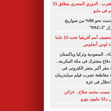
صافرة البداية تقترب.. الدوري المصري ينطلق 21
 فى مايو
السعودية استخدمت نحو 86% من صواريخ
PAC-"
تقارير: مصر تستضيف أمم أفريقيا تحت 23 عاما
ياد لوس أنجلوس
اء.. السعودية وتركيا وباكستان
 دفاع مشترك فى مكة المكرمة..
مقر أكبر متجر الكترونى فى
 مقاطعة تضرب فيلم سبايدرمان
حتلال فى غزة
بسبب محمد صلاح.. خزائن
 يورو