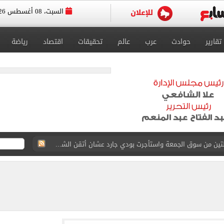
السبت، 08 أغسطس 2026
تقارير
حوادث
عرب
عالم
تحقيقات
اقتصاد
رياضة
القاضي المزيف: اشتريت بدلتين من سوق الجمعة واستأجرت بودي جارد عشان أتقن الشخصية
ة الأهلي على كأس خوان جامبر
على مستحقات محمد صلاح
ى نصف نهائى بطولة العالم
 رأسية وائل جمعة فى مران الأهلي تستحضر أمجاد الصخرة
ى معسكر إسبانيا.. جلسة عموتة وفقرة بدنية.. صور