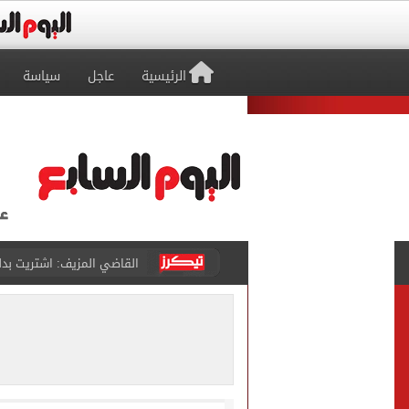
الرئيسية
عاجل
سياسة
برشلونة يطرح تذاكر مواجه
طرابزون سبور ينفي الحجز 
منتخب ناشئات كرة اليد يخسر أمام إسبانيا 27 - 26 ف
قفزة أعادت الزمن الجميل..
الأهلي ينهي مرانه الأول ف