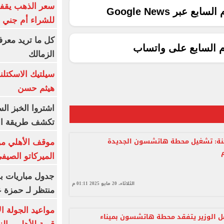
سعر الذهب يقفز
ع عبر Google News
للشراء أم جني ا
كل ما تريد معرف
م السابع على واتساب
الزمالك
سيلتيك الاسكتل
هيثم حسن
اشتروا الخبز ال
تكشف طريقة الإ
خنة: تشغيل محطة هاتشسون الجديدة
موقف الأهلي من
الميركاتو الصيف
جدول مباريات بر
الثلاثاء، 20 مايو 2025 01:11 م
منتظر لـ حمزة ع
مواعيد الجولة ا
ل الوزير يتفقد محطة هاتشسون بميناء