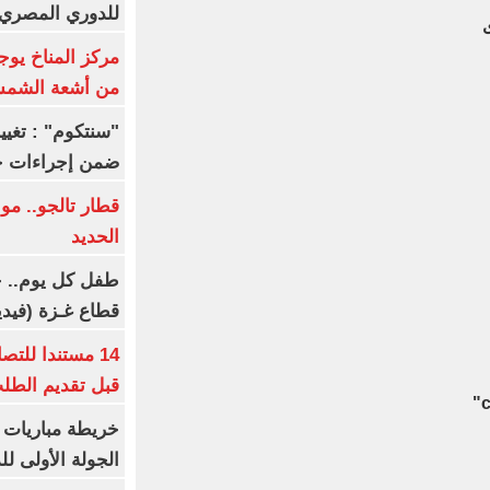
للدوري المصري 8 مار
ى
مركز المناخ يوج
من أشعة الشم
ضمن إجراءات ح
قطار تالجو.. م
الحديد
طفل كل يوم.. ح
قطاع غـزة (فيدي
14 مستندا للتص
قبل تقديم الطل
خريطة مباريات ا
الجولة الأولى ل