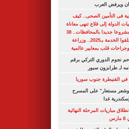
ان ويرفض العرب
حتية فى التأمين الصحى.. كيف
 الدولة إلى قلاع تنهى معاناة
الملايين؟.. 15 مشروعا جديدا بالمحافظات.. 38
مليون مواطن تلقوا الخدمة بـ2025.. وزراعة
جراحات قلب بمعايير عالمية
م نجوم الدوري التركي برقم
مه لـ طرابزون سبور
 في القنيطرة جنوب سوريا
شعر مستعار" على المسرح
إسكندرية غدا
نطلاق مباريات المرحلة النهائية
رس