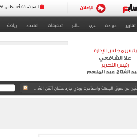
السبت، 08 أغسطس 2026
تقارير
حوادث
عرب
عالم
تحقيقات
اقتصاد
رياضة
ة الأهلي على كأس خوان جامبر
على مستحقات محمد صلاح
ى نصف نهائى بطولة العالم
 رأسية وائل جمعة فى مران الأهلي تستحضر أمجاد الصخرة
ى معسكر إسبانيا.. جلسة عموتة وفقرة بدنية.. صور