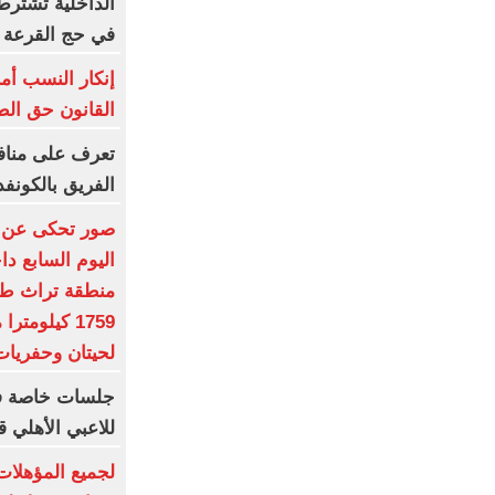
الداخلية تشترط
في حج القرعة
إنكار النسب أم
القانون حق ال
تعرف على مناف
الفريق بالكونفد
اليوم السابع دا
منطقة تراث طبي
1759 كيلومت
لحيتان وحفريات
جلسات خاصة فى
للاعبي الأهلي 