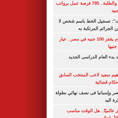
لجميع المؤهلات والطلبة.. 795 فرصة عمل برواتب
ات": تسجيل الخط باسم شخص لا
 الجرائم المرتكبة به
سعر الذهب اليوم يقفز 100 جنيه في مصر.. عيار
بدء العام الدراسى الجديد
هيم سعيد لاعب المنتخب السابق
أحكام قضائية
صر وإسبانيا فى نصف نهائي بطولة
رة اليد
 عالميًا.. هل الوقت مناسب