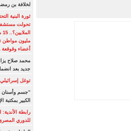
لخلافة بن رمض
ثورة البنية الت
تحولت مستشفيات
أعضاء وقوقعة و
محمد صلاح يزاح
جديد بعد انضما
توغل إسرائيلي
"جسم وأسنان و
الكبير بمكتبة ال
رابطة الأندية: ا
للدوري المصري 8 ما