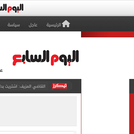
الرئيسية
عاجل
سياسة
برشلونة يطرح تذاكر مواجه
طرابزون سبور ينفي الحجز 
منتخب ناشئات كرة اليد يخسر أمام إسبانيا 27 - 26 ف
قفزة أعادت الزمن الجميل..
الأهلي ينهي مرانه الأول ف