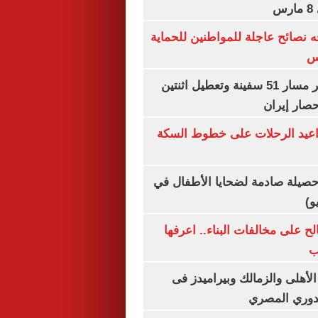
س
ه نصائح عاجلة للمواطنين للحماية
س
"سنتكوم" : تغيير مسار 51 سفينة وتعطيل اثنتين
صار إيران
واعيد الرحلات على خطوط السكة
صيلة صادمة لضحايا الأطفال في
و)
الح على مخالفات البناء.. اعرفها
ب
لأهلى والزمالك وبيراميدز فى
لدوري المصري