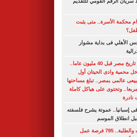
 سريان الرقم القومي للتقديم
ام محكمة الأسرة.. متى يثبت
طفل؟
س الأهلي فى بداية مشوار
رالية
صور تحكى عن تاريخ مصر قبل 40 مليون عاما..
خل محمية وادى الحيتان أول
عى عالمى بمصر.. تبلغ مساحتها
را مربعا.. وتحتوى على هياكل كاملة
 نادرة
 إسبانيا.. عموتة يشرح فلسفته
قبل انطلاق الموسم
لجميع المؤهلات والطلبة.. 795 فرصة عمل