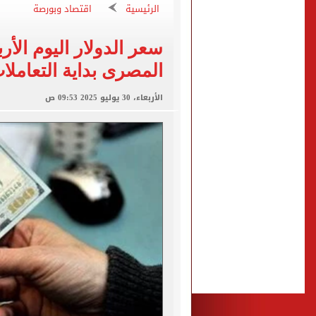
"تنظيم الاتصالات": تسجيل ا
الرئيسية
اقتصاد وبورصة
مشاهد ساحرة على شاطئ رأس
الكشف عن قصر محمد صلاح ا
المصرى بداية التعاملا
الاتحاد التركي يمنح طرابز
الأربعاء، 30 يوليو 2025 09:53 ص