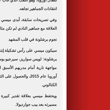
أبطال أوروبا، وهو اللقب الذي غاب ع
انتقادات الجماهير تجاهه.
وفي تصريحات سابقة، أبدى ميسي عد
العلاقة مع جماهير النادي لم تكن مثال
نجوم برشلونة في قلب المشهد
سيكون ميسي على رأس تشكيلة إنتر م
برشلونة: لويس سواريز، سيرجيو بوسك
مواجهة نارية أمام مدربهم الأسبق ل
أوروبا عام 2015، والحص
الكتالوني.
ويحتفظ ميسي بعلاقة تقدير كبيرة 
مسيرته بعد بيب جوارديولا.