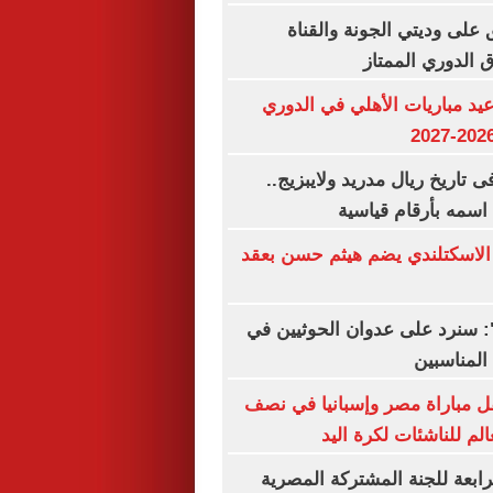
 على وديتي الجونة والقناة
اق الدوري الممتاز
د مباريات الأهلي في الدوري
بين فى تاريخ ريال مدريد ولايبزيج..
اسمه بأرقام قياسية
 الاسكتلندي يضم هيثم حسن بعقد
ة": سنرد على عدوان الحوثيين في
المناسبين
ل مباراة مصر وإسبانيا في نصف
الم للناشئات لكرة اليد
لرابعة للجنة المشتركة المصرية