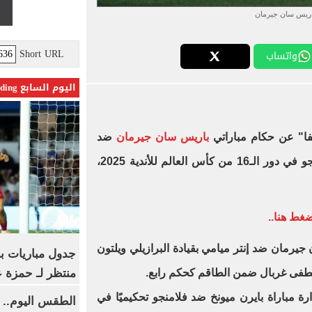
اريس سان جيرمان
Short URL
واتساب
اليوم السابع Trending
يفا" عن حكام مباراتي
باريس سان جيرمان
ضد
إنتر ميامي، وبايرن ميونخ ضد فلامنجو في دور الـ16 من كأس العالم للأندية 2025،
ضغط هنا..
يرمان ضد إنتر ميامي بقيادة البرازيلي ويلتون
جدول مباريات بر
منتظر لـ حمزة ع
صطفى غربال ضمن الطاقم كحكم رابع.
ارة مباراة بايرن ميونخ ضد فلامنجو تحكيميًا في
الطقس اليوم.. 