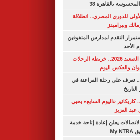
لمحسوسة بالقاهرة 38
لأولى للدوري المصري.. انطلاقة
مالك وبيراميدز
استمرار التقدم لمدارس المتفوقين
م الأحد
مواعيد قطارات الصعيد 2026.. خريطة الرحلات
وان والعكس اليوم
. تعرف على رحلة الفراعنة في
التاريخ
. كاريكاتير «اليوم السابع» يحيي
عبد العزيز
لاتصالات يعلن إعادة إتاحة خدمة
My N