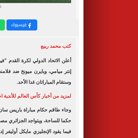
ب
فيسبوك
كتب محمد ربيع
أعلن الاتحاد الدولي لكرة القدم "ف
وستقام المباراتان غدا الأحد.
لمزيد من أخبار كأس العالم للأندية ا
وجاء طاقم حكام مباراة باريس سان ج
حكما للساحة، ويتواجد الجزائري م
فيما يقود الإنجليزي مايكل أوليفر إد