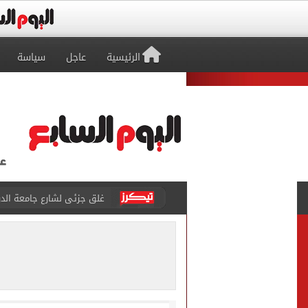
الرئيسية
عاجل
سياسة
عمرو دياب يدخل موسوعة جينيس ب
إغلاق طريق مصر أسوان الزرا
محمد صلاح يظهر على تليفزي
أسعار الذهب في مصر تتراجع.. وعيار 21 ي
الاستعلامات تفند ادعاءات 