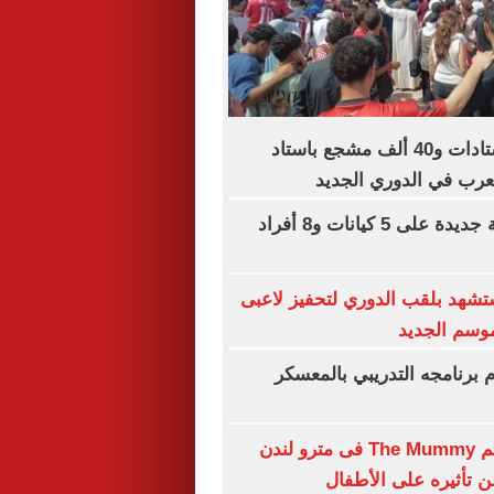
سعة كاملة للاستادات و40 ألف مشجع باستاد
لعرب في الدوري الجديد
عقوبات أمريكية جديدة على 5 كيانات و8 أفراد
شهد بلقب الدوري لتحفيز لاعبى
موسم الجديد
وم برنامجه التدريبي بالمعسكر
حظر بوستر فيلم The Mummy فى مترو لندن
تأثيره على الأطفال