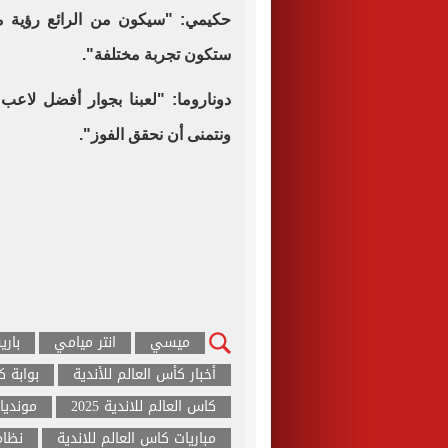
حكيمي: "سيكون من الرائع رؤية مي
ستكون تجربة مختلفة".
دوناروما: "لعبنا بجوار أفضل لاعب
ونتمنى أن نحقق الفوز".
ميسي
انتر ميامي
بار
أخبار كأس العالم للأندية
بوابة ك
كاس العالم للاندية 2025
مونديال
مباريات كاس العالم للاندية
نظام 