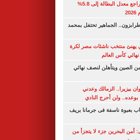
جهاز الإحصاء: تراجع معدل البطالة إلى 5.8%
20
رابزون.. الجماهير تحتفل بمحمد
يهنئ منتخب ناشئات مصر لكرة
نهائي كأس العالم
من الصين ويتأهلن لنصف نهائي
ان بيزيرا.. الزمالك وعدني
بوعده.. ولن أحرج النادي
اب بعبوة ناسفة فى جرمانا بريف
أمن البحرين جزء لا يتجزأ من