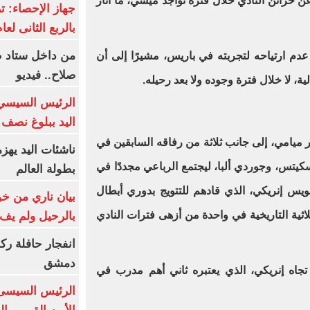
ن خزائن النادي خلال فترة تواجد ميسي، ما أثار
بالربع الثانى لعام 26
من داخل ستاد ط
م ارتياحه لتجربته في باريس، مشيرًا إلى أن
صلاح.. فيديو
ية، لا خلال فترة وجوده ولا بعد رحيله.
الرئيس السيسي 
اليد ببلوغ نصف 
يامي، إلى جانب ثلاثة من رفاقه السابقين في
ناشئات اليد يهز
يتس، وجوردي ألبا، ليجتمع الرباعي مجددًا في
بطولة العالم
ويس إنريكي، الذي قادهم للتتويج بدوري أبطال
بيان ناري من خو
ول على الثلاثية التاريخية في واحدة من أزهى فترات النادي
بالرحيل ولم يف 
انفجار حافلة رك
دمشق
تجاه إنريكي، الذي يعتبره ثاني أهم مدرب في
الرئيس السيسى: 