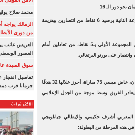
الأمن القومى ا
نحو دور الـ 16
محمد صلاح يوقع 
باريس سان جيرمان: تصدّر المجموعة الثانية برصيد 6 نقاط من انتصارين وهزيمة
الزمالك يواجه أ
من دورى الأبطا
العريس غائب يو
إنتر ميامي: احتل المركز الثاني في المجموعة الأولى بـ5 نقاط، من تعادلين أمام
العصور الوسطى
وانتصار على بورتو البرتغالي.
سوق السيدة عائ
تفاصيل انفجار ع
خلال مشواره مع باريس سان جيرمان، خاض ميسي 75 مباراة، أحرز خلالها 32 هدفًا
جرمانا قرب دمش
 أن يغادر الفريق وسط موجة من الجدل الإعلامي
الأكثر قراءة
لمغربي أشرف حكيمي، والإيطالي جيانلويجي
في هذه المرحلة من البطولة: