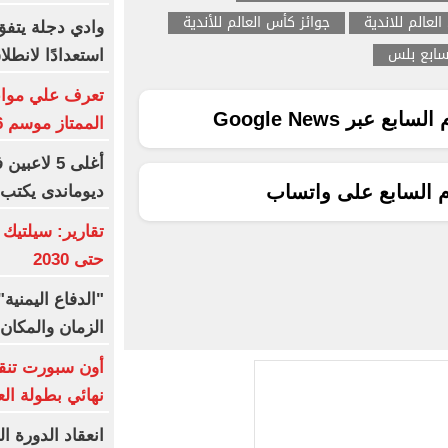
العالم للاندية
جوائز كأس العالم للأندية
وادي دجلة يتفق
لسابع بلس
استعدادًا لانطل
تعرف علي مواعي
ع عبر Google News
الممتاز موسم 2026-2027
أغلى 5 لاع
م السابع على واتساب
ديوماندى يكتب 
تقارير: سيلتيك
حتى 2030
"الدفاع اليمني
الزمان والمكان 
أون سبورت تنق
نهائي بطولة الع
انعقاد الدورة ا