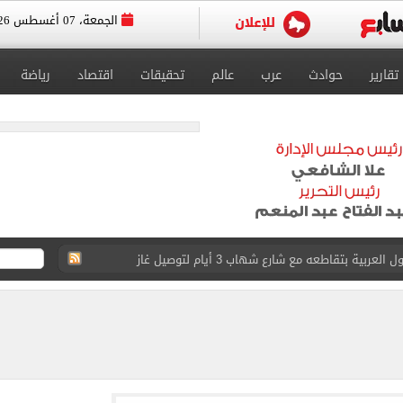
الجمعة، 07 أغسطس 2026
تقارير
حوادث
عرب
عالم
تحقيقات
اقتصاد
رياضة
عد تصدره قائمة بيلبورد عربية لـ68 أسبوعا
عى الغربى كليا من المنيب للعياط.. اعرف التحويلات
ون اليوم السابع فى حفل تقديمه باستاد طرابزون.. فيديو
سجل هذا الرقم
ذا صن وميرور حول علاج سيدة بريطانية في شرم الشيخ