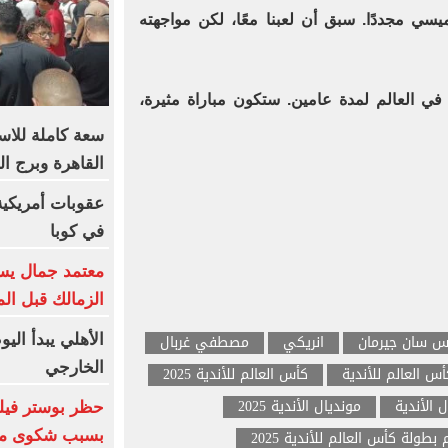
سي مجددًا. سبق أن لعبنا معًا، لكن مواجهته
 في العالم لمدة عامين. ستكون مباراة مثيرة،
القاهرة وبرج ا
في كوبا
معتمد جمال يست
الزمالك قبل ال
يس سان جيرمان
انريكي
مصطفي غربال
الأهلي يبدأ الي
الخارجي
أس العالم للأندية
كأس العالم للأندية 2025
 الأندية
مونديال الأندية 2025
بطولة كأس العالم للأندية 2025
بسبب شكوى من 