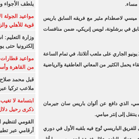
يلطف الأجواء وا
 مساء.
مواعيد الجولة ا
يل ميسي لاصطدام مثير مع فريقه السابق باريس
قوية للأهلي والز
ابق في برشلونة، لويس إنريكي، ضمن منافسات
وزارة التعليم: 
إلكترونيا حتى يو
وتُقام المباراة المنتظرة يوم الأحد 29 يونيو الجاري على ملعب أتلانتا، في تمام الساعة
قاء يحمل الكثير من المعاني العاطفية والرياضية
من القاهرة وأس
قبل محمد صلاح.
ملاعب تركيا عبر 
ابتسامة لا تغيب.
لميسي، الذي دافع عن ألوان باريس سان جيرمان
ذكرى رحيل دلال 
القومي لتنظيم ا
 للفريق الباريسي تُوج فيه بلقبه الأول في دوري
أرقامي عبر تطبيق TRA