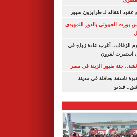
لمصرى
عقود انتقاله لـ طرابزون سبور
س بورت الجيبوتى بالدور التمهيدى
ل
م الزفاف.. أغرب عادة زواج فى
 استمرت لقرون
شة.. جنة طيور الزينة فى مصر
بوة ناسفة بحافلة في مدينة
ق.. فيديو