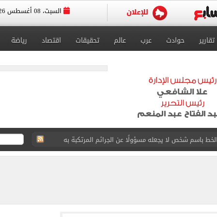
السبت، 08 أغسطس 2026
تقارير
حوادث
عرب
عالم
تحقيقات
اقتصاد
رياضة
 البر في أجواء صيفية مميزة.. فيديو
لفاخر فى طرابزون.. صور
ون سبور رخصة مشاركة محمد صلاح
القاضي المزيف: اشتريت بدلتين من سوق الجمعة واستأجرت بودي جارد عشان أتقن الشخصية
ة الأهلي على كأس خوان جامبر