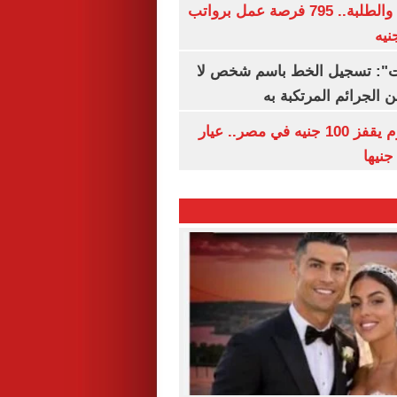
لجميع المؤهلات والطلبة.. 795 فرصة عمل برواتب
ات": تسجيل الخط باسم شخص لا
 الجرائم المرتكبة به
سعر الذهب اليوم يقفز 100 جنيه في مصر.. عيار