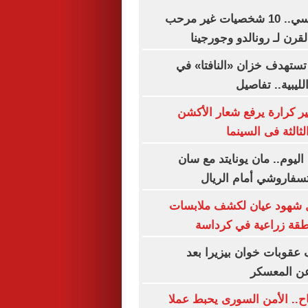
على رأسهم ميسي.. 10 شخصيات غير مرحب
قرن لـ رونالدو وجورجينا
تستهدف خزان «النافتا» في
لليبية.. تفاصيل
ير كرارة يرفع شعار الأكشن
ثالثة فى السينما
اليوم.. مان يونايتد مع سان
تسفاروشي أمام الريال
ال شهود عيان لكشف ملابسات
قة زراعية في كرداسة
عقوبات خوان بيزيرا بعد
عن المعسكر
اح.. الأمن السورى يحبط عملا