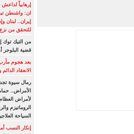
إرهابياً لداعش
ان: واشنطن ت
إيران.. لبنان و
للتحقق من نزع
من التيك توك إ
قضية البلوجر أ
بعد هجوم مأرب.
الانعقاد الدائم 
رمال سيوة تجدد
الأمراض.. حمام
لأمراض العظام..
الروماتيزم والر
السياحة العلاج
إنكار النسب أم