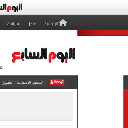
الرئيسية
عاجل
سياسة
مشاهد ساحرة على شاطئ رأس
الكشف عن قصر محمد صلاح ا
الاتحاد التركي يمنح طرابز
برشلونة يطرح تذاكر مواجه