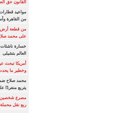
القانون حق ال
من القاهرة وأس
من قطعة أرض إلى
على محمد صلا
خسارة ناشئات ا
العالم بتشيلى
أمريكا تبحث عن
وخطير ما يحدث
محمد صلاح ضمن ا
يتربع منفردًا ع
مصرع شخصين وإ
ربع نقل محملة ب