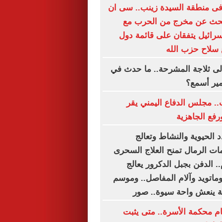
 فى منطقة السيدة زينب.. سى ان
بحث عن مخرج من الحرب مع
إسرائيل يتفقان على قائمة دول
 سلاح حزب الله
لى ثلاجة المشرحة.. ما حدث في
مير أسمع؟
. مجلس الدفاع اليمني يقر
ورفع الجاهزية
 الحيوية والنشاط وتعالج
ات الرمال تمنح العلاج السحرى
 الدفن بجبل الدكرور يعالج
وماتويد وآلام المفاصل.. وموسم
ية ينعش واحة سيوة.. صور
ام محكمة الأسرة.. متى يثبت