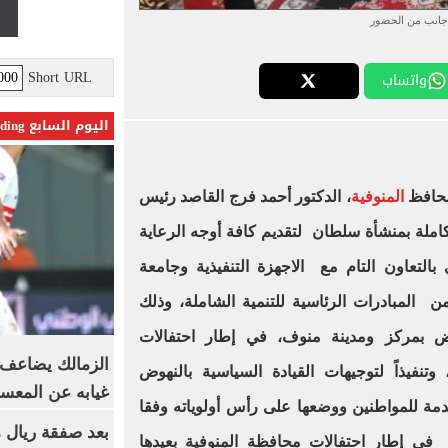
جانب من الحضور
Short URL
واتساب
اليوم السابع Trending
 محافظ
المنوفية
، الدكتور أحمد فرج القاصد رئيس
تكاملة بمنشأة سلطان لتقديم كافة أوجه الرعاية
بالتعاون التام مع الاجهزة التنفيذية وجامعة
 المبادرات الرئاسية للتنمية الشاملة، وذلك
يض بمركز ومدينة منوف، في إطار احتفالات
الزمالك يضاعف ع
لمحافظة بعيدها القومي الـ 119، وتنفيذاً لتوجيهات القيادة السياسية بالنهوض
غيابه عن المعس
قدمة للمواطنين ووضعها على رأس أولوياته وفقا
بعد صفقة ريال م
 في إطار احتفالات محافظة المنوفية بعيدها