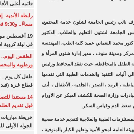
قائمة أغلى الأفا
 نائب رئيس الجامعة لشئون خدمة المجتمع،
مساءً.. و9:30 فى رمضان
يس الجامعة لشئون التعليم والطلاب، الدكتور
19 أغسطس موعد
كتور محمد النعماني عميد كلية الطب، المهندسة
فى ليلة كروية اس
ركز ومدينة منوف ، مدير إدارة شئون المرأة و
الطقس اليوم.. ش
ة الطفل بالمحافظة، حيث تفقد المحافظ ورئيس
ورطوبة والمحسوسة ب
لي آليات التنفيذ والخدمات الطبية التي تقدمها
طفل كل يوم.. ح
قطاع غـزة (فيدي
طنة ، الرمد ، الصدر ، الجلدية ، الأطفال ، أنف
مبادرات وزارة الصحة للكشف المبكر عن الاورام
14 مستندا للتص
قبل تقديم الطل
ض ضغط الدم وقياس السكر.
خريطة مباريات ا
مستلزمات الطبية والعلاجية لتقديم خدمة صحية
الجولة الأولى ل
ة العامة لمحو الأمية وتعليم الكبار بالمنوفية ،