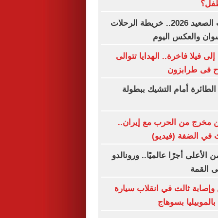
طفل؟
مواعيد قطارات الصعيد 2026.. خريطة الرحلات
وان والعكس اليوم
 فيلا فاخرة.. الهدايا تتوالى
ح فى طرابزون
لطائرة أمام التشيك ببطولة
 مخرج من الحرب مع إيران..
 في الضفة (فيديو)
لأعلى أجرًا عالميًا.. ورونالدو
لى القمة
صابة ثالث في انقلاب سيارة
الموبيليا بسوهاج