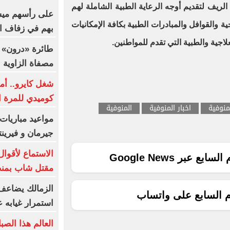
الريف لتقديم أوجه الرعاية الطبية الشاملة لهم
 والقوافل والمبادرات الطبية بكافة الإمكانيات
بهم في زفاف ال
لاجية والطبية التي تقدم للمواطنين.
طائرة «درون» 
مصفاة الزاوية ا
شغل كايرو.. أم
كوميدي للمرة ال
منوفية
اخبار المنوفية
المنوفية
مواعيد مباريات 
جيرمان و فيرين
الاستماع لأقو
ع عبر Google News
مقتل شاب بمنط
الزمالك يضاعف 
م السابع على واتساب
استمرار غيابه 
العالم هذا الصب