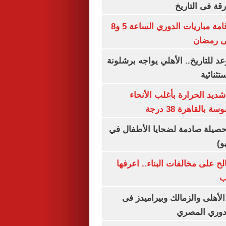
رقة فى التاريخ
رابطة الأندية: إقامة مباريات الدوري الساعة 5 و8
 للتاريخ.. الأهلي يواجه برشلونة
تثنائية
ديد الحرارة بأغلب الأنحاء
القاهرة 38 درجة
صيلة صادمة لضحايا الأطفال في
و)
الح على مخالفات البناء.. اعرفها
ب
لأهلى والزمالك وبيراميدز فى
لدوري المصري