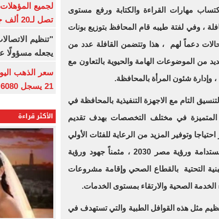
كتساب مهارات القراءة والكتابة ورفع مستوى
تصل لـ20 ألف جنيه
فلة ، وفي لفتة طيبه قام المحافظ بتوزيع بونات
"تنظيم الاتصال
الات دعماً لهم ، هذا وتتضمن القافلة عدد من
يجعله مسؤولًا عن
عديد من الموضوعات الهامة والحيوية بالتعاون مع
وإدارة شئون المرأة بالمحافظة.
21 يسجل 6080 جنيها
تنسيق التام مع الاجهزة التنفيذية بالمحافظة في
الأكثر قراءة
 المتميزة في مختلف التخصصات بهدف تقديم
حتياجا وتوفير المزيد من الرعاية للفئات الأولي
بالرعاية وتحقيقاً لأهداف التنمية المستدامة ورؤية مصر 2030 ، مثمناً جهود ورؤية
بنية التحتية بالقطاع الصحي وإقامة مشروعات
 الخدمة الصحية والارتقاء بمستوى الخدمات.
نظيم مثل هذه القوافل الطبية والتي تستهدف في