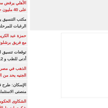
الأهلي يرفض مط
على 40 مليون جنيه سنوياً
مكتب التنسيق ي
الرغبات للمرحلة
حمزة عبد الكريم 
مع فريق برشلونة
أدنى للطب و 93.12% للأسنان
الجنيه يحد من 
الإسكان: طرح ف
منصتى الاستثمار