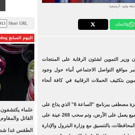
طة وقود -أرشيفية
Short URL
واتساب
اليوم السابع Trending
ن وزير التموين لشئون الرقابة على المنتجات
بر مواقع التواصل الاجتماعي أنباء حول وجود
وين بتكثيف الحملات الرقابية في كافة أنحاء
وأضاف خلال مداخلة مع الإعلامية عزة مصطفى ببرنامج "الساعة 6" الذي يذاع على
علماء يكتشفون م
قناة الحياة: "بالفعل منذ أمس، والجميع يعمل على الأرض، وتم سحب 268 عينة على
القاتل والمقاوم
محافظات، بالتنسيق مع وزارة البترول والإدارة
الطقس غدا شديد