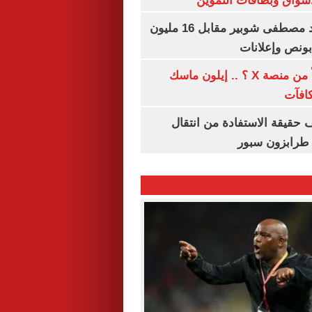
واق وبطاقات التموين
الأهلي يمدد عقد مصطفى شوبير مقابل 16 مليون
هل تتلقى أرباحاً من منصة X ؟ .. إيلون ماسك
كافآت
حقيقة الاستفادة من انتقال
طرابزون سبور