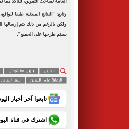
العامة لمباحث التموين، للتأكد مما ت
وتابع: "النتائج المبدئية طبقا للواق
ولكن بالرغم من ذلك يتم إرسالها لل
سيتم طرحها على الجميع".
البنزين
بنزين مغشوش
الرقابة على البنزين
سعر البنزين
تابعوا آخر أخبار اليوم الساب
اشترك في قناة اليو