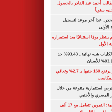
الب أحمد عبد القادر بالحصول
حذر.. غدا آخر موعد لتسجيل
 الأولى
ينتظر يومًا استثنائيًا بعد استمراره
 الأول
توقعات تنسيق الكليات شبه نهائية.. 93.43% حد
الذهب في مصر يرتفع 160 جنيها بـ 2.7% وتعافي
المكاسب
رص استثمارية متنوعة من خلال
 المصري والأجنبي
الشكاوى الحكومية: التموين تتعامل مع 17 ألف