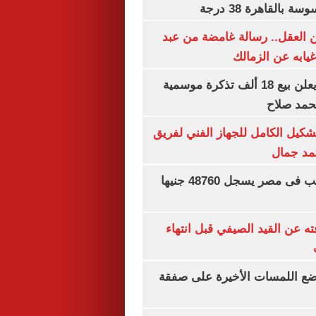
بالقاهرة 38 درجة
 العقل.. رسالة غامضة من عبد
غيابه عن الزمالك
طرابزون سبور يعلن بيع 18 ألف تذكرة موسمية
محمد صلاح
تشكيل الكامل للجهاز الفني لفريق
تمد جمال
سعر الجنيه الذهب فى مصر يسجل 48760 جنيها
ته عن القيد الصيفي قبل انتهاء
يضع اللمسات الأخيرة على صفقة