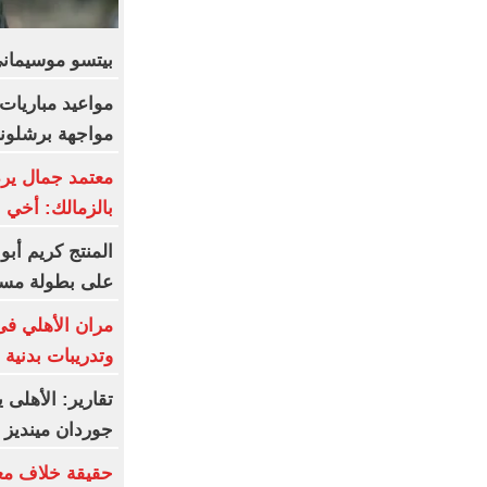
بيتسو موسيماني
مواعيد مباريات 
مواجهة برشلونة 
معتمد جمال يرد 
بالزمالك: أخي ا
المنتج كريم أب
على بطولة مسلس
مران الأهلي فى 
وتدريبات بدنية
تقارير: الأهلى
جوردان مينديز
حقيقة خلاف مع