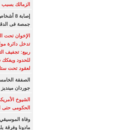
الزمالك بسبب ال
إصابة 8 
جمصة فى الدقه
الإخوان تحت الح
تدخل دائرة مواج
ربيع: تجفيف ال
للحدود ويفكك 
لعقود تحت ستار
جوردان مينديز 
الشيوخ الأمريكى
الحكومى حتى ان
وفاة الموسيقي 
مادونا وفرقة بلور 