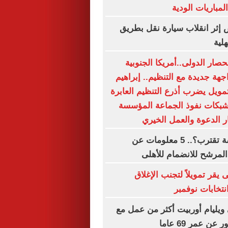
مباريات الودية
أشخاص إثر انقلاب سيارة نقل بطريق
لية
صار الدولى..أمريكا الجنوبية
هة جديدة مع التنظيم.. إبراهيم
تمويل يضرب أذرع التنظيم العابرة
شبكات نفوذ الجماعة المؤسسة
 الدعوة والعمل الخيري
الصفقة الخامسة تقترب؟.. 5 معلومات عن
المرشح للانضمام للأهلى
 يقر تمويلاً لتجنب الإغلاق
تخابات نوفمبر
ويليام أوربيت أكثر من عمل مع
عن عمر 69 عاما