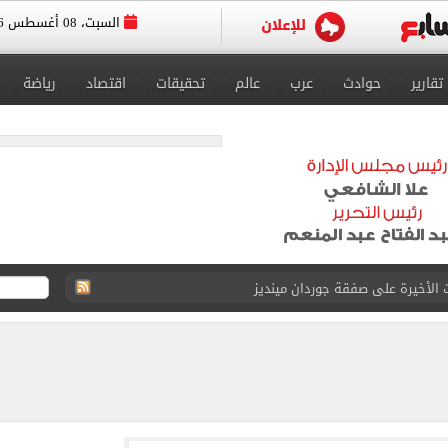
السبت، 08 أغسطس 2026
تقارير
حوادث
عرب
عالم
تحقيقات
اقتصاد
رياضة
الحصول على 40 مليون جنيه سنوياً
د الناصر محمد فى الزمالك بسبب المباريات الودية
قيا تحت 23 عاماً 2027
د صراع طويل مع المرض
 استثنائيًا بعد استمراره مع فريق برشلونة الأول