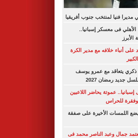
 مديرا فنيا لمنتخب جنوب أفريقيا
الأهلي فى معسكر إسبانيا..
الأبرز
على أنباء خلافه مع مدير الكرة
لكبير
و ذكري يتعاقد مع عمرو يوسف
ل جديد رمضان 2027
إسبانيا.. عموتة يحاضر اللاعبين
 وفقرة للحراس
 يضع اللمسات الأخيرة على صفقة
تمد جمال وعبد الناصر محمد فى