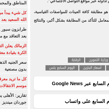
م تداوله عبر مواقع التواصل الاجتماعي".
المناطق والمحسوسة 
ع، هو مطابقة كافة العينات للمواصفات القياسية،
كل شيء يبدأ من
الله السعيد بعد 
معامل للتأكد من المطابقة بشكل أكبر، والنتائج
بعد التعاقد مع 
الزمالك يعلن ال
الكرة بقيادة مع
وزارة التموين
الرقابة
أسعار البنزين
اليوم السابع بلس
بدون مصنعية
كل ما تريد معرف
ع عبر Google News
موسم الانتقالات
تقارير: الأهلى 
م السابع على واتساب
جوردان مينديز