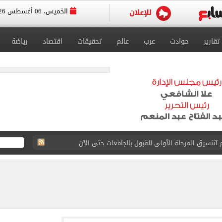
الخميس، 06 أغسطس 2026
تقارير
حوادث
عرب
عالم
تحقيقات
اقتصاد
رياضة
 إلى مثواها الأخير بعد وفاتها ليلة زفافها.. صور
ا حلال أم حرام؟.. أمين الفتوى يجيب «فيديو»