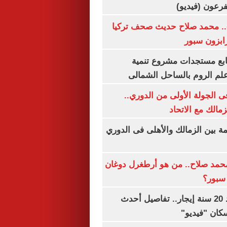
.. محمد صلاح حديث صحف تركيا
رابزون سبور
تابع مستجدات مشروع تنمية
لم الروم بالساحل الشمالى
 الجولة الأولى من الدوري..
زمالك مع الاتحاد
مة بين الزمالك والأهلى فى الدوري
مد صلاح.. من هو أرطغرل دوغان
سبور؟
شقتك ملكك بعد 20 سنة إيجار.. تفاصيل أحدث
كان "فيديو"