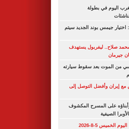
غرب اليوم في بطولة
ناشئات
 اختيار جيمس بوند الجديد سيتم
حمد صلاح.. ليفربول يستهدف
ان جيرمان
سي من الموت بعد سقوط سيارته
م
 مع إيران وأفضل التوصل إلى
بناؤه على المسرح المكشوف
لأوبرا الصيفية
مواعيد مباريات اليوم الخميس 5-8-2026