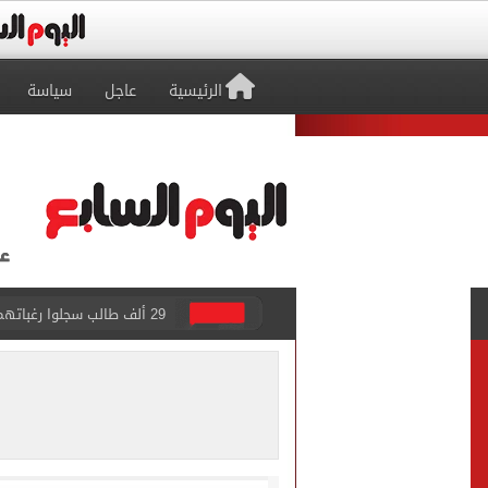
الرئيسية
عاجل
سياسة
29 ألف طالب سجلوا رغباتهم fتنسيق المرحلة الأولى للقبول بالجامعات حتى الآن
حفلات U Arena تنطلق مع الهضبة عمرو دياب ضمن «يلا ساحل 2026» بالعلمين الجديدة
الآلاف يودعون عروس الشرقية
هل التربح من السوشيال ميدي
«يلا ساحل 2026» يقدم نموذجا جديدا للتسويق السياحى عبر المحتوى التفاعلى