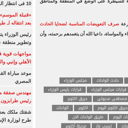
ازمة للسيطرة على الوضع في المنطقة والمناطق
10 فى انتظار الفرعون (فيديو)
«قنبلة الموسم»
بعد انتقاله لـ ط
رعة
صرف التعويضات المناسبة لضحايا الحادث
 والمواساة، داعيا الله أن يتغمدهم برحمته، وأن
رئيس الوزراء ي
وتطوير منطقة ع
مواجهات قوية فى
الأهلي وإنبي وال
موعد مباراة الق
حادث الواحات
مجلس الوزراء
المصري
قرارات مجلس الوزراء
قرارات رئيس الوزراء
مهندس صفقة مح
 مصطفى مدبولى
حريق اكتوبر
رئيس طرابزون 
حريق اكتوبر اليوم
اكتوبر
الواحات
ات اليوم
طريق الواحات الان
طرح لوزارة الإس
حات
تسرب غاز
مدينة أكتوبر