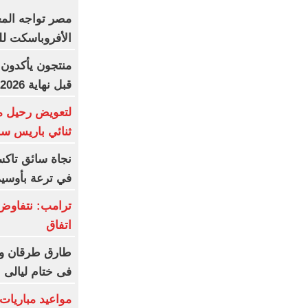
مصر تواجه الم
الأفروباسكت لل
منتجون يأكدون:
قبل نهاية 2026
لتعويض رحيل م
ثنائي باريس س
نجاة سائق تاك
في ترعة بأوسي
ترامب: نتفاوض
اتفاق
طارق طرقان وأ
فى ختام ليالى ا