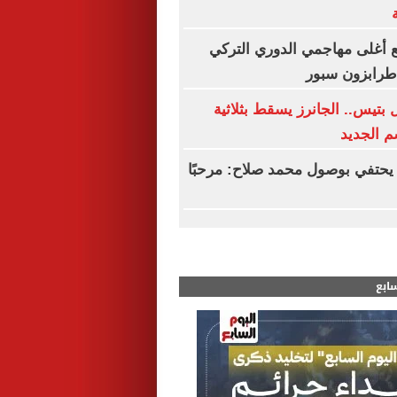
 أغلى مهاجمي الدوري التركي
 طرابزون سبور
بتيس.. الجانرز يسقط بثلاثية
م الجديد
يحتفي بوصول محمد صلاح: مرحبًا
سابع