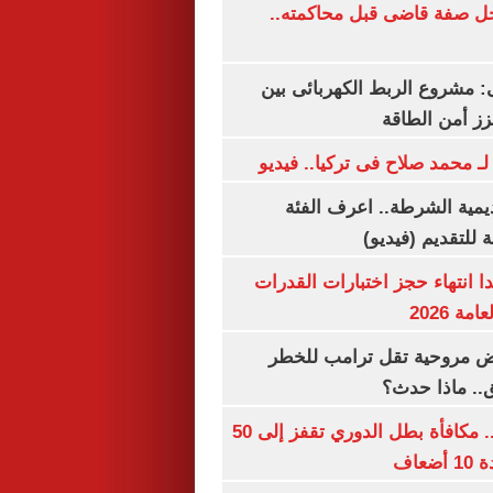
ل صفة قاضى قبل محاكمته..
 مشروع الربط الكهربائى بين
زز أمن الطاقة
لـ محمد صلاح فى تركيا.. فيديو
يمية الشرطة.. اعرف الفئة
 للتقديم (فيديو)
ا انتهاء حجز اختبارات القدرات
ة 2026
 مروحية تقل ترامب للخطر
.. ماذا حدث؟
قبل قرعة اليوم.. مكافأة بطل الدوري تقفز إلى 50
عاف