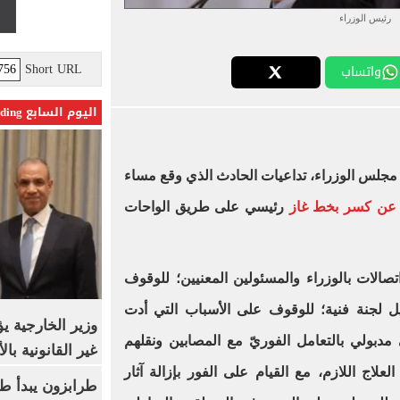
رئيس الوزراء
Short URL
واتساب
اليوم السابع Trending
مجلس الوزراء، تداعيات الحادث الذي وقع مساء
 عن كسر بخط غاز
رئيسي على طريق الواحات
الات بالوزراء والمسئولين المعنيين؛ للوقوف
 لجنة فنية؛ للوقوف على الأسباب التي أدت
وزير الخارجية 
دبولي بالتعامل الفوريّ مع المصابين ونقلهم
غير القانونية با
اج اللازم، مع القيام على الفور بإزالة آثار
طرابزون يبدأ ط