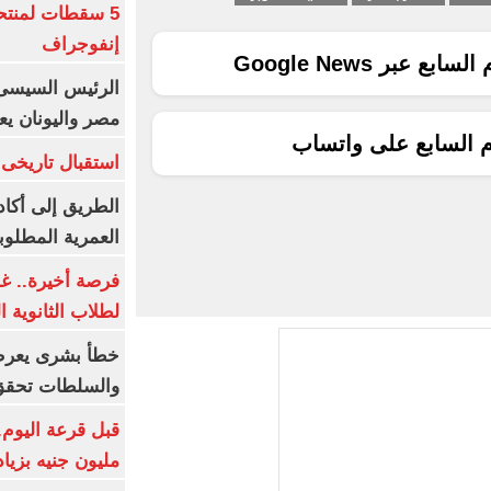
5 سقطات لمنتح
إنفوجراف
ع عبر Google News
الرئيس السيسى:
مصر واليونان يع
م السابع على واتساب
استقبال تاريخى 
الطريق إلى أكاد
العمرية المطلوبة
فرصة أخيرة.. غد
لطلاب الثانوية العام
خطأ بشرى يعرض
والسلطات تحقق
مليون جنيه بزيادة 10 أض