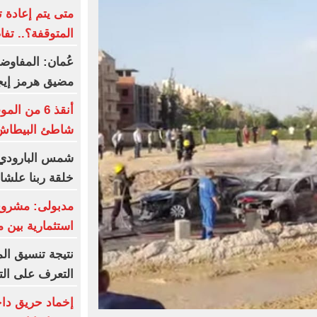
متى يتم إعادة 
المتوقفة؟.. تف
عُمان: المفاوض
مضيق هرمز إيجا
أنقذ 6 من
شاطئ البيطاش 
شمس البارودي 
خلقة ربنا علشا
مدبولى: مشروع
استثمارية بين 
التعرف على الت
إخماد حريق داخ