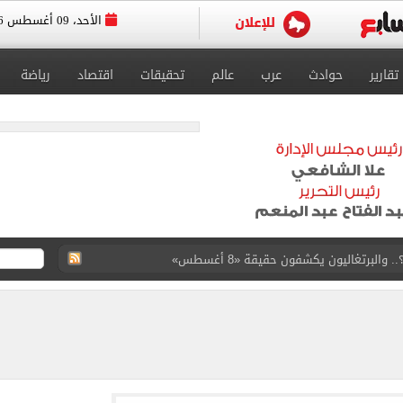
الأحد، 09 أغسطس 2026
تقارير
حوادث
عرب
عالم
تحقيقات
اقتصاد
رياضة
ارب عمرو دياب يروون ذكريات الهضبة بالقرية (فيديو)
 عرش أندية إسطنبول بالتعاقد مع محمد صلاح
يتي فى ودية أتلتيكو مدريد
 واشنطن حالياً
 طرابزون سبور يحتفل بصفقة محمد صلاح بفيديو جديد