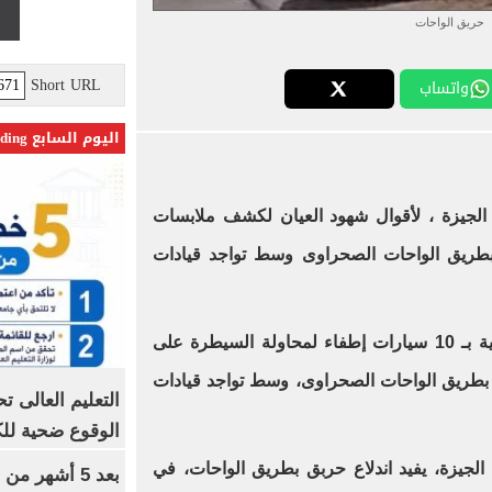
حريق الواحات
Short URL
واتساب
اليوم السابع Trending
الجيزة ، لأقوال شهود العيان لكشف ملابسات
ريق الواحات الصحراوى وسط تواجد قيادات
ودفعت الإدارة العامة للحماية المدنية بـ 10 سيارات إطفاء لمحاولة السيطرة على
بطريق الواحات الصحراوى، وسط تواجد قيادات
الوقوع ضحية للك
 الجيزة، يفيد اندلاع حربق بطريق الواحات، في
بعد 5 أشهر م