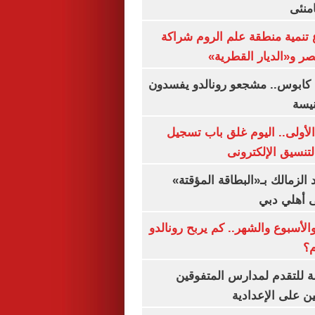
منئى
تنمية منطقة علم الروم شراكة
صر و«الديار القطرية»
كابوس.. مشجعو رونالدو يفسدون
نيسة
لأولى.. اليوم غلق باب تسجيل
لتنسيق الإلكترونى
 الزمالك بـ«البطاقة المؤقتة»
لى أهلي دبي
الأسبوع والشهر.. كم يربح رونالدو
م؟
ة للتقدم لمدارس المتفوقين
ين على الإعدادية