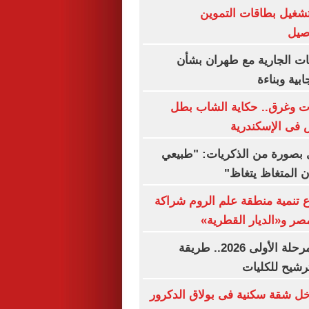
تشغيل بطاقات التموين
اصيل
ات الجارية مع طهران بشأن
بية وبناءة
 الموت وغرق.. حكاية الشاب بطل
فى الإسكندرية
بصورة من الذكريات: "طبيعي
ن المتغاظ يتغاظ"
 تنمية منطقة علم الروم شراكة
مصر و«الديار القطرية»
نتيجة تنسيق المرحلة الأولى 2026.. طريقة
رشيح للكليات
ل شقة سكنية فى بولاق الدكرور