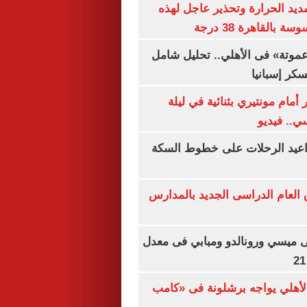
يد الحرارة وتحذير عاجل لهذه
بالقاهرة 38 درجة
«عموتة» فى الأهلي.. تحليل شامل
سكر إسبانيا
أمام مونتيري بثنائية في ليلة
ي.. فيديو
واعيد الرحلات على خطوط السكة
ق العام الدراسى الجديد بالمدارس
ى ميسي ورونالدو ومبابي فى معدل
الأهلي يواجه برشلونة فى «كامب