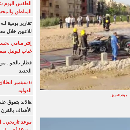
الطقس اليوم شد
المناطق والمحسوسة 
تقارير يومية لـ
للاعبين خلال مع
إنتر ميامي يخسر 
غياب ليونيل ميس
قطار تالجو.. م
الحديد
6 سبتمبر انطلا
الدولية
موقع الحريق
هالاند يتفوق عل
الأهداف بالقرن 21
موعد تاريخي.. 