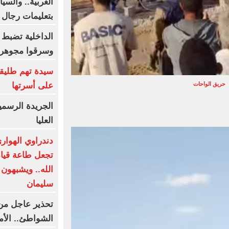
الغربية.. والسي
بتعليمات رجال ا
الداخلية تضبط
وسرقوا مجوهر
سيدة تهم طليقه
على أسرتها
حريق الواحات
الجريدة الرسمي
العليا
دندراوي الهواري
تجعل طاعة قيا
الله.. ويشبهون 
سليمان
تحذير عاجل من 
الشواطئ.. الأمواج 