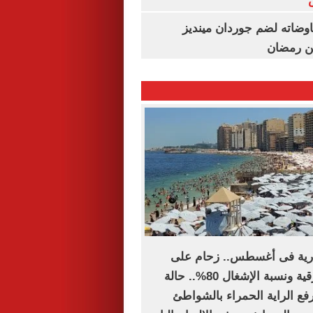
اوضاته لضم جوردان مينديز
ن رمضان
رية فى أغسطس.. زحام على
الشواطئ الشرقية ونسبة الإشغال 80%.. حالة
رفع الراية الحمراء بالشواطئ