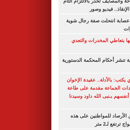
احة والمصايف تحذر بالالتزام التام
لإنقاذ.. فيديو وصور
 عصابة انتحلت صفة رجال شوية
ات
ا بتعاطي المخدرات والتعدي
ة تنشر أحكام المحكمة الدستورية
 يكتب: بالأدلة.. عقيدة الإخوان
دات الجماعة مقدمة على طاعة
أنفسهم بـنبى الله داود وسيدنا
الأرصاد للمواطنين على هذه
ترتفع لـ2 متر