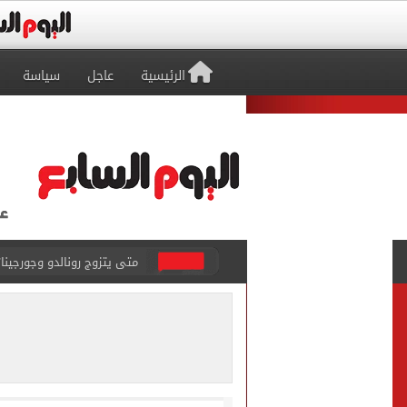
الرئيسية
عاجل
سياسة
من سنهوت إلى العالمية.. أق
الجارديان: طرابزون سبور هز
عمر مرموش يقود مانشستر س
عراقجى: لا نجرى محادثات مع
الأحلام تتحول إلى حقيقة..