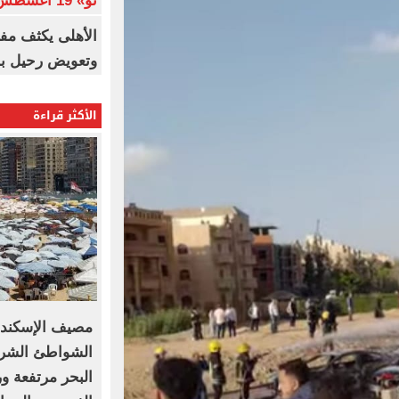
نو» 19 أغسطس
الأهلى يكثف مف
وتعويض رحيل ب
الأكثر قراءة
مصيف الإسكند
البحر مرتفعة و