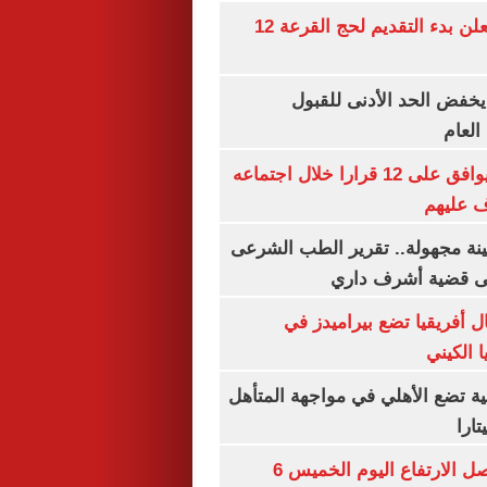
وزارة الداخلية تعلن بدء التقديم لحج القرعة 12
يخفض الحد الأدنى للقبول
العام
مجلس الوزراء يوافق على 12 قرارا خلال اجتماعه
ف عليهم
ينة مجهولة.. تقرير الطب الشرعى
ى قضية أشرف داري
 أفريقيا تضع بيراميدز في
 الكيني
ية تضع الأهلي في مواجهة المتأهل
ارا
سعر الذهب يواصل الارتفاع اليوم الخميس 6