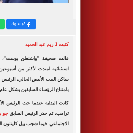
فيسبوك
كتبت J ريم عبد الحميد
قالت صحيفة "واشنطن بوست"، إن 
استثنائية امتدت لأكثر من أسبوعي
ساكن البيت الأبيض الحالي، الرئيس
د
بامتناع الرؤساء السابقين بشكل عام 
كانت البداية عندما حث الرئيس الأس
ترامب، ثم حذر الرئيس السابق
جو با
الاجتماعي. فيما شجب بيل كلينتون ال