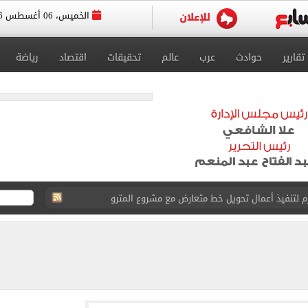
الخميس، 06 أغسطس 2026
تقارير
حوادث
عرب
عالم
تحقيقات
اقتصاد
رياضة
 لتنفيذ أعمال تحويل خط متعارض مع مشروع المترو
هده العلاقات المصرية – البحرينية من تطور متواصل
 العالم لناشئات اليد
شبهة تزوير وتعدى على أراض زراعية للنيابة