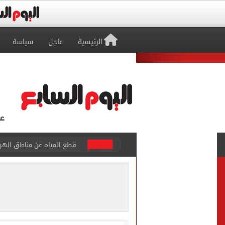
الرئيسية
عاجل
سياسة
قطع المياه عن مناطق الهرم
الرئيس السيسى يشيد بما تش
مصر تتقدم على الصين بالشوط الأول 17-13 فى ربع نهائي بطولة
محافظ المنوفية يحيل وقائع 
مصرع 6 وإصابة آخرين فى حادث بالطريق الصحراوي الشرقى بالجيزة .. صور