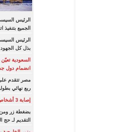
الرئيس السيسى 
الجميع بتنفيذ 
الرئيس السيسى
بذل كل الجهود
السعودية تعيّن 
انضمام دول جد
ربع نهائي بطولة
إصابة 3 أشخاص فى مشاجرة بين عائلتين بالفيوم
بضغطة زر ومن م
التقديم لـ حج القرعة 2027 
وزير الخارجية 