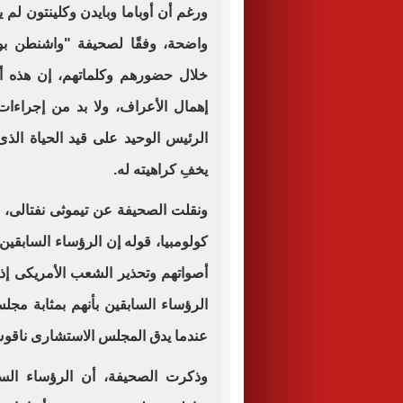
ورغم أن أوباما وبايدن وكلينتون لم
واضحة، وفقًا لصحيفة "واشنطن بوس
خلال حضورهم وكلماتهم، إن هذه أوق
إهمال الأعراف، ولا بد من إجراءات
الرئيس الوحيد على قيد الحياة الذى
يخفِ كراهيته له.
ونقلت الصحيفة عن تيموثى نفتالى، ا
كولومبيا، قوله إن الرؤساء السابقي
أصواتهم وتحذير الشعب الأمريكى إذا
الرؤساء السابقين بأنهم بمثابة مج
عندما يدق المجلس الاستشارى ناق
وذكرت الصحيفة، أن الرؤساء السا