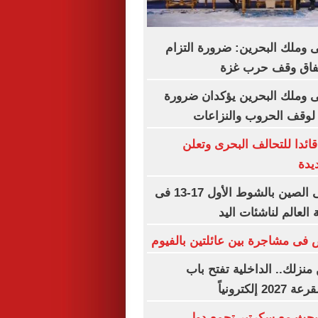
وملك البحرين: ضرورة التزام
اتفاق وقف حرب غزة
 وملك البحرين يؤكدان ضرورة
 لوقف الحروب والنزاعات
قائدا للتحالف البحرى وتعلن
يدة
مصر تتقدم على الصين بالشوط الأول 17-13 فى
 العالم لناشئات اليد
نزلك.. الداخلية تفتح باب
إلكترونياً
يبحث مع سكرتير تجمع دول