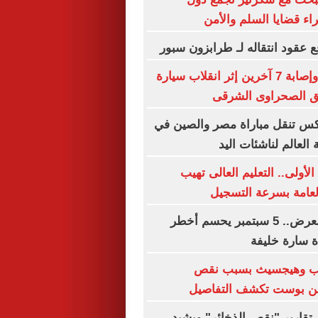
ء قضايا السلم والأمن
 عقود انتقاله لـ طرابزون سبور
مصرع 5 عمال وإصابة 7 آخرين إثر انقلاب سيارة
يق الصحراوى الشرقى
س تنقل مباراة مصر والصين في
 العالم لناشئات اليد
لأولى.. التعليم العالى تهيب
العامة بسرعة التسجيل
الإعدام وهتك العرض.. 5 سبتمبر يحسم أخطر
 سارة خليفة
مب وهيجسيث بسبب نقص
طن بوست تكشف التفاصيل
تقارير "نقص الذخائر" ويشيد