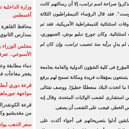
 يذكروا صراحة اسم ترامب، إلا أن رسالتهم كانت
ت". فقد قال الرؤساء الديمقراطيون الثلاثة
أغسطس
ات استثنائية للديمقراطية الأمريكية، فقد تم
محافظ القاهرة 
 استثنائية. وكان جورج دبليو بوش، الجمهوري،
بمدارس الثانوي 
 لم يدلِ برأيه منذ تنصيب ترامب، وإن كان لم
الأسبوعي.. تعر
دماء مطابقة وع
لمؤرخ فى كلية الشؤون الدولية والعامة بجامعة
يفجر مفاجآت ف
ن يتمتعون بمؤهلات فريدة ومكانة تسمح لهم برفع
قرعة دوري أبطال
 ما اتخذت البلاد منعطفًا خطيرًا. ووصف نفتالى
مواجهة جورماهيا
لس استشارى لشعب الولايات المتحدة، وقال إنه
قرعة الكونفدرال
وس الخطر، فيجب على الشعب أن يصغى.
من مقديشيو وكيت
بقين أدلوا بتصريحاتهم فى أجواء أكدت على