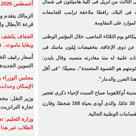
ى الثالث من أبريل فى كلية هاميلتون فى شمال
أغسطس 2026.. بكم سعر عيار 21؟
ت فى البلاد، رافضًا ملاحقة ترامب للجامعات
الزمالك يتقدم و
وارد على المقاومة.
قرعة الأبطال وال
الجفاف يكشف أس
كاغو يوم الثلاثاء الماضى، خلال المؤتمر الوطنى
وبقايا ماموث.. 
ن عن ذوى الإعاقة، بتخفيضات إيلون ماسك فى
أسعار رغيف الخب
ت علنية له منذ مغادرته منصبه. وقال بايدن:
التموين الجديدة
متهم هو القسوة المتعمدة"، مضيفًا: "فى أقل
مجلس الوزراء 
الإسكان وحدات س
ينة أوكلاهوما صباح السبت لإحياء ذكرى تفجير
وزير النقل: م
مبنى ألفريد ب. مورا الفيدرالى قبل 30 عامًا، والذى أودى بحياة 168 شخصًا. وقارن
تجارة الترانزيت
نقسامات الوطنية الحالية.
وزارة التعليم: ت
الطلاب عبر هذا 