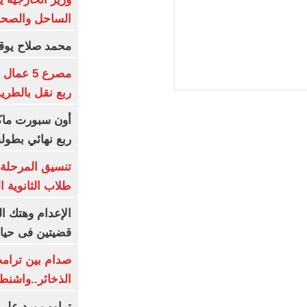
الساحل والصحرا
محمد صلاح يوقع
ربع نقل بالطر
أون سبورت ماك
ربع نهائي بطولة
تنسيق المرحلة ا
طلاب الثانوية 
قضيتين فى حياة
صدام بين ترا
الذخائر..واشن
ترامب يرد على 