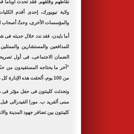
نقاطهم وقلقهم. فقد تحدث أوباما ف
ولاية نيويورك، إحدى أقدم الكليا
والمؤسسات الأخرى، وحثّ أصحاب الم
أما بايدن، فقد ندد خلال حديثه فى شي
للمدافعين والمستشارين والممثلي
الضمان الاجتماعى، فى أول تصريحا
"آخر ما يحتاجه المستفيدون من حكو
من 100 يوم، ألحقت هذه الإدارة كل هذا الضرر والدمار".
وتحدثت كلينتون فى حفل مؤثر فى مد
كلينتون بين تضافر جهود المدينة والا