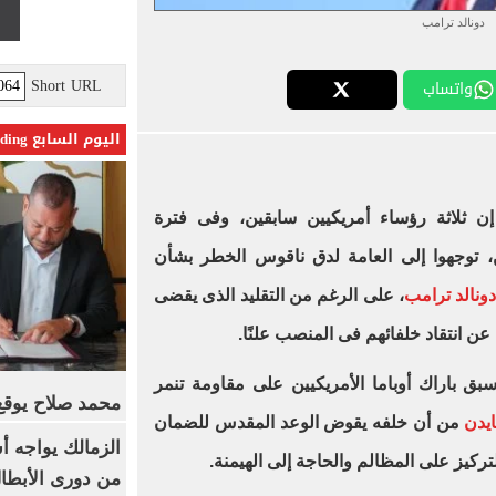
دونالد ترامب
Short URL
واتساب
اليوم السابع Trending
ثلاثة رؤساء أمريكيين سابقين، وفى فترة
ن، توجهوا إلى العامة لدق ناقوس الخطر بشأن
ونالد ترامب
، على الرغم من التقليد الذى يقضى
عن انتقاد خلفائهم فى المنصب علنًا.
بق باراك أوباما الأمريكيين على مقاومة تنمر
محمد صلاح يوقع 
يدن
من أن خلفه يقوض الوعد المقدس للضمان
الزمالك يواجه أ
تركيز على المظالم والحاجة إلى الهيمنة.
من دورى الأبطا