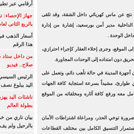
أرقامي عبر تطبيق TRA
يق نتج عن ماس كهربائي داخل الشقة، وقد تلقى
بالربع الثانى لعام 26
الداخلية مدير أمن بورسعيد، إشارة من إدارة
داخل الوحدة .
هذا الرقم
لى الموقع، وجرى إخلاء العقار كإجراء احترازي،
من داخل ستاد ط
حريق دون امتداده إلى الوحدات المجاورة.
صلاح.. فيديو
ن أجهزة المدينة في حالة تأهب دائم، وتعمل على
الرئيس السيسي 
ي طوارئ، مشيداً بسرعة استجابة كافة الجهات
اليد ببلوغ نصف 
عامل معه ورفع كافة آثاره ومخلفاته من الموقع
ناشئات اليد يهز
بطولة العالم
بيان ناري من خو
ضرورة توخي الحذر، ومراعاة اشتراطات الأمان
بالرحيل ولم يف 
ستمرار التنسيق الكامل بين مختلف القطاعات