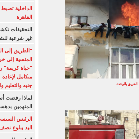
الداخلية تضبط 
القاهرة
التحقيقات تك
غير شرعية للشب
"الطريق إلى ال
المنسية إلى خر
"حياة كريمة" 
الحريق بالوحدة
جنيه والتعليم و
لماذا رفضت أسر
المتهمين بدهسه
الرئيس السيسي
اليد ببلوغ نصف