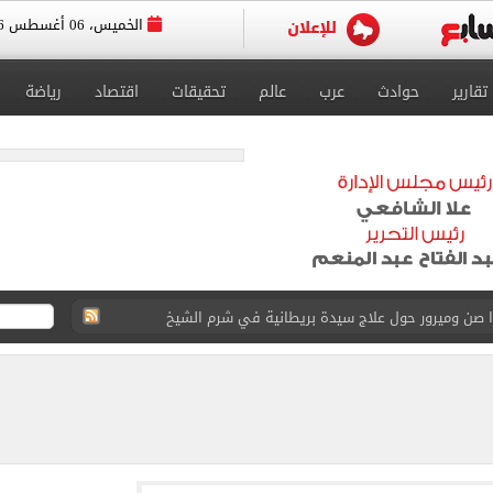
الخميس، 06 أغسطس 2026
تقارير
حوادث
عرب
عالم
تحقيقات
اقتصاد
رياضة
جرات ونشرها على مواقع التواصل
 بعد وفاة شقيقه: إمبارح فقدت أخ وكان حواليا ألف أخ
ازل؟.. أمين الفتوى يجيب (فيديو)
ماهير تحتفل بمحمد صلاح.. فيديو
 إعادة إتاحة خدمة أرقامي عبر تطبيق My NTRA