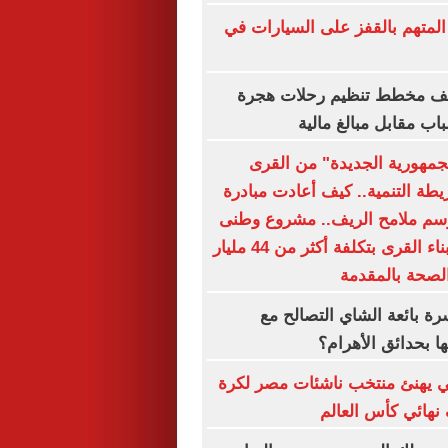
المتهم بالقفز على السيارات في
شف مخطط تنظيم رحلات هجرة
اب مقابل مبالغ مالية
جمهورية الجديدة" من القرى
يطة التنمية.. كيف أعادت مبادرة
رسم ملامح الريف.. مشروع وطنى
متكامل لإعادة بناء القرى بتكلفة أكثر من 44 مليار
الصحة بالمقدمة
ة بائعة الشاي التصالح مع
ا بحدائق الأهرام؟
 يهنئ منتخب ناشئات مصر لكرة
 نهائي كأس العالم