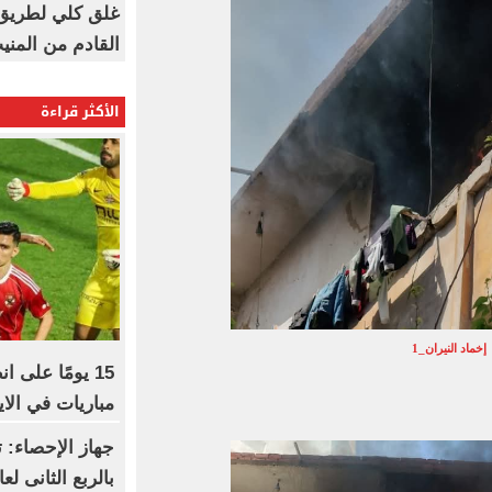
غلق كلي لطريق 
القادم من المنيب لل
الأكثر قراءة
إخماد النيران_1
مباريات في الا
بالربع الثانى لعام 6