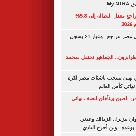
My N
جهاز الإحصاء: تراجع معدل البطالة إلى 5.8%
20
أسعار الذهب في مصر تتراجع.. وعيار 21 يسجل
رابزون.. الجماهير تحتفل بمحمد
يهنئ منتخب ناشئات مصر لكرة
نهائي كأس العالم
من الصين ويتأهلن لنصف نهائي
ان بيزيرا.. الزمالك وعدني
بوعده.. ولن أحرج النادي