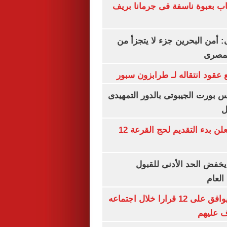
اب بعبوة ناسفة فى جرمانا بريف
أمن البحرين جزء لا يتجزأ من
لمصرى
عقود انتقاله لـ طرابزون سبور
س بورت الجيبوتى بالدور التمهيدى
ل
وزارة الداخلية تعلن بدء التقديم لحج القرعة 12
يخفض الحد الأدنى للقبول
العام
مجلس الوزراء يوافق على 12 قرارا خلال اجتماعه
ف عليهم