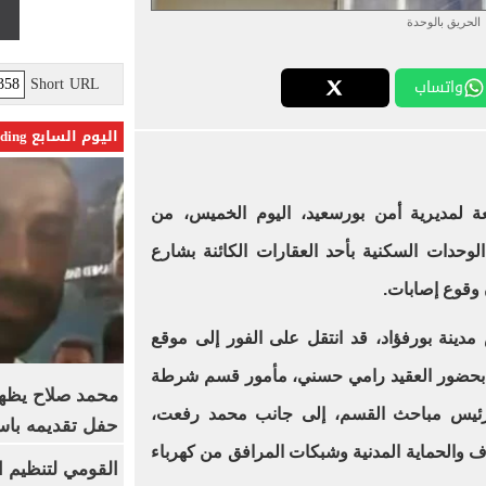
الحريق بالوحدة
Short URL
واتساب
اليوم السابع Trending
عة لمديرية أمن بورسعيد، اليوم الخميس، من
حدات السكنية بأحد العقارات الكائنة بشارع
 وقوع إصابات.
مدينة بورفؤاد، قد انتقل على الفور إلى موقع
لك بحضور العقيد رامي حسني، مأمور قسم شرطة
محمد صلاح يظهر
خ، رئيس مباحث القسم، إلى جانب محمد رفعت،
حفل تقديمه باست
اف والحماية المدنية وشبكات المرافق من كهرباء
القومي لتنظيم ا