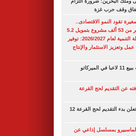
وملك البحرين: ضرورة التزام
اتفاق وقف حرب غزة
يرة تقود النمو الاقتصادى..
الدولة تدعم أكثر من 53 ألف مشروع بتمويل 5.2
مليار جنيه.. خطة التنمية لعام 2026/2027: توفير
 عمل وتعزيز الاستثمار والإنتاج
تشيلسي يرحب ببيع 11 لاعبا في الميركاتو
فته عن التقديم لحج القرعة
وزارة الداخلية تعلن بدء التقديم لحج القرعة 12
د لماسبيرو بمسلسل إذاعي عن