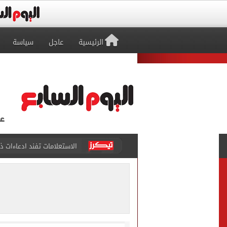
الرئيسية
عاجل
سياسة
حكم تصوير الحوادث والمشا
محمد هنيدي فى رسالة مؤثرة
ما حكم رشّ المياه أمام المن
من داخل ستاد طرابزون.. الج
القومي لتنظيم الاتصالات يعلن