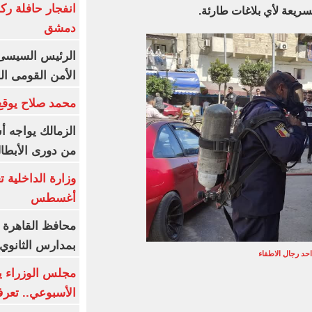
انفجار حافلة رك
سريعة لأي بلاغات طارئة.
دمشق
الرئيس السيسى: 
الأمن القومى ا
محمد صلاح يوقع 
الزمالك يواجه أ
من دورى الأبطا
أغسطس
محافظ القاهرة 
بمدارس الثانوي 
احد رجال الاطفاء
الأسبوعي.. تعر