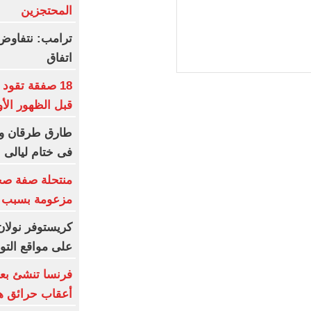
المحتجزين
ترامب: نتفاوض
اتفاق
18 صفقة تقود
قبل الظهور الأ
طارق طرقان وأ
فى ختام ليالى ا
منتحلة صفة صح
مزعومة بسبب خ
كريستوفر نولان
على مواقع الت
فرنسا تنشئ بعث
أعقاب حرائق هذ