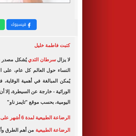
فيسبوك
كتبت فاطمة خليل
لا يزال
سرطان الثدي
يُشكل مصدر قل
النساء حول العالم كل عام، على ال
يُمكن المبالغة في أهمية الوقاية
الوراثية - خارجة عن السيطرة، إلا أن ا
اليومية، بحسب موقع "تايمز ناو"
الرضاعة الطبيعية لمدة 6 أشهر على الأقل
الرضاعة الطبيعية
من أهم الطرق وأكث