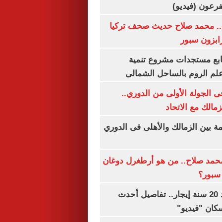
.. محمد صلاح حديث صحف تركيا
رابزون سبور
تابع مستجدات مشروع تنمية
لم الروم بالساحل الشمالى
 الجولة الأولى من الدوري..
زمالك مع الاتحاد
مة بين الزمالك والأهلى فى الدوري
مد صلاح.. من هو أرطغرل دوغان
سبور؟
شقتك ملكك بعد 20 سنة إيجار.. تفاصيل أحدث
كان "فيديو"