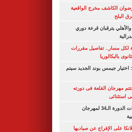
رضوان الكاشف مخرج الواقعية
رق البلح
 والأهلي يترقبان قرعة دوري
درالية
ة لكل مسار.. تفاصيل مقررات
نوى بالبكالوريا
 اختيار جيمس بوند الجديد سيتم
تم مهرجان القلعة فى دورته
تفاصيل تحضيرات الدورة الـ34 لمهرجان
ية
نكا على الإفراج عن صياديها