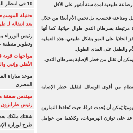
10 فى انتظار الفرعون (فيديو)
رضاعة طبيعية لمدة ستة أشهر على الأقل.
«قنبلة الموسم»
فل ومناعته فحسب، بل تحمي الأم أيضًا من خلال
بعد انتقاله لـ ط
مرتبطة بسرطان الثدي طوال حياتها، كما أنها
رئيس الوزراء ي
الخلايا على النمو بشكل طبيعي، هذه العملية
وتطوير منطقة ع
أم والطفل على المدى الطويل.
مواجهات قوية فى
يمكن أن تقلل من خطر الإصابة بسرطان الثدي.
الأهلي وإنبي وال
موعد مباراة الق
المصري
تظام من أقوى الوسائل لتقليل خطر الإصابة
مهندس صفقة مح
رئيس طرابزون 
 30 دقيقة فقط يوميًا يُمكن أن يُحدث فرقًا، حيث تُحافظ التمارين
عد على توازن الهرمونات، وكلاهما من عوامل
طرح لوزارة الإس