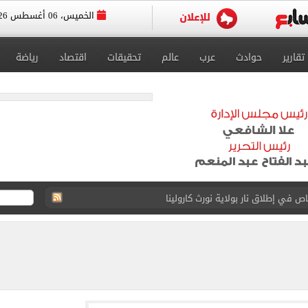
الخميس، 06 أغسطس 2026
تقارير
حوادث
عرب
عالم
تحقيقات
اقتصاد
رياضة
 يعلنون طرح السكر الحر بـ25 جنيها من الغد
5 مليار دولار نهاية يوليو
 إلى مثواها الأخير بعد وفاتها ليلة زفافها.. صور