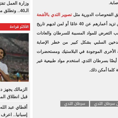
صابة.
وزارة العمل تف
الـ40.. وتطلق مبادرة دعم الخبرات
ق الفحوصات الدورية مثل
تصوير الثدي بالأشعة
، وأحيانًا الفحص الجيني، لمن تزيد أعمارهم عن 40 عامًا أو لمن لديهم تاريخ
الأكثر قراءة
جنب التعرض للمواد المسببة للسرطان والعادات
لتدخين السلبي بشكل كبير من خطر الإصابة
ية الأخرى الموجودة في البلاستيك ومستحضرات
أيضًا بسرطان الثدي. استخدم مواد طبيعية غير
 كلما أمكن ذلك.
الزمالك يجهز د
قبل انطلاق ال
ن سرطان الثدي
سرطان الثدي
أقطاي عبد الله 
إسبانيا.. اعرف 