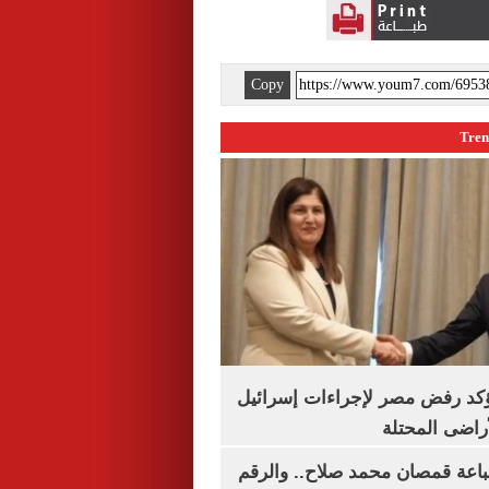
Copy
يؤكد رفض مصر لإجراءات إسرائيل
لأراضى المحتلة
باعة قمصان محمد صلاح.. والرقم