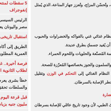
5 سقطات لمنتح
 وتُحسّن المزاج، وتُعزز جهاز المناعة، الذي يُمثل
إنفوجراف
الرئيس السيسى:
مصر واليونان يع
ن لنظام غذائي غني بالفواكه والخضراوات والحبوب
استقبال تاريخى 
 أن يُفيد جسمكِ بطرق عديدة.
الطريق إلى أكاد
العمرية المطلوبة
مة المُصنّعة والحلويات واللحوم الحمراء.
فرصة أخيرة.. غد
السلمون والجوز بخصائصها المُعزّزة للصحة.
لطلاب الثانوية العام
 النظام الغذائي إلى
التحكم في الوزن
وتقليل
خطأ بشرى يعرض
 خطر الإصابة بالسرطان.
والسلطات تحقق
ضارة
مليون جنيه بزيادة 10 أض
ك الطبي، لأن وجود تاريخ عائلي للإصابة بسرطان