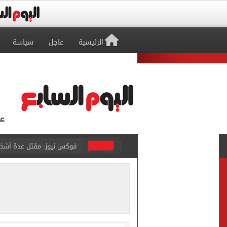
الرئيسية
عاجل
سياسة
التموين والزراعة وجهاز مستقبل مصر
البنك المركزى: ارتفاع الاحتياطى الأجنبى لـ 6.3
29 ألف طالب سجلوا رغباتهم fتنسيق المرحلة الأولى للقبول بالجامعات حتى الآن
حفلات U Arena تنطلق مع الهضبة عمرو دياب ضمن «يلا ساحل 2026» بالعلمين الجديدة
الآلاف يودعون عروس الشرقية