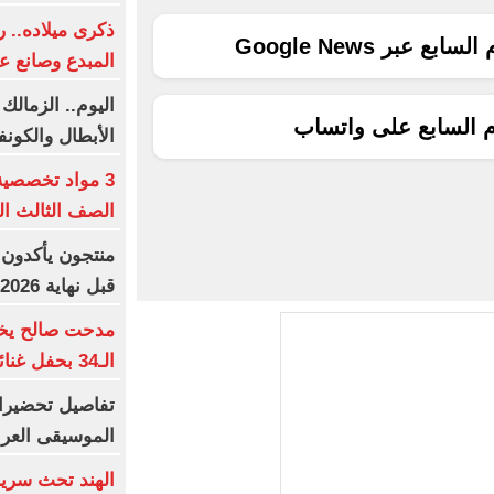
ذكرى ميلاده.. 
ع عبر Google News
المبدع وصانع ع
اليوم.. الزمالك
م السابع على واتساب
الأبطال والكونف
3 مواد تخصصي
الصف الثالث الثا
منتجون يأكدون:
قبل نهاية 2026
مدحت صالح يخت
الـ34 بحفل غنائى استثنائى
الموسيقى العرب
الهند تحث سريلا