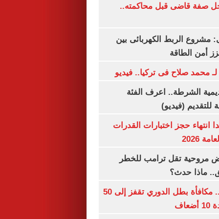
ل صفة قاضى قبل محاكمته..
 مشروع الربط الكهربائى بين
زز أمن الطاقة
لـ محمد صلاح فى تركيا.. فيديو
يمية الشرطة.. اعرف الفئة
 للتقديم (فيديو)
ا انتهاء حجز اختبارات القدرات
ة 2026
 مروحية تقل ترامب للخطر
.. ماذا حدث؟
قبل قرعة اليوم.. مكافأة بطل الدوري تقفز إلى 50
عاف