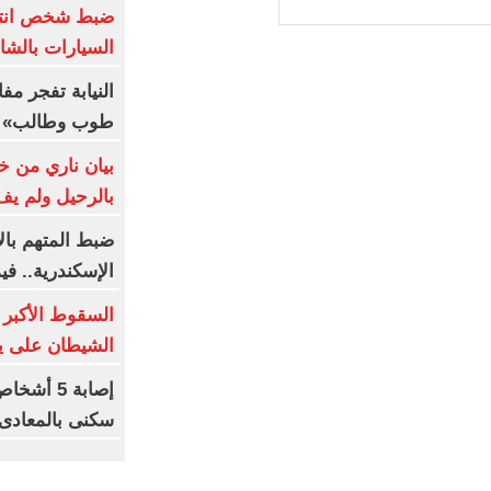
ضبط شخص انت
السيارات بالشا
النيابة تفجر م
طوب وطالب» م
بيان ناري من خو
بالرحيل ولم يف
ضبط المتهم با
الإسكندرية.. في
السقوط الأكبر 
الشيطان على يد
إصابة 5 
سكنى بالمعادى