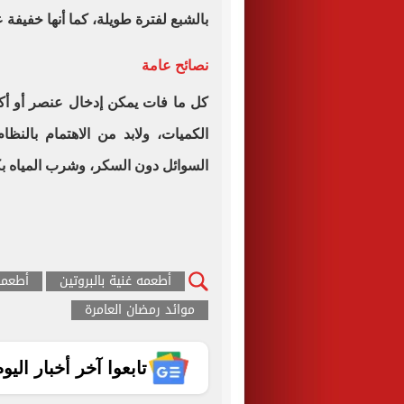
بالشبع لفترة طويلة، كما أنها خفيفة
نصائح عامة
كل ما فات يمكن إدخال عنصر أو أ
الكميات، ولابد من الاهتمام بالنظ
السوائل دون السكر، وشرب المياه بك
أطعمه غنية بالبروتين
أطعمه
موائد رمضان العامرة
تابعوا آخر أخبار اليوم الساب