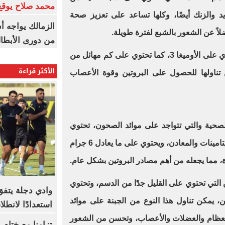
محمد صلاح يوقع 
يد والزنك أيضًا، وكلها تساعد على تعزيز صحة
الزمالك يواجه أ
اً عن الشعور بالشبع لفترة طويلة.
من دورى الأبطا
- التونة: من أنواع الأسماك التي تحتوي على الأوميغا 3، كما تحتوي على كم مهائل من
الأكثر قراءة
ام، لذا يمكن تناولها للحصول على البروتين وقوة الأعصاب
لصحية والتي تتواجد على موائد الصحون، تحتوي
على مضادات الأكسدة والدهون والفيتامينات والمعادن، ويحتوي على ما يعادل 6 جرام
ة، مما يجعله من أهم مصادر البروتين بشكل عام.
ن التي تحتوي على القليل جدًا من الدسم، وتحتوي
وادي دجلة يتفق
من البروتين، يمكن تناول هذا النوع من الجبنة على موائد
استعدادًا لانطل
العظام والعضلات والأعصاب، وتحسن من الشعور
تزامنا مع ختام 