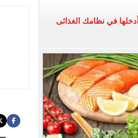
يضم هيثم حسن بعقد حتى 2030
أدخلها في نظامك الغذائى
بنته ويرقص معها في أجواء مليئة بالفرحة.. فيديو وصور
 واقعة التحرش المزيفة بكفالة مالية