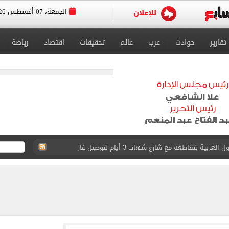
الجمعة، 07 أغسطس 2026
تقارير
حوادث
عرب
عالم
تحقيقات
اقتصاد
رياضة
ية بتقاطعه مع شارع شهاب 3 أيام لتوصيل غاز
عد تصدره قائمة بيلبورد عربية لـ68 أسبوعا
عى الغربى كليا من المنيب للعياط.. اعرف التحويلات
ون اليوم السابع فى حفل تقديمه باستاد طرابزون.. فيديو
سجل هذا الرقم
ذا صن وميرور حول علاج سيدة بريطانية في شرم الشيخ
وين الصحف التركية وقميصه يشعل الأسواق في طرابزون