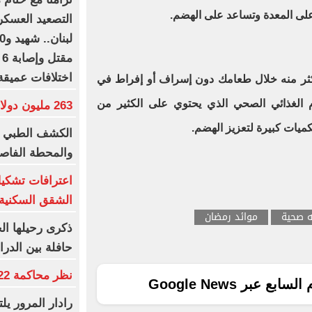
 على المعدة وتساعد على الهضم.
التصعيد العسكر
م
اختلافات عميقة
كثر منه خلال طعامك دون إسراف أو إفراط في
ام الغذائي الصحي الذي يحتوي على الكثير من
263 مليون دولار عالميا لفيلم Moana
ميات كبيرة لتعزيز الهضم.
الكشف الطبي ا
والمحطة الفاصل
اعترافات تشك
الشقق السكنية ب
 صحية
موائد رمضان
ذكرى رحيلها ال
حافلة بين الدر
نظر محاكمة 22 متهما بخلية التجمع.. غدا
ع عبر Google News