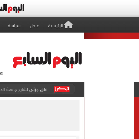
الرئيسية
عاجل
سياسة
غلق جزئى لشارع جامعة الدول العرب
عمرو دياب يدخل موسوعة جينيس ب
إغلاق طريق مصر أسوان الزرا
محمد صلاح يظهر على تليفزي
أسعار الذهب في مصر تتراجع.. وعيار 21 ي
الاستعلامات تفند ادعاءات 
صفقة محمد صلاح تتصدر عنا