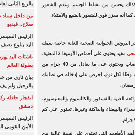
بالربع الثانى لعام 26
وكذلك يحسن من نشاط الجسم وعدم الشعور
كما أنه معزز قوي للشعور بالشبع والامتلاء.
من داخل ستاد ط
صلاح.. فيديو
الرئيس السيسي 
 البروتين الحيوانية الصحية للغاية خاصة سمك
اليد ببلوغ نصف 
صحي
مفيد يحتوي على أحماض الأوميغا 3 الدهنية،
ناشئات اليد يهز
كما أنه يدعم صحة العضلات والأعصاب ويحتوي على ما يعادل من 40 جرام من
بطولة العالم
سب وفقًا لكل نوع، احرص على إدخاله في نظامك
بيان ناري من خو
 رمضان.
بالرحيل ولم يف 
انفجار حافلة رك
رائعة الغنية بالفسفور والكالسيوم والمغنيسيوم،
دمشق
الحمراء والبيضاء والداكنة وغيرها، تحتوي على كم
الرئيس السيسى: 
الأمن القومى ا
 أهم الأطعمه التي تحتوي على نسبة عالية من