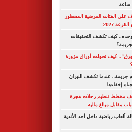
ف على الفئات المرضية المحظور
قرعة 2027
 وحده.. كيف تكشف التحقيقات
لجريمة؟
ورق".. كيف تحولت أوراق مزورة
جريمة.. عندما تكشف النيران
جناة إخفاءها
شف مخطط تنظيم رحلات هجرة
اب مقابل مبالغ مالية
ة ألعاب رياضية داخل أحد الأندية