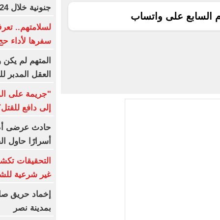
جنونية خلال 24 ساعة
م السابع على واتساب
لسلامتهم.. تعر
سفرها لأداء حج ال
المتهم لم يكن
العقل المدبر ل
"جريمة على ال
إلى دافع للقتل؟
حادث عرضى أم 
أسرارًا حاول ال
التحقيقات تك
غير شرعية للشب
إخماد حريق صال
بمدينة نصر