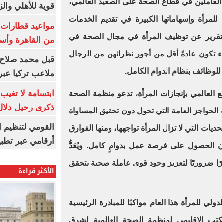
ية، إذ تشكل نحو 70% من العاملين في قطاع الصحة على الصعيد العالمي،
قوية للأهلي والز
للمرأة وإسهاماتها الكبيرة في تقديم الخدمات
تقرير عن توظيف المرأة في مجال الصحة في
من القاهرة وأس
 تكون عادةً أقل من أجور نظرائهن من الرجال
قبل محمد صلاح.
ملاعب تركيا عبر 
ابتسامة لا تغيب.
 العالمي بإنجازات المرأة، تدعو منظمة الصحة
ذكرى رحيل دلال 
ة الحواجز العامة التي تحول دون تحقيق المساواة
القومي لتنظيم ا
حديات التي لا تزال المرأة تواجهها، ومنها الفوارق
أرقامي عبر تطبيق TRA
 الحصول على فرصة عمل بدوامٍ كامل. ويُعَدُّ
رًا ضروريًا لتعزيز وجود قوى عاملة صحية يتحقق
الأكثر قراءة
ولي للمرأة هذا العام مواكبًا للمبادرة الرئيسية
لمكتب الإقليمي لمنظمة الصحة العالمية لشرق