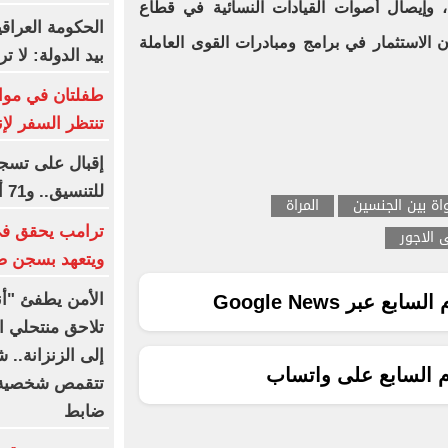
 وإيصال أصوات القيادات النسائية في قطاع
الحكومة العراق
ن الاستثمار في برامج ومبادرات القوى العاملة
بيد الدولة: لا 
طفلتان في مواج
تنتظر السفر لإن
إقبال على تسجي
للتنسيق.. و71 ألف طالب سجلوا حتى الآن
اة بين الجنسين
المراة
ترامب يحقق في
 الاجور
ويتعهد بسجن ص
الأمن يطفئ "أنو
ع عبر Google News
تلاحق منتحلي ال
إلى الزنزانة..
م السابع على واتساب
تتقمص شخصية 
ضابط