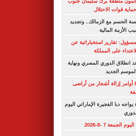
مون منطقة برك سليمان جنوب
اية قوات الاحتلال
ة الحسم مع الزمالك.. وتجديد
ب الأزمة المالية
ؤول: تقارير استخباراتية عن
اعتداء على المملكة
 انطلاق الدوري المصري ونهاية
لموسم الجديد
الاحتلال يصدر 8 أوامر إزالة أشجار من أراضى
فة
يواجه دبا الفجيرة الإماراتي اليوم
لدوري
م الجمعة 7 -8-2026