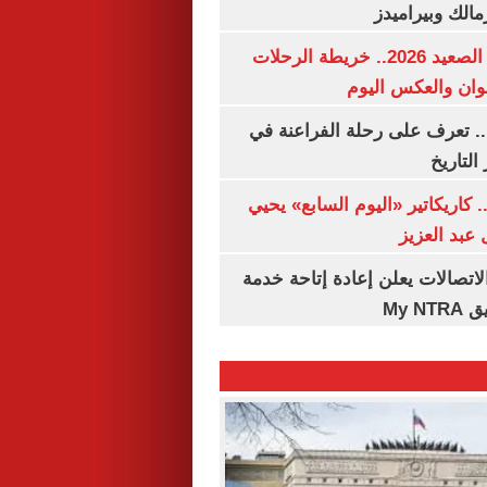
مالك وبيراميدز
مواعيد قطارات الصعيد 2026.. خريطة الرحلات
وان والعكس اليوم
. تعرف على رحلة الفراعنة في
التاريخ
. كاريكاتير «اليوم السابع» يحيي
عبد العزيز
لاتصالات يعلن إعادة إتاحة خدمة
My N