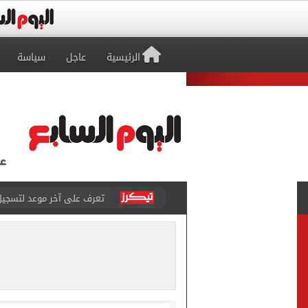
الرئيسية
عاجل
سياسة
متى تنتهى تظلمات الثانوية العامة 2026.. والفترة المتبقية
بيزيرا يتمسك بالرحيل عن ال
هل تريد محمد صلاح؟.. القصة
توقعات تنسيق شبه نهائية.. 
مكتب التنسيق: إتاحة تعديل