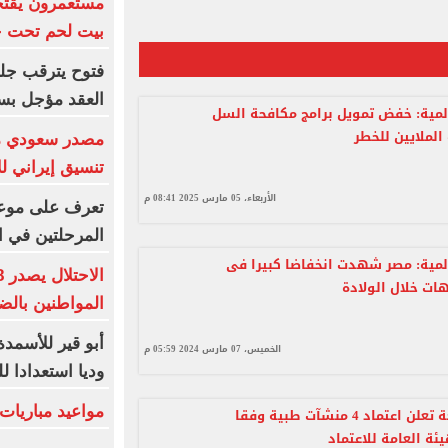
مستعمرون يقتح
بيت لحم تحت حم
فتوح يترقب جلس
العقد مؤجل بسب
لمية: خفض تمويل برامج مكافحة السل
الملايين للخطر
مصدر سعودي مس
تنسيق إيراني لل
الأربعاء، 05 مارس 2025 08:41 م
تعرف على موعد
المرحلتين في ا
لمية: مصر شهدت انخفاضا كبيرا فى
هات خلال الولادة
المواطنين بالض
أبو قير للأسمدة 
الخميس، 07 مارس 2024 05:59 م
وديا استعدادا ل
مواعيد مباريات اليو
وزارة الصحة تعلن اعتماد 4 منشآت طبية وفقا
يئة العامة للاعتماد