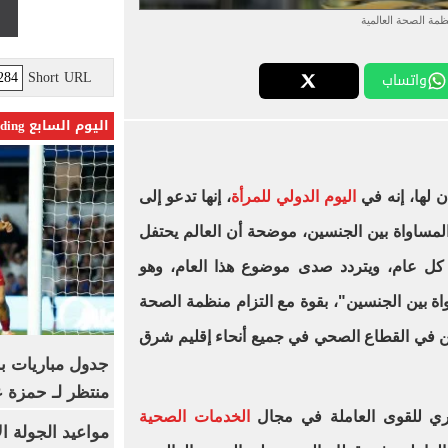
ظمة الصحة العالمية
Short URL
واتساب
اليوم السابع Trending
 لها، إنه في
اليوم الدولي للمرأة
، إنها تدعو إلى
لمساواة بين الجنسين، موضحة أن العالم يحتفل
لي للمرأة في 8 مارس كل عام، ويتردد صدى موضوع هذا العام، وهو
ة بين الجنسين"، بقوة مع التزام منظمة الصحة
سين في القطاع الصحي في جميع أنحاء إقليم شرق
جدول مباريات بر
منتظر لـ حمزة ع
قري للقوى العاملة في مجال
الخدمات الصحية
مواعيد الجولة ا