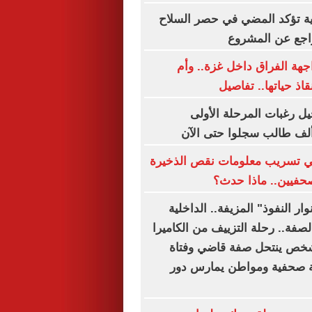
ية تؤكد المضي في حصر السلاح
تراجع عن المشروع
هة الفراق داخل غزة.. وأم
قاذ حياتها.. تفاصيل
ل رغبات المرحلة الأولى
 تسريب معلومات نقص الذخيرة
حفيين.. ماذا حدث؟
ار النفوذ" المزيفة.. الداخلية
صفة.. رحلة التزييف من الكاميرا
 شخص ينتحل صفة قاضي وفتاة
صحفية ومواطن يمارس دور