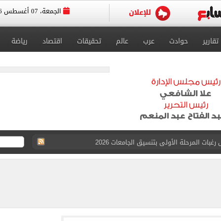
الجمعة، 07 أغسطس 2026
تقارير
حوادث
عرب
عالم
تحقيقات
اقتصاد
رياضة
 للتقديم إلكترونيا
زمالك ويدرس خيارات جديدة رغم رفض النادي بيعه
 الكاملة لانتقال الملك المصري إلى طرابزون سبور
القبول بكليات سياسة واقتصاد لن يقل عن 89%
 الرغبات حتى غلق المرحلة الأولى