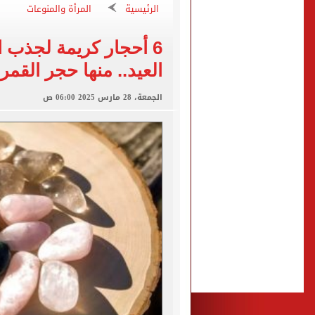
عبد الله السعيد يواصل الغي
الرئيسية
المرأة والمنوعات
برنامج غذائى خاص للاعبى ا
6 أحجار كريمة لجذب ا
شيكو بانزا يخطر الزمالك بالعودة 
العيد.. منها حجر القمر
رسميا.. اتحاد الكرة يعلن استض
براءة المتهم بقتل والدته بـ12 طعنة والشروع في قتل شقيقته بالشرقية
الجمعة، 28 مارس 2025 06:00 ص