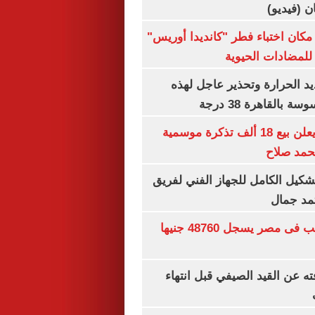
ان (فيديو)
كان اختباء فطر "كانديدا أوريس"
 للمضادات الحيوية
 الحرارة وتحذير عاجل لهذه
بالقاهرة 38 درجة
طرابزون سبور يعلن بيع 18 ألف تذكرة موسمية
محمد صلاح
تشكيل الكامل للجهاز الفني لفريق
تمد جمال
سعر الجنيه الذهب فى مصر يسجل 48760 جنيها
ته عن القيد الصيفي قبل انتهاء