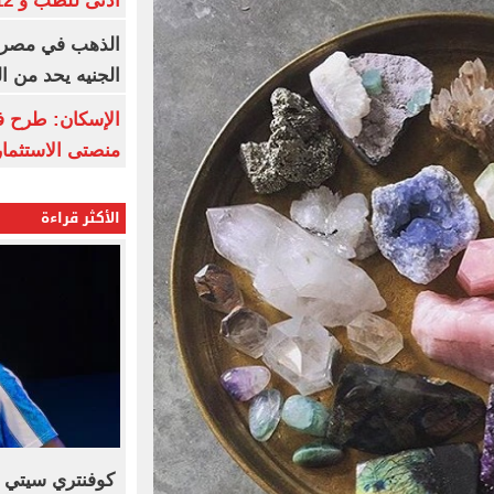
أدنى للطب و 93.12% للأسنان
الجنيه يحد من 
الإسكان: طرح ف
منصتى الاستثمار
الأكثر قراءة
كوفنتري سيتي ي