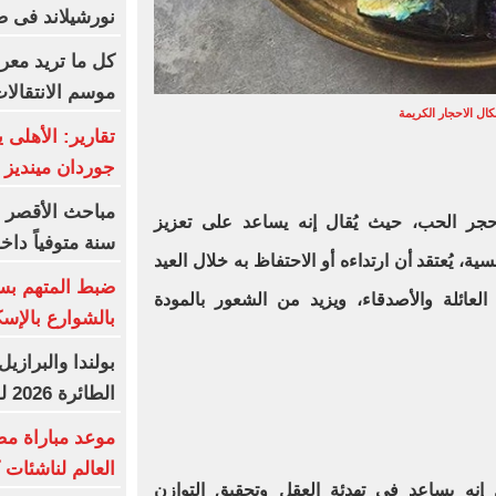
نورشيلاند فى ص
كل ما تريد معرف
موسم الانتقالا
ال الاحجار الكريمة
تقارير: الأهلى
جوردان مينديز
 حجر الحب، حيث يُقال إنه يساعد على تعزيز
سنة متوفياً داخ
ية، يُعتقد أن ارتداءه أو الاحتفاظ به خلال العيد
ضبط المتهم بس
لعائلة والأصدقاء، ويزيد من الشعور بالمودة
بالشوارع بالإسك
بولندا والبرازي
الطائرة 2026 للرجال والسيدات
موعد مباراة مص
العالم لناشئات ك
 إنه يساعد فى تهدئة العقل وتحقيق التوازن