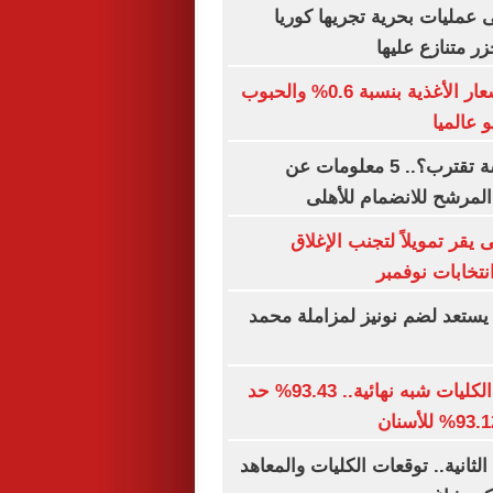
ى عمليات بحرية تجريها كوريا
زر متنازع عليها
الفاو: ارتفاع أسعار الأغذية بنسبة 0.6% والحبوب
الصفقة الخامسة تقترب؟.. 5 معلومات عن
المرشح للانضمام للأهلى
 يقر تمويلاً لتجنب الإغلاق
تخابات نوفمبر
ستعد لضم نونيز لمزاملة محمد
توقعات تنسيق الكليات شبه نهائية.. 93.43% حد
لثانية.. توقعات الكليات والمعاهد