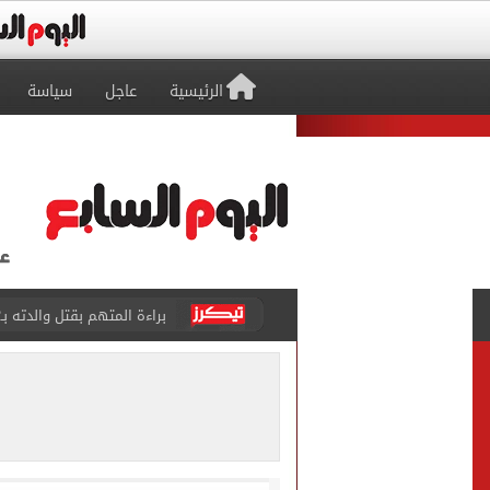
الرئيسية
عاجل
سياسة
بيتسو موسيماني مديرا فنيا 
كل شيء يبدأ من العقل.. رسا
طرابزون سبور يعلن بيع 18 ألف تذكرة موسمية بعد التعاقد مع محمد صلاح
الزمالك يعلن التشكيل الكام
تقارير: الأهلى يضع اللمسات