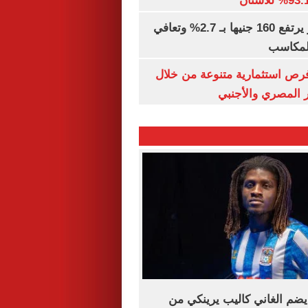
الذهب في مصر يرتفع 160 جنيها بـ 2.7% وتعافي
المكاسب
رص استثمارية متنوعة من خلال
 المصري والأجنبي
ضم الغاني كاليب يرينكي من