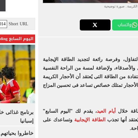
 الكريمة.. صورة توضيحية
Short URL
واتساب
اليوم السابع Trending
تفاؤل، وفرصة رائعة لتجديد الطاقة الإيجابية
 والأصدقاء، ولإضافة لمسة من الراحة النفسية
فادة من الطاقة التى يُعتقد أن الأحجار الكريمة
 الأحجار تمتلك خصائص تساعد فى تحسين المزاج
اقة خلال
أيام العيد
، يقدم لك "اليوم السابع"
برنامج غذائى خ
ُعتقد أنها تجذب
الطاقة الإيجابية
وتساعدك على
إسبانيا
احة.
خاطروا بحياتهم