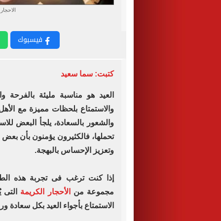
الاحجار
فيسبوك
كتبت: سما سعيد
العيد هو مناسبة مليئة بالفرحة وال
والاستمتاع بلحظات مميزة مع الأهل
والشعور بالسعادة، يلجأ البعض للاست
تحملها، فالكثيرون يؤمنون بأن بعض
وتعزيز الإحساس بالبهجة.
إذا كنت ترغب فى تجربة هذه الط
مجموعة من
الأحجار الكريمة
التى ي
الاستمتاع بأجواء العيد بكل سعادة ور