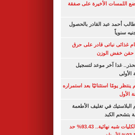
يضع اللمسات الأخيرة على صفقة
الب أحمد عبد القادر بالحصول
ام غذائى نباتى قادر على حرق
ن حقن خفض الوزن
حذر.. غدا آخر موعد لتسجيل
 الأولى
ينتظر يومًا استثنائيًا بعد استمراره
 الأول
البلاستيك في تغليف الأطعمة
ة بتشحم الكبد
توقعات تنسيق الكليات شبه نهائية.. 93.43% حد