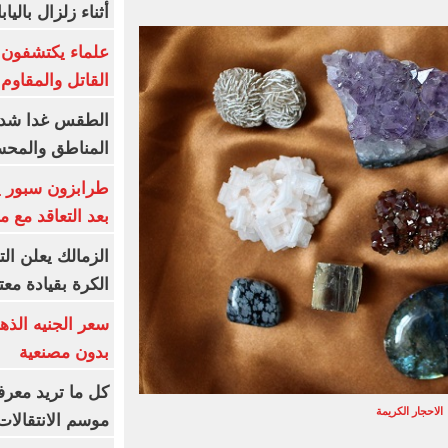
أثناء زلزال بالياب
علماء يكتشفون م
القاتل والمقاوم
الطقس غدا شديد
المناطق والمحسوسة 
بعد التعاقد مع 
الزمالك يعلن ال
الكرة بقيادة مع
بدون مصنعية
كل ما تريد معرف
الاحجار الكريمة
موسم الانتقالات