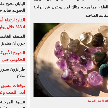
اليابان تحتج عل
القلق، مما يجعله مثاليًا لمن يبحثون عن الراحة
الجنوبية قبالة ج
فالية الصاخبة.
3.4% خلال يوليو عالميا
جوردان مينديز 
الشيوخ الأمريكى
الحكومى حتى ان
طرابزون سبور ي
صلاح
أدنى للطب و 93.12% للأسنان
قة الاحجار الكريمة
تنسيق المرحلة ا