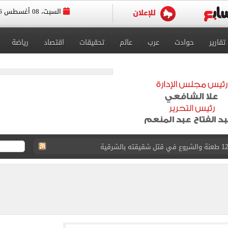
السبت، 08 أغسطس 2026
تقارير
حوادث
عرب
عالم
تحقيقات
اقتصاد
رياضة
لمنتخب جنوب أفريقيا
لة غامضة من عبد الله السعيد بعد غيابه عن الزمالك
ل للجهاز الفني لفريق الكرة بقيادة معتمد جمال
 الأخيرة على صفقة جوردان مينديز