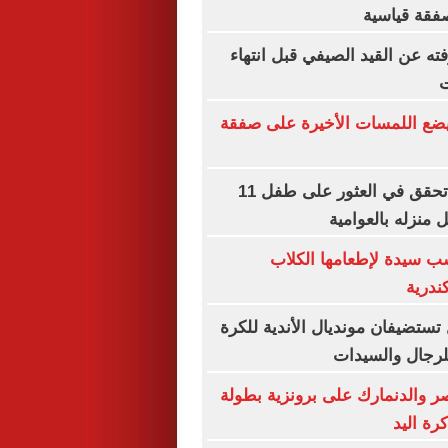
فقة قياسية
ته عن القيد الصيفي قبل انتهاء
ت
 يضع اللمسات الأخيرة على صفقة
مباحث الأقصر تحقق في العثور على طفل 11
ل منزله بالعوامية
ب سيدة لإطعامها الكلاب
ندرية
ل تستضيفان مونديال الأندية للكرة
ر والدنمارك على برونزية بطولة
رة اليد