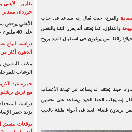
تقارير: الأهلى 
جوردان مينديز
عادة
والفرح، حيث يُقال إنه يساعد فى جذب
الأهلي يرفض مط
بهجة
والتفاؤل، كما يُعتقد أنه يعزز الثقة بالنفس
على 40 مليون جنيه سنوياً
ارًا رائعًا لمن يرغبون فى استقبال العيد بروح
دراسة: اتباع نظ
الدهون أكثر م
مكتب التنسيق ي
الرغبات للمرحلة
حمزة عبد الكريم 
هدوء، حيث يُعتقد أنه يساعد فى تهدئة الأعصاب
مع فريق برشلونة
يقال إنه يجلب الحظ الجيد ويساعد على تحسين
دراسة: استخدام 
 لمن يريدون قضاء العيد فى أجواء مليئة بالحب
يزيد خطر الإصاب