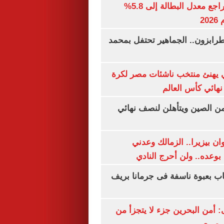
جهاز الإحصاء: تراجع معدل البطالة إلى 5.8%
20
رابزون.. الجماهير تحتفل بمحمد
يهنئ منتخب ناشئات مصر لكرة
نهائي كأس العالم
من الصين ويتأهلن لنصف نهائي
ان بيزيرا.. الزمالك وعدني
بوعده.. ولن أحرج النادي
اب بعبوة ناسفة فى جرمانا بريف
أمن البحرين جزء لا يتجزأ من