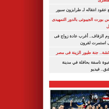
لمصرى
عقود انتقاله لـ طرابزون سبور
س بورت الجيبوتى بالدور التمهيدى
ل
م الزفاف.. أغرب عادة زواج فى
 استمرت لقرون
شة.. جنة طيور الزينة فى مصر
بوة ناسفة بحافلة في مدينة
ق.. فيديو