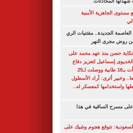
 شهدتها المحادثات
 مستوى الجاهزية الأمنية
الي
العاصمة الجديدة.. مقتنيات الري
ن روض مجرى النهر
كاية حصن منذ عهد محمد على
 الخديوى إسماعيل لتعزيز دفاع
الإسكندرية.. بدأت بـ16 طابية ووصلت لـ25
4 مدفعا.. وخبير أثرى: أراد الأسطول
طها واستخدامها كمعسكر له..
على مسرح الساقية في هذا
سعودية: نتوقع هجوم وشيك على