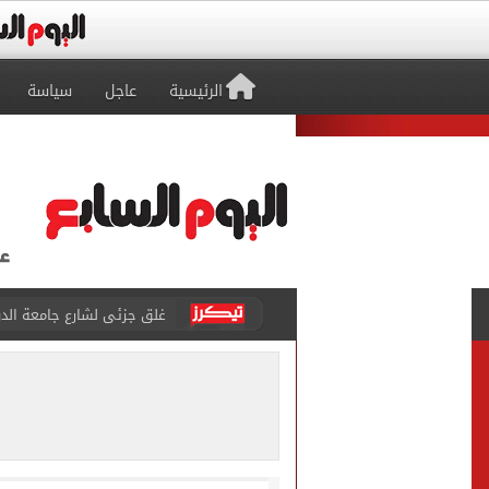
الرئيسية
عاجل
سياسة
غلق جزئى لشارع جامعة الدول العرب
عمرو دياب يدخل موسوعة جينيس ب
إغلاق طريق مصر أسوان الزرا
محمد صلاح يظهر على تليفزي
أسعار الذهب في مصر تتراجع.. وعيار 21 ي