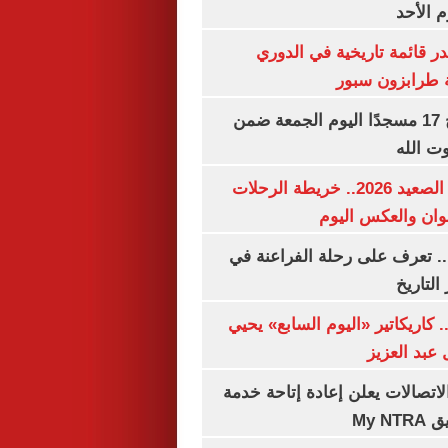
م الأحد
 قائمة تاريخية في الدوري
ة طرابزون سبور
«الأوقاف» تفتتح 17 مسجدًا اليوم الجمعة ضمن
وت الله
مواعيد قطارات الصعيد 2026.. خريطة الرحلات
وان والعكس اليوم
. تعرف على رحلة الفراعنة في
التاريخ
. كاريكاتير «اليوم السابع» يحيي
عبد العزيز
لاتصالات يعلن إعادة إتاحة خدمة
My N