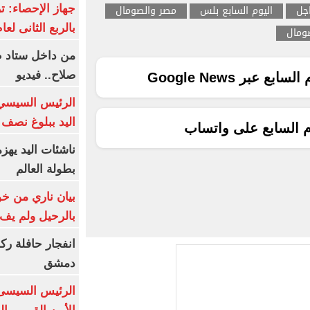
جل
اليوم السابع بلس
مصر والصومال
بالربع الثانى لعام 26
صومال
من داخل ستاد ط
صلاح.. فيديو
ع عبر Google News
الرئيس السيسي 
اليد ببلوغ نصف 
م السابع على واتساب
ناشئات اليد يهز
بطولة العالم
بيان ناري من خو
بالرحيل ولم يف 
انفجار حافلة رك
دمشق
الرئيس السيسى: 