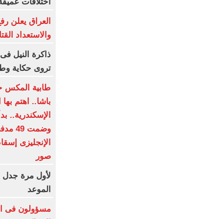
اختلافات عميقة
العراق يعلن رفع
والاستعداد القت
ذاكرة النيل فى 
تروى حكاية وط
طابية المكس ح
باشا.. اهتم بها
وضمت 9
الإنجليزى إسقا
صور
لأول مرة جدل 
الموعد
مسؤولون فى ال