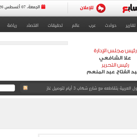
الجمعة، 07 أغسطس 2026
تقارير
حوادث
عرب
عالم
تحقيقات
اقتصاد
رياضة
ية بتقاطعه مع شارع شهاب 3 أيام لتوصيل غاز
عد تصدره قائمة بيلبورد عربية لـ68 أسبوعا
عى الغربى كليا من المنيب للعياط.. اعرف التحويلات
ون اليوم السابع فى حفل تقديمه باستاد طرابزون.. فيديو
سجل هذا الرقم