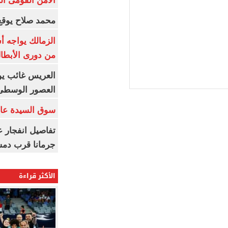
الأمن القومى ا
محمد صلاح يوقع 
الزمالك يواجه أ
من دورى الأبطا
العريس غائب يو
العصور الوسطى
سوق السيدة عائ
تفاصيل انفجار ع
جرمانا قرب دمش
الأكثر قراءة