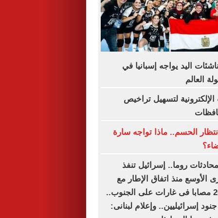
اشئات اليد يواجه إسبانيا في
ة العالم
الإلكترونية لتسهيل تراخيص
حافظات
نتظار الحسم.. ماذا تواجه سارة
ضاء؟
محادثات روما.. إسرائيل تنفذ
ى الأوسع منذ اتفاق الإطار مع
لبنان.. شهيد و20 مصابا فى غارات على الجنوب..
قتل وإصابة 6 جنود إسرائيليين.. وإعلام لبنانى: