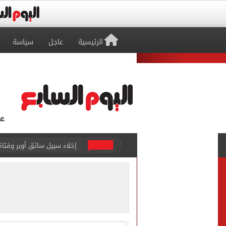
الرئيسية
عاجل
سياسة
غلق جزئى لشارع جامعة الدول العرب
عمرو دياب يدخل موسوعة جينيس ب
إغلاق طريق مصر أسوان الزرا
محمد صلاح يظهر على تليفزي
أسعار الذهب في مصر تتراجع.. وعيار 21 ي