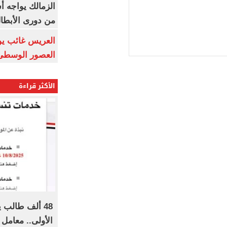
الزمالك يواجه أ
من دورى الأبطا
العريس غائب يو
العصور الوسطى
الأكثر قراءة
48 ألف طالب 
الأولى.. معامل 