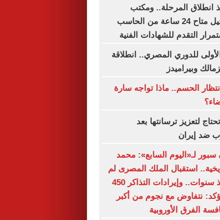
نذ انطلاق المرحلة.. ومكتب
التنسيق: التسجيل متاح 24 ساعة من الحاسب
رار التقدم للشهادات الفنية
لأولى للدوري المصري.. انطلاقة
زمالك وبيراميدز
نتظار الحسم.. ماذا تواجه سارة
ضاء؟
حتاج لتعزيز ترسانتها بعد
رب ضد إيران
بور لـ«اليوم السابع»: محمد
يخية.. استقبال الملك المصرى لم
تشهده تركيا منذ سنوات.. وإيرادات التذاكر 450
يؤكد: نتفاوض مع نجوم من أكبر
افسة الفرق الأوروبية