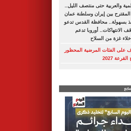
المية والعربية حتى منتصف الليل..
 المقترح بين إيران وسلطنة عمان
فيذ بسهولة.. محافظة القدس تدعو
 الانتهاكات.. أوروبا تدعم
لاء غزة من السلاح
ف على الفئات المرضية المحظور
قرعة 2027
سابع