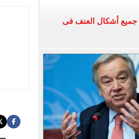
وين الصحف التركية وقميصه يشعل الأسواق في طرابزون
جميع أشكال العنف فى
يضم هيثم حسن بعقد حتى 2030
بنته ويرقص معها في أجواء مليئة بالفرحة.. فيديو وصور
 واقعة التحرش المزيفة بكفالة مالية