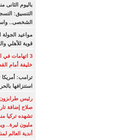
باليوم الثانى م
الشخصى.. واستم
مواعيد الجولة ا
قوية للأهلي وال
3 اتهامات في ا
خليفة أمام الق
ترامب: أمريكا ت
استنزافها بالح
رئيس طرابزون س
صلاح إضافة تار
مليون ليرة.. و
أندية العالم لمن