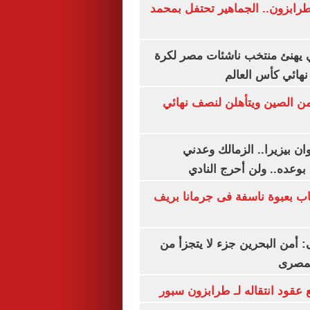
رابزون.. الجماهير تحتفل بمحمد
يهنئ منتخب ناشئات مصر لكرة
نهائي كأس العالم
من الصين ويتأهلن لنصف نهائي
ان بيزيرا.. الزمالك وعدني
بوعده.. ولن أحرج النادي
اب بعبوة ناسفة فى جرمانا بريف
أمن البحرين جزء لا يتجزأ من
لمصرى
عقود انتقاله لـ طرابزون سبور