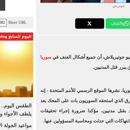
جوتيريش
Short URL
واتساب
اليوم السابع Trending
ونيو جوتيريلاش، أن جميع أشكال العنف في
سوريا
يبرر قتل المدنيين.
ا، نشرها الموقع الرسمي للأمم المتحدة - إنه
رق الذي استحقه السوريون بات على المحك بعد
الطقس اليوم.. 
يد بقتل مدنيين، مؤكدا ضرورة إجراء تحقيقات
يلطف الأجواء وا
نتهاكات التي حدثت ومحاسبة المسؤولين عنها.
مواعيد الجولة ا