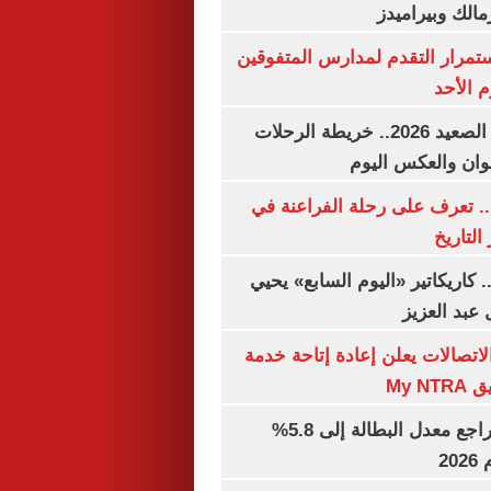
مالك وبيراميدز
استمرار التقدم لمدارس المتفوقين
م الأحد
مواعيد قطارات الصعيد 2026.. خريطة الرحلات
وان والعكس اليوم
. تعرف على رحلة الفراعنة في
التاريخ
. كاريكاتير «اليوم السابع» يحيي
عبد العزيز
لاتصالات يعلن إعادة إتاحة خدمة
My N
جهاز الإحصاء: تراجع معدل البطالة إلى 5.8%
20