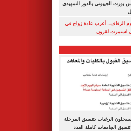
س بورت الجيبوتى بالدور التمهيدى
ل
م الزفاف.. أغرب عادة زواج فى
 استمرت لقرون
يسجلون الرغبات بتنسيق المرحلة
تنسيق الجامعات كاملة العدد