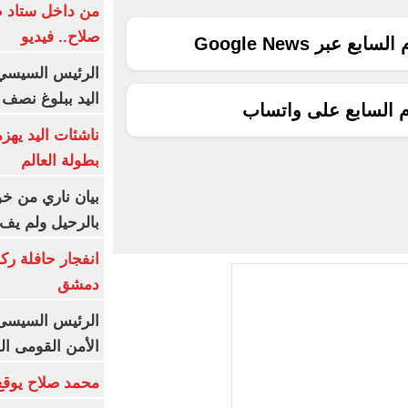
من داخل ستاد ط
صلاح.. فيديو
ع عبر Google News
الرئيس السيسي 
اليد ببلوغ نصف 
م السابع على واتساب
ناشئات اليد يهز
بطولة العالم
بيان ناري من خو
بالرحيل ولم يف 
انفجار حافلة رك
دمشق
الرئيس السيسى: 
الأمن القومى ا
محمد صلاح يوقع 