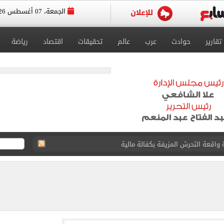
الجمعة، 07 أغسطس 2026
تقارير
حوادث
عرب
عالم
تحقيقات
اقتصاد
رياضة
ية بتقاطعه مع شارع شهاب 3 أيام لتوصيل غاز
عد تصدره قائمة بيلبورد عربية لـ68 أسبوعا
عى الغربى كليا من المنيب للعياط.. اعرف التحويلات
ون اليوم السابع فى حفل تقديمه باستاد طرابزون.. فيديو
سجل هذا الرقم