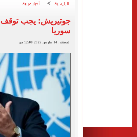
7 قتلى و15 مصابا بإطلاق نار داخل مدرسة فى تايلاند
الرئيسية
أخبار عربية
صفقة محمد صلاح تتصدر عنا
جوتيريش: يجب توقف 
تقارير: سيلتيك الأسكتلندي 
سوريا
محمود حميدة يحتفل بزفاف ا
إخلاء سبيل سائق أوبر وفتاة
الجمعة، 14 مارس 2025 12:00 ص