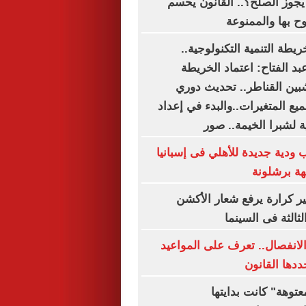
يجوز الصلح؟.. القانون يحسم
ح بها والممنوعة
ريطة التنمية التكنولوجية..
د الفتاح: اعتماد الخريطة
شبين القناطر.. تحديث دوري
يع المتغيرات..والبدء في إعداد
ة لشبرا الخيمة.. صور
 ودية جديدة للأهلي فى إسبانيا
هة برشلونة
ير كرارة يرفع شعار الأكشن
ثالثة فى السينما
الانفصال.. تعرف على المواعيد
ددها القانون
توهة" كانت بدايتها