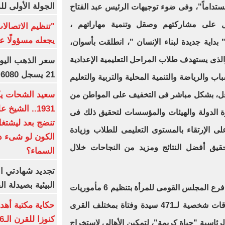
الجولة الأولى ل
تداماً"، وفى ضوء توجيهات الرئيس عبد الفتاح
ل على مشاركتهم وصقل وتنمية مهاراتهم ،
"تنظيم الاتصال
يجعله مسؤولًا عن
" بداية جديدة لبناء الإنسان "، انطلقت بأسوان،
الذى يستهدف طلاب المراحل التعليمية الإعدادية
21 يسجل 6080 جنيها
باب والرياضة والتنمية المحلية والتربية والتعليم
افل، بشكل مباشر فى التخفيف على المواطن من
1931.. الشي
زة الدولة والهيئات والمؤسسات لتحقيق ذلك فى
تنضج بعد ليشتغل 
ى الإرتقاء بالمستوى التعليمى للطلاب وزيادة
الكون لو شىء دم
قيق أفضل النتائج ومزيد من النجاحات خلال
السماء؟
تجديد شهادتي الأ
البيئية بصيدلة ال
وللتخفيف عن كاهل المواطنين، قام فرع المجلس القومى للمرأة بتنظيم 6 مأموريات
حكاية مكتبة أهد
للرقم القومى إستهدفت إصدار بطاقات شخصية لـ471 سيدة وفتاة بمختلف القرى
كنوزا للقرن الـ16 ميلاديا
رئاسية "حياة كريمة"، لتمكين الأهالى لإستخراج