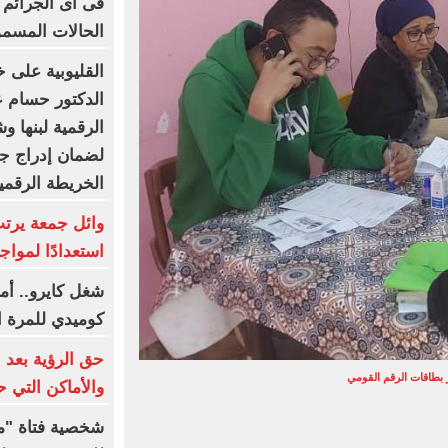
فى أى الجرائم 
الحالات المسمو
القليوبية على خ
الدكتور حسام عب
الرقمية لبنها و
لضمان إدراج جم
الخريطة الرقمي
وائل جمعة يرتب
استعدادًا لمواج
شغل كايرو.. أم
كوميدي للمرة ال
حق الرؤية بعد 
 بطاقات الرقم القومي
والأماكن التي ح
شخصية فتاة "مع