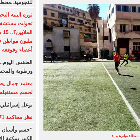
للنجومية..محط
ثورة البنية الت
تحولت مستشفيات
أعضاء وقوقعة و
الطقس اليوم.. 
ورطوبة والمحسوسة 
معتمد جمال يضع
لحسم مستقبله 
توغل إسرائيلي
نظر محاكمة 71 متهما بخلية اللجان الإدارية اليوم
"جسم وأسنان و
 مظلة مبادرة بداية
الكبير بمكتبة ال