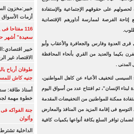
خبير:مخزون الس
مة لحصولهم على حقوقهم الإجتماعية والإستفادة
أزمات الأسواق ا
تاحة الفرصة لممارسة أداورهم الإقتصادية
116 مفتاحا فى
لوب.
سعيدة" أشهر حا
قرى العدوة وفارس والجعافرة والأعقاب وأبو
خبير اقتصادي:ال
فرن بكيما والعديد من القري بأنحاء المحافظة
الاقتصاد غير ال
المدنى .
جنيه كاش للمست
اح السيسى لتخفيف الأعباء عن كاهل المواطنين،
 لبناء الإنسان"، تم افتتاح عدد من أسواق اليوم
أستاذ طاقة: سد
خطوة مهمة لجذ
ستفادة ممكنة للمواطنين من التخفيضات المقدمة
التوسع فى إقامة المزيد من المنافذ والمعارض
جنة الفواكه فى
وألوان
لضمان توافر السلع بكافة أنواعها بكميات كافية
الداخلية تشترط 