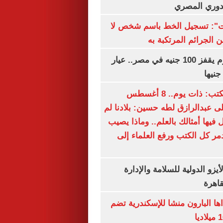
لدوري المصري
ات": تسجيل الخط باسم شخص لا
 الجرائم المرتكبة به
سعر الذهب اليوم يقفز 100 جنيه في مصر.. عيار
سعيد الشحات يكتب: ذات يوم.. 8 أغسطس
خ على عبدالرازق لطه حسين: بلادنا لم
فيها أمثالك بالعلم.. وماذا يصيب
ر كل الكتب ورفع العلماء إلى
يزو الدولية للسلامة والإدارة
قاهرة
اها البارون منشا للإسكندرية تضم