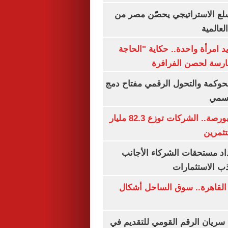
لع الاستراتيجي يحصّن مصر من
لعالمية
 يد امرأة واحدة.. حكاية "الحاجة
رسة لحصن الفرافرة
حوكمة والتحول الرقمي مفتاح دمج
رسمي
طوفان أرباح بالبورصة.. الشركات توزع 82.3 مليار
ثمرين
اد مستحقات الشركاء الأجانب
ب الاستثمارات
 القاهرة.. سوق الساحل أشكال
سريان الرقم القومي للتقديم في