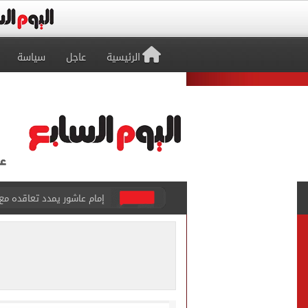
الرئيسية
عاجل
سياسة
إمام عاشور يمدد تعاقده مع الأهلي لـ2030 مقابل 25 مليون
نتيجة تنسيق المرحلة الأولى.
أجواء شديدة الحرارة.. الأ
تيك توك علمني.. اعترافات 
مياه الشرب بالجيزة: عودة ا
خارطة التطعيمات المطلوبة ل
كشف أثرى جديد بالدقهلية 