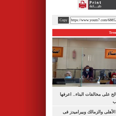
Copy
الح على مخالفات البناء.. اعرفها
ب
لأهلى والزمالك وبيراميدز فى