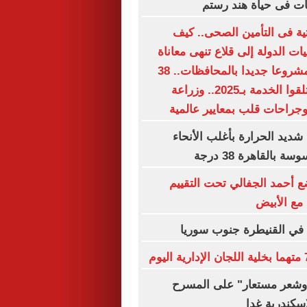
ات فى حياة هند رستم
حتية فى التأمين الصحى.. كيف
 الدولة إلى قلاع تنهى معاناة
الملايين؟.. 15 مشروعا جديدا بالمحافظات.. 38
مليون مواطن تلقوا الخدمة بـ2025.. وزراعة
جراحات قلب بمعايير عالمية
شديد الحرارة بأغلب الأنحاء
بالقاهرة 38 درجة
 أحمد الجفالي تحت التقييم
مع الأبيض
 في القنيطرة جنوب سوريا
شعر مستعار" على المسرح
إسكندرية غدا