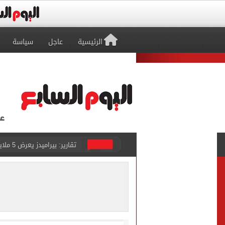
الرئيسية
عاجل
سياسة
تقارير: بيراميدز يعرض 5 ملايين دولار راتباً لحسم صفقة يوسف النصيري
هل يتغير رقم الجلوس فى امتح
طرابزون سبور يخوض مباراة 
أجواء شديدة الحرارة.. الأر
رابطة الأندية تكشف جدول م