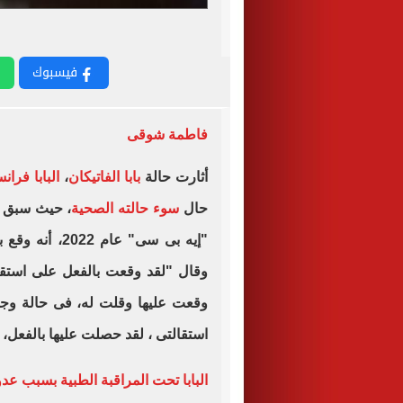
فيسبوك
فاطمة شوقى
أثارت حالة
بابا الفاتيكان
،
البابا فرا
حال
سوء حالته الصحية
، حيث سبق أ
"إيه بى سى" عا
وقال "لقد وقعت بالفعل على استقالت
وقعت عليها وقلت له، فى حالة وجو
استقالتى ، لقد حصلت عليها بالفعل، ل
البابا تحت المراقبة الطبية بسبب عد