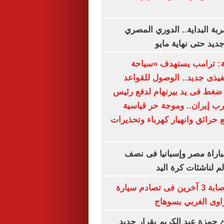
ة البداية.. الدوري المصري
يد حتى نهاية مايو
ة: ترامب يستهدف «سياحة
نفيذى جديد.. الوصول للقواعد
ضغط فى يد بيرنهام لدفع رئيس
ب إيران.. وموجة حر قياسية
 حرائق وانهيار كهرباء وتحذيرات
لمباراة مصر وإسبانيا فى نصف
م لناشئات كرة اليد
مصرع سيدة وإصابة 3 آخرين فى تصادم سيارة
اوى الغربي بسوهاج
ئ حمزة عبد الكريم بقرار جديد