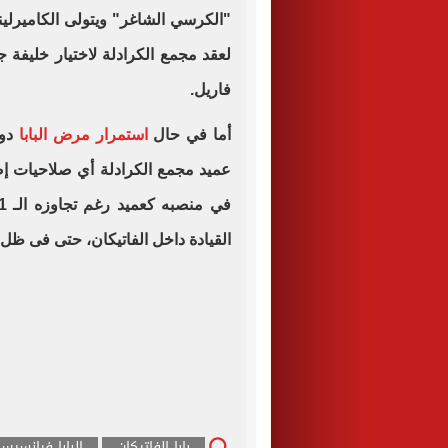
"الكرسي الشاغر" ويتولى الكاميرلين
لعقد مجمع الكرادلة لاختيار خليفة ج
فاريل.
أما في حال
استمرار مرض البابا
دون
عميد مجمع الكرادلة أي صلاحيات إضا
في منصبه كعميد رغم تجاوزه الـ 91 عاما، يبدو أن
القيادة داخل الفاتيكان، حتى فى ظل
بابا الفاتيكان
البابا فرانسيس