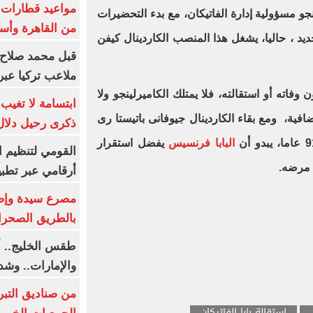
جو مسؤولية إدارة الفاتيكان، مع بدء التحضيرات
من القاهرة وأس
ديد ، حاليا، يشغل هذا المنصب الكاردينال كيفن
قبل محمد صلاح.
ملاعب تركيا عبر 
 وفاته أو استقالته، فلا يمتلك الكاميرلينجو ولا
ابتسامة لا تغيب.
فية، ومع بقاء الكاردينال جيوفانى باتيستا رى
ذكرى رحيل دلال 
البابا فرنسيس
يفضل استقرار
القومي لتنظيم ا
 مرضه.
أرقامي عبر تطبيق TRA
بالطريق الصحرا
طقس الخليج.. أ
والإمارات.. وشد
من صناديق التبر
استقالة بابا الفاتيكان