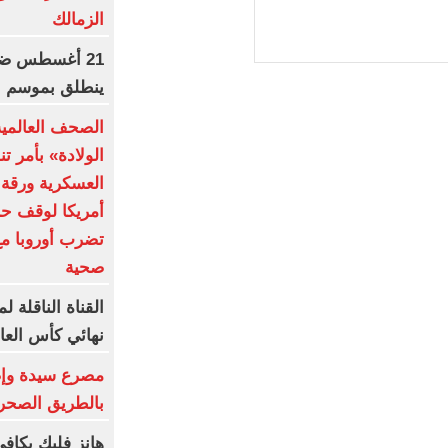
الزمالك
21 أغسطس ضرب
ينطلق بموسم جد
الصحف العالمي
الولادة» بأمر ت
العسكرية ورقة 
أمريكا لوقف حر
تضرب أوروبا مع
صحية
القناة الناقلة 
نهائي كأس العال
بالطريق الصحر
هانز فليك يكاف