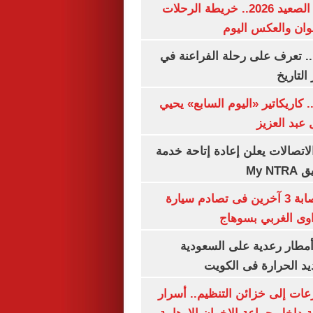
مواعيد قطارات الصعيد 2026.. خريطة الرحلات
وان والعكس اليوم
. تعرف على رحلة الفراعنة في
التاريخ
. كاريكاتير «اليوم السابع» يحيي
عبد العزيز
لاتصالات يعلن إعادة إتاحة خدمة
My N
مصرع سيدة وإصابة 3 آخرين فى تصادم سيارة
وى الغربي بسوهاج
مطار رعدية على السعودية
يد الحرارة فى الكويت
عات إلى خزائن التنظيم.. أسرار