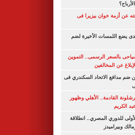
لأرباح؟
ته عن أزمة خوان بيزيرا فى
ندى يضع اللمسات الأخيرة لضم
سياحى بالسعر الرسمى.. التموين
بلاغ عن المخالفين
 ضم مدافع الاتحاد السكندري فى
ى
شلونة القادمة.. الأهلي وظهور
بد الكريم
لأولى للدوري المصري.. انطلاقة
مالك وبيراميدز