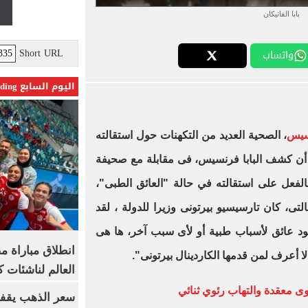
بابا الفاتيكان
Short URL
واتساب
اليوم السابع Trending
نسيس
، الصحية العديد من التكهنات حول استقالته
ن كشف البابا فرنسيس، فى مقابلة مع صحيفة
م 2022، أنه وقع بالفعل على استقالته في حالة "العائق الطبى"،
ى، كان تارسيسيو بيرتونى وزيرا للدولة ، لقد
د عائق لأسباب طبية أو لأى سبب آخر، ها هى
انطلاق مباراة م
ا أعرف لمن قدمها الكاردينال بيرتونى".
العالم لناشئات ك
وى معقدة والتهاب رئوي ثنائي
سعر الذهب يقفز