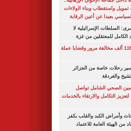
 داخل جماعة الإخوان الإرهابية..
تمويل واستقطاب وبناء الولاءات
لسياسي بعيدا عن أعين الرقابة
رى: السلطات الإسرائيلية لا
الكامل للمعتقلين من غزة
الداخلية تضبط 116 ألف مخالفة مرور وقضايا عملة
ير رحلات خاصة من الجزائر
لشيخ والغردقة
لتأمين الصحي الشامل تواصل
 لتعزيز التكامل والارتقاء بالخدمات
ث وأمراض الكبد والقلب بكفر
 من الهيئة العامة للاعتماد