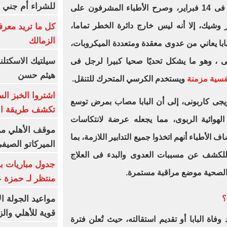
للشراء أم جني ا
وكان البابا قد نُقل إلى المستشفى فى 14 فبراير، وصرح الأطباء المشرفون على
وشيك، إلا أنه ليس خارج دائرة الخطر تماما،
كل ما تريد معرف
الزمالك
ابا يعاني من عدوى معقدة ومتعددة الميكروبات،
سيلتيك الاسكتل
ى ، وهو ما يشكل تحديًا صحيا كبيرا لرجل فى
هيثم حسن
فسية مزمنة
ويستخدم الكرسي المتحرك للتنقل.
اشتروا الخبز ال
يجى كاربونى، إلى أن البابا مصاب بمرض توسع
تكشف طريقة الإ
لهوائية الربوى، مما يجعله عرضة لانتكاسات
موقف الأهلي من
لأطباء أنهم اتخذوا جميع التدابير اللازمة، بما
الميركاتو الصيف
لكشف عن مسببات العدوى والبدء فى العلاج
جدول مباريات بر
الصحية موضع مراقبة مستمرة.
منتظر لـ حمزة ع
مواعيد الجولة ا
؟
قوية للأهلي والز
اة البابا أو تقديم استقالته، حيث تُعلن فترة