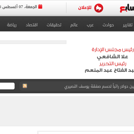
الجمعة، 07 أغسطس 2026
تقارير
حوادث
عرب
عالم
تحقيقات
اقتصاد
رياضة
انات الدور الثانى للثانوية العامة؟.. التعليم توضح
ودية أمام جوزتيبي غداً.. اعرف موقف محمد صلاح
صاد تكشف حالة الطقس ودرجات الحرارة المتوقعة
واعيد مباريات الدوري.. تعديل التوقيتات فى رمضان