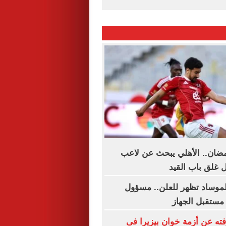
مضان.. الأهلي يبحث عن لاعب
 غلق باب القيد
لموساد تظهر للعلن.. مسؤول
مستقبل الجهاز
فته عن أزمة خوان بيزيرا فى