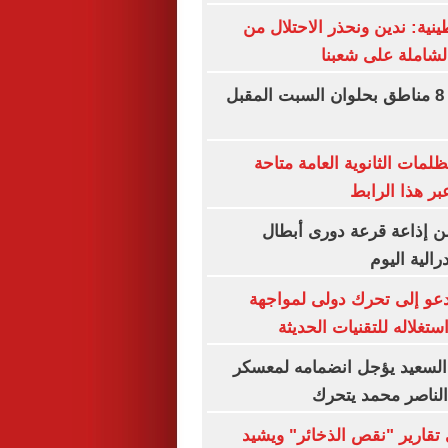
نية: ندين ونحذر الاحتلال من
لشاملة على شعبنا
قطع المياه عن 8 مناطق بحلوان السبت المقبل
ظلمات الثانوية العامة متاحة
بر هذا الرابط
ن إذاعة قرعة دورى أبطال
رالية اليوم
عو إلى تحرك دولى لمواجهة
غلاله للتقنيات الحديثة
السعيد يؤجل انضمامه لمعسكر
 الناصر محمد يتحرك
تقارير "نقص الذخائر" ويشيد