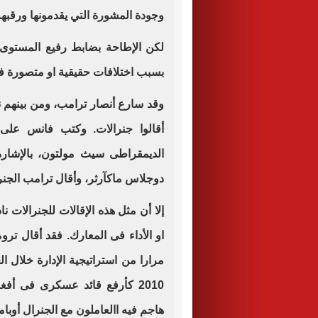
وجودة المشورة التي يقدمونها ورقبهم
لكن الإطاحة بضابط رفيع المستوى
بسبب اختلافات حقيقية او متصورة 
وقد سارع أنصار ترامب، ومن بينهم ن
أقالوا جنرالات. وكتب فانس على 
الديمقراطى سيث مولتون، بالإشارة
دوجلاس ماكآرثر، وأقال ترامب الجنر
إلا أن مثل هذه الإقالات للجنرالات ن
مرارا من استراتيجية الإدارة خلال ا
2010 كأرفع قائد عسكرى فى أف
هاجم فيه االعاملون مع الجنرال أوباما