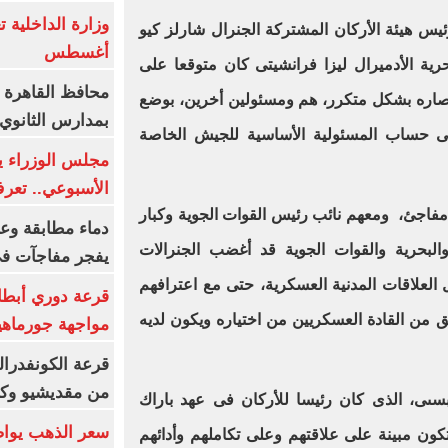
يس هيئة الأركان المشتركة الجنرال شارلز كيو
أغسطس
رية الأدميرال ليزا فرانشيتى كان متوقعا على
محافظ القاهرة 
أنصاره بشكل متكرر، هم ومسئولين أخرين، بوضع
بمدارس الثانوي 
ى حساب المسئولية الأساسية للجيش الخاصة
الأسبوعي.. تعر
مفاجئ، ومعهم نائب رئيس القوات الجوية وكبار
دماء مطابقة وع
لبحرية والقوات الجوية قد أغضب الجنرالات
يفجر مفاجآت ف
العلاقات المدنية العسكرية، حتى مع اعترافهم
قرعة دوري أبطال
 من القادة العسكريين من اختياره ويكون لديه
مواجهة جورماهيا
قرعة الكونفدرال
من مقديشيو وكيت
بسىى، الذى كان رئيسا للأركان فى عهد باراك
 تكون مبينة على علاقتهم وعلى تكاملهم وأدائهم