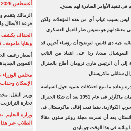
أغسطس 2026.. بكم سعر عيار 21؟
 فى تنفيذ الأوامر الصادرة لهم بصدق.
الزمالك يتقدم و
 ليس بسبب غياب أي من هذه المؤهلات ولكن
قرعة الأبطال وال
فى معتقداتهم هو تسيس ضار للعمل العسكرى.
الجفاف يكشف أس
ائبه جيه دى فانس، لتوضيح أن رؤساء أخرين قد
وبقايا ماموث.. 
السوشيال ميديا، ردا على انتقاد من النائب
أسعار رغيف الخب
التموين الجديدة
 إلى أن الرئيس هارى ترومان أطاح بالجنرال
ال ستانلى ماكريستال.
مجلس الوزراء 
الإسكان وحدات س
ادرة وعادة ما تتبع اختلافات علمية حول السياسة
وزير النقل: م
او الأداء فى المعارك. فقد أقال ترومان ماكآرثر فى عام 1951 بعد أن شكا الجنرال
تجارة الترانزيت
لحرب الكولارية. بينما تمت إقالى ماكريستال فى
وزارة التعليم: ت
غانستان بعد أن نشرت مجلة رولنز ستون مقالا
الطلاب عبر هذا 
 ونائبه فى هذا الوقت جو بايدن.