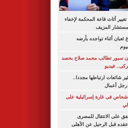
غيير أثاث قاعة المحكمة لإخفاء
لمستشار المزيف
ثعبان أثناء تواجده بأرضه
يوم
ن سبور تطالب محمد صلاح بحصد
ركى.. فيديو
ير شائعات ارتباطها مجددا..
رجل أعمال
نان: إصابة 8 أشحاص فى غارة إسرائيلية على
لي
ق على الانتقال للمصرى
قده قبل الرحيل عن الأهلى