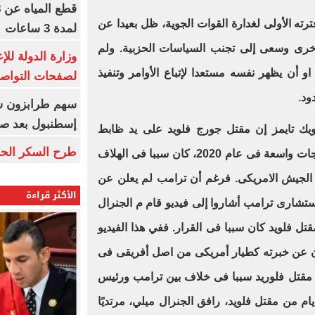
رته الأولى لغدارة القوات الجوية، ظل بعيدا عن
لمدة 3 ساعات
أخرى وسعى إلى تجنب السياسات الحزبية. ولم
وزارة الدولة لل
 أن يظهر نفسه مستعدا لإتباع الأوامر وتنفيذ
لصفحات التواصل
ود.
إسطنبول بعد ص
يك تايمز إن مقتل جورج فلويد على يد ظابط
طرح السكر الحر اليوم بس
شرطة، وهو الحادث الذى أثار احتجاجات واسعة فى عام 2020، كان سببا فى الهلاف
الجيش الامريكى. فرغم أن ترامب لم يعلن عن
الأكثر قراءة
مستشارى ترامب أشاروا إلى فيديو قام م الجنرال
قتل فلويد كان سببا فى القرار. ففي هذا الفيديو
ون عن خبرته كطيار أمريكى من اصل أفريقى فى
 مقتل فلوريد سببا فى خلاف بين ترامب ورئيس
ام من مقتل فلويد، رافق الجنرال ميلي، مرتديًا