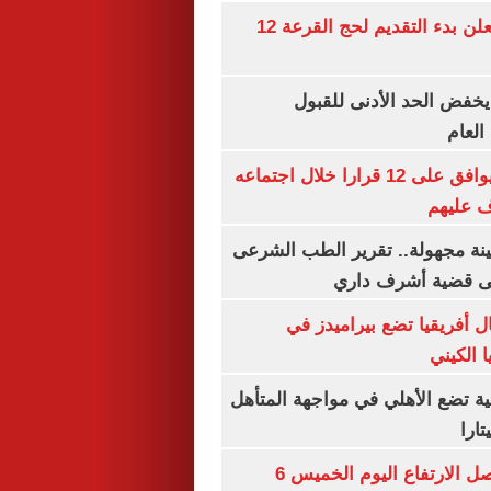
وزارة الداخلية تعلن بدء التقديم لحج القرعة 12
يخفض الحد الأدنى للقبول
العام
مجلس الوزراء يوافق على 12 قرارا خلال اجتماعه
ف عليهم
ينة مجهولة.. تقرير الطب الشرعى
ى قضية أشرف داري
 أفريقيا تضع بيراميدز في
 الكيني
ية تضع الأهلي في مواجهة المتأهل
ارا
سعر الذهب يواصل الارتفاع اليوم الخميس 6