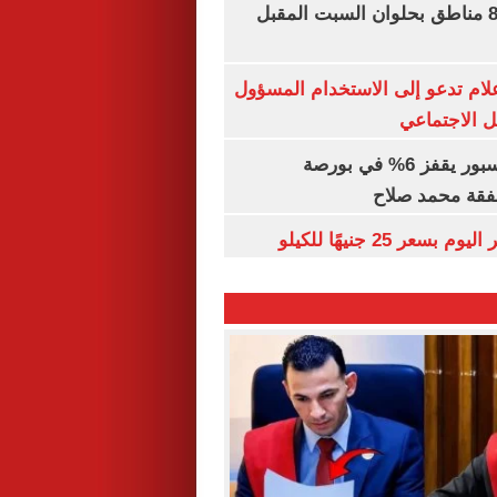
قطع المياه عن 8 مناطق بحلوان السبت المقبل
إعلام تدعو إلى الاستخدام المسؤول
 الاجتماعي
سهم طرابزون سبور يقفز 6% في بورصة
فقة محمد صلاح
عر 25 جنيهًا للكيلو