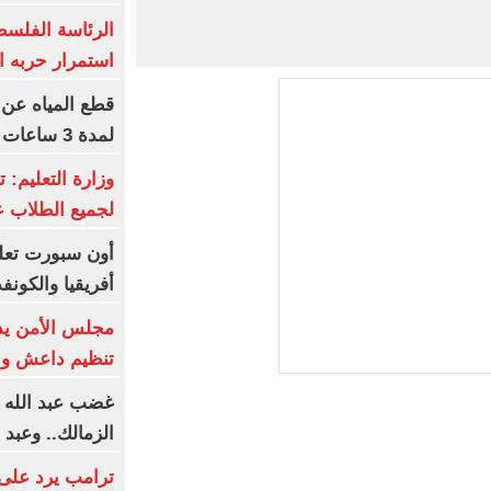
الرئاسة الفلسطي
استمرار حربه ا
لمدة 3 ساعات
وزارة التعليم: ت
لجميع الطلاب ع
أون سبورت تعل
أفريقيا والكونفد
مجلس الأمن يد
تنظيم داعش واست
غضب عبد الله 
الزمالك.. وعبد
ترامب يرد على 