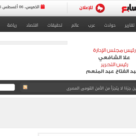
الخميس، 06 أغسطس 2026
تقارير
حوادث
عرب
عالم
تحقيقات
اقتصاد
رياضة
 جزءًا لا يتجزأ من الأمن القومى المصرى
 لتنفيذ أعمال تحويل خط متعارض مع مشروع المترو
هده العلاقات المصرية – البحرينية من تطور متواصل
 العالم لناشئات اليد
شبهة تزوير وتعدى على أراض زراعية للنيابة