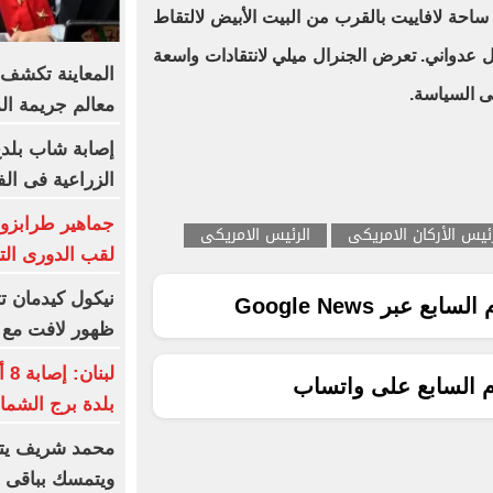
احة لافاييت بالقرب من البيت الأبيض لالتقاط
دواني. تعرض الجنرال ميلي لانتقادات واسعة
المعاينة تكشف ت
ى السياسة.
معالم جريمة ا
إصابة شاب بلدغ 
الزراعية فى الف
جماهير طرابزو
رئيس الأركان الامريكى
الرئيس الامريكى
لقب الدورى الت
نيكول كيدمان تث
ع عبر Google News
ظهور لافت مع 
لب
م السابع على واتساب
بلدة برج الشما
محمد شريف يتف
ويتمسك بباقى ع