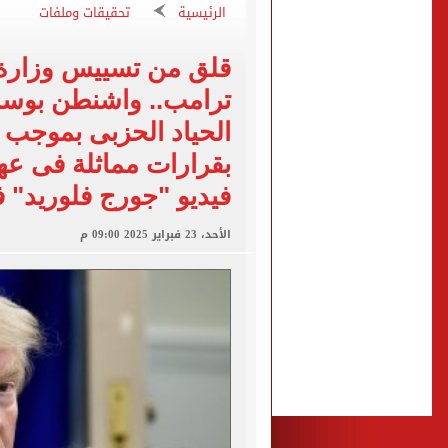
اليورو يغلق تعاملات اليوم ا
الرئيسية
تحقيقات وملفات
جهاز العبور الجديدة يعلن الانتهاء م
قلق من تسييس وزارة ا
ملك البحرين يؤكد تضامن بل
ترامب.. واشنطن بوست:
الرئيس السيسى وملك البحري
الحياد الحزبى بموجب ا
الرئيس السيسى وملك البحري
بقرارات مماثلة فى عهد
فيديو "جورج فلوريد"
الأحد، 23 فبراير 2025 09:00 م