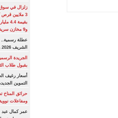
زلزال في سوق 
3 ملايين قرص 
بقيمة 4
و9 مخازن سرية وضبط مخدرات مستحدثة.. صور
عطلة رسمية.. م
الشريف 2026 وفقا للحسابات الفلكية
الجريدة الرسمية
بقبول طلاب الثا
أسعار رغيف الخ
التموين الجديدة
حرائق المناخ ت
ومفاعلات نووية 
عمر كمال عبد ا