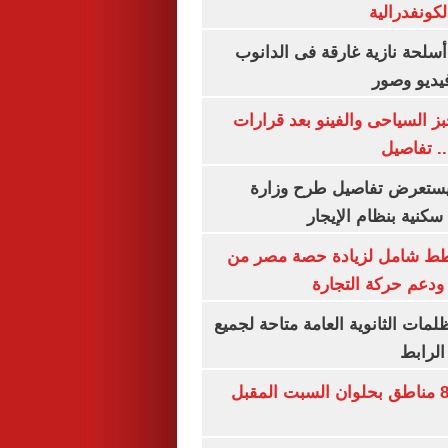
كونفدرالية
لحة نازية غارقة فى الدانوب
فيديو وصور
ز السياحى والفينو بعد قرارات
.. تفاصيل
يستعرض تفاصيل طرح وزارة
كنية بنظام الإيجار
خطط شامل لزيادة حصة مصر من
 ودعم حركة التجارة
ظلمات الثانوية العامة متاحة لجميع
الرابط
قطع المياه عن 8 مناطق بحلوان السبت المقبل