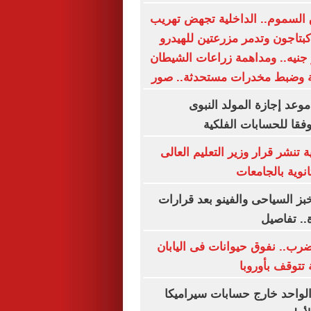
السموم.. الداخلية تجهض تهريب
كبتاجون وتدمر مزرعتين للهيدرو
4. مليار جنيه.. ومداهمة زراعات الشيطان
وعد إجازة المولد النبوى
 تنشر قرار وزير التعليم العالى
نوية بالجامعات
بز السياحى والفينو بعد قرارات
.. تفاصيل
ضرب.. نفوق حيوانات فى اليابان
تتوقف بأوروبا
لواحد خارج حسابات سيراميكا