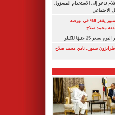
إعلام تدعو إلى الاستخدام المسؤول
 الاجتماعي
سهم طرابزون سبور يقفز 6% في بورصة
فقة محمد صلاح
عر 25 جنيهًا للكيلو
طرابزون سبور.. نادي محمد صلاح