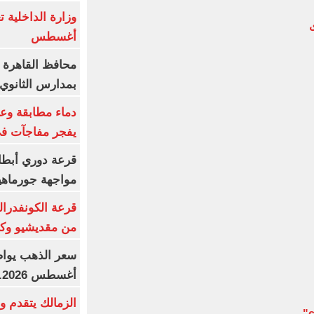
ى
أغسطس
محافظ القاهرة 
بمدارس الثانوي 
دماء مطابقة وع
يفجر مفاجآت ف
قرعة دوري أبطال
مواجهة جورماهيا
قرعة الكونفدرال
من مقديشيو وكيت
أغسطس 2026.. بكم سعر عيار 21؟
الزمالك يتقدم و