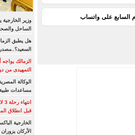
م السابع على واتساب
وزير الخارجية 
الساحل والصحرا
هل يطبق الزمال
السعيد؟..مصدر
الزمالك يواجه 
التمهيدى من دو
الوكالة المصري
مساعدات طبية إ
انت
قبل انطلاق الم
الخارجية الباكس
الأركان يزوران 